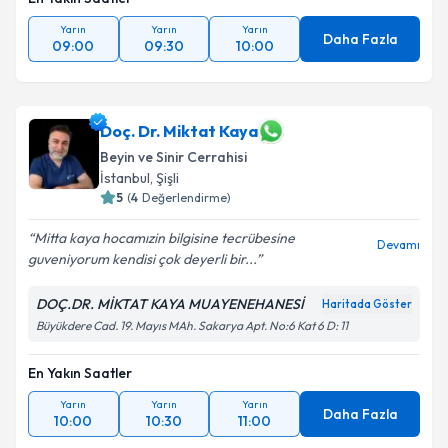
Yarın
Yarın
Yarın
Daha Fazla
09:00
09:30
10:00
Doç. Dr. Miktat Kaya
Beyin ve Sinir Cerrahisi
İstanbul
,
Şişli
5
(
4
Değerlendirme)
Mitta kaya hocamızin bilgisine tecrübesine
Devamı
guveniyorum kendisi çok deyerli bir...
DOÇ.DR. MİKTAT KAYA MUAYENEHANESİ
Haritada Göster
Büyükdere Cad. 19. Mayıs MAh. Sakarya Apt. No:6 Kat 6 D: 11
En Yakın Saatler
Yarın
Yarın
Yarın
Daha Fazla
10:00
10:30
11:00