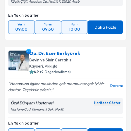
Küçük Çiğli, Anadolu Cd. No:1169, 35620 Aosb
En Yakın Saatler
Yarın
Yarın
Yarın
Daha Fazla
09:00
09:30
10:00
Op. Dr. Eser Berkyürek
Beyin ve Sinir Cerrahisi
Kayseri
,
Akkışla
4.9
(
9
Değerlendirme)
Hocamızın ilgilenmesinden çok memnunuz çok iyi bir
Devamı
doktor. Teşekkür ederiz.
Özel Dünyam Hastanesi
Haritada Göster
Hastane Cad. Kemancık Sok. No:10
En Yakın Saatler