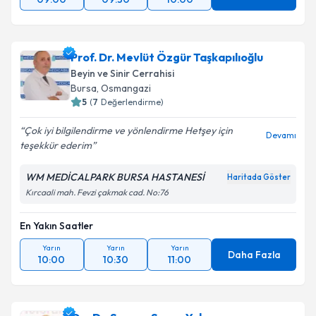
Prof. Dr. Mevlüt Özgür Taşkapılıoğlu
Beyin ve Sinir Cerrahisi
Bursa
,
Osmangazi
5
(
7
Değerlendirme)
Çok iyi bilgilendirme ve yönlendirme Hetşey için
Devamı
teşekkür ederim
WM MEDİCALPARK BURSA HASTANESİ
Haritada Göster
Kırcaali mah. Fevzi çakmak cad. No:76
En Yakın Saatler
Yarın
Yarın
Yarın
Daha Fazla
10:00
10:30
11:00