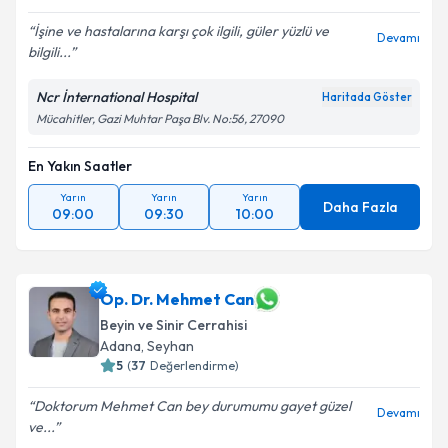
İşine ve hastalarına karşı çok ilgili, güler yüzlü ve
Devamı
bilgili...
Ncr İnternational Hospital
Haritada Göster
Mücahitler, Gazi Muhtar Paşa Blv. No:56, 27090
En Yakın Saatler
Yarın
Yarın
Yarın
Daha Fazla
09:00
09:30
10:00
Op. Dr. Mehmet Can
Beyin ve Sinir Cerrahisi
Adana
,
Seyhan
5
(
37
Değerlendirme)
Doktorum Mehmet Can bey durumumu gayet güzel
Devamı
ve...