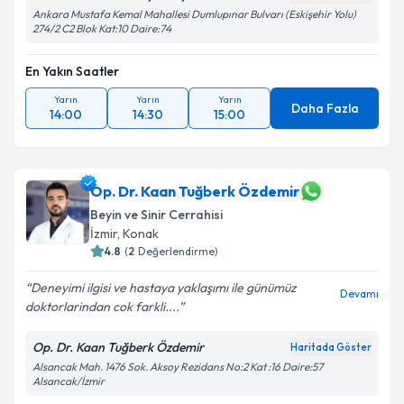
Ankara Mustafa Kemal Mahallesi Dumlupınar Bulvarı (Eskişehir Yolu)
274/2 C2 Blok Kat:10 Daire:74
En Yakın Saatler
Yarın
Yarın
Yarın
Daha Fazla
14:00
14:30
15:00
Op. Dr. Kaan Tuğberk Özdemir
Beyin ve Sinir Cerrahisi
İzmir
,
Konak
4.8
(
2
Değerlendirme)
Deneyimi ilgisi ve hastaya yaklaşımı ile günümüz
Devamı
doktorlarindan cok farkli....
Op. Dr. Kaan Tuğberk Özdemir
Haritada Göster
Alsancak Mah. 1476 Sok. Aksoy Rezidans No:2 Kat :16 Daire:57
Alsancak/İzmir