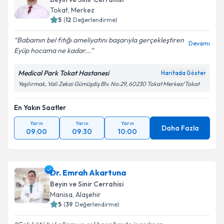
Tokat
,
Merkez
5
(
12
Değerlendirme)
Babamın bel fıtığı ameliyatını başarıyla gerçekleştiren
Devamı
Eyüp hocama ne kadar...
Medical Park Tokat Hastanesi
Haritada Göster
Yeşilırmak, Vali Zekai Gümüşdiş Blv. No:29, 60230 Tokat Merkez/Tokat
En Yakın Saatler
Yarın
Yarın
Yarın
Daha Fazla
09:00
09:30
10:00
Dr. Emrah Akartuna
Beyin ve Sinir Cerrahisi
Manisa
,
Alaşehir
5
(
39
Değerlendirme)