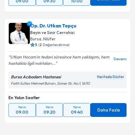
09:00
09:30
10:00
Op. Dr. Utkan Topçu
Beyin ve Sinir Cerrahisi
Bursa
,
Nilüfer
5
(
2
Değerlendirme)
Utkan Hocam'ın tedavi süresince hem yaklaşımı, hem
Devamı
hastalıkla ilgili noktaları...
Bursa Acıbadem Hastanesi
Haritada Göster
Fatih Sultan Mehmet Bulvarı, Sümer Sk. No:1, 16110
En Yakın Saatler
Yarın
Yarın
Yarın
Daha Fazla
09:00
09:20
09:40