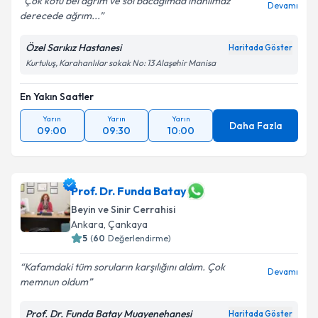
Çok kötü bel ağrım ve sol bacağımda inanılmaz
Devamı
derecede ağrım...
Özel Sarıkız Hastanesi
Haritada Göster
Kurtuluş, Karahanlılar sokak No: 13 Alaşehir Manisa
En Yakın Saatler
Yarın
Yarın
Yarın
Daha Fazla
09:00
09:30
10:00
Prof. Dr. Funda Batay
Beyin ve Sinir Cerrahisi
Ankara
,
Çankaya
5
(
60
Değerlendirme)
Kafamdaki tüm soruların karşılığını aldım. Çok
Devamı
memnun oldum
Prof. Dr. Funda Batay Muayenehanesi
Haritada Göster