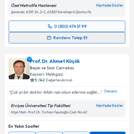
Özel Metrolife Hastanesi
Haritada Göster
Şenevler, 6129. Sk. 2-C, 63320 Karaköprü/Şanlıurfa
0 (850) 474 51 99
Randevu Takvimi Talebi
Randevu Talep Et
Op. Dr. Kadri Burak Ethemoğlu
için randevu takvimi
talebi oluşturun. Size bu uzmandan randevu almanız
Prof. Dr. Ahmet Küçük
için bir takvim hazırlandığında e-posta ile
bilgilendireceğiz.
Beyin ve Sinir Cerrahisi
Kayseri
,
Melikgazi
E-posta Adresiniz
5
(
142
Değerlendirme)
Devamı
Çok iyi bir doktor Allah razı olsun ellerine sağlık...
Erciyes Üniversitesi Tip Fakültesi
Haritada Göster
Kişisel verilerimin işlenmesine ilişkin
Aydınlatma
Köşk Mah. Prof. Dr. Turhan Feyzioğlu Cad. No:42
Metni
'ni okudum ve kişisel verilerimin belirtilen
kapsamda işlenmesini kabul ediyorum.
En Yakın Saatler