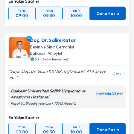
En Yakın Saatler
Yarın
Yarın
Yarın
Daha Fazla
09:00
09:30
10:00
Doç. Dr. Salim Katar
Beyin ve Sinir Cerrahisi
Balıkesir
,
Altıeylül
5
(
1
Değerlendirme)
Sayın Doç. Dr. Salim KATAR, Oğlumuz M. Akif Ersoy
Devamı
un...
Balıkesir Üniversitesi Sağlık Uygulama ve
Haritada Göster
Araştırma Hastanesi
Paşaköy, Bigadiç yolu üzeri, 10145 Altıeylül
En Yakın Saatler
Yarın
Yarın
Yarın
Daha Fazla
09:00
09:30
10:00