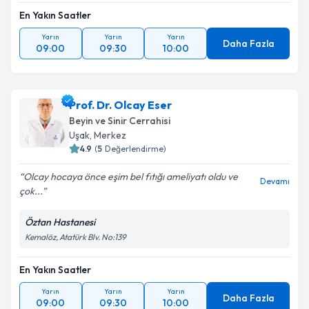
En Yakın Saatler
Yarın
Yarın
Yarın
Daha Fazla
09:00
09:30
10:00
Prof. Dr. Olcay Eser
Beyin ve Sinir Cerrahisi
Uşak
,
Merkez
4.9
(
5
Değerlendirme)
Olcay hocaya önce eşim bel fıtığı ameliyatı oldu ve
Devamı
çok...
Öztan Hastanesi
Kemalöz, Atatürk Blv. No:139
En Yakın Saatler
Yarın
Yarın
Yarın
Daha Fazla
09:00
09:30
10:00