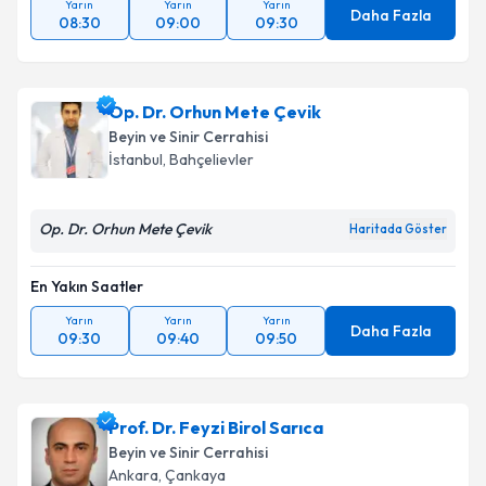
Yarın
Yarın
Yarın
Daha Fazla
08:30
09:00
09:30
Op. Dr. Orhun Mete Çevik
Beyin ve Sinir Cerrahisi
İstanbul
,
Bahçelievler
Op. Dr. Orhun Mete Çevik
Haritada Göster
En Yakın Saatler
Yarın
Yarın
Yarın
Daha Fazla
09:30
09:40
09:50
Prof. Dr. Feyzi Birol Sarıca
Beyin ve Sinir Cerrahisi
Ankara
,
Çankaya