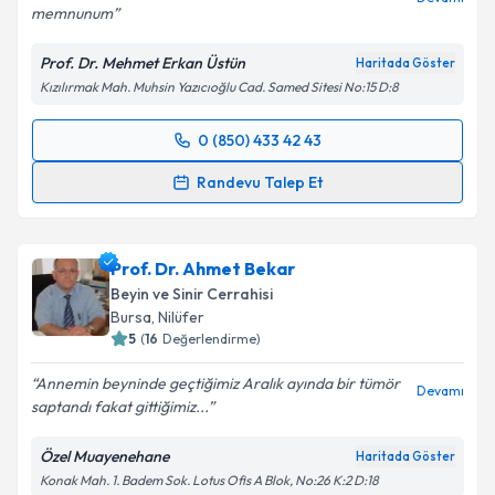
memnunum
Kişisel verilerimin işlenmesine ilişkin
Aydınlatma
Metni
'ni okudum ve kişisel verilerimin belirtilen
Prof. Dr. Mehmet Erkan Üstün
Haritada Göster
kapsamda işlenmesini kabul ediyorum.
Kızılırmak Mah. Muhsin Yazıcıoğlu Cad. Samed Sitesi No:15 D:8
Takvim Talebini Gönder
0 (850) 433 42 43
Randevu Takvimi Talebi
Randevu Talep Et
Prof. Dr. Mehmet Erkan Üstün
için randevu takvimi
talebi oluşturun. Size bu uzmandan randevu almanız
Prof. Dr. Ahmet Bekar
için bir takvim hazırlandığında e-posta ile
bilgilendireceğiz.
Beyin ve Sinir Cerrahisi
Bursa
,
Nilüfer
E-posta Adresiniz
5
(
16
Değerlendirme)
Annemin beyninde geçtiğimiz Aralık ayında bir tümör
Devamı
saptandı fakat gittiğimiz...
Kişisel verilerimin işlenmesine ilişkin
Aydınlatma
Özel Muayenehane
Haritada Göster
Metni
'ni okudum ve kişisel verilerimin belirtilen
Konak Mah. 1. Badem Sok. Lotus Ofis A Blok, No:26 K:2 D:18
kapsamda işlenmesini kabul ediyorum.