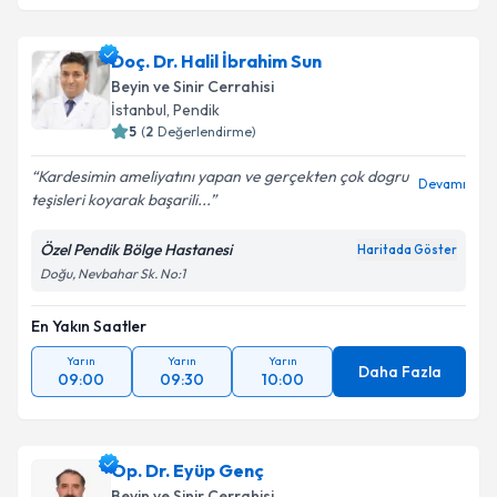
Doç. Dr. Halil İbrahim Sun
Beyin ve Sinir Cerrahisi
İstanbul
,
Pendik
5
(
2
Değerlendirme)
Kardesimin ameliyatını yapan ve gerçekten çok dogru
Devamı
teşisleri koyarak başarili...
Özel Pendik Bölge Hastanesi
Haritada Göster
Doğu, Nevbahar Sk. No:1
En Yakın Saatler
Yarın
Yarın
Yarın
Daha Fazla
09:00
09:30
10:00
Op. Dr. Eyüp Genç
Beyin ve Sinir Cerrahisi