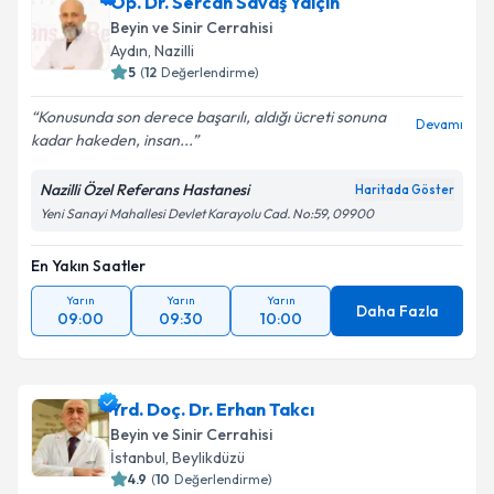
Op. Dr. Sercan Savaş Yalçın
Beyin ve Sinir Cerrahisi
Aydın
,
Nazilli
5
(
12
Değerlendirme)
Konusunda son derece başarılı, aldığı ücreti sonuna
Devamı
kadar hakeden, insan...
Nazilli Özel Referans Hastanesi
Haritada Göster
Yeni Sanayi Mahallesi Devlet Karayolu Cad. No:59, 09900
En Yakın Saatler
Yarın
Yarın
Yarın
Daha Fazla
09:00
09:30
10:00
Yrd. Doç. Dr. Erhan Takcı
Beyin ve Sinir Cerrahisi
İstanbul
,
Beylikdüzü
4.9
(
10
Değerlendirme)