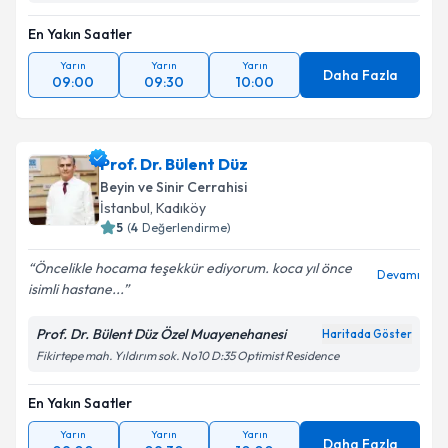
En Yakın Saatler
Takvim Talebini Gönder
Yarın
Yarın
Yarın
Daha Fazla
09:00
09:30
10:00
Prof. Dr. Bülent Düz
Beyin ve Sinir Cerrahisi
İstanbul
,
Kadıköy
5
(
4
Değerlendirme)
Öncelikle hocama teşekkür ediyorum. koca yıl önce
Devamı
isimli hastane...
Prof. Dr. Bülent Düz Özel Muayenehanesi
Haritada Göster
Fikirtepe mah. Yıldırım sok. No10 D:35 Optimist Residence
En Yakın Saatler
Yarın
Yarın
Yarın
Daha Fazla