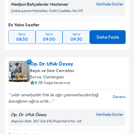
Medipol Bahçelievler Hastanesi
Haritada Göster
Çobançesme Mahallesi, Fatih Caddesi, No:1/8
En Yakın Saatler
Yarın
Yarın
Yarın
Daha Fazla
08:30
09:00
09:30
Op. Dr. Ufuk Özsoy
Beyin ve Sinir Cerrahisi
Bursa
,
Osmangazi
5
(
13
Değerlendirme)
yıldır ameliyatlık fıtık ile ağrı çekmekteydimSağ
Devamı
bacağımın ağrısı artık...
Op. Dr. Ufuk Özsoy
Haritada Göster
Akpınar Mah. 367. Sok Efe Plaza Kat 4 No : 68