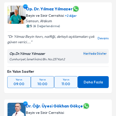
Op. Dr. Yılmaz Yılmazer
Beyin ve Sinir Cerrahisi
+
2
diğer
Samsun
,
Atakum
5
(
6
Değerlendirme)
Dr Yılmaz Beyin tavrı, naifliği, detaylı açıklamaları çok
Devamı
güven verici....
Op.Dr.Yılmaz Yılmazer
Haritada Göster
Cumhuriyet, İsmet İnönü Blv. No:237 Kat:2
En Yakın Saatler
Yarın
Yarın
Yarın
Daha Fazla
09:00
10:00
11:00
Dr. Öğr. Üyesi Gökhan Gökçe
Beyin ve Sinir Cerrahisi