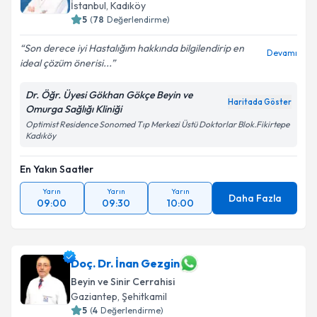
İstanbul
,
Kadıköy
5
(
78
Değerlendirme)
Son derece iyi Hastalığım hakkında bilgilendirip en
Devamı
ideal çözüm önerisi...
Dr. Öğr. Üyesi Gökhan Gökçe Beyin ve
Haritada Göster
Omurga Sağlığı Kliniği
Optimist Residence Sonomed Tıp Merkezi Üstü Doktorlar Blok.Fikirtepe
Kadıköy
En Yakın Saatler
Yarın
Yarın
Yarın
Daha Fazla
09:00
09:30
10:00
Doç. Dr. İnan Gezgin
Beyin ve Sinir Cerrahisi
Gaziantep
,
Şehitkamil
5
(
4
Değerlendirme)