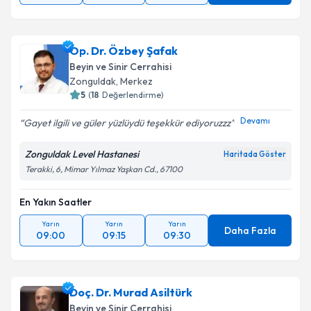
Op. Dr. Özbey Şafak
Beyin ve Sinir Cerrahisi
Zonguldak
,
Merkez
5
(
18
Değerlendirme)
Devamı
Gayet ilgili ve güler yüzlüydü teşekkür ediyoruzzz
Zonguldak Level Hastanesi
Haritada Göster
Terakki, 6, Mimar Yılmaz Yaşkan Cd., 67100
En Yakın Saatler
Yarın
Yarın
Yarın
Daha Fazla
09:00
09:15
09:30
Doç. Dr. Murad Asiltürk
Beyin ve Sinir Cerrahisi