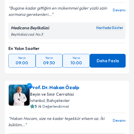
Bugüne kadar gittiğim en mükemmel güler yüzlü sizin
Devamı
sormanız gerekenleri...
Medicana Beylikdüzü
Haritada Göster
Beylikdüzü cad. No:3
En Yakın Saatler
Yarın
Yarın
Yarın
Daha Fazla
09:00
09:30
10:00
Prof. Dr. Hakan Özalp
Beyin ve Sinir Cerrahisi
İstanbul
,
Bahçelievler
5
(
4
Değerlendirme)
Hakan Hocam, size ne kadar teşekkür etsem az. İki
Devamı
büklüm...