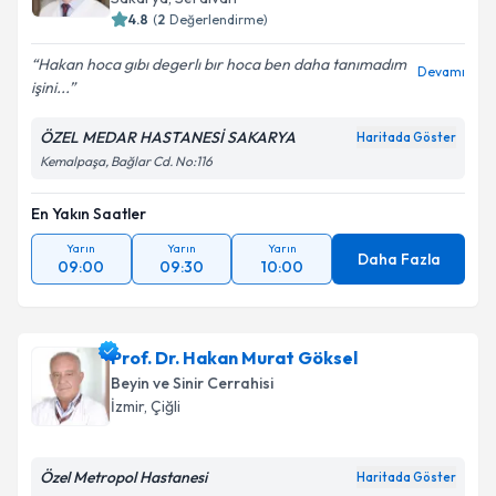
4.8
(
2
Değerlendirme)
Hakan hoca gıbı degerlı bır hoca ben daha tanımadım
Devamı
işini...
ÖZEL MEDAR HASTANESİ SAKARYA
Haritada Göster
Kemalpaşa, Bağlar Cd. No:116
En Yakın Saatler
Yarın
Yarın
Yarın
Daha Fazla
09:00
09:30
10:00
Prof. Dr. Hakan Murat Göksel
Beyin ve Sinir Cerrahisi
İzmir
,
Çiğli
Özel Metropol Hastanesi
Haritada Göster