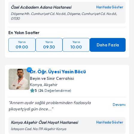
Özel Acıbadem Adana Hastanesi
Haritada Göster
Döşeme Mh. Cumhuriyet Cd. No:66, Döşeme, Cumhuriyet Cd. No:66,
01130
En Yakın Saatler
Yarın
Yarın
Yarın
Daha Fazla
09:00
09:30
10:00
Dr. Öğr. Üyesi Yasin Böcü
Beyin ve Sinir Cerrahisi
Konya
,
Akşehir
5
(
24
Değerlendirme)
Annem aydır sağlık probleminden fazlasıyla
Devamı
şikayetçiydi gün önce...
Konya Akşehir Özel Hayat Hastanesi
Haritada Göster
İstasyon Cad. No:119 Akşehir Konya