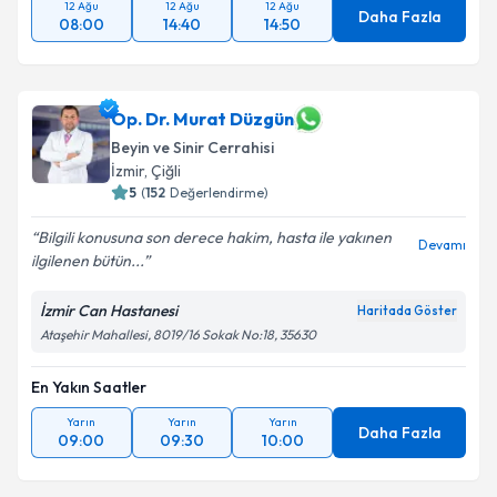
12 Ağu
12 Ağu
12 Ağu
Daha Fazla
Takvim Talebini Gönder
08:00
14:40
14:50
Op. Dr. Murat Düzgün
Beyin ve Sinir Cerrahisi
İzmir
,
Çiğli
5
(
152
Değerlendirme)
Bilgili konusuna son derece hakim, hasta ile yakınen
Devamı
ilgilenen bütün...
İzmir Can Hastanesi
Haritada Göster
Ataşehir Mahallesi, 8019/16 Sokak No:18, 35630
En Yakın Saatler
Yarın
Yarın
Yarın
Daha Fazla
09:00
09:30
10:00