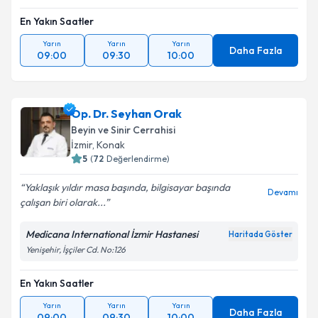
En Yakın Saatler
Yarın
Yarın
Yarın
Daha Fazla
09:00
09:30
10:00
Op. Dr. Seyhan Orak
Beyin ve Sinir Cerrahisi
İzmir
,
Konak
5
(
72
Değerlendirme)
Yaklaşık yıldır masa başında, bilgisayar başında
Devamı
çalışan biri olarak...
Medicana International İzmir Hastanesi
Haritada Göster
Yenişehir, İşçiler Cd. No:126
En Yakın Saatler
Yarın
Yarın
Yarın
Daha Fazla
09:00
09:30
10:00