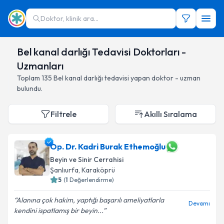
Doktor, klinik ara...
Bel kanal darlığı Tedavisi Doktorları -
Uzmanları
Toplam
135
Bel kanal darlığı
tedavisi yapan doktor - uzman
bulundu.
Filtrele
Akıllı Sıralama
Op. Dr. Kadri Burak Ethemoğlu
Beyin ve Sinir Cerrahisi
Şanlıurfa
,
Karaköprü
5
(
1
Değerlendirme)
Alanına çok hakim, yaptığı başarılı ameliyatlarla
Devamı
kendini ispatlamış bir beyin...