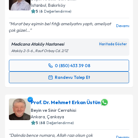
İstanbul
,
Bakırköy
5
(
6
Değerlendirme)
Murat bey eşimin bel fıtığı ameliyatını yaptı, ameliyat
Devamı
çok güzel...
Medicana Ataköy Hastanesi
Haritada Göster
Ataköy 2-5-6., Rauf Orbay Cd. 2/1Z
0 (850) 433 39 08
Randevu Takvimi Talebi
Randevu Talep Et
Doç. Dr. Murad Asiltürk
için randevu takvimi talebi
oluşturun. Size bu uzmandan randevu almanız için bir
takvim hazırlandığında e-posta ile bilgilendireceğiz.
Prof. Dr. Mehmet Erkan Üstün
Beyin ve Sinir Cerrahisi
E-posta Adresiniz
Ankara
,
Çankaya
5
(
68
Değerlendirme)
Dalında bence numara, Allah razı olsun çok
Devamı