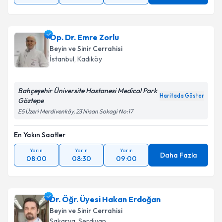
Op. Dr. Emre Zorlu
Beyin ve Sinir Cerrahisi
İstanbul
,
Kadıköy
Bahçeşehir Üniversite Hastanesi Medical Park
Haritada Göster
Göztepe
E5 Üzeri Merdivenköy, 23 Nisan Sokagi No:17
En Yakın Saatler
Yarın
Yarın
Yarın
Daha Fazla
08:00
08:30
09:00
Dr. Öğr. Üyesi Hakan Erdoğan
Beyin ve Sinir Cerrahisi
Sakarya
,
Serdivan