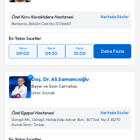
Özel Koru Kavaklıdere Hastanesi
Haritada Göster
Barbaros, Büklüm Cad.No:72 06680
En Yakın Saatler
Yarın
Yarın
Yarın
Daha Fazla
09:00
09:30
10:00
Doç. Dr. Ali Samancıoğlu
Beyin ve Sinir Cerrahisi
İzmir
,
Konak
Özel Egepol Hastanesi
Haritada Göster
Güneşli Mh., Güneşli, Halide Edip Adıvar Bulv., 507 Sok. No:3, 35270
Konak/İzmir, Turkey
En Yakın Saatler