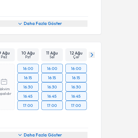
Daha Fazla Göster
9 Ağu
10 Ağu
11 Ağu
12 Ağu
Paz
Pzt
Sal
Çar
16:00
16:00
16:00
16:15
16:15
16:15
16:30
16:30
16:30
Takvim
palıdır
16:45
16:45
16:45
17:00
17:00
17:00
Daha Fazla Göster