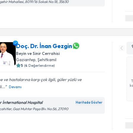
şehir Mahallesi, 8019/16 Sokak No:18, 35630
Doç. Dr. İnan Gezgin
Beyin ve Sinir Cerrahisi
Gaziantep
,
Şehitkamil
5
(
4
Değerlendirme)
ne ve hastalarına karşı çok ilgili, güler yüzlü ve
ka
i...
Devamı
r İnternational Hospital
Haritada Göster
ahitler, Gazi Muhtar Paşa Blv. No:56, 27090