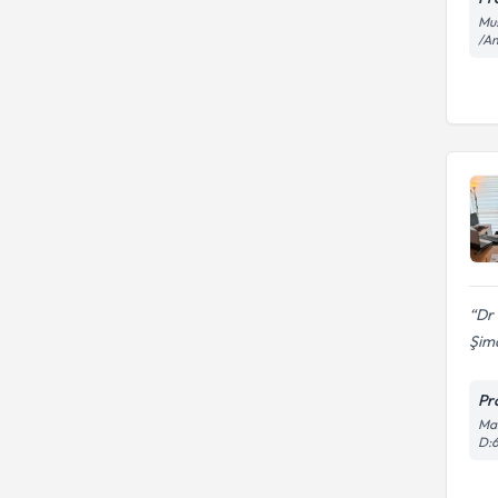
Mus
/A
Dr 
Şimd
Pr
Man
D:6