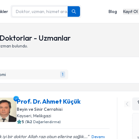
ikler
Blog
Kayıt Ol
Doktorlar - Uzmanlar
uzman bulundu.
omi
1
Prof. Dr. Ahmet Küçük
Beyin ve Sinir Cerrahisi
Kayseri
,
Melikgazi
5
(
142
Değerlendirme)
 iyi bir doktor Allah razı olsun ellerine sağlık...
Devamı