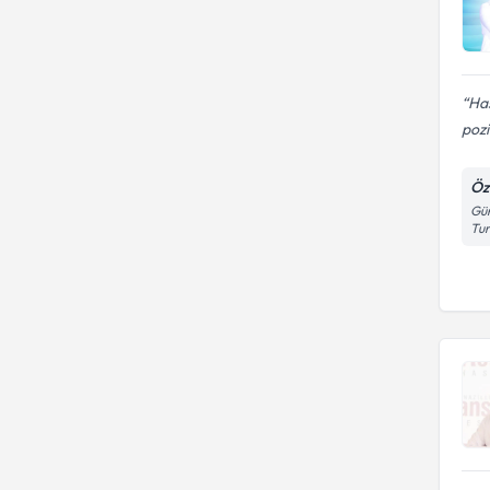
Has
pozi
Öz
Gün
Tu