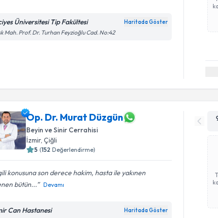
ka
iyes Üniversitesi Tip Fakültesi
Haritada Göster
k Mah. Prof. Dr. Turhan Feyzioğlu Cad. No:42
Op. Dr. Murat Düzgün
Beyin ve Sinir Cerrahisi
İzmir
,
Çiğli
5
(
152
Değerlendirme)
gili konusuna son derece hakim, hasta ile yakınen
ka
lenen bütün...
Devamı
mir Can Hastanesi
Haritada Göster