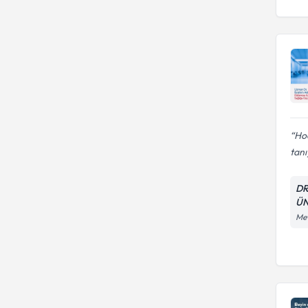
Ho
tanı
DR
ÜN
Mev