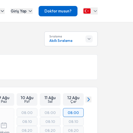
Giriş Yap
Doktor musun?
Sıralama
Akıllı Sıralama
9 Ağu
10 Ağu
11 Ağu
12 Ağu
Paz
Pzt
Sal
Çar
08:00
08:00
08:00
08:10
08:10
08:10
08:20
08:20
08:20
Takvim