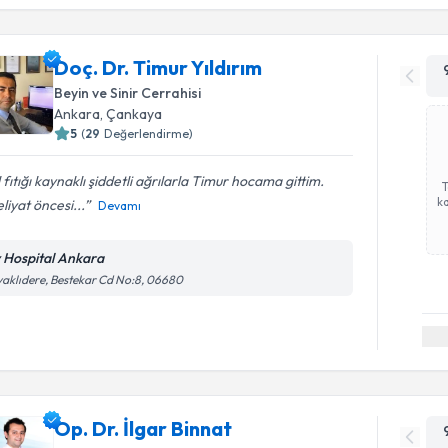
Doç. Dr. Timur Yıldırım
Beyin ve Sinir Cerrahisi
Ankara
,
Çankaya
5
(
29
Değerlendirme)
 fıtığı kaynaklı şiddetli ağrılarla Timur hocama gittim.
ka
iyat öncesi...
Devamı
v Hospital Ankara
aklıdere, Bestekar Cd No:8, 06680
Op. Dr. İlgar Binnat