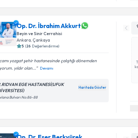
Op. Dr. İbrahim Akkurt
Beyin ve Sinir Cerrahisi
Ankara
,
Çankaya
5
(
26
Değerlendirme)
camı yozgat şehir hastanesinde çalıştığı dönemden
ka
yorum. yıldır olan...
Devamı
.RIDVAN EGE HASTANESİ(UFUK
Haritada Göster
İVERSİTESİ)
lana Bulvarı No:86-88
Op. Dr. Eser Berkyürek