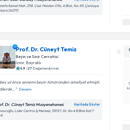
tafa Kemal Mah. 2118. Cad. Maidan Ofis, A Blok, No: 89, Çankaya
nkara 06370
Prof. Dr. Cüneyt Temiz
Beyin ve Sinir Cerrahisi
İzmir
,
Bayraklı
4.9
(
27
Değerlendirme)
bey yıl önce annemi beyin tümöründen ameliyat etmişti.
ka
ilerde...
Devamı
of. Dr. Cüneyt Temiz Muayenehanesi
Haritada Göster
suroğlu, Lider Centrio İş Merkezi, 1593/1. Sk. No:4 B Blok Kat:7
9,