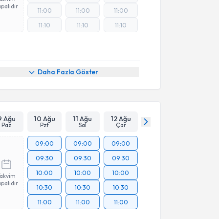
palıdır
11:00
11:00
11:00
11:10
11:10
11:10
Daha Fazla Göster
9 Ağu
10 Ağu
11 Ağu
12 Ağu
Paz
Pzt
Sal
Çar
09:00
09:00
09:00
09:30
09:30
09:30
10:00
10:00
10:00
Takvim
palıdır
10:30
10:30
10:30
11:00
11:00
11:00