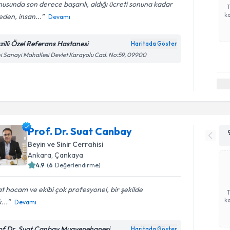
usunda son derece başarılı, aldığı ücreti sonuna kadar
ka
den, insan...
Devamı
zilli Özel Referans Hastanesi
Haritada Göster
i Sanayi Mahallesi Devlet Karayolu Cad. No:59, 09900
Prof. Dr. Suat Canbay
Beyin ve Sinir Cerrahisi
Ankara
,
Çankaya
4.9
(
6
Değerlendirme)
t hocam ve ekibi çok profesyonel, bir şekilde
ka
...
Devamı
of.Dr. Suat Canbay Muayenehanesi
Haritada Göster