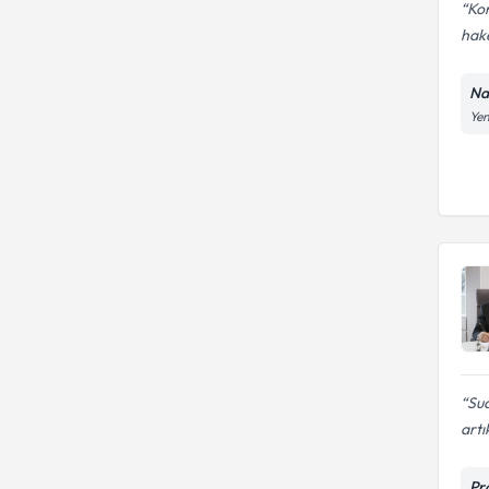
Kon
hake
Na
Yen
Sua
artık
Pr