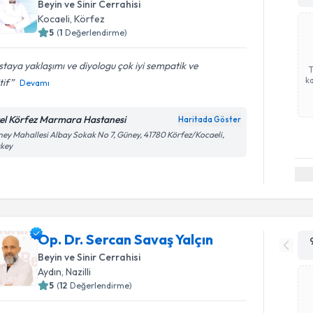
Beyin ve Sinir Cerrahisi
Kocaeli
,
Körfez
5
(
1
Değerlendirme)
taya yaklaşımı ve diyologu çok iyi sempatik ve
ka
tif
Devamı
el Körfez Marmara Hastanesi
Haritada Göster
ey Mahallesi Albay Sokak No 7, Güney, 41780 Körfez/Kocaeli,
rkey
Op. Dr. Sercan Savaş Yalçın
Beyin ve Sinir Cerrahisi
Aydın
,
Nazilli
5
(
12
Değerlendirme)