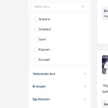
Erc
Köş
Ankara
İstanbul
İzmir
Kayseri
Kocaeli
Samsun
Yakınımda Ara
Antalya
Bil
Branşlar
Konumuma yakın uzmanları
ilgi
göster
İlgi Alanları
İz