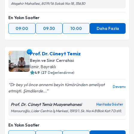
Ataşehir Mahallesi, 8019/16 Sokak No:18, 35630
En Yakın Saatler
09:00
09:30
10:00
Daha Fazla
Prof. Dr. Cüneyt Temiz
Beyin ve Sinir Cerrahisi
İzmir
, Bayraklı
4.9
(
27
Değerlendirme)
Dr bey yıl önce annemi beyin tümöründen ameliyat
Devamı
etmişti. Şimdilerde...
Prof. Dr. Cüneyt Temiz Muayenehanesi
Haritada Göster
Mansuroğlu, Lider Centrio İş Merkezi, 1593/1. Sk. No:4 B Blok Kat:7 D:69,
En Yakın Saatler