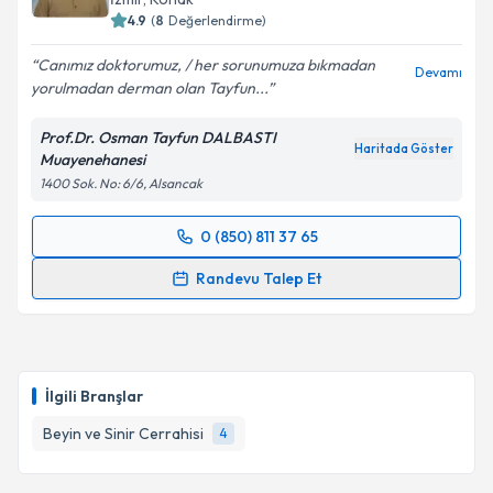
4.9
(
8
Değerlendirme)
Canımız doktorumuz, / her sorunumuza bıkmadan
Devamı
yorulmadan derman olan Tayfun...
Prof.Dr. Osman Tayfun DALBASTI
Haritada Göster
Muayenehanesi
1400 Sok. No: 6/6, Alsancak
0 (850) 811 37 65
Randevu Takvimi Talebi
Randevu Talep Et
Prof. Dr. Osman Tayfun Dalbastı
için randevu
takvimi talebi oluşturun. Size bu uzmandan randevu
almanız için bir takvim hazırlandığında e-posta ile
bilgilendireceğiz.
İlgili Branşlar
E-posta Adresiniz
Beyin ve Sinir Cerrahisi
4