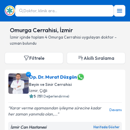
Doktor, klinik ara...
Omurga Cerrahisi, İzmir
İzmir
içinde toplam
4
Omurga Cerrahisi
uygulayan doktor -
uzman bulundu
Filtrele
Akıllı Sıralama
Op. Dr. Murat Düzgün
Beyin ve Sinir Cerrahisi
İzmir
, Çiğli
5
(
151
Değerlendirme)
Karar verme aşamasından iyileşme sürecine kadar
Devamı
her zaman yanımda olan,...
İzmir Can Hastanesi
Haritada Göster