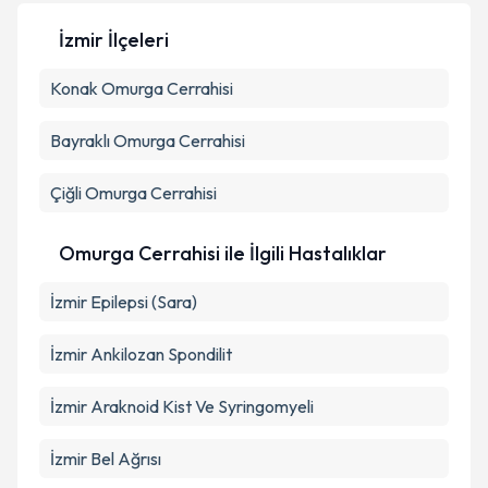
İzmir İlçeleri
Kişisel verilerimin işlenmesine ilişkin
Aydınlatma
Metni
'ni okudum ve kişisel verilerimin belirtilen
Konak
Omurga Cerrahisi
kapsamda işlenmesini kabul ediyorum.
Bayraklı
Omurga Cerrahisi
Takvim Talebini Gönder
Çiğli
Omurga Cerrahisi
Omurga Cerrahisi ile İlgili Hastalıklar
İzmir Epilepsi (Sara)
İzmir Ankilozan Spondilit
İzmir Araknoid Kist Ve Syringomyeli
İzmir Bel Ağrısı