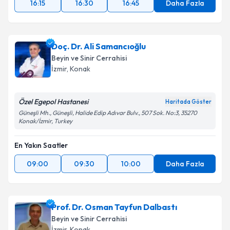
16:15
16:30
16:45
Daha Fazla
Doç. Dr. Ali Samancıoğlu
Beyin ve Sinir Cerrahisi
İzmir
, Konak
Özel Egepol Hastanesi
Haritada Göster
Güneşli Mh., Güneşli, Halide Edip Adıvar Bulv., 507 Sok. No:3, 35270
Konak/İzmir, Turkey
En Yakın Saatler
09:00
09:30
10:00
Daha Fazla
Prof. Dr. Osman Tayfun Dalbastı
Beyin ve Sinir Cerrahisi
İzmir
, Konak