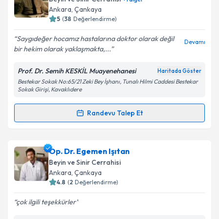
Ankara
, Çankaya
E-posta Adresiniz
5
(
38
Değerlendirme)
Saygıdeğer hocamız hastalarına doktor olarak değil
Devamı
bir hekim olarak yaklaşmakta,...
Kişisel verilerimin işlenmesine ilişkin
Aydınlatma
Prof. Dr. Semih KESKİL Muayenehanesi
Haritada Göster
Metni
'ni okudum ve kişisel verilerimin belirtilen
Bestekar Sokak No:65/21 Zeki Bey İşhanı, Tunalı Hilmi Caddesi Bestekar
kapsamda işlenmesini kabul ediyorum.
Sokak Girişi, Kavaklıdere
Randevu Talep Et
Takvim Talebini Gönder
Randevu Takvimi Talebi
Prof. Dr. Semih Keskil
için randevu takvimi talebi
Op. Dr. Egemen Işıtan
oluşturun. Size bu uzmandan randevu almanız için bir
Beyin ve Sinir Cerrahisi
takvim hazırlandığında e-posta ile bilgilendireceğiz.
Ankara
, Çankaya
4.8
(
2
Değerlendirme)
E-posta Adresiniz
çok ilgili teşekkürler