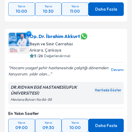
Yarın
Yarın
Yarın
Daha Fazla
10:00
10:30
11:00
Op. Dr. İbrahim Akkurt
Beyin ve Sinir Cerrahisi
Ankara
, Çankaya
5
(
26
Değerlendirme)
Hocamı yozgat şehir hastanesinde çalıştığı dönemden
Devamı
tanıyorum. yıldır olan...
DR.RIDVAN EGE HASTANESİ(UFUK
Haritada Göster
ÜNİVERSİTESİ)
Mevlana Bulvarı No:86-88
En Yakın Saatler
Yarın
Yarın
Yarın
Daha Fazla
09:00
09:30
10:00