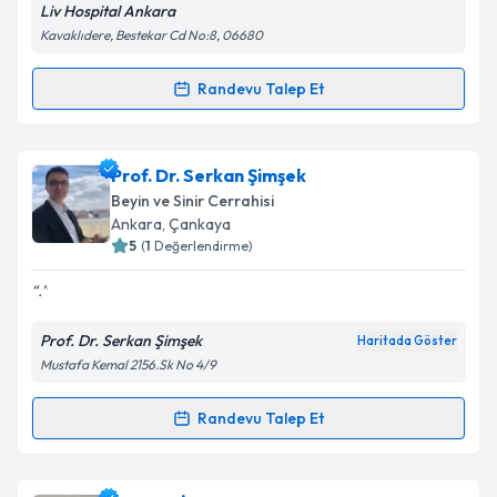
Liv Hospital Ankara
Kavaklıdere, Bestekar Cd No:8, 06680
Kişisel verilerimin işlenmesine ilişkin
Aydınlatma
Metni
'ni okudum ve kişisel verilerimin belirtilen
kapsamda işlenmesini kabul ediyorum.
Randevu Talep Et
Randevu Takvimi Talebi
Takvim Talebini Gönder
Op. Dr. Egemen Işıtan
için randevu takvimi talebi
Prof. Dr. Serkan Şimşek
oluşturun. Size bu uzmandan randevu almanız için bir
Beyin ve Sinir Cerrahisi
takvim hazırlandığında e-posta ile bilgilendireceğiz.
Ankara
, Çankaya
5
(
1
Değerlendirme)
E-posta Adresiniz
.
Prof. Dr. Serkan Şimşek
Haritada Göster
Mustafa Kemal 2156.Sk No 4/9
Kişisel verilerimin işlenmesine ilişkin
Aydınlatma
Metni
'ni okudum ve kişisel verilerimin belirtilen
kapsamda işlenmesini kabul ediyorum.
Randevu Talep Et
Randevu Takvimi Talebi
Takvim Talebini Gönder