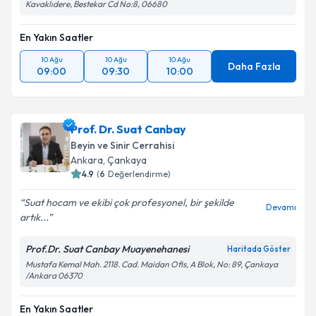
Kavaklıdere, Bestekar Cd No:8, 06680
En Yakın Saatler
10 Ağu
10 Ağu
10 Ağu
Daha Fazla
09:00
09:30
10:00
Prof. Dr. Suat Canbay
Beyin ve Sinir Cerrahisi
Ankara
, Çankaya
4.9
(
6
Değerlendirme)
Suat hocam ve ekibi çok profesyonel, bir şekilde
Devamı
artık...
Prof.Dr. Suat Canbay Muayenehanesi
Haritada Göster
Mustafa Kemal Mah. 2118. Cad. Maidan Ofis, A Blok, No: 89, Çankaya
/Ankara 06370
En Yakın Saatler