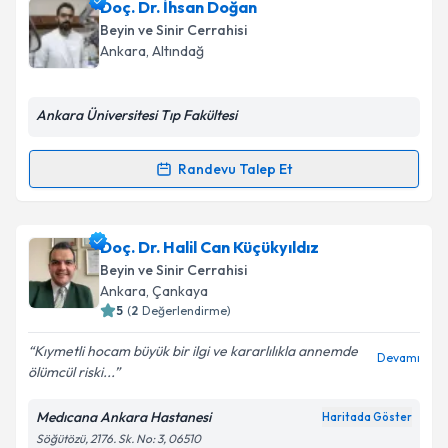
Prof. Dr. Serkan Şimşek
için randevu takvimi talebi
Doç. Dr. İhsan Doğan
oluşturun. Size bu uzmandan randevu almanız için bir
Beyin ve Sinir Cerrahisi
takvim hazırlandığında e-posta ile bilgilendireceğiz.
Ankara
, Altındağ
E-posta Adresiniz
Ankara Üniversitesi Tıp Fakültesi
Randevu Talep Et
Randevu Takvimi Talebi
Kişisel verilerimin işlenmesine ilişkin
Aydınlatma
Metni
'ni okudum ve kişisel verilerimin belirtilen
kapsamda işlenmesini kabul ediyorum.
Doç. Dr. İhsan Doğan
için randevu takvimi talebi
Doç. Dr. Halil Can Küçükyıldız
oluşturun. Size bu uzmandan randevu almanız için bir
Beyin ve Sinir Cerrahisi
takvim hazırlandığında e-posta ile bilgilendireceğiz.
Takvim Talebini Gönder
Ankara
, Çankaya
5
(
2
Değerlendirme)
E-posta Adresiniz
Kıymetli hocam büyük bir ilgi ve kararlılıkla annemde
Devamı
ölümcül riski...
Medıcana Ankara Hastanesi
Haritada Göster
Kişisel verilerimin işlenmesine ilişkin
Aydınlatma
Söğütözü, 2176. Sk. No: 3, 06510
Metni
'ni okudum ve kişisel verilerimin belirtilen