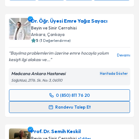
Dr. Öğr. Üyesi Emre Yağız Sayacı
Beyin ve Sinir Cerrahisi
Ankara
, Çankaya
5
(
1
Değerlendirme)
Bayılma problemlerim üzerine emre hocayla yolum
Devamı
kesişti ilgi alakası ve...
Medıcana Ankara Hastanesi
Haritada Göster
Söğütözü, 2176. Sk. No: 3, 06510
0 (850) 811 76 20
Randevu Takvimi Talebi
Randevu Talep Et
Dr. Öğr. Üyesi Emre Yağız Sayacı
için randevu
takvimi talebi oluşturun. Size bu uzmandan randevu
Prof. Dr. Semih Keskil
almanız için bir takvim hazırlandığında e-posta ile
bilgilendireceğiz.
Beyin ve Sinir Cerrahisi
+
1
diğer