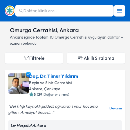
Doktor, klinik ara...
Omurga Cerrahisi, Ankara
Ankara
içinde toplam
10
Omurga Cerrahisi
uygulayan doktor -
uzman bulundu
Filtrele
Akıllı Sıralama
Doç. Dr. Timur Yıldırım
Beyin ve Sinir Cerrahisi
Ankara
, Çankaya
5
(
29
Değerlendirme)
Bel fıtığı kaynaklı şiddetli ağrılarla Timur hocama
Devamı
gittim. Ameliyat öncesi...
Liv Hospital Ankara