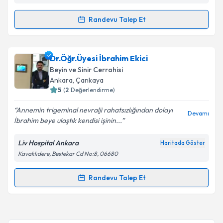
kapsamda işlenmesini kabul ediyorum.
Randevu Talep Et
Randevu Takvimi Talebi
Takvim Talebini Gönder
Doç. Dr. Halil Can Küçükyıldız
için randevu takvimi
Dr.Öğr.Üyesi İbrahim Ekici
talebi oluşturun. Size bu uzmandan randevu almanız
Beyin ve Sinir Cerrahisi
için bir takvim hazırlandığında e-posta ile
Ankara
, Çankaya
bilgilendireceğiz.
5
(
2
Değerlendirme)
E-posta Adresiniz
Annemin trigeminal nevralji rahatsızlığından dolayı
Devamı
İbrahim beye ulaştık kendisi işinin...
Liv Hospital Ankara
Haritada Göster
Kavaklıdere, Bestekar Cd No:8, 06680
Kişisel verilerimin işlenmesine ilişkin
Aydınlatma
Metni
'ni okudum ve kişisel verilerimin belirtilen
kapsamda işlenmesini kabul ediyorum.
Randevu Talep Et
Randevu Takvimi Talebi
Takvim Talebini Gönder
Dr.Öğr.Üyesi İbrahim Ekici
için randevu takvimi