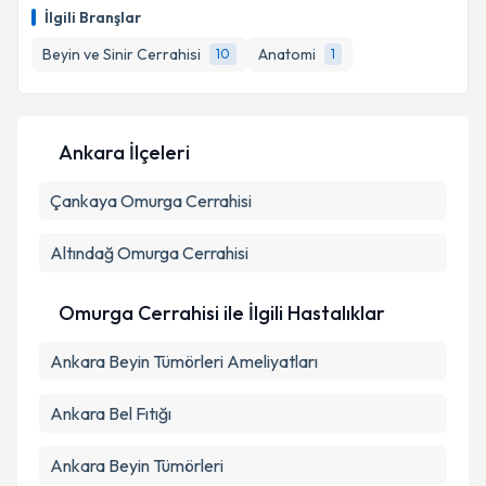
talebi oluşturun. Size bu uzmandan randevu almanız
İlgili Branşlar
için bir takvim hazırlandığında e-posta ile
bilgilendireceğiz.
Beyin ve Sinir Cerrahisi
Anatomi
10
1
E-posta Adresiniz
Ankara İlçeleri
Çankaya
Kişisel verilerimin işlenmesine ilişkin
Omurga Cerrahisi
Aydınlatma
Metni
'ni okudum ve kişisel verilerimin belirtilen
kapsamda işlenmesini kabul ediyorum.
Altındağ
Omurga Cerrahisi
Takvim Talebini Gönder
Omurga Cerrahisi ile İlgili Hastalıklar
Ankara Beyin Tümörleri Ameliyatları
Ankara Bel Fıtığı
Ankara Beyin Tümörleri