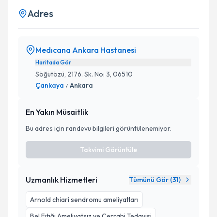
Adres
Medıcana Ankara Hastanesi
Haritada Gör
Söğütözü, 2176. Sk. No: 3, 06510
Çankaya
Ankara
/
En Yakın Müsaitlik
Bu adres için randevu bilgileri görüntülenemiyor.
Takvimi Görüntüle
Uzmanlık Hizmetleri
Tümünü Gör (
31
)
Arnold chiari sendromu ameliyatları
Bel Fıtığı Ameliyatsız ve Cerrahi Tedavisi