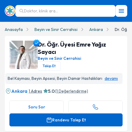
Doktor, klinik ara...
Anasayfa
Beyin ve Sinir Cerrahisi
Ankara
Dr. Öğr. 
Dr. Öğr. Üyesi Emre Yağız
Sayacı
Beyin ve Sinir Cerrahisi
Takip Et
Dr. Öğr. Üyesi Emre Yağız Sayacı Profil Fotoğrafı
Bel Kayması, Beyin Apsesi, Beyin Damar Hastalıkları
devamı
Ankara
5.0
1 Adres
(
1
Değerlendirme)
Soru Sor
Randevu Talep Et