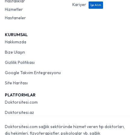
Hastalıklar
Kariyer
İşe Alım
Hizmetler
Hastaneler
KURUMSAL
Hakkımızda
Bize Ulaşın
Gizlilik Politikası
Google Takvim Entegrasyonu
Site Haritası
PLATFORMLAR
Doktorsitesi.com
Doktorsitesi.az
Doktorsitesi.com sağlık sektöründe hizmet veren tıp doktorları,
diş hekimleri, fizyoterapistler, psikologlar vb. sağlık