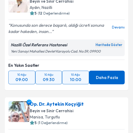
Beyin ve Sinir Cerrahisi
Aydın
, Nazilli
5
(
12
Değerlendirme)
Konusunda son derece başarılı, aldığı ücreti sonuna
Devamı
kadar hakeden, insan...
Nazilli Özel Referans Hastanesi
Haritada Göster
Yeni Sanayi Mahallesi Devlet Karayolu Cad. No:59, 09900
En Yakın Saatler
10 Ağu
10 Ağu
10 Ağu
Daha Fazla
09:00
09:30
10:00
Op. Dr. Aytekin Koçyiğit
Beyin ve Sinir Cerrahisi
Manisa
, Turgutlu
5
(
1
Değerlendirme)