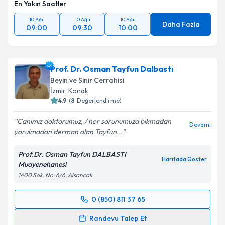
En Yakın Saatler
10 Ağu
10 Ağu
10 Ağu
Daha Fazla
09:00
09:30
10:00
Prof. Dr. Osman Tayfun Dalbastı
Beyin ve Sinir Cerrahisi
İzmir
, Konak
4.9
(
8
Değerlendirme)
Canımız doktorumuz, / her sorunumuza bıkmadan
Devamı
yorulmadan derman olan Tayfun...
Prof.Dr. Osman Tayfun DALBASTI
Haritada Göster
Muayenehanesi
1400 Sok. No: 6/6, Alsancak
0 (850) 811 37 65
Randevu Takvimi Talebi
Randevu Talep Et