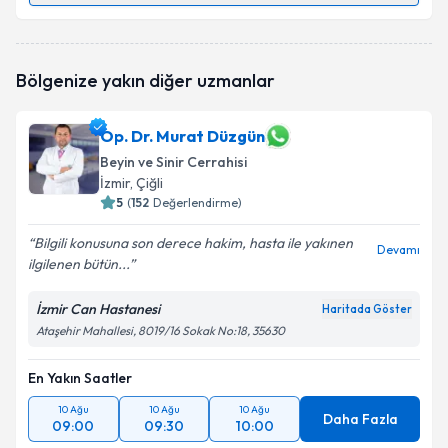
Prof. Dr. Osman Tayfun Dalbastı
için randevu
takvimi talebi oluşturun. Size bu uzmandan randevu
almanız için bir takvim hazırlandığında e-posta ile
Bölgenize yakın diğer uzmanlar
bilgilendireceğiz.
E-posta Adresiniz
Op. Dr. Murat Düzgün
Beyin ve Sinir Cerrahisi
İzmir
, Çiğli
5
(
152
Değerlendirme)
Kişisel verilerimin işlenmesine ilişkin
Aydınlatma
Bilgili konusuna son derece hakim, hasta ile yakınen
Metni
'ni okudum ve kişisel verilerimin belirtilen
Devamı
ilgilenen bütün...
kapsamda işlenmesini kabul ediyorum.
İzmir Can Hastanesi
Haritada Göster
Takvim Talebini Gönder
Ataşehir Mahallesi, 8019/16 Sokak No:18, 35630
En Yakın Saatler
10 Ağu
10 Ağu
10 Ağu
Daha Fazla
09:00
09:30
10:00