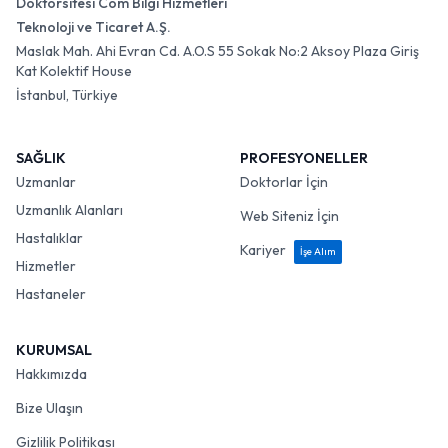
Doktorsitesi Com Bilgi Hizmetleri
Teknoloji ve Ticaret A.Ş.
Maslak Mah. Ahi Evran Cd. A.O.S 55 Sokak No:2 Aksoy Plaza Giriş
Kat Kolektif House
İstanbul, Türkiye
SAĞLIK
PROFESYONELLER
Uzmanlar
Doktorlar İçin
Uzmanlık Alanları
Web Siteniz İçin
Hastalıklar
Kariyer
İşe Alım
Hizmetler
Hastaneler
KURUMSAL
Hakkımızda
Bize Ulaşın
Gizlilik Politikası