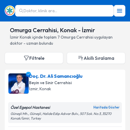
Doktor, klinik ara...
Omurga Cerrahisi, Konak - İzmir
İzmir
Konak
içinde toplam
7
Omurga Cerrahisi
uygulayan
doktor - uzman bulundu
Filtrele
Akıllı Sıralama
Doç. Dr. Ali Samancıoğlu
Beyin ve Sinir Cerrahisi
İzmir
, Konak
Özel Egepol Hastanesi
Haritada Göster
Güneşli Mh., Güneşli, Halide Edip Adıvar Bulv., 507 Sok. No:3, 35270
Konak/İzmir, Turkey