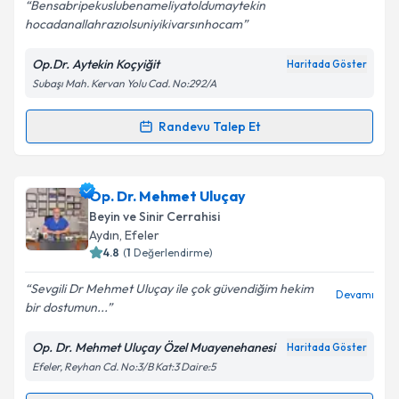
Bensabripekuslubenameliyatoldumaytekin
hocadanallahrazıolsuniyikivarsınhocam
Op.Dr. Aytekin Koçyiğit
Haritada Göster
Subaşı Mah. Kervan Yolu Cad. No:292/A
Randevu Talep Et
Randevu Takvimi Talebi
Op. Dr. Aytekin Koçyiğit
için randevu takvimi talebi
Op. Dr. Mehmet Uluçay
oluşturun. Size bu uzmandan randevu almanız için bir
Beyin ve Sinir Cerrahisi
takvim hazırlandığında e-posta ile bilgilendireceğiz.
Aydın
, Efeler
4.8
(
1
Değerlendirme)
E-posta Adresiniz
Sevgili Dr Mehmet Uluçay ile çok güvendiğim hekim
Devamı
bir dostumun...
Op. Dr. Mehmet Uluçay Özel Muayenehanesi
Haritada Göster
Kişisel verilerimin işlenmesine ilişkin
Aydınlatma
Efeler, Reyhan Cd. No:3/B Kat:3 Daire:5
Metni
'ni okudum ve kişisel verilerimin belirtilen
kapsamda işlenmesini kabul ediyorum.