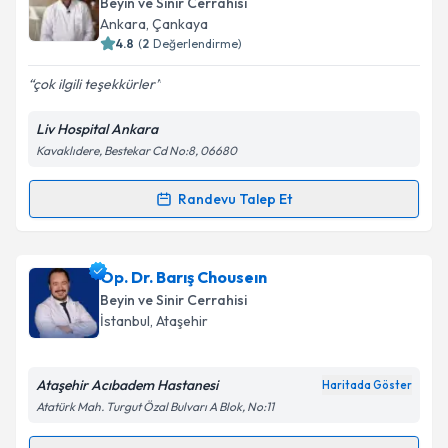
Beyin ve Sinir Cerrahisi
takvim hazırlandığında e-posta ile bilgilendireceğiz.
Ankara
,
Çankaya
4.8
(
2
Değerlendirme)
E-posta Adresiniz
çok ilgili teşekkürler
Liv Hospital Ankara
Kavaklıdere, Bestekar Cd No:8, 06680
Kişisel verilerimin işlenmesine ilişkin
Aydınlatma
Metni
'ni okudum ve kişisel verilerimin belirtilen
kapsamda işlenmesini kabul ediyorum.
Randevu Talep Et
Randevu Takvimi Talebi
Takvim Talebini Gönder
Op. Dr. Egemen Işıtan
için randevu takvimi talebi
Op. Dr. Barış Chouseın
oluşturun. Size bu uzmandan randevu almanız için bir
Beyin ve Sinir Cerrahisi
takvim hazırlandığında e-posta ile bilgilendireceğiz.
İstanbul
,
Ataşehir
E-posta Adresiniz
Ataşehir Acıbadem Hastanesi
Haritada Göster
Atatürk Mah. Turgut Özal Bulvarı A Blok, No:11