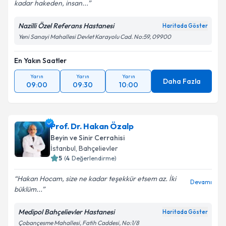
kadar hakeden, insan...
Nazilli Özel Referans Hastanesi
Haritada Göster
Yeni Sanayi Mahallesi Devlet Karayolu Cad. No:59, 09900
En Yakın Saatler
Yarın
Yarın
Yarın
Daha Fazla
09:00
09:30
10:00
Prof. Dr. Hakan Özalp
Beyin ve Sinir Cerrahisi
İstanbul
,
Bahçelievler
5
(
4
Değerlendirme)
Hakan Hocam, size ne kadar teşekkür etsem az. İki
Devamı
büklüm...
Medipol Bahçelievler Hastanesi
Haritada Göster
Çobançesme Mahallesi, Fatih Caddesi, No:1/8