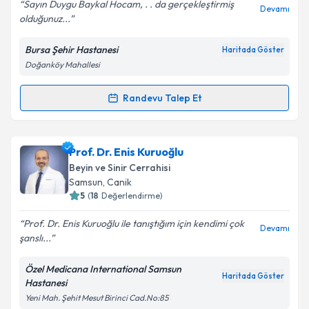
Sayın Duygu Baykal Hocam, . . da gerçekleştirmiş
Devamı
olduğunuz...
Kişisel verilerimin işlenmesine ilişkin
Aydınlatma
Bursa Şehir Hastanesi
Haritada Göster
Metni
'ni okudum ve kişisel verilerimin belirtilen
Doğanköy Mahallesi
kapsamda işlenmesini kabul ediyorum.
Randevu Talep Et
Randevu Takvimi Talebi
Takvim Talebini Gönder
Op. Dr. Duygu Baykal
için randevu takvimi talebi
Prof. Dr. Enis Kuruoğlu
oluşturun. Size bu uzmandan randevu almanız için bir
Beyin ve Sinir Cerrahisi
takvim hazırlandığında e-posta ile bilgilendireceğiz.
Samsun
,
Canik
5
(
18
Değerlendirme)
E-posta Adresiniz
Prof. Dr. Enis Kuruoğlu ile tanıştığım için kendimi çok
Devamı
şanslı...
Özel Medicana International Samsun
Kişisel verilerimin işlenmesine ilişkin
Aydınlatma
Haritada Göster
Hastanesi
Metni
'ni okudum ve kişisel verilerimin belirtilen
Yeni Mah. Şehit Mesut Birinci Cad.No:85
kapsamda işlenmesini kabul ediyorum.