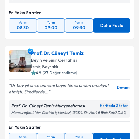
En Yakın Saatler
Yarın
Yarın
Yarın
Daha Fazla
08:30
09:00
09:30
Prof. Dr. Cüneyt Temiz
Beyin ve Sinir Cerrahisi
İzmir
,
Bayraklı
4.9
(
27
Değerlendirme)
Dr bey yıl önce annemi beyin tümöründen ameliyat
Devamı
etmişti. Şimdilerde...
Prof. Dr. Cüneyt Temiz Muayenehanesi
Haritada Göster
Mansuroğlu, Lider Centrio İş Merkezi, 1593/1. Sk. No:4 B Blok Kat:7 D:69,
En Yakın Saatler
Yarın
Yarın
Yarın