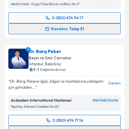
Atatürk Mah. Turgut Özal Bulvarı A Blok, No:11
0 (850) 474 94 17
Randevu Takvimi Talebi
Randevu Talep Et
Uzm. Dr. İlker Alver
için randevu takvimi talebi
oluşturun. Size bu uzmandan randevu almanız için bir
Dr. Barış Peker
takvim hazırlandığında e-posta ile bilgilendireceğiz.
Beyin ve Sinir Cerrahisi
E-posta Adresiniz
İstanbul
,
Bakırköy
5
(
1
Değerlendirme)
Dr. Barış Pekere ilgisi, bilgisi ve hastalarına yaklaşımı
Devamı
için gönülden...
Kişisel verilerimin işlenmesine ilişkin
Aydınlatma
Metni
'ni okudum ve kişisel verilerimin belirtilen
Acıbadem International Hastanesi
Haritada Göster
kapsamda işlenmesini kabul ediyorum.
Yeşilköy, İstanbul Caddesi No:82
Takvim Talebini Gönder
0 (850) 474 71 16
Randevu Takvimi Talebi