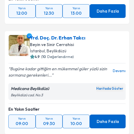
Yarın
Yarın
Yarın
Daha Fazla
12:00
12:30
13:00
Yrd. Doç. Dr. Erhan Takcı
Beyin ve Sinir Cerrahisi
İstanbul
,
Beylikdüzü
4.9
(
10
Değerlendirme)
Bugüne kadar gittiğim en mükemmel güler yüzlü sizin
Devamı
sormanız gerekenleri...
Medicana Beylikdüzü
Haritada Göster
Beylikdüzü cad. No:3
En Yakın Saatler
Yarın
Yarın
Yarın
Daha Fazla
09:00
09:30
10:00