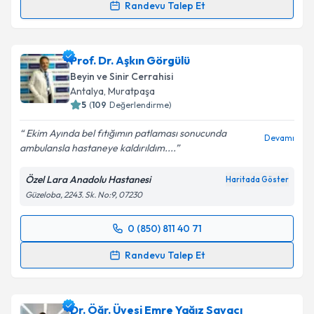
Randevu Talep Et
Dr. Barış Peker
için randevu takvimi talebi oluşturun.
Size bu uzmandan randevu almanız için bir takvim
Prof. Dr. Aşkın Görgülü
hazırlandığında e-posta ile bilgilendireceğiz.
Beyin ve Sinir Cerrahisi
E-posta Adresiniz
Antalya
,
Muratpaşa
5
(
109
Değerlendirme)
Ekim Ayında bel fıtığımın patlaması sonucunda
Devamı
ambulansla hastaneye kaldırıldım....
Kişisel verilerimin işlenmesine ilişkin
Aydınlatma
Metni
'ni okudum ve kişisel verilerimin belirtilen
Özel Lara Anadolu Hastanesi
Haritada Göster
kapsamda işlenmesini kabul ediyorum.
Güzeloba, 2243. Sk. No:9, 07230
Takvim Talebini Gönder
0 (850) 811 40 71
Randevu Takvimi Talebi
Randevu Talep Et
Prof. Dr. Aşkın Görgülü
için randevu takvimi talebi
oluşturun. Size bu uzmandan randevu almanız için bir
Dr. Öğr. Üyesi Emre Yağız Sayacı
takvim hazırlandığında e-posta ile bilgilendireceğiz.