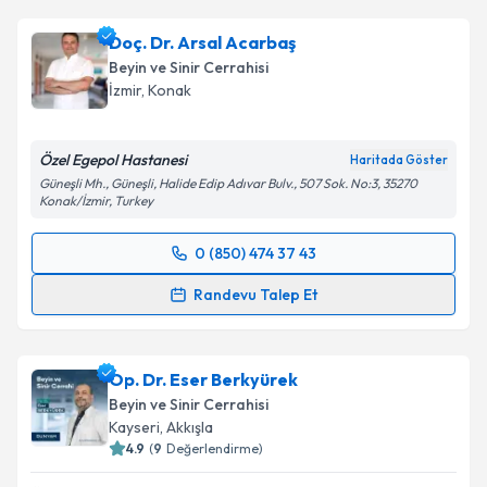
Doç. Dr. Arsal Acarbaş
Beyin ve Sinir Cerrahisi
İzmir
,
Konak
Özel Egepol Hastanesi
Haritada Göster
Güneşli Mh., Güneşli, Halide Edip Adıvar Bulv., 507 Sok. No:3, 35270
Konak/İzmir, Turkey
0 (850) 474 37 43
Randevu Takvimi Talebi
Randevu Talep Et
Doç. Dr. Arsal Acarbaş
için randevu takvimi talebi
oluşturun. Size bu uzmandan randevu almanız için bir
Op. Dr. Eser Berkyürek
takvim hazırlandığında e-posta ile bilgilendireceğiz.
Beyin ve Sinir Cerrahisi
E-posta Adresiniz
Kayseri
,
Akkışla
4.9
(
9
Değerlendirme)