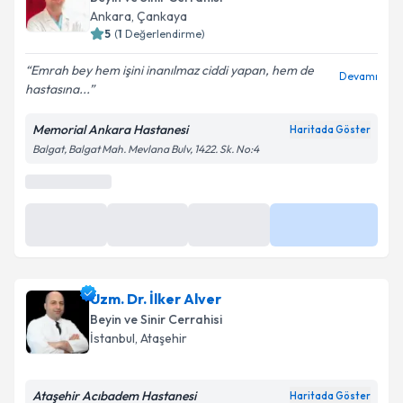
Ankara
,
Çankaya
5
(
1
Değerlendirme)
Emrah bey hem işini inanılmaz ciddi yapan, hem de
Devamı
hastasına...
Memorial Ankara Hastanesi
Haritada Göster
Balgat, Balgat Mah. Mevlana Bulv, 1422. Sk. No:4
Uzm. Dr. İlker Alver
Beyin ve Sinir Cerrahisi
İstanbul
,
Ataşehir
Ataşehir Acıbadem Hastanesi
Haritada Göster