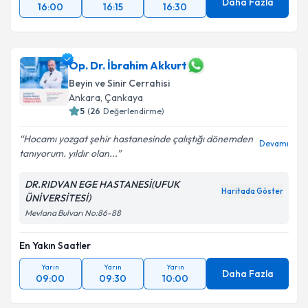
Daha Fazla
16:00
16:15
16:30
Op. Dr. İbrahim Akkurt
Beyin ve Sinir Cerrahisi
Ankara
,
Çankaya
5
(
26
Değerlendirme)
Hocamı yozgat şehir hastanesinde çalıştığı dönemden
Devamı
tanıyorum. yıldır olan...
DR.RIDVAN EGE HASTANESİ(UFUK
Haritada Göster
ÜNİVERSİTESİ)
Mevlana Bulvarı No:86-88
En Yakın Saatler
Yarın
Yarın
Yarın
Daha Fazla
09:00
09:30
10:00