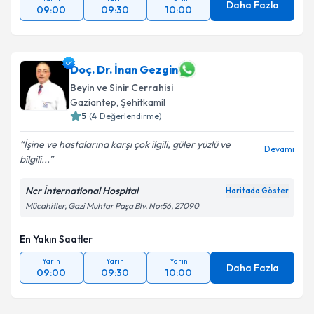
Daha Fazla
09:00
09:30
10:00
Doç. Dr. İnan Gezgin
Beyin ve Sinir Cerrahisi
Gaziantep
,
Şehitkamil
5
(
4
Değerlendirme)
İşine ve hastalarına karşı çok ilgili, güler yüzlü ve
Devamı
bilgili...
Ncr İnternational Hospital
Haritada Göster
Mücahitler, Gazi Muhtar Paşa Blv. No:56, 27090
En Yakın Saatler
Yarın
Yarın
Yarın
Daha Fazla
09:00
09:30
10:00