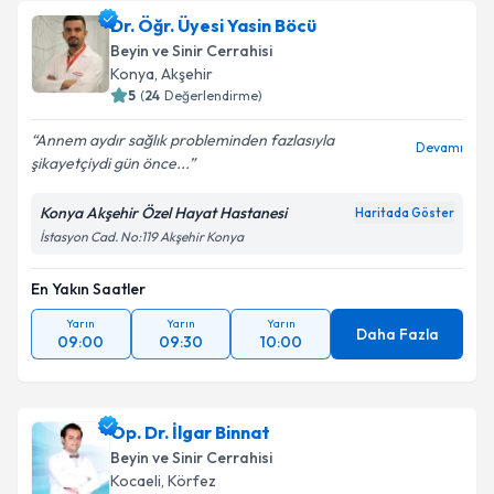
Dr. Öğr. Üyesi Yasin Böcü
Beyin ve Sinir Cerrahisi
Konya
,
Akşehir
5
(
24
Değerlendirme)
Annem aydır sağlık probleminden fazlasıyla
Devamı
şikayetçiydi gün önce...
Konya Akşehir Özel Hayat Hastanesi
Haritada Göster
İstasyon Cad. No:119 Akşehir Konya
En Yakın Saatler
Yarın
Yarın
Yarın
Daha Fazla
09:00
09:30
10:00
Op. Dr. İlgar Binnat
Beyin ve Sinir Cerrahisi
Kocaeli
,
Körfez