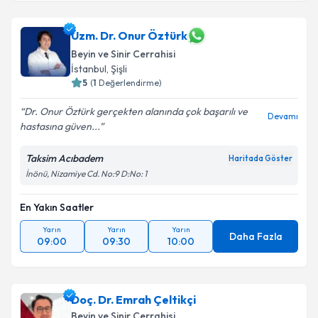
Uzm. Dr. Onur Öztürk
Beyin ve Sinir Cerrahisi
İstanbul
,
Şişli
5
(
1
Değerlendirme)
Dr. Onur Öztürk gerçekten alanında çok başarılı ve
Devamı
hastasına güven...
Taksim Acıbadem
Haritada Göster
İnönü, Nizamiye Cd. No:9 D:No: 1
En Yakın Saatler
Yarın
Yarın
Yarın
Daha Fazla
09:00
09:30
10:00
Doç. Dr. Emrah Çeltikçi
Beyin ve Sinir Cerrahisi