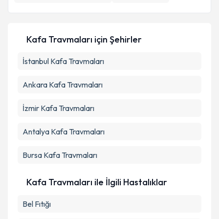
Kişisel verilerimin işlenmesine ilişkin
Aydınlatma
Metni
'ni okudum ve kişisel verilerimin belirtilen
Kafa Travmaları
için Şehirler
kapsamda işlenmesini kabul ediyorum.
İstanbul
Kafa Travmaları
Takvim Talebini Gönder
Ankara
Kafa Travmaları
İzmir
Kafa Travmaları
Antalya
Kafa Travmaları
Bursa
Kafa Travmaları
Kafa Travmaları ile İlgili Hastalıklar
Bel Fıtığı