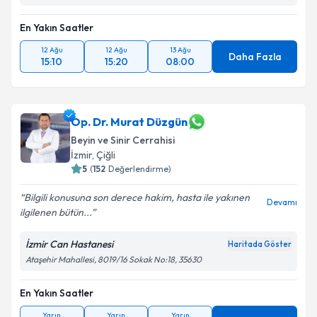
En Yakın Saatler
12 Ağu
12 Ağu
13 Ağu
Daha Fazla
15:10
15:20
08:00
Op. Dr. Murat Düzgün
Beyin ve Sinir Cerrahisi
İzmir
,
Çiğli
5
(
152
Değerlendirme)
Bilgili konusuna son derece hakim, hasta ile yakınen
Devamı
ilgilenen bütün...
İzmir Can Hastanesi
Haritada Göster
Ataşehir Mahallesi, 8019/16 Sokak No:18, 35630
En Yakın Saatler
Yarın
Yarın
Yarın