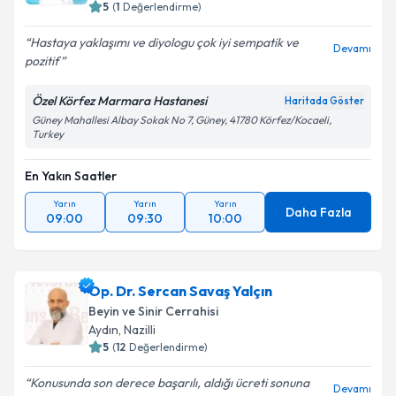
5
(
1
Değerlendirme)
Hastaya yaklaşımı ve diyologu çok iyi sempatik ve
Devamı
pozitif
Özel Körfez Marmara Hastanesi
Haritada Göster
Güney Mahallesi Albay Sokak No 7, Güney, 41780 Körfez/Kocaeli,
Turkey
En Yakın Saatler
Yarın
Yarın
Yarın
Daha Fazla
09:00
09:30
10:00
Op. Dr. Sercan Savaş Yalçın
Beyin ve Sinir Cerrahisi
Aydın
,
Nazilli
5
(
12
Değerlendirme)
Konusunda son derece başarılı, aldığı ücreti sonuna
Devamı