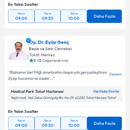
En Yakın Saatler
Yarın
Yarın
Yarın
Daha Fazla
09:00
09:30
10:00
Op. Dr. Eyüp Genç
Beyin ve Sinir Cerrahisi
Tokat
,
Merkez
5
(
12
Değerlendirme)
Babamın bel fıtığı ameliyatını başarıyla gerçekleştiren
Devamı
Eyüp hocama ne kadar...
Medical Park Tokat Hastanesi
Haritada Göster
Yeşilırmak, Vali Zekai Gümüşdiş Blv. No:29, 60230 Tokat Merkez/Tokat
En Yakın Saatler
Yarın
Yarın
Yarın
Daha Fazla
09:00
09:30
10:00