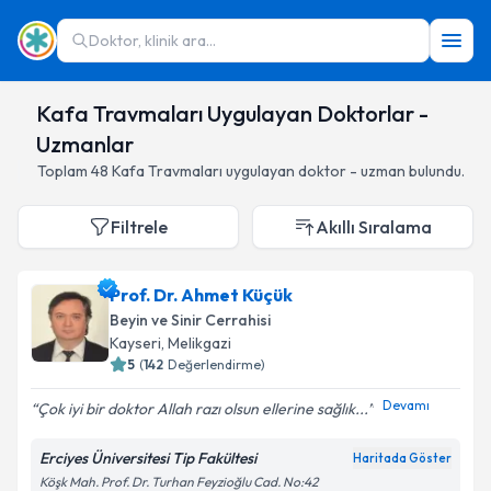
Doktor, klinik ara...
Kafa Travmaları Uygulayan Doktorlar -
Uzmanlar
Toplam
48
Kafa Travmaları
uygulayan doktor - uzman bulundu.
Filtrele
Akıllı Sıralama
Prof. Dr. Ahmet Küçük
Beyin ve Sinir Cerrahisi
Kayseri
,
Melikgazi
5
(
142
Değerlendirme)
Devamı
Çok iyi bir doktor Allah razı olsun ellerine sağlık...
Erciyes Üniversitesi Tip Fakültesi
Haritada Göster
Köşk Mah. Prof. Dr. Turhan Feyzioğlu Cad. No:42