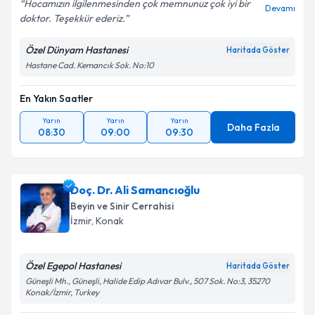
Hocamızın ilgilenmesinden çok memnunuz çok iyi bir
Devamı
doktor. Teşekkür ederiz.
Kişisel verilerimin işlenmesine ilişkin
Aydınlatma
Metni
'ni okudum ve kişisel verilerimin belirtilen
Özel Dünyam Hastanesi
Haritada Göster
kapsamda işlenmesini kabul ediyorum.
Hastane Cad. Kemancık Sok. No:10
En Yakın Saatler
Takvim Talebini Gönder
Yarın
Yarın
Yarın
Daha Fazla
08:30
09:00
09:30
Doç. Dr. Ali Samancıoğlu
Beyin ve Sinir Cerrahisi
İzmir
,
Konak
Özel Egepol Hastanesi
Haritada Göster
Güneşli Mh., Güneşli, Halide Edip Adıvar Bulv., 507 Sok. No:3, 35270
Konak/İzmir, Turkey