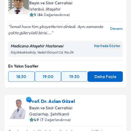
Beyin ve Sinir Cerrahisi
İstanbul
,
Ataşehir
5
(
84
Değerlendirme)
İsmail hoca tüm şikayetlerimi dinledi. Aynı zamanda
Devamı
çokta güleryüzlü birisi....
Medicana Ataşehir Hastanesi
Haritada Göster
Küçükbakkalköy, Vedat Günyol Cd. No:24
En Yakın Saatler
18:30
19:00
19:30
Daha Fazla
Prof. Dr. Aslan Güzel
Beyin ve Sinir Cerrahisi
Gaziantep
,
Şehitkamil
4.9
(
7
Değerlendirme)