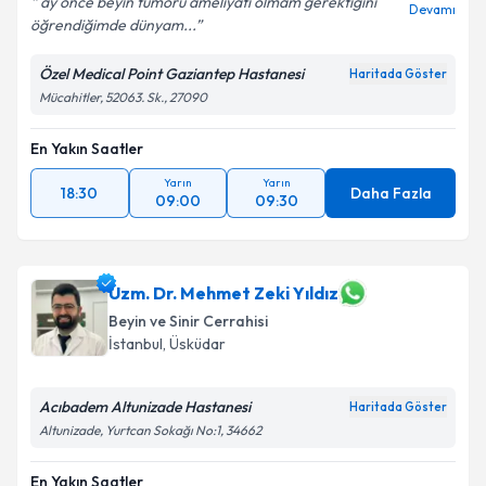
ay önce beyin tümörü ameliyatı olmam gerektiğini
Devamı
öğrendiğimde dünyam...
Özel Medical Point Gaziantep Hastanesi
Haritada Göster
Mücahitler, 52063. Sk., 27090
En Yakın Saatler
Yarın
Yarın
18:30
Daha Fazla
09:00
09:30
Uzm. Dr. Mehmet Zeki Yıldız
Beyin ve Sinir Cerrahisi
İstanbul
,
Üsküdar
Acıbadem Altunizade Hastanesi
Haritada Göster
Altunizade, Yurtcan Sokağı No:1, 34662
En Yakın Saatler