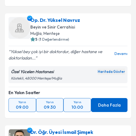
Op. Dr. Yüksel Navruz
Beyin ve Sinir Cerrahisi
Muğla
,
Menteşe
5
(
1
Değerlendirme)
Yüksel bey çok iyi bir doktordur, diğer hastane ve
Devamı
doktorladan...
Özel Yücelen Hastanesi
Haritada Göster
Köstekli, 48000 Menteşe/Muğla
En Yakın Saatler
Yarın
Yarın
Yarın
Daha Fazla
09:00
09:30
10:00
Dr. Öğr. Üyesi İsmail Şimşek