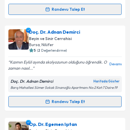
Randevu Talep Et
Randevu Takvimi Talebi
Takvim Talebini Gönder
Prof. Dr. Enis Kuruoğlu
için randevu takvimi talebi
Doç. Dr. Adnan Demirci
oluşturun. Size bu uzmandan randevu almanız için bir
Beyin ve Sinir Cerrahisi
takvim hazırlandığında e-posta ile bilgilendireceğiz.
Bursa
,
Nilüfer
5
(
2
Değerlendirme)
E-posta Adresiniz
Kızımın Eylül ayında skolyozunun olduğunu öğrendik. O
Devamı
zaman nasıl...
Doç. Dr. Adnan Demirci
Haritada Göster
Kişisel verilerimin işlenmesine ilişkin
Aydınlatma
Barış Mahallesi Sümer Sokak Sinanoğlu Apartmanı No:2 Kat:7 Daire:19
Metni
'ni okudum ve kişisel verilerimin belirtilen
kapsamda işlenmesini kabul ediyorum.
Randevu Talep Et
Randevu Takvimi Talebi
Takvim Talebini Gönder
Doç. Dr. Adnan Demirci
için randevu takvimi talebi
Op. Dr. Egemen Işıtan
oluşturun. Size bu uzmandan randevu almanız için bir