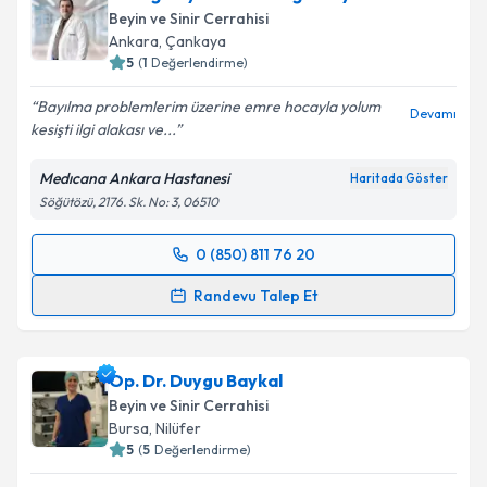
Beyin ve Sinir Cerrahisi
E-posta Adresiniz
Ankara
,
Çankaya
5
(
1
Değerlendirme)
Bayılma problemlerim üzerine emre hocayla yolum
Devamı
kesişti ilgi alakası ve...
Kişisel verilerimin işlenmesine ilişkin
Aydınlatma
Metni
'ni okudum ve kişisel verilerimin belirtilen
Medıcana Ankara Hastanesi
Haritada Göster
kapsamda işlenmesini kabul ediyorum.
Söğütözü, 2176. Sk. No: 3, 06510
Takvim Talebini Gönder
0 (850) 811 76 20
Randevu Takvimi Talebi
Randevu Talep Et
Dr. Öğr. Üyesi Emre Yağız Sayacı
için randevu
takvimi talebi oluşturun. Size bu uzmandan randevu
Op. Dr. Duygu Baykal
almanız için bir takvim hazırlandığında e-posta ile
bilgilendireceğiz.
Beyin ve Sinir Cerrahisi
Bursa
,
Nilüfer
E-posta Adresiniz
5
(
5
Değerlendirme)