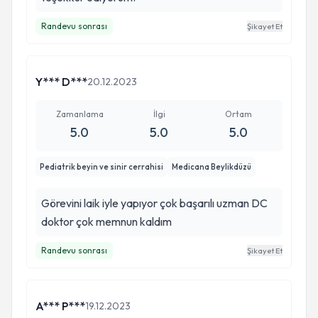
Randevu sonrası
Şikayet Et
Y*** D***
20.12.2023
Zamanlama
İlgi
Ortam
5.0
5.0
5.0
Pediatrik beyin ve sinir cerrahisi
Medicana Beylikdüzü
Görevini laik iyle yapıyor çok başarılı uzman DC
doktor çok memnun kaldım
Randevu sonrası
Şikayet Et
A*** P***
19.12.2023