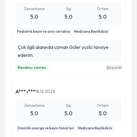
Zamanlama
İlgi
Ortam
5.0
5.0
5.0
Pediatrik beyin ve sinir cerrahisi
Medicana Beylikdüzü
Çok ilgili alanında uzman Güler yüzlü tavsiye
ederim.
Randevu sonrası
Şikayet Et
A*** ı***
18.12.2023
Zamanlama
İlgi
Ortam
5.0
5.0
5.0
Omurilik omurga ve beyin tümörleri
Medicana Beylikdüzü