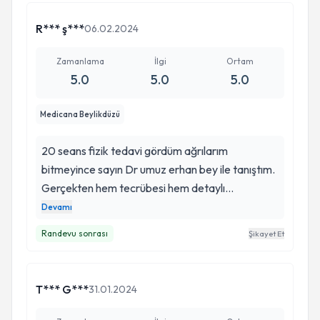
R*** ş***
06.02.2024
Zamanlama
İlgi
Ortam
5.0
5.0
5.0
Medicana Beylikdüzü
20 seans fizik tedavi gördüm ağrılarım
bitmeyince sayın Dr umuz erhan bey ile tanıştım.
Gerçekten hem tecrübesi hem detaylı
açıklamaları sayesinde oluşan boynumdaki fıtığın
Devamı
hemen ameliyatı konusunda bilgiler verince hiç
Randevu sonrası
Şikayet Et
düşünmeden acaba demeden bende ameliyat
oldum. Çünki onun yanında insan kendisini
güvende hissediyor. Sizi iyiki tanımışım sayın
T*** G***
31.01.2024
hocam....