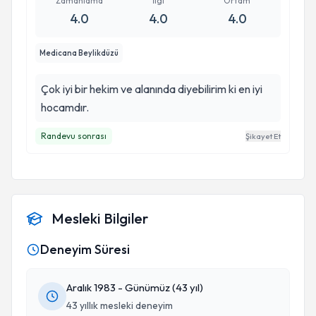
Zamanlama
İlgi
Ortam
4.0
4.0
4.0
Medicana Beylikdüzü
Çok iyi bir hekim ve alanında diyebilirim ki en iyi
hocamdır.
Randevu sonrası
Şikayet Et
Mesleki Bilgiler
Deneyim Süresi
Aralık 1983 - Günümüz (43 yıl)
43 yıllık mesleki deneyim