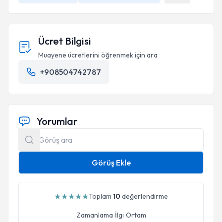
Ücret Bilgisi
Muayene ücretlerini öğrenmek için ara
+908504742787
Yorumlar
Görüş Ekle
★
★
★
★
★
Toplam
10
değerlendirme
Zamanlama
İlgi
Ortam