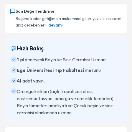
Son Değerlendirme
Bugüne kadar gittiğim en mükemmel güler yüzlü sizin sorm
anız gerekenleri...
devamı
Hızlı Bakış
1
yıl deneyimli Beyin ve Sinir Cerrahisi Uzmanı
Ege Üniversitesi Tıp Fakültesi
mezunu
41
adet yayın.
Omurga kırıkları (açık, kapalı cerrahisi,
enstrümantasyon, omurga ve omurilik tümörleri),
Beyin tümörleri ameliyatı ve Çocuk beyin ve sinir
cerrahisi alanlarında uzman