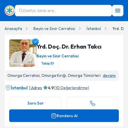
Doktor, klinik ara...
Anasayfa
Beyin ve Sinir Cerrahisi
İstanbul
Yrd. Doç
Yrd. Doç. Dr. Erhan Takcı
Beyin ve Sinir Cerrahisi
Takip Et
Yrd. Doç. Dr. Erhan Takcı Profil Fotoğrafı
Omurga Cerrahisi, Omurga Kırığı, Omurga Tümörleri
devamı
İstanbul
4.9
1 Adres
(
10
Değerlendirme)
Soru Sor
Randevu Al