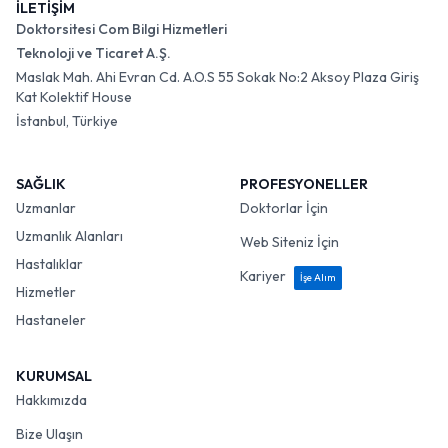
İLETİŞİM
Doktorsitesi Com Bilgi Hizmetleri
Teknoloji ve Ticaret A.Ş.
Maslak Mah. Ahi Evran Cd. A.O.S 55 Sokak No:2 Aksoy Plaza Giriş
Kat Kolektif House
İstanbul, Türkiye
SAĞLIK
PROFESYONELLER
Uzmanlar
Doktorlar İçin
Uzmanlık Alanları
Web Siteniz İçin
Hastalıklar
Kariyer
İşe Alım
Hizmetler
Hastaneler
KURUMSAL
Hakkımızda
Bize Ulaşın