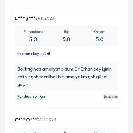
E*** Ş***
24.11.2023
Zamanlama
İlgi
Ortam
5.0
5.0
5.0
Medicana Beylikdüzü
Bel fıtığında ameliyat oldum Dr.Erhan bey işinin
ehli ve çok tecrübeli biri amalyatım çok güzel
geçti.
Randevu sonrası
Şikayet Et
C*** O***
24.11.2023