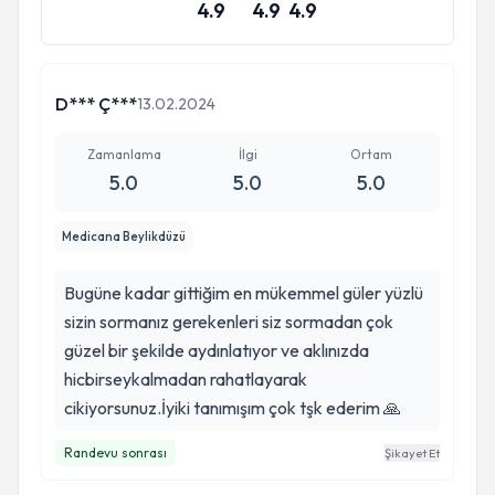
4.9
4.9
4.9
D*** Ç***
13.02.2024
Zamanlama
İlgi
Ortam
5.0
5.0
5.0
Medicana Beylikdüzü
Bugüne kadar gittiğim en mükemmel güler yüzlü
sizin sormanız gerekenleri siz sormadan çok
güzel bir şekilde aydınlatıyor ve aklınızda
hicbirseykalmadan rahatlayarak
cikiyorsunuz.İyiki tanımışım çok tşk ederim 🙏
Randevu sonrası
Şikayet Et