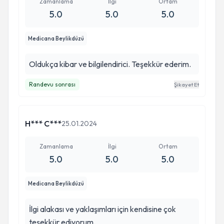
Zamanlama
İlgi
Ortam
5.0
5.0
5.0
Medicana Beylikdüzü
Oldukça kibar ve bilgilendirici. Teşekkür ederim.
Randevu sonrası
Şikayet Et
H*** C***
25.01.2024
Zamanlama
İlgi
Ortam
5.0
5.0
5.0
Medicana Beylikdüzü
İlgi alakası ve yaklaşımları için kendisine çok
teşekkür ediyorum.