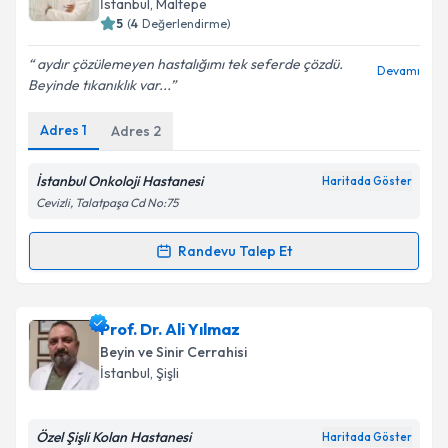
İstanbul
,
Maltepe
5
(
4
Değerlendirme)
E-posta Adresiniz
aydır çözülemeyen hastalığımı tek seferde çözdü.
Devamı
Beyinde tıkanıklık var...
Adres
1
Adres
2
Kişisel verilerimin işlenmesine ilişkin
Aydınlatma
Metni
'ni okudum ve kişisel verilerimin belirtilen
kapsamda işlenmesini kabul ediyorum.
İstanbul Onkoloji Hastanesi
Haritada Göster
Cevizli, Talatpaşa Cd No:75
Takvim Talebini Gönder
Randevu Talep Et
Randevu Takvimi Talebi
Prof. Dr. Zafer Orkun Toktaş
için randevu takvimi
Prof. Dr. Ali Yılmaz
talebi oluşturun. Size bu uzmandan randevu almanız
Beyin ve Sinir Cerrahisi
için bir takvim hazırlandığında e-posta ile
İstanbul
,
Şişli
bilgilendireceğiz.
E-posta Adresiniz
Özel Şişli Kolan Hastanesi
Haritada Göster