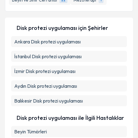
Beyin ve Sinir Cerrahisi
Mezoterapi
E-posta Adresiniz
Disk protezi uygulaması
için Şehirler
Ankara
Kişisel verilerimin işlenmesine ilişkin
Disk protezi uygulaması
Aydınlatma
Metni
'ni okudum ve kişisel verilerimin belirtilen
kapsamda işlenmesini kabul ediyorum.
İstanbul
Disk protezi uygulaması
İzmir
Disk protezi uygulaması
Takvim Talebini Gönder
Aydın
Disk protezi uygulaması
Balıkesir
Disk protezi uygulaması
Disk protezi uygulaması ile İlgili Hastalıklar
Beyin Tümörleri