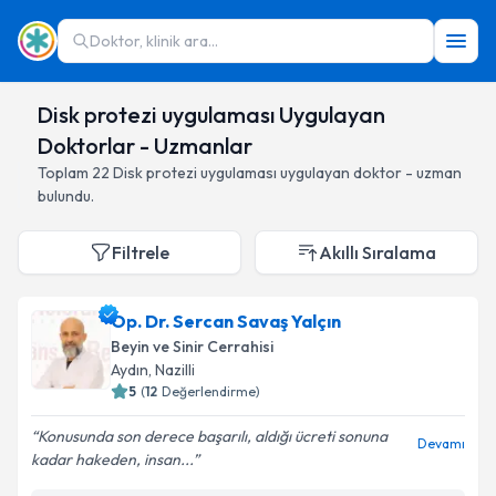
Doktor, klinik ara...
Disk protezi uygulaması Uygulayan
Doktorlar - Uzmanlar
Toplam
22
Disk protezi uygulaması
uygulayan doktor - uzman
bulundu.
Filtrele
Akıllı Sıralama
Op. Dr. Sercan Savaş Yalçın
Beyin ve Sinir Cerrahisi
Aydın
,
Nazilli
5
(
12
Değerlendirme)
Konusunda son derece başarılı, aldığı ücreti sonuna
Devamı
kadar hakeden, insan...