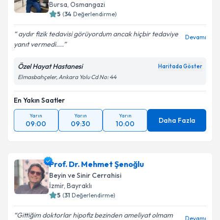
Bursa
,
Osmangazi
5
(
34
Değerlendirme)
aydır fizik tedavisi görüyordum ancak hiçbir tedaviye
Devamı
yanıt vermedi....
Özel Hayat Hastanesi
Haritada Göster
Elmasbahçeler, Ankara Yolu Cd No: 44
En Yakın Saatler
Yarın
Yarın
Yarın
Daha Fazla
09:00
09:30
10:00
Prof. Dr. Mehmet Şenoğlu
Beyin ve Sinir Cerrahisi
İzmir
,
Bayraklı
5
(
31
Değerlendirme)
Gittiğim doktorlar hipofiz bezinden ameliyat olmam
Devamı