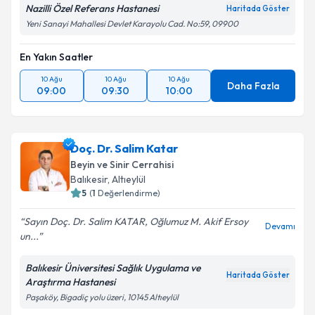
Nazilli Özel Referans Hastanesi
Haritada Göster
Yeni Sanayi Mahallesi Devlet Karayolu Cad. No:59, 09900
En Yakın Saatler
10 Ağu
10 Ağu
10 Ağu
Daha Fazla
09:00
09:30
10:00
Doç. Dr. Salim Katar
Beyin ve Sinir Cerrahisi
Balıkesir
,
Altıeylül
5
(
1
Değerlendirme)
Sayın Doç. Dr. Salim KATAR, Oğlumuz M. Akif Ersoy
Devamı
un...
Balıkesir Üniversitesi Sağlık Uygulama ve
Haritada Göster
Araştırma Hastanesi
Paşaköy, Bigadiç yolu üzeri, 10145 Altıeylül