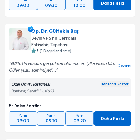
Yarın
Yarın
Yarın
Daha Fazla
09:00
09:30
10:00
Op. Dr. Gültekin Baş
Beyin ve Sinir Cerrahisi
Eskişehir
,
Tepebaşı
5
(
1
Değerlendirme)
Gültekin Hocam gerçekten alanının en iyilerinden biri.
Devamı
Güler yüzü, samimiyeti...
Özel Ümit Hastanesi
Haritada Göster
Batıkent, Gerekli Sk. No:13
En Yakın Saatler
Yarın
Yarın
Yarın
Daha Fazla
09:00
09:10
09:20