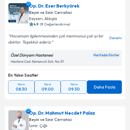
Op. Dr. Eser Berkyürek
Beyin ve Sinir Cerrahisi
Kayseri
,
Akkışla
4.9
(
9
Değerlendirme)
Hocamızın ilgilenmesinden çok memnunuz çok iyi bir
Devamı
doktor. Teşekkür ederiz.
Özel Dünyam Hastanesi
Haritada Göster
Hastane Cad. Kemancık Sok. No:10
En Yakın Saatler
Yarın
Yarın
Yarın
Daha Fazla
08:30
09:00
09:30
Op. Dr. Mahmut Necdet Palaz
Beyin ve Sinir Cerrahisi
İzmir
,
Çiğli