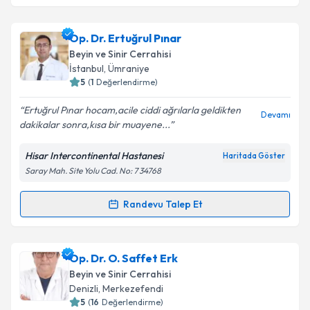
kapsamda işlenmesini kabul ediyorum.
Prof. Dr. Süleyman Rüştü Çaylı
için randevu takvimi
Op. Dr. Ertuğrul Pınar
talebi oluşturun. Size bu uzmandan randevu almanız
Takvim Talebini Gönder
Beyin ve Sinir Cerrahisi
için bir takvim hazırlandığında e-posta ile
İstanbul
,
Ümraniye
bilgilendireceğiz.
5
(
1
Değerlendirme)
E-posta Adresiniz
Ertuğrul Pınar hocam,acile ciddi ağrılarla geldikten
Devamı
dakikalar sonra,kısa bir muayene...
Hisar Intercontinental Hastanesi
Haritada Göster
Saray Mah. Site Yolu Cad. No: 7 34768
Kişisel verilerimin işlenmesine ilişkin
Aydınlatma
Metni
'ni okudum ve kişisel verilerimin belirtilen
kapsamda işlenmesini kabul ediyorum.
Randevu Talep Et
Randevu Takvimi Talebi
Takvim Talebini Gönder
Op. Dr. Ertuğrul Pınar
için randevu takvimi talebi
Op. Dr. O. Saffet Erk
oluşturun. Size bu uzmandan randevu almanız için bir
Beyin ve Sinir Cerrahisi
takvim hazırlandığında e-posta ile bilgilendireceğiz.
Denizli
,
Merkezefendi
5
(
16
Değerlendirme)