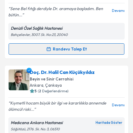
E-posta Adresiniz
Sene Bel fıtığı derdiyle Dr. aramaya başladım. Ben
Devamı
bütün...
Denizli Özel Sağlık Hastanesi
Kişisel verilerimin işlenmesine ilişkin
Aydınlatma
Bahçelievler, 3007. Sk. No:23, 20040
Metni
'ni okudum ve kişisel verilerimin belirtilen
kapsamda işlenmesini kabul ediyorum.
Randevu Talep Et
Randevu Takvimi Talebi
Takvim Talebini Gönder
Op. Dr. O. Saffet Erk
için randevu takvimi talebi
Doç. Dr. Halil Can Küçükyıldız
oluşturun. Size bu uzmandan randevu almanız için bir
Beyin ve Sinir Cerrahisi
takvim hazırlandığında e-posta ile bilgilendireceğiz.
Ankara
,
Çankaya
5
(
2
Değerlendirme)
E-posta Adresiniz
Kıymetli hocam büyük bir ilgi ve kararlılıkla annemde
Devamı
ölümcül riski...
Medıcana Ankara Hastanesi
Haritada Göster
Kişisel verilerimin işlenmesine ilişkin
Aydınlatma
Söğütözü, 2176. Sk. No: 3, 06510
Metni
'ni okudum ve kişisel verilerimin belirtilen