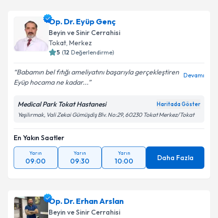
Op. Dr. Eyüp Genç
Beyin ve Sinir Cerrahisi
Tokat
,
Merkez
5
(
12
Değerlendirme)
Babamın bel fıtığı ameliyatını başarıyla gerçekleştiren
Devamı
Eyüp hocama ne kadar...
Medical Park Tokat Hastanesi
Haritada Göster
Yeşilırmak, Vali Zekai Gümüşdiş Blv. No:29, 60230 Tokat Merkez/Tokat
En Yakın Saatler
Yarın
Yarın
Yarın
Daha Fazla
09:00
09:30
10:00
Op. Dr. Erhan Arslan
Beyin ve Sinir Cerrahisi