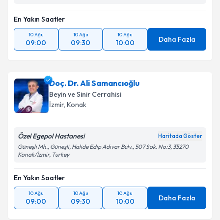
En Yakın Saatler
10 Ağu
10 Ağu
10 Ağu
Daha Fazla
09:00
09:30
10:00
Doç. Dr. Ali Samancıoğlu
Beyin ve Sinir Cerrahisi
İzmir
,
Konak
Özel Egepol Hastanesi
Haritada Göster
Güneşli Mh., Güneşli, Halide Edip Adıvar Bulv., 507 Sok. No:3, 35270
Konak/İzmir, Turkey
En Yakın Saatler
10 Ağu
10 Ağu
10 Ağu
Daha Fazla
09:00
09:30
10:00