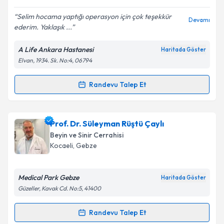
E-posta Adresiniz
Selim hocama yaptığı operasyon için çok teşekkür
Devamı
ederim. Yaklaşık ...
A Life Ankara Hastanesi
Haritada Göster
Kişisel verilerimin işlenmesine ilişkin
Aydınlatma
Elvan, 1934. Sk. No:4, 06794
Metni
'ni okudum ve kişisel verilerimin belirtilen
kapsamda işlenmesini kabul ediyorum.
Randevu Talep Et
Randevu Takvimi Talebi
Takvim Talebini Gönder
Prof. Dr. Selim Kayacı
için randevu takvimi talebi
Prof. Dr. Süleyman Rüştü Çaylı
oluşturun. Size bu uzmandan randevu almanız için bir
Beyin ve Sinir Cerrahisi
takvim hazırlandığında e-posta ile bilgilendireceğiz.
Kocaeli
,
Gebze
E-posta Adresiniz
Medical Park Gebze
Haritada Göster
Güzeller, Kavak Cd. No:5, 41400
Kişisel verilerimin işlenmesine ilişkin
Aydınlatma
Randevu Talep Et
Randevu Takvimi Talebi
Metni
'ni okudum ve kişisel verilerimin belirtilen