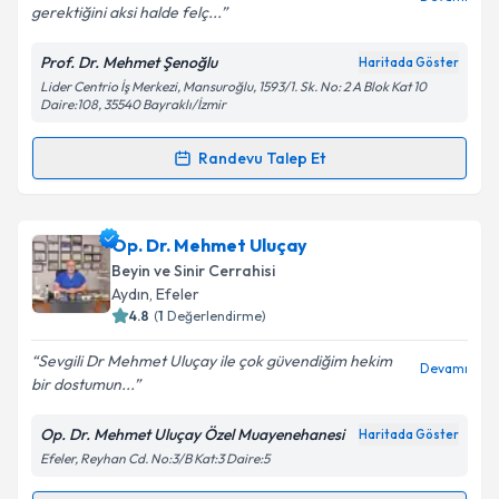
gerektiğini aksi halde felç...
Prof. Dr. Mehmet Şenoğlu
Haritada Göster
Lider Centrio İş Merkezi, Mansuroğlu, 1593/1. Sk. No: 2 A Blok Kat 10
Daire:108, 35540 Bayraklı/İzmir
Randevu Talep Et
Randevu Takvimi Talebi
Prof. Dr. Mehmet Şenoğlu
için randevu takvimi
Op. Dr. Mehmet Uluçay
talebi oluşturun. Size bu uzmandan randevu almanız
Beyin ve Sinir Cerrahisi
için bir takvim hazırlandığında e-posta ile
Aydın
,
Efeler
bilgilendireceğiz.
4.8
(
1
Değerlendirme)
E-posta Adresiniz
Sevgili Dr Mehmet Uluçay ile çok güvendiğim hekim
Devamı
bir dostumun...
Op. Dr. Mehmet Uluçay Özel Muayenehanesi
Haritada Göster
Efeler, Reyhan Cd. No:3/B Kat:3 Daire:5
Kişisel verilerimin işlenmesine ilişkin
Aydınlatma
Metni
'ni okudum ve kişisel verilerimin belirtilen