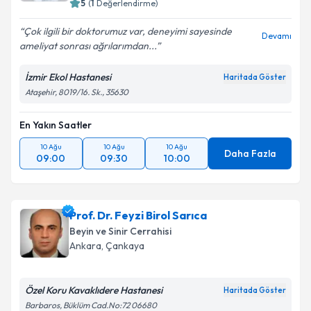
5
(
1
Değerlendirme)
Çok ilgili bir doktorumuz var, deneyimi sayesinde
Devamı
ameliyat sonrası ağrılarımdan...
İzmir Ekol Hastanesi
Haritada Göster
Ataşehir, 8019/16. Sk., 35630
En Yakın Saatler
10 Ağu
10 Ağu
10 Ağu
Daha Fazla
09:00
09:30
10:00
Prof. Dr. Feyzi Birol Sarıca
Beyin ve Sinir Cerrahisi
Ankara
,
Çankaya
Özel Koru Kavaklıdere Hastanesi
Haritada Göster
Barbaros, Büklüm Cad.No:72 06680