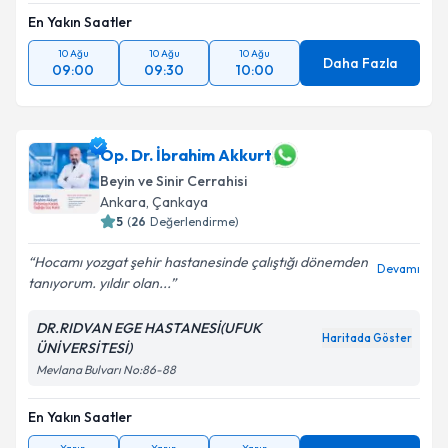
En Yakın Saatler
10 Ağu
10 Ağu
10 Ağu
Daha Fazla
09:00
09:30
10:00
Op. Dr. İbrahim Akkurt
Beyin ve Sinir Cerrahisi
Ankara
,
Çankaya
5
(
26
Değerlendirme)
Hocamı yozgat şehir hastanesinde çalıştığı dönemden
Devamı
tanıyorum. yıldır olan...
DR.RIDVAN EGE HASTANESİ(UFUK
Haritada Göster
ÜNİVERSİTESİ)
Mevlana Bulvarı No:86-88
En Yakın Saatler