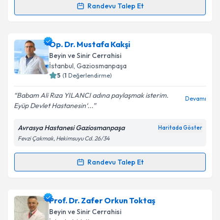
kapsamda işlenmesini kabul ediyorum.
Randevu Talep Et
Randevu Takvimi Talebi
Takvim Talebini Gönder
Op. Dr. Mehmet Uluçay
için randevu takvimi talebi
Op. Dr. Mustafa Kakşi
oluşturun. Size bu uzmandan randevu almanız için bir
Beyin ve Sinir Cerrahisi
takvim hazırlandığında e-posta ile bilgilendireceğiz.
İstanbul
,
Gaziosmanpaşa
5
(
1
Değerlendirme)
E-posta Adresiniz
Babam Ali Rıza YILANCI adına paylaşmak isterim.
Devamı
Eyüp Devlet Hastanesin‘...
Avrasya Hastanesi Gaziosmanpaşa
Haritada Göster
Kişisel verilerimin işlenmesine ilişkin
Aydınlatma
Fevzi Çakmak, Hekimsuyu Cd. 26/34
Metni
'ni okudum ve kişisel verilerimin belirtilen
kapsamda işlenmesini kabul ediyorum.
Randevu Talep Et
Randevu Takvimi Talebi
Takvim Talebini Gönder
Op. Dr. Mustafa Kakşi
için randevu takvimi talebi
Prof. Dr. Zafer Orkun Toktaş
oluşturun. Size bu uzmandan randevu almanız için bir
Beyin ve Sinir Cerrahisi
takvim hazırlandığında e-posta ile bilgilendireceğiz.