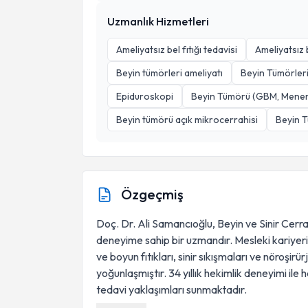
Uzmanlık Hizmetleri
Ameliyatsız bel fıtığı tedavisi
Ameliyatsız 
Beyin tümörleri ameliyatı
Beyin Tümörler
Epiduroskopi
Beyin Tümörü (GBM, Menen
Beyin tümörü açık mikrocerrahisi
Beyin T
Özgeçmiş
Doç. Dr. Ali Samancıoğlu, Beyin ve Sinir Cerra
deneyime sahip bir uzmandır. Mesleki kariyeri 
ve boyun fıtıkları, sinir sıkışmaları ve nöroşirür
yoğunlaşmıştır. 34 yıllık hekimlik deneyimi ile 
tedavi yaklaşımları sunmaktadır.