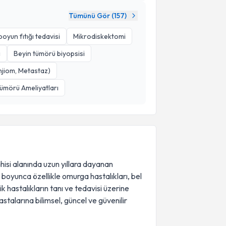
Tümünü Gör (
157
)
boyun fıtığı tedavisi
Mikrodiskektomi
i
Beyin tümörü biyopsisi
jiom, Metastaz)
ümörü Ameliyatları
hisi alanında uzun yıllara dayanan
boyunca özellikle omurga hastalıkları, bel
jik hastalıkların tanı ve tedavisi üzerine
hastalarına bilimsel, güncel ve güvenilir