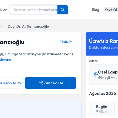
ikler
Blog
Kayıt Ol
Doç. Dr. Ali Samancıoğlu
Ücretsiz Ra
mancıoğlu
Takip Et
Doktorsitesi.com
ığı), Omurga Stabilizasyon (İnstrumentasyon)
devamı
Adres
Özel Egep
50) 433 41 95
Randevu Al
Ağustos 2026
Bugün
9 Ağust