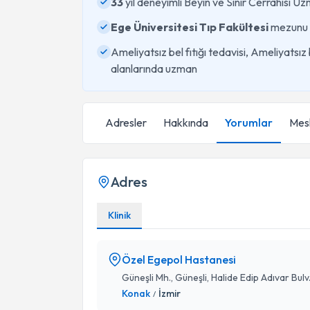
33
yıl deneyimli Beyin ve Sinir Cerrahisi U
Ege Üniversitesi Tıp Fakültesi
mezunu
Ameliyatsız bel fıtığı tedavisi, Ameliyatsız
alanlarında uzman
Adresler
Hakkında
Yorumlar
Mesl
Adres
Klinik
Özel Egepol Hastanesi
Güneşli Mh., Güneşli, Halide Edip Adıvar Bul
Konak
İzmir
/