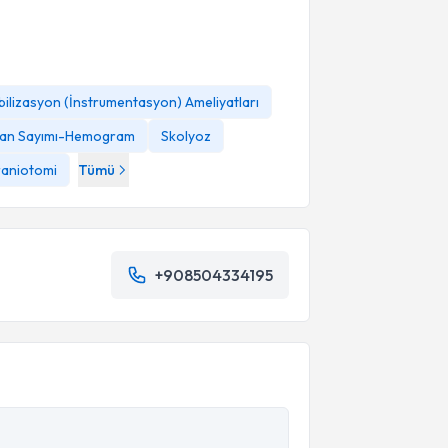
ilizasyon (İnstrumentasyon) Ameliyatları
an Sayımı-Hemogram
Skolyoz
raniotomi
Tümü
+908504334195