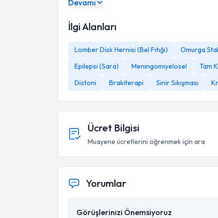
Devamı
İlgi Alanları
Lomber Disk Hernisi (Bel Fıtığı)
Omurga Stab
Epilepsi (Sara)
Meningomiyelosel
Tam K
Distoni
Brakiterapi
Sinir Sıkışması
K
Ücret Bilgisi
Muayene ücretlerini öğrenmek için ara
Yorumlar
Görüşlerinizi Önemsiyoruz