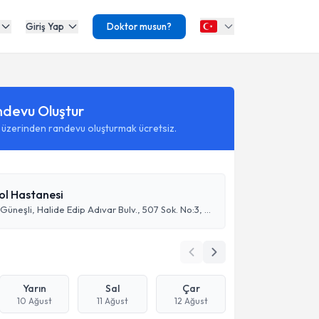
Giriş Yap
Doktor musun?
ndevu Oluştur
 üzerinden randevu oluşturmak ücretsiz.
ol Hastanesi
Güneşli Mh., Güneşli, Halide Edip Adıvar Bulv., 507 Sok. No:3, 35270 Konak/İzmir, Turkey
Yarın
Sal
Çar
10 Ağust
11 Ağust
12 Ağust