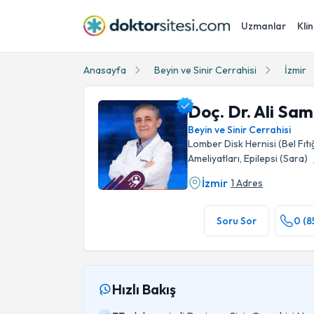
Uzmanlar
Klin
Anasayfa
Beyin ve Sinir Cerrahisi
İzmir
Doç. Dr. Ali Sa
Beyin ve Sinir Cerrahisi
Lomber Disk Hernisi (Bel Fıt
Ameliyatları, Epilepsi (Sara)
İzmir
1 Adres
Doç. Dr. Ali Samancıoğlu Profil Fotoğrafı
Soru Sor
0 (8
Hızlı Bakış