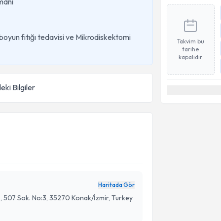
zmanı
 boyun fıtığı tedavisi ve Mikrodiskektomi
Takvim bu
tarihe
kapalıdır
eki Bilgiler
Haritada Gör
v., 507 Sok. No:3, 35270 Konak/İzmir, Turkey