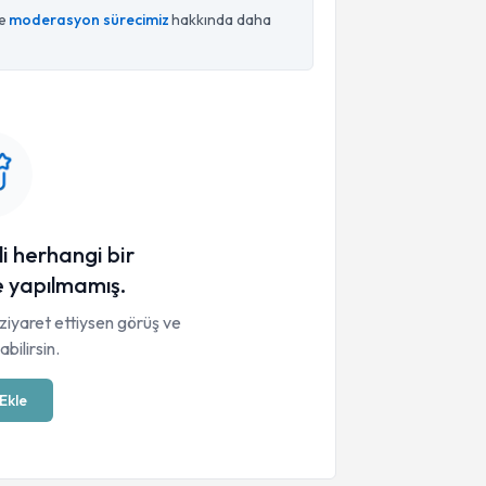
ce
moderasyon sürecimiz
hakkında daha
li herhangi bir
 yapılmamış.
ziyaret ettiysen görüş ve
bilirsin.
Ekle