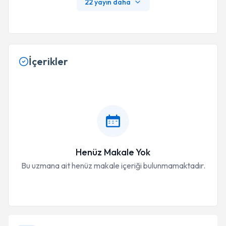
K M, Elmacı İ 7th Congress Of The European Associ
22 yayın daha
Ation For Neuro-Oncology (EANO), September 14-
17, 2006, Vienna
İçerikler
Henüz Makale Yok
Bu uzmana ait henüz makale içeriği bulunmamaktadır.