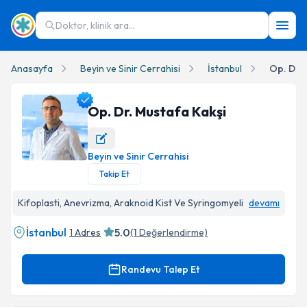
Doktor, klinik ara...
Anasayfa
Beyin ve Sinir Cerrahisi
İstanbul
Op. Dr. 
Op. Dr. Mustafa Kakşi
Beyin ve Sinir Cerrahisi
Op. Dr. Mustafa Kakşi Profil Fotoğrafı
Takip Et
Kifoplasti, Anevrizma, Araknoid Kist Ve Syringomyeli
devamı
İstanbul
5.0
1 Adres
(
1
Değerlendirme)
Randevu Talep Et