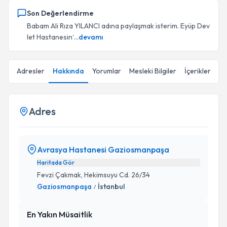
Son Değerlendirme
Babam Ali Rıza YILANCI adına paylaşmak isterim. Eyüp Dev
let Hastanesin‘...
devamı
Adresler
Hakkında
Yorumlar
Mesleki Bilgiler
İçerikler
Adres
Avrasya Hastanesi Gaziosmanpaşa
Haritada Gör
Fevzi Çakmak, Hekimsuyu Cd. 26/34
Gaziosmanpaşa
İstanbul
/
En Yakın Müsaitlik