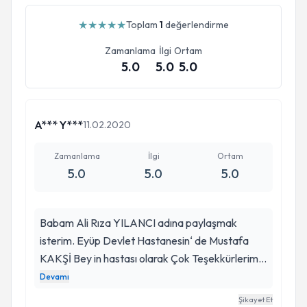
★
★
★
★
★
Toplam
1
değerlendirme
Zamanlama
İlgi
Ortam
5.0
5.0
5.0
A*** Y***
11.02.2020
Zamanlama
İlgi
Ortam
5.0
5.0
5.0
Babam Ali Rıza YILANCI adına paylaşmak
isterim. Eyüp Devlet Hastanesin‘ de Mustafa
KAKŞİ Bey in hastası olarak Çok Teşekkürlerimi
sunar iyi çalışmalar dilerim. Dr. Mustafa KAKŞİ
Devamı
'ye görevindeki eşsiz performansı,
Şikayet Et