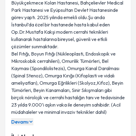
Büyükçekmece Kolan Hastanesi, Bahçelievler Medical
Park Hastanesi ve Eyüpsultan Devlet Hastanesinde
görev yaptı. 2025 yılında emekli oldu.Şu anda
İstanbul’da özel bir hastanede hasta kabul eden
Op.Dr.Mustafa Kakşi modern cerrahi teknikleri
kullanarak hastalarına bireysel, güvenli ve etkili
çözümler sunmaktadır.
Bel Fıtığı, Boyun Fıtığı (Nükleoplasti, Endoskopik ve
Mikroskobik cerrahileri), Omurilik Tümörleri, Bel
Kayması (Spondilolistezis), Omurga Kanal Daralması
(Spinal Stenoz), Omurga Kırığıı (Kifoplasti ve vidalı
ameliyatları), Omurga Eğrilikleri (Skolyoz,Kifoz), Beyin
Tümörleri, Beyin Kanamaları, Sinir Sıkışmaları gibi
birçok nörolojik ve cerrahi hastalığın tanı ve tedavisinde
23 yılda 9.000’i aşkın vaka ile deneyim sahibidir. (Acil
müdahaleler ve minimal invaziv teknikler dahil)
Devamı