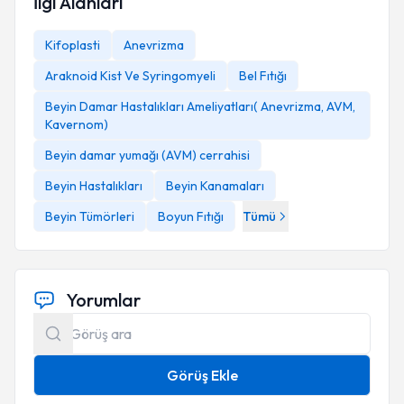
İlgi Alanları
Kifoplasti
Anevrizma
Üyelikler
Araknoid Kist Ve Syringomyeli
Bel Fıtığı
Beyin Damar Hastalıkları Ameliyatları( Anevrizma, AVM,
Kavernom)
Beyin damar yumağı (AVM) cerrahisi
Beyin Hastalıkları
Beyin Kanamaları
Beyin Tümörleri
Boyun Fıtığı
Tümü
Yorumlar
Görüş Ekle