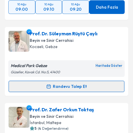
10 Ağu
10 Ağu
10 Ağu
Daha Fazla
09:00
09:10
09:20
Prof. Dr. Süleyman Rüştü Çaylı
Beyin ve Sinir Cerrahisi
Kocaeli
, Gebze
Medical Park Gebze
Haritada Göster
Güzeller, Kavak Cd. No:5, 41400
Randevu Talep Et
Randevu Takvimi Talebi
Prof. Dr. Süleyman Rüştü Çaylı
için randevu takvimi
Prof. Dr. Zafer Orkun Toktaş
talebi oluşturun. Size bu uzmandan randevu almanız
Beyin ve Sinir Cerrahisi
için bir takvim hazırlandığında e-posta ile
İstanbul
, Maltepe
bilgilendireceğiz.
5
(
4
Değerlendirme)