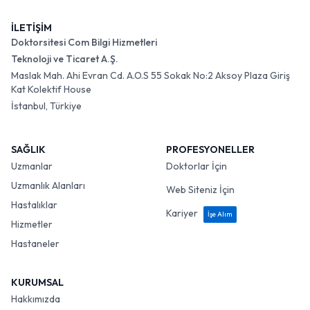
İLETİŞİM
Doktorsitesi Com Bilgi Hizmetleri
Teknoloji ve Ticaret A.Ş.
Maslak Mah. Ahi Evran Cd. A.O.S 55 Sokak No:2 Aksoy Plaza Giriş
Kat Kolektif House
İstanbul, Türkiye
SAĞLIK
PROFESYONELLER
Uzmanlar
Doktorlar İçin
Uzmanlık Alanları
Web Siteniz İçin
Hastalıklar
Kariyer
İşe Alım
Hizmetler
Hastaneler
KURUMSAL
Hakkımızda