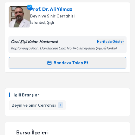
Op. Dr. Mustafa Kakşi
için randevu takvimi talebi
Prof. Dr. Ali Yılmaz
oluşturun. Size bu uzmandan randevu almanız için bir
Beyin ve Sinir Cerrahisi
takvim hazırlandığında e-posta ile bilgilendireceğiz.
İstanbul
, Şişli
E-posta Adresiniz
Özel Şişli Kolan Hastanesi
Haritada Göster
Kaptanpaşa Mah. Darülaceze Cad. No:14 Okmeydanı Şişli /İstanbul
Kişisel verilerimin işlenmesine ilişkin
Aydınlatma
Randevu Talep Et
Randevu Takvimi Talebi
Metni
'ni okudum ve kişisel verilerimin belirtilen
kapsamda işlenmesini kabul ediyorum.
Prof. Dr. Ali Yılmaz
için randevu takvimi talebi
oluşturun. Size bu uzmandan randevu almanız için bir
Takvim Talebini Gönder
İlgili Branşlar
takvim hazırlandığında e-posta ile bilgilendireceğiz.
Beyin ve Sinir Cerrahisi
1
E-posta Adresiniz
Bursa İlçeleri