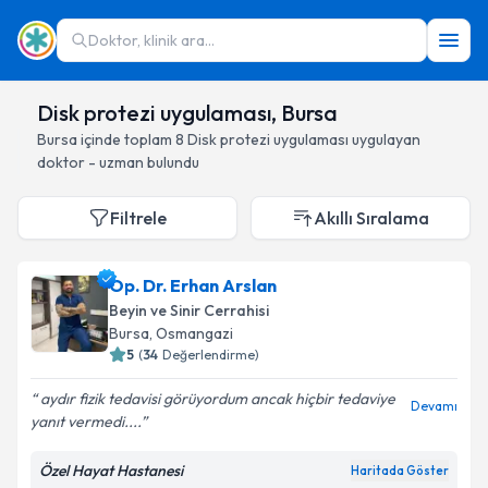
Doktor, klinik ara...
Disk protezi uygulaması, Bursa
Bursa
içinde toplam
8
Disk protezi uygulaması
uygulayan
doktor - uzman bulundu
Filtrele
Akıllı Sıralama
Op. Dr. Erhan Arslan
Beyin ve Sinir Cerrahisi
Bursa
, Osmangazi
5
(
34
Değerlendirme)
aydır fizik tedavisi görüyordum ancak hiçbir tedaviye
Devamı
yanıt vermedi....
Özel Hayat Hastanesi
Haritada Göster