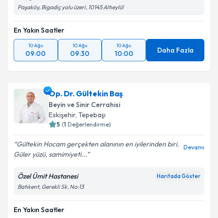
Paşaköy, Bigadiç yolu üzeri, 10145 Altıeylül
En Yakın Saatler
10 Ağu
10 Ağu
10 Ağu
Daha Fazla
09:00
09:30
10:00
Op. Dr. Gültekin Baş
Beyin ve Sinir Cerrahisi
Eskişehir
, Tepebaşı
5
(
1
Değerlendirme)
Gültekin Hocam gerçekten alanının en iyilerinden biri.
Devamı
Güler yüzü, samimiyeti...
Özel Ümit Hastanesi
Haritada Göster
Batıkent, Gerekli Sk. No:13
En Yakın Saatler