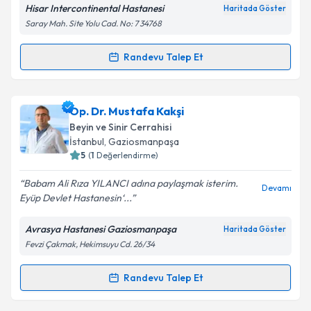
Hisar Intercontinental Hastanesi
Haritada Göster
Saray Mah. Site Yolu Cad. No: 7 34768
Kişisel verilerimin işlenmesine ilişkin
Aydınlatma
Metni
'ni okudum ve kişisel verilerimin belirtilen
kapsamda işlenmesini kabul ediyorum.
Randevu Talep Et
Randevu Takvimi Talebi
Takvim Talebini Gönder
Op. Dr. Ertuğrul Pınar
için randevu takvimi talebi
Op. Dr. Mustafa Kakşi
oluşturun. Size bu uzmandan randevu almanız için bir
Beyin ve Sinir Cerrahisi
takvim hazırlandığında e-posta ile bilgilendireceğiz.
İstanbul
, Gaziosmanpaşa
5
(
1
Değerlendirme)
E-posta Adresiniz
Babam Ali Rıza YILANCI adına paylaşmak isterim.
Devamı
Eyüp Devlet Hastanesin‘...
Avrasya Hastanesi Gaziosmanpaşa
Haritada Göster
Kişisel verilerimin işlenmesine ilişkin
Aydınlatma
Fevzi Çakmak, Hekimsuyu Cd. 26/34
Metni
'ni okudum ve kişisel verilerimin belirtilen
kapsamda işlenmesini kabul ediyorum.
Randevu Talep Et
Randevu Takvimi Talebi
Takvim Talebini Gönder