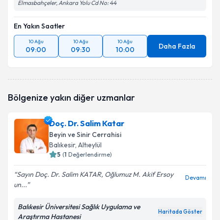
Elmasbahçeler, Ankara Yolu Cd No: 44
En Yakın Saatler
10 Ağu
10 Ağu
10 Ağu
Daha Fazla
09:00
09:30
10:00
Bölgenize yakın diğer uzmanlar
Doç. Dr. Salim Katar
Beyin ve Sinir Cerrahisi
Balıkesir
, Altıeylül
5
(
1
Değerlendirme)
Sayın Doç. Dr. Salim KATAR, Oğlumuz M. Akif Ersoy
Devamı
un...
Balıkesir Üniversitesi Sağlık Uygulama ve
Haritada Göster
Araştırma Hastanesi