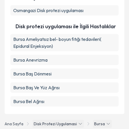
Kişisel verilerimin işlenmesine ilişkin
Aydınlatma
Osmangazi
Metni
Disk protezi uygulaması
'ni okudum ve kişisel verilerimin belirtilen
kapsamda işlenmesini kabul ediyorum.
Disk protezi uygulaması ile İlgili Hastalıklar
Takvim Talebini Gönder
Bursa Ameliyatsız bel- boyun fıtığı tedavileri(
Epidural Enjeksiyon)
Bursa Anevrizma
Bursa Baş Dönmesi
Bursa Baş Ve Yüz Ağrısı
Bursa Bel Ağrısı
Ana Sayfa
Disk Protezi Uygulamasi
Bursa