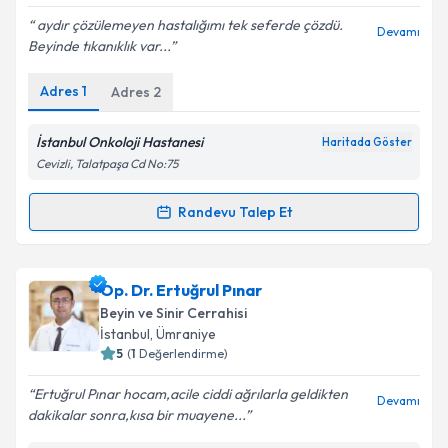
E-posta Adresiniz
aydır çözülemeyen hastalığımı tek seferde çözdü.
Devamı
Beyinde tıkanıklık var...
Adres
1
Adres
2
Kişisel verilerimin işlenmesine ilişkin
Aydınlatma
Metni
'ni okudum ve kişisel verilerimin belirtilen
İstanbul Onkoloji Hastanesi
Haritada Göster
kapsamda işlenmesini kabul ediyorum.
Cevizli, Talatpaşa Cd No:75
Randevu Talep Et
Takvim Talebini Gönder
Randevu Takvimi Talebi
Prof. Dr. Zafer Orkun Toktaş
için randevu takvimi
Op. Dr. Ertuğrul Pınar
talebi oluşturun. Size bu uzmandan randevu almanız
Beyin ve Sinir Cerrahisi
için bir takvim hazırlandığında e-posta ile
İstanbul
, Ümraniye
bilgilendireceğiz.
5
(
1
Değerlendirme)
E-posta Adresiniz
Ertuğrul Pınar hocam,acile ciddi ağrılarla geldikten
Devamı
dakikalar sonra,kısa bir muayene...