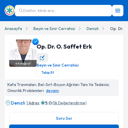
Doktor, klinik ara...
Anasayfa
Beyin ve Sinir Cerrahisi
Denizli
Op. Dr. O
Op. Dr. O. Saffet Erk
4
Fotoğraf
Beyin ve Sinir Cerrahisi
Op. Dr. O. Saffet Erk Profil Fotoğrafı
Takip Et
Kafa Travmaları, Bel-Sırt-Boyun Ağrıları Tanı Ve Tedavisi,
Omurilik Problemleri
devamı
Denizli
5.0
1 Adres
(
16
Değerlendirme)
Soru Sor