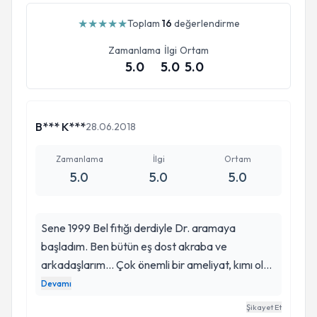
★
★
★
★
★
Toplam
16
değerlendirme
Zamanlama
İlgi
Ortam
5.0
5.0
5.0
B*** K***
28.06.2018
Zamanlama
İlgi
Ortam
5.0
5.0
5.0
Sene 1999 Bel fıtığı derdiyle Dr. aramaya
başladım. Ben bütün eş dost akraba ve
arkadaşlarım... Çok önemli bir ameliyat, kımı ol
kimi olma der.. Bende 10 yıldır dr gezdim bu
Devamı
arada. Ama tüm cevaplar Dr. Saffet Erk diye
Şikayet Et