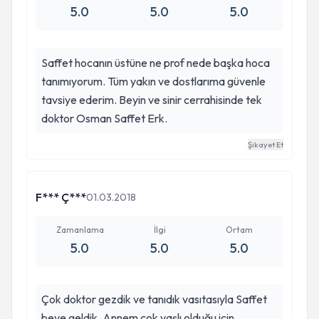
5.0
5.0
5.0
gelince ( Dönüş yapınca) Denizli'den.. Yolum
tekrar düştü.. İnşallah tekrar sağlıklı günlerde
görüşeceğiz sevgili doktorumla.. Allah ondan razı
Saffet hocanın üstüne ne prof nede başka hoca
olsun kendisini çok seviyoruz. Sevgiler, saygılar..
tanımıyorum. Tüm yakın ve dostlarıma güvenle
tavsiye ederim. Beyin ve sinir cerrahisinde tek
doktor Osman Saffet Erk.
Şikayet Et
F*** Ç***
01.03.2018
Zamanlama
İlgi
Ortam
5.0
5.0
5.0
Çok doktor gezdik ve tanıdık vasıtasıyla Saffet
beye geldik. Annem çok yaşlı olduğu için