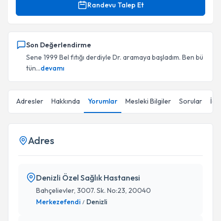
Randevu Talep Et
Son Değerlendirme
Sene 1999 Bel fıtığı derdiyle Dr. aramaya başladım. Ben bü
tün...
devamı
Adresler
Hakkında
Yorumlar
Mesleki Bilgiler
Sorular
İçe
Adres
Denizli Özel Sağlık Hastanesi
Bahçelievler, 3007. Sk. No:23, 20040
Merkezefendi
Denizli
/