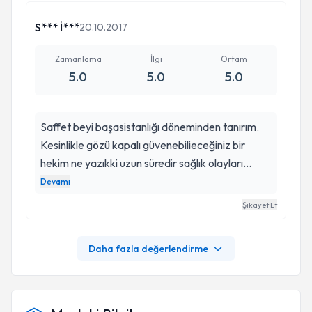
diyebilirim. Kesinlikle tavsiye edebileceğim
Doktorum'dur. Hem insanlığı hemde mesleği
S*** İ***
20.10.2017
olarak.. Her zaman duacıyım.. İyi ki varsınız..
Teşekkürler
Zamanlama
İlgi
Ortam
5.0
5.0
5.0
Saffet beyi başasistanlığı döneminden tanırım.
Kesinlikle gözü kapalı güvenebilieceğiniz bir
hekim ne yazıkki uzun süredir sağlık olayları
ticarete dönüşmüş durumda. 2017 Ocak
Devamı
ayındakanal daralması nedeniyle Saffet bey
Şikayet Et
ameliyat yaptı. Önce Allaha sonra saffet beye
şükürler olsun. Sağlığıma kavuştum. Yakın
Daha fazla değerlendirme
çevremdeki insanlara Saffet beyi tavsiye
ediyorum. Gönderdiğim herkes çok memnun.
Herkes duacı. Allah ona sağlık uzun ömürler
versin ki, oda insanlara şifa olsun. Kendisine her