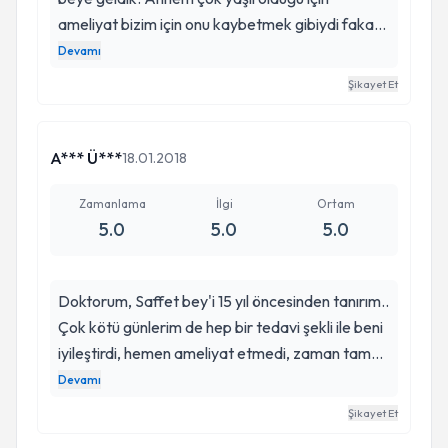
ameliyat bizim için onu kaybetmek gibiydi fakat
çok başarılı bir ameliyat oldu. Annem bu kötü
Devamı
hastalıktan beyin tümöründen kurtuldu çok
Şikayet Et
teşekkür ederiz. Çok değerli bir hekimle
tanıştığımız için çok teşekkür ederiz. Böyle
değerli bir doktorun herkesin tanımasını isterim.
A*** Ü***
18.01.2018
Saygılarla
Zamanlama
İlgi
Ortam
5.0
5.0
5.0
Doktorum, Saffet bey'i 15 yıl öncesinden tanırım..
Çok kötü günlerim de hep bir tedavi şekli ile beni
iyileştirdi, hemen ameliyat etmedi, zaman tam
geldiğinde ameliyatını yaptı. 12 Yıl 3 ay çift taraflı
Devamı
bel ameliyatı oldum, yarı kötürüm gibiydim.
Şikayet Et
Fakat o günden bu güne hiç bir sorunum yok