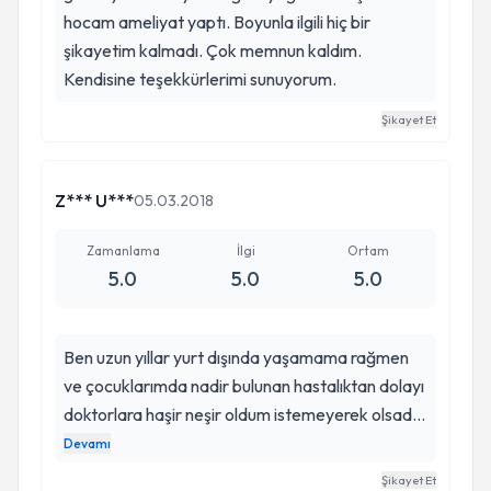
Netice bize zaman kaybı olarak geri döndü.
hocam ameliyat yaptı. Boyunla ilgili hiç bir
şikayetim kalmadı. Çok memnun kaldım.
Kendisine teşekkürlerimi sunuyorum.
Şikayet Et
Z*** U***
05.03.2018
Zamanlama
İlgi
Ortam
5.0
5.0
5.0
Ben uzun yıllar yurt dışında yaşamama rağmen
ve çocuklarımda nadir bulunan hastalıktan dolayı
doktorlara haşir neşir oldum istemeyerek olsada.
Saffet Erk beye çok teşekkür ediyorum. Ablam
Devamı
ve kendi adıma ikimizide sağlığına kavuşturdu ha
Şikayet Et