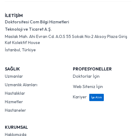
İLETİŞİM
Doktorsitesi Com Bilgi Hizmetleri
Teknoloji ve Ticaret A.Ş.
Maslak Mah. Ahi Evran Cd. A.O.S 55 Sokak No:2 Aksoy Plaza Giriş
Kat Kolektif House
İstanbul, Türkiye
SAĞLIK
PROFESYONELLER
Uzmanlar
Doktorlar İçin
Uzmanlık Alanları
Web Siteniz İçin
Hastalıklar
Kariyer
İşe Alım
Hizmetler
Hastaneler
KURUMSAL
Hakkımızda