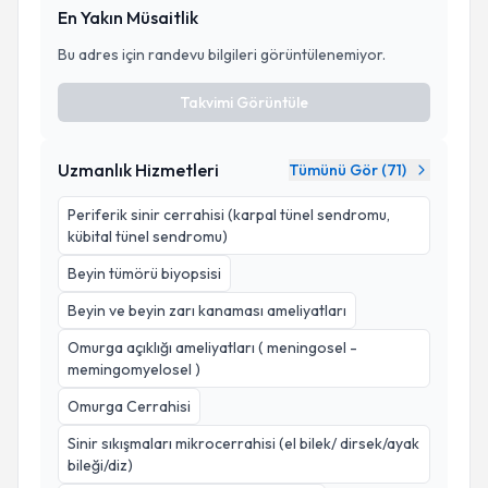
En Yakın Müsaitlik
Bu adres için randevu bilgileri görüntülenemiyor.
Takvimi Görüntüle
Uzmanlık Hizmetleri
Tümünü Gör (
71
)
Periferik sinir cerrahisi (karpal tünel sendromu,
kübital tünel sendromu)
Beyin tümörü biyopsisi
Beyin ve beyin zarı kanaması ameliyatları
Omurga açıklığı ameliyatları ( meningosel -
memingomyelosel )
Omurga Cerrahisi
Sinir sıkışmaları mikrocerrahisi (el bilek/ dirsek/ayak
bileği/diz)