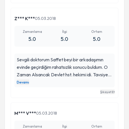
bu arada iki yakınımıda ücret olmadan tahlil
sonuçlarına bakıp tedavi önerdi. Kendisine bütün
kalbimle önce sağlık ve başarı hayırlı uzun
Z*** K***
05.03.2018
ömürler diliyorum. Not: Saffet beyi internetten
tesadüf buldum ALLAHIN lutfu olarak
Zamanlama
İlgi
Ortam
5.0
5.0
5.0
görüyorum....
Sevgili doktorum Saffet beyi bir arkadaşımın
evinde geçirdiğim rahatsızlık sonucu buldum. O
Zaman Alsancak Devlet hst. hekimi idi. Tavsiye
üzerine gidip tanıştık Sevgili Dr. Halil Özkıvrak
Devamı
aracılığı ile. Yıllardır süren kısa süreli 3,5 sn'lık
Şikayet Et
bilinç kayıplı nöbetler nedeniyle gitmediğim hst.
dr. dal kalmamıştı. Ne diyeyim yaşantım o
günden sonra değişti. Kendisine çok güvendim.
M*** V***
05.03.2018
Aradan neredeyse 15 yıl geçti. Çok iyiyim,
minnettarım kendisine. 5 Yıl sonra tekrar İzmir'e
Zamanlama
İlgi
Ortam