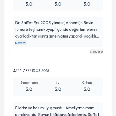
5.0
5.0
5.0
Dr. Saffet Erk 2003 yılında ( Annemi)n Beyin
tümörü teşhisini koyup 1 günde değerlemelerini
ayarladıktan sonra ameliyatını yaparak sağlıklı
günlere kavuşturdu. Aynı zamanda bizlerede
Devamı
Psikolog ve Ailemizin bir bireyi gibi her gün
Şikayet Et
manevi ilgi Tıbbi bilgisiyle bizim güç kaynağımız
yaşam enerjimizin artmasının odağı oldu. 15 Yıldır
kendisinin varlığını her gün güne başlarken iyi ki
A*** C***
13.03.2018
var her daim sağlıklı ve mutlu olarak olarak
hayatta olabilmesi için Tüm aile bireyleri olarak
Zamanlama
İlgi
Ortam
5.0
5.0
5.0
Doktorumuza şükran ve minnetlerimizi
kendimize ilkeli bir borç biliyoruz. Tüm hastaların
şifası olabilsin inşallah. Not: Anne'mizin
Ellerim ve kolum uyuşmuştu. Ameliyat olmam
şikayetleri başlayınca 6 ay 18 doktor gezdik.
gerekiyordu. Boyun fıtığı bayağı ilerlemiş. Saffet