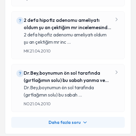
2 defa hipofiz adenomu ameliyatı
oldum şu an çektiğim mr incelemesinde
şunl
2 defa hipofiz adenomu ameliyatı oldum
şu an çektiğim mr inc
...
MK
21.04.2010
Dr.Bey,boynumun ön sol tarafında
(gırtlağımın solu) bu sabah yanma ve
acıma
Dr.Bey,boynumun ön sol tarafında
(gırtlağımın solu) bu sabah
...
NO
21.04.2010
Daha fazla soru