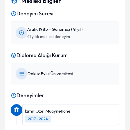
Mesleki Bilgiler
zaman minnettarım. Ayrıca; ben izmir'de
Deneyim Süresi
yaşıyorum. Emekli fizik öğretmeniyim. O kadar
hastane ve doktorun açısından İzmir'de o kadar
imkan olmasına rağmen Saffet bey'in bulunduğu
Aralık 1985 - Günümüz (41 yıl)
yere giderek ameliyat oldum.
41 yıllık mesleki deneyim
Diploma Aldığı Kurum
Dokuz Eylül Üniversitesi
Deneyimler
İzmir Özel Muaynehane
2017 - 2024