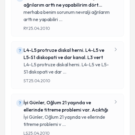
ağrılarım arttı ne yapabilirim dört
senedir
merhaba benim sorunum nevralji ağrılarım
arttı ne yapabiliri
...
RY
25.04.2010
L4-L5 protruze diskal herni. L4-L5 ve
L5-S1 diskopati ve dar kanal. L3 vert
L4-L5 protruze diskal herni. L4-L5 ve L5-
S1 diskopati ve dar
...
ST
25.04.2010
İyi Günler, Oğlum 21 yaşında ve
ellerinde titreme problemi var. Acıktığı
İyi Günler, Oğlum 21 yaşında ve ellerinde
titreme problemi v
...
LŞ
25.04.2010