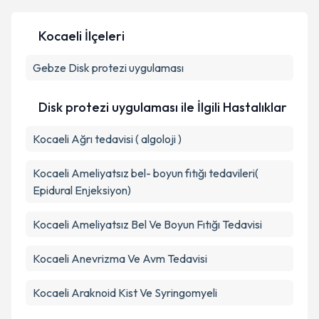
Kocaeli İlçeleri
Kişisel verilerimin işlenmesine ilişkin
Aydınlatma
Gebze
Disk protezi uygulaması
Metni
'ni okudum ve kişisel verilerimin belirtilen
kapsamda işlenmesini kabul ediyorum.
Disk protezi uygulaması ile İlgili Hastalıklar
Takvim Talebini Gönder
Kocaeli Ağrı tedavisi ( algoloji )
Kocaeli Ameliyatsız bel- boyun fıtığı tedavileri(
Epidural Enjeksiyon)
Kocaeli Ameliyatsız Bel Ve Boyun Fıtığı Tedavisi
Kocaeli Anevrizma Ve Avm Tedavisi
Kocaeli Araknoid Kist Ve Syringomyeli