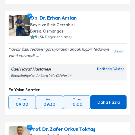
Op. Dr. Erhan Arslan
Beyin ve Sinir Cerrahisi
Bursa
, Osmangazi
5
(
34
Değerlendirme)
aydır fizik tedavisi görüyordum ancak hiçbir tedaviye
Devamı
yanıt vermedi....
Özel Hayat Hastanesi
Haritada Göster
Elmasbahçeler, Ankara Yolu Cd No: 44
En Yakın Saatler
Yarın
Yarın
Yarın
Daha Fazla
09:00
09:30
10:00
Prof. Dr. Zafer Orkun Toktaş