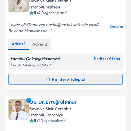
Beyin ve Sinir Cerrahisi
İstanbul
, Maltepe
5
(
4
Değerlendirme)
aydır çözülemeyen hastalığımı tek seferde çözdü.
Devamı
Beyinde tıkanıklık var...
Adres
1
Adres
2
İstanbul Onkoloji Hastanesi
Haritada Göster
Cevizli, Talatpaşa Cd No:75
Randevu Talep Et
Randevu Takvimi Talebi
Prof. Dr. Zafer Orkun Toktaş
için randevu takvimi
Op. Dr. Ertuğrul Pınar
talebi oluşturun. Size bu uzmandan randevu almanız
Beyin ve Sinir Cerrahisi
için bir takvim hazırlandığında e-posta ile
İstanbul
, Ümraniye
bilgilendireceğiz.
5
(
1
Değerlendirme)
E-posta Adresiniz