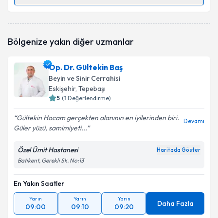
Randevu Takvimi Talebi
Prof. Dr. Süleyman Rüştü Çaylı
için randevu takvimi
Bölgenize yakın diğer uzmanlar
talebi oluşturun. Size bu uzmandan randevu almanız
için bir takvim hazırlandığında e-posta ile
bilgilendireceğiz.
Op. Dr. Gültekin Baş
Beyin ve Sinir Cerrahisi
E-posta Adresiniz
Eskişehir
, Tepebaşı
5
(
1
Değerlendirme)
Gültekin Hocam gerçekten alanının en iyilerinden biri.
Devamı
Güler yüzü, samimiyeti...
Kişisel verilerimin işlenmesine ilişkin
Aydınlatma
Metni
'ni okudum ve kişisel verilerimin belirtilen
kapsamda işlenmesini kabul ediyorum.
Özel Ümit Hastanesi
Haritada Göster
Batıkent, Gerekli Sk. No:13
Takvim Talebini Gönder
En Yakın Saatler
Yarın
Yarın
Yarın
Daha Fazla
09:00
09:10
09:20