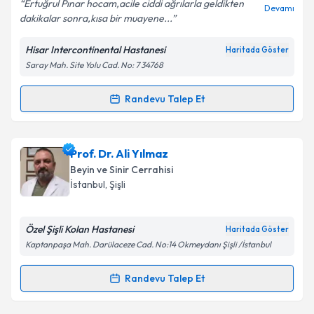
Ertuğrul Pınar hocam,acile ciddi ağrılarla geldikten
Devamı
dakikalar sonra,kısa bir muayene...
Hisar Intercontinental Hastanesi
Haritada Göster
Saray Mah. Site Yolu Cad. No: 7 34768
Kişisel verilerimin işlenmesine ilişkin
Aydınlatma
Metni
'ni okudum ve kişisel verilerimin belirtilen
kapsamda işlenmesini kabul ediyorum.
Randevu Talep Et
Randevu Takvimi Talebi
Takvim Talebini Gönder
Op. Dr. Ertuğrul Pınar
için randevu takvimi talebi
Prof. Dr. Ali Yılmaz
oluşturun. Size bu uzmandan randevu almanız için bir
Beyin ve Sinir Cerrahisi
takvim hazırlandığında e-posta ile bilgilendireceğiz.
İstanbul
, Şişli
E-posta Adresiniz
Özel Şişli Kolan Hastanesi
Haritada Göster
Kaptanpaşa Mah. Darülaceze Cad. No:14 Okmeydanı Şişli /İstanbul
Kişisel verilerimin işlenmesine ilişkin
Aydınlatma
Randevu Talep Et
Randevu Takvimi Talebi
Metni
'ni okudum ve kişisel verilerimin belirtilen
kapsamda işlenmesini kabul ediyorum.