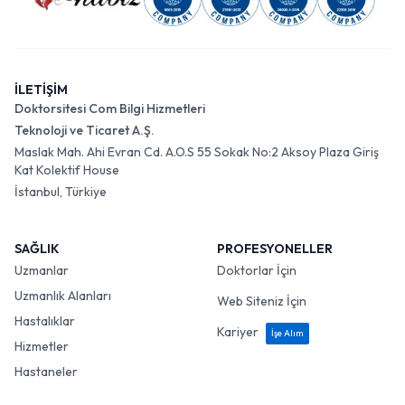
İLETİŞİM
Doktorsitesi Com Bilgi Hizmetleri
Teknoloji ve Ticaret A.Ş.
Maslak Mah. Ahi Evran Cd. A.O.S 55 Sokak No:2 Aksoy Plaza Giriş
Kat Kolektif House
İstanbul, Türkiye
SAĞLIK
PROFESYONELLER
Uzmanlar
Doktorlar İçin
Uzmanlık Alanları
Web Siteniz İçin
Hastalıklar
Kariyer
İşe Alım
Hizmetler
Hastaneler