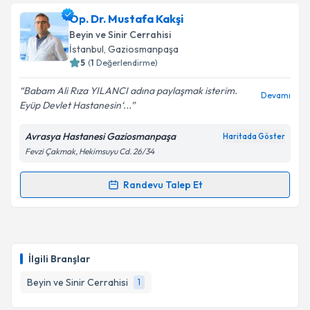
Prof. Dr. Ali Yılmaz
için randevu takvimi talebi
Op. Dr. Mustafa Kakşi
oluşturun. Size bu uzmandan randevu almanız için bir
Takvim Talebini Gönder
Beyin ve Sinir Cerrahisi
takvim hazırlandığında e-posta ile bilgilendireceğiz.
İstanbul
, Gaziosmanpaşa
5
(
1
Değerlendirme)
E-posta Adresiniz
Babam Ali Rıza YILANCI adına paylaşmak isterim.
Devamı
Eyüp Devlet Hastanesin‘...
Avrasya Hastanesi Gaziosmanpaşa
Haritada Göster
Kişisel verilerimin işlenmesine ilişkin
Aydınlatma
Fevzi Çakmak, Hekimsuyu Cd. 26/34
Metni
'ni okudum ve kişisel verilerimin belirtilen
kapsamda işlenmesini kabul ediyorum.
Randevu Talep Et
Randevu Takvimi Talebi
Takvim Talebini Gönder
Op. Dr. Mustafa Kakşi
için randevu takvimi talebi
oluşturun. Size bu uzmandan randevu almanız için bir
İlgili Branşlar
takvim hazırlandığında e-posta ile bilgilendireceğiz.
Beyin ve Sinir Cerrahisi
1
E-posta Adresiniz