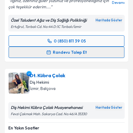
İlginiz, özeniniz güler yüzünüz ve profesyonelliğiniz için
Devamı
çok teşekkür ederim....
Kişisel verilerimin işlenmesine ilişkin
Aydınlatma
Metni
'ni okudum ve kişisel verilerimin belirtilen
Özel Taludent Ağız ve Diş Sağlığı Polikliniği
Haritada Göster
kapsamda işlenmesini kabul ediyorum.
Ertuğrul, Torbalı Cd. No:44 D:1C Torbalı/İzmir
Takvim Talebini Gönder
0 (850) 811 39 05
Randevu Takvimi Talebi
Randevu Talep Et
Dt. Muhammed Taha Delikkaya
için randevu
takvimi talebi oluşturun. Size bu uzmandan randevu
Dt. Kübra Çolak
almanız için bir takvim hazırlandığında e-posta ile
bilgilendireceğiz.
Diş Hekimi
İzmir
, Balçova
E-posta Adresiniz
Diş Hekimi Kübra Çolak Muayenehanesi
Haritada Göster
Fevzi Çakmak Mah. Sakarya Cad. No:46/A 35330
Kişisel verilerimin işlenmesine ilişkin
Aydınlatma
En Yakın Saatler
Metni
'ni okudum ve kişisel verilerimin belirtilen