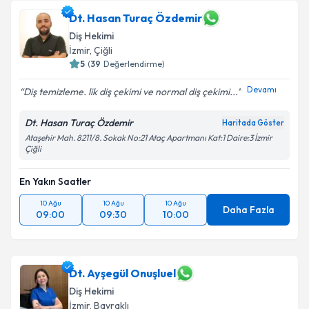
Dt. Hasan Turaç Özdemir
Diş Hekimi
İzmir
, Çiğli
5
(
39
Değerlendirme)
Devamı
Diş temizleme. lik diş çekimi ve normal diş çekimi...
Dt. Hasan Turaç Özdemir
Haritada Göster
Ataşehir Mah. 8211/8. Sokak No:21 Ataç Apartmanı Kat:1 Daire:3 İzmir
Çiğli
En Yakın Saatler
10 Ağu
10 Ağu
10 Ağu
Daha Fazla
09:00
09:30
10:00
Dt. Ayşegül Onuşluel
Diş Hekimi
İzmir
, Bayraklı