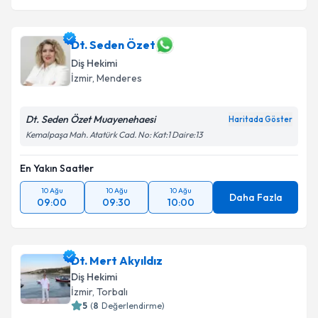
Dt. Seden Özet
Diş Hekimi
İzmir
, Menderes
Dt. Seden Özet Muayenehaesi
Haritada Göster
Kemalpaşa Mah. Atatürk Cad. No: Kat:1 Daire:13
En Yakın Saatler
10 Ağu
10 Ağu
10 Ağu
Daha Fazla
09:00
09:30
10:00
Dt. Mert Akyıldız
Diş Hekimi
İzmir
, Torbalı
5
(
8
Değerlendirme)