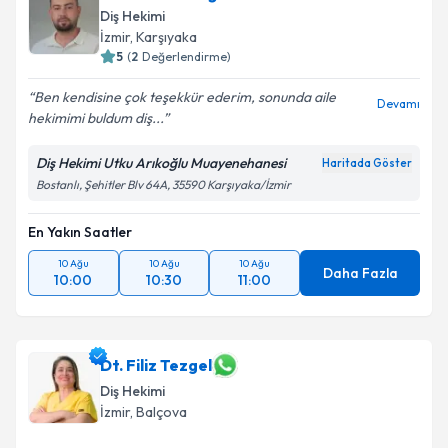
Diş Hekimi
İzmir
, Karşıyaka
5
(
2
Değerlendirme)
Ben kendisine çok teşekkür ederim, sonunda aile
Devamı
hekimimi buldum diş...
Diş Hekimi Utku Arıkoğlu Muayenehanesi
Haritada Göster
Bostanlı, Şehitler Blv 64A, 35590 Karşıyaka/İzmir
En Yakın Saatler
10 Ağu
10 Ağu
10 Ağu
Daha Fazla
10:00
10:30
11:00
Dt. Filiz Tezgel
Diş Hekimi
İzmir
, Balçova