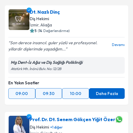
Dt. Nazlı Dinç
Diş Hekimi
İzmir
, Aliağa
5
(
14
Değerlendirme)
Son derece insancıl. guler yüzlü ve profesyonel.
Devamı
yillardir dişlerimde yaşadığım...
Mg Dent-İz Ağız ve Diş Sağlığı Polikliniği
Atatürk Mh. İnönü Bulv. No: 12/2B
En Yakın Saatler
09:00
09:30
10:00
Daha Fazla
Prof. Dr. Dt. Senem Gökçen Yiğit Özer
Diş Hekimi
+
1
diğer