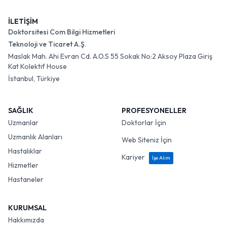
İLETİŞİM
Doktorsitesi Com Bilgi Hizmetleri
Teknoloji ve Ticaret A.Ş.
Maslak Mah. Ahi Evran Cd. A.O.S 55 Sokak No:2 Aksoy Plaza Giriş
Kat Kolektif House
İstanbul, Türkiye
SAĞLIK
PROFESYONELLER
Uzmanlar
Doktorlar İçin
Uzmanlık Alanları
Web Siteniz İçin
Hastalıklar
Kariyer
İşe Alım
Hizmetler
Hastaneler
KURUMSAL
Hakkımızda