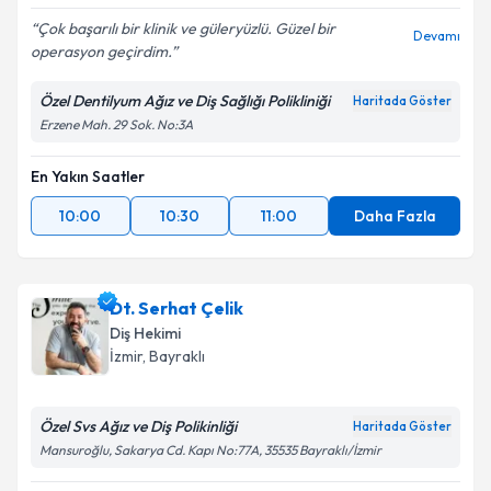
Çok başarılı bir klinik ve güleryüzlü. Güzel bir
Devamı
operasyon geçirdim.
Özel Dentilyum Ağız ve Diş Sağlığı Polikliniği
Haritada Göster
Erzene Mah. 29 Sok. No:3A
En Yakın Saatler
10:00
10:30
11:00
Daha Fazla
Dt. Serhat Çelik
Diş Hekimi
İzmir
, Bayraklı
Özel Svs Ağız ve Diş Polikinliği
Haritada Göster
Mansuroğlu, Sakarya Cd. Kapı No:77A, 35535 Bayraklı/İzmir