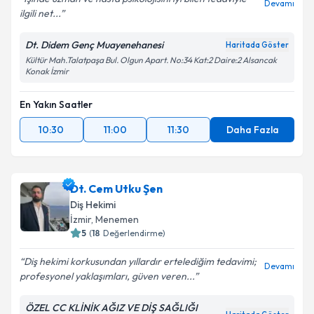
Devamı
ilgili net...
Dt. Didem Genç Muayenehanesi
Haritada Göster
Kültür Mah.Talatpaşa Bul. Olgun Apart. No:34 Kat:2 Daire:2 Alsancak
Konak İzmir
En Yakın Saatler
10:30
11:00
11:30
Daha Fazla
Dt. Cem Utku Şen
Diş Hekimi
İzmir
, Menemen
5
(
18
Değerlendirme)
Diş hekimi korkusundan yıllardır ertelediğim tedavimi;
Devamı
profesyonel yaklaşımları, güven veren...
ÖZEL CC KLİNİK AĞIZ VE DİŞ SAĞLIĞI