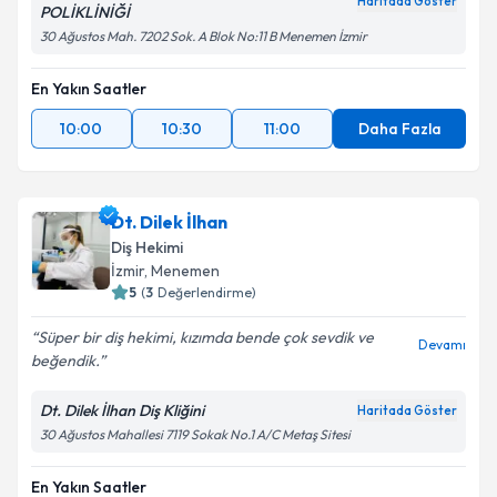
Haritada Göster
POLİKLİNİĞİ
30 Ağustos Mah. 7202 Sok. A Blok No:11 B Menemen İzmir
En Yakın Saatler
10:00
10:30
11:00
Daha Fazla
Dt. Dilek İlhan
Diş Hekimi
İzmir
, Menemen
5
(
3
Değerlendirme)
Süper bir diş hekimi, kızımda bende çok sevdik ve
Devamı
beğendik.
Dt. Dilek İlhan Diş Kliğini
Haritada Göster
30 Ağustos Mahallesi 7119 Sokak No.1 A/C Metaş Sitesi
En Yakın Saatler