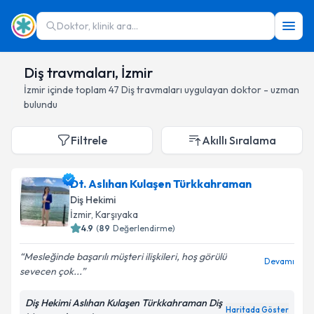
Doktor, klinik ara...
Diş travmaları, İzmir
İzmir
içinde toplam
47
Diş travmaları
uygulayan doktor - uzman
bulundu
Filtrele
Akıllı Sıralama
Dt. Aslıhan Kulaşen Türkkahraman
Diş Hekimi
İzmir
, Karşıyaka
4.9
(
89
Değerlendirme)
Mesleğinde başarılı müşteri ilişkileri, hoş görülü
Devamı
sevecen çok...
Diş Hekimi Aslıhan Kulaşen Türkkahraman Diş
Haritada Göster