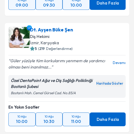
10 Ağu
10 Ağu
10 Ağu
Daha Fazla
09:00
09:30
10:00
Dt. Ayşen Büke Şen
Diş Hekimi
İzmir
, Karşıyaka
5
(
219
Değerlendirme)
Güler yüzüyle tüm korkularımı yenmem de yardımcı
Devamı
olması beni inanılmaz...
Özel DentaPoint Ağız ve Diş Sağlığı Polikliniği
Haritada Göster
Bostanlı Şubesi
Bostanlı Mah. Cemal Gürsel Cad. No.85/A
En Yakın Saatler
10 Ağu
10 Ağu
10 Ağu
Daha Fazla
10:00
10:30
11:00