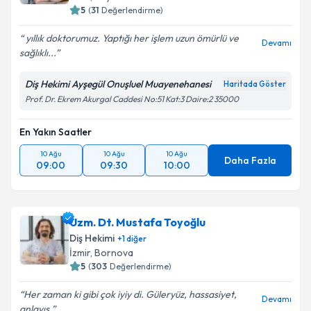
5
(
31
Değerlendirme)
yıllık doktorumuz. Yaptığı her işlem uzun ömürlü ve
Devamı
sağlıklı...
Diş Hekimi Ayşegül Onuşluel Muayenehanesi
Haritada Göster
Prof. Dr. Ekrem Akurgal Caddesi No:51 Kat:3 Daire:2 35000
En Yakın Saatler
10 Ağu
10 Ağu
10 Ağu
Daha Fazla
09:00
09:30
10:00
Uzm. Dt. Mustafa Toyoğlu
Diş Hekimi
+
1
diğer
İzmir
, Bornova
5
(
303
Değerlendirme)
Her zaman ki gibi çok iyiy di. Güleryüz, hassasiyet,
Devamı
anlayış.