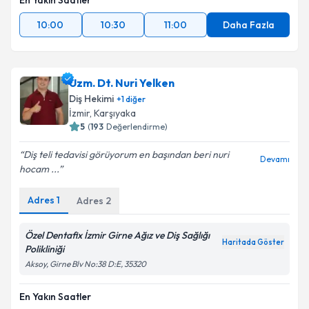
En Yakın Saatler
10:00
10:30
11:00
Daha Fazla
Uzm. Dt. Nuri Yelken
Diş Hekimi
+
1
diğer
İzmir
, Karşıyaka
5
(
193
Değerlendirme)
Diş teli tedavisi görüyorum en başından beri nuri
Devamı
hocam ...
Adres
1
Adres
2
Özel Dentafix İzmir Girne Ağız ve Diş Sağlığı
Haritada Göster
Polikliniği
Aksoy, Girne Blv No:38 D:E, 35320
En Yakın Saatler