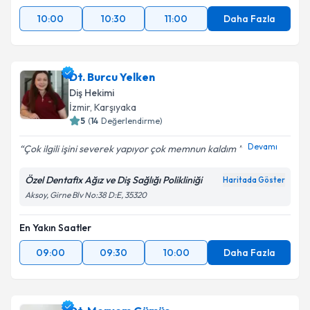
10:00
10:30
11:00
Daha Fazla
Dt. Burcu Yelken
Diş Hekimi
İzmir
, Karşıyaka
5
(
14
Değerlendirme)
Devamı
Çok ilgili işini severek yapıyor çok memnun kaldım
Özel Dentafix Ağız ve Diş Sağlığı Polikliniği
Haritada Göster
Aksoy, Girne Blv No:38 D:E, 35320
En Yakın Saatler
09:00
09:30
10:00
Daha Fazla