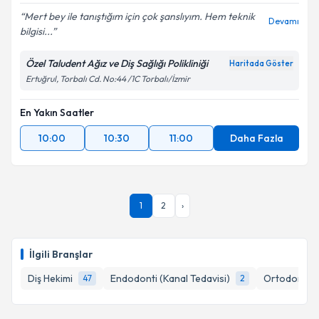
Mert bey ile tanıştığım için çok şanslıyım. Hem teknik
Devamı
bilgisi...
Özel Taludent Ağız ve Diş Sağlığı Polikliniği
Haritada Göster
Ertuğrul, Torbalı Cd. No:44 /1C Torbalı/İzmir
En Yakın Saatler
10:00
10:30
11:00
Daha Fazla
1
2
›
İlgili Branşlar
Diş Hekimi
Endodonti (Kanal Tedavisi)
Ortodonti (
47
2