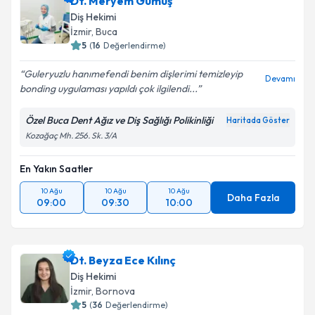
Dt. Meryem Gümüş
Diş Hekimi
İzmir
, Buca
5
(
16
Değerlendirme)
Guleryuzlu hanımefendi benim dişlerimi temizleyip
Devamı
bonding uygulaması yapıldı çok ilgilendi...
Özel Buca Dent Ağız ve Diş Sağlığı Polikinliği
Haritada Göster
Kozağaç Mh. 256. Sk. 3/A
En Yakın Saatler
10 Ağu
10 Ağu
10 Ağu
Daha Fazla
09:00
09:30
10:00
Dt. Beyza Ece Kılınç
Diş Hekimi
İzmir
, Bornova
5
(
36
Değerlendirme)