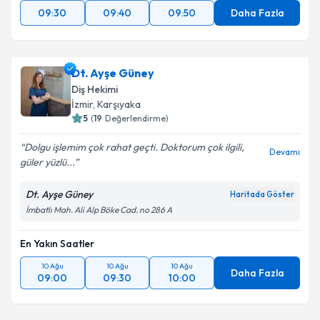
09:30
09:40
09:50
Daha Fazla
Dt. Ayşe Güney
Diş Hekimi
İzmir
, Karşıyaka
5
(
19
Değerlendirme)
Dolgu işlemim çok rahat geçti. Doktorum çok ilgili,
Devamı
güler yüzlü...
Dt. Ayşe Güney
Haritada Göster
İmbatlı Mah. Ali Alp Böke Cad. no 286 A
En Yakın Saatler
10 Ağu
10 Ağu
10 Ağu
Daha Fazla
09:00
09:30
10:00