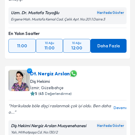
Uzm. Dr. Mustafa Toyoğlu
Haritada Göster
Ergene Mah. Mustafa Kemal Cad. Çelik Apt. No:20\1 Daire:3
En Yakın Saatler
10 Ağu
10 Ağu
11:00
Daha Fazla
11:00
12:00
Dt. Nergiz Arslan
Diş Hekimi
İzmir
, Güzelbahçe
5
(
45
Değerlendirme)
Harikulade böle dișçi raslanmak çok iyi oldu. Ben daha
Devamı
o...
Diş Hekimi Nergiz Arslan Muayenehanesi
Haritada Göster
Yalı, Mithatpaşa Cd. No:130/2