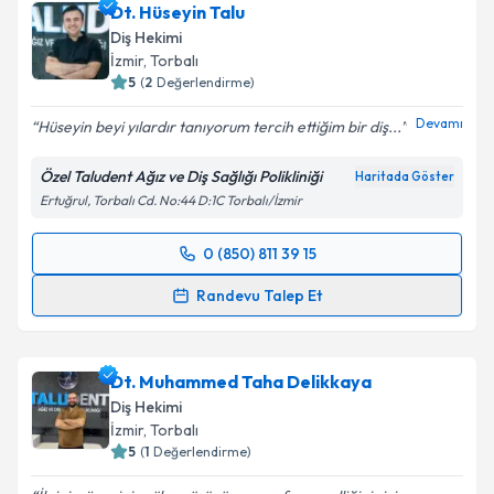
Dt. Hüseyin Talu
Diş Hekimi
İzmir
, Torbalı
5
(
2
Değerlendirme)
Devamı
Hüseyin beyi yılardır tanıyorum tercih ettiğim bir diş...
Özel Taludent Ağız ve Diş Sağlığı Polikliniği
Haritada Göster
Ertuğrul, Torbalı Cd. No:44 D:1C Torbalı/İzmir
0 (850) 811 39 15
Randevu Takvimi Talebi
Randevu Talep Et
Dt. Hüseyin Talu
için randevu takvimi talebi oluşturun.
Size bu uzmandan randevu almanız için bir takvim
Dt. Muhammed Taha Delikkaya
hazırlandığında e-posta ile bilgilendireceğiz.
Diş Hekimi
E-posta Adresiniz
İzmir
, Torbalı
5
(
1
Değerlendirme)