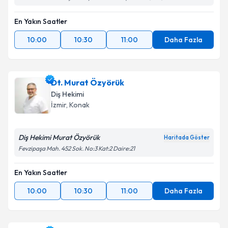
Metni
'ni okudum ve kişisel verilerimin belirtilen
kapsamda işlenmesini kabul ediyorum.
En Yakın Saatler
10:00
10:30
11:00
Daha Fazla
Takvim Talebini Gönder
Dt. Murat Özyörük
Diş Hekimi
İzmir
, Konak
Diş Hekimi Murat Özyörük
Haritada Göster
Fevzipaşa Mah. 452 Sok. No:3 Kat:2 Daire:21
En Yakın Saatler
10:00
10:30
11:00
Daha Fazla