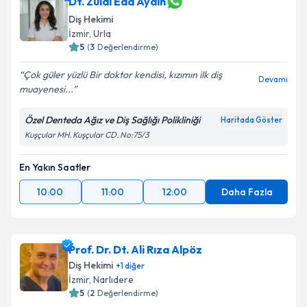
Dt. Zülal Eda Aydın
Diş Hekimi
İzmir
, Urla
5
(
3
Değerlendirme)
Çok güler yüzlü Bir doktor kendisi, kızımın ilk diş
Devamı
muayenesi...
Özel Denteda Ağız ve Diş Sağlığı Polikliniği
Haritada Göster
Kuşçular MH. Kuşçular CD. No:75/3
En Yakın Saatler
10:00
11:00
12:00
Daha Fazla
Prof. Dr. Dt. Ali Rıza Alpöz
Diş Hekimi
+
1
diğer
İzmir
, Narlıdere
5
(
2
Değerlendirme)