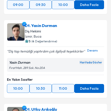
kapsamda işlenmesini kabul ediyorum.
09:00
09:30
10:00
Daha Fazla
Takvim Talebini Gönder
Dt. Yasin Durman
Diş Hekimi
İzmir
, Buca
5
(
4
Değerlendirme)
Devamı
Diş taşı temizliği yaptırdım çok ilgiliydi teşekkürler
Yasin Durman
Haritada Göster
Fırat Mah. 289 Sok. No:20A
En Yakın Saatler
10:00
10:30
11:00
Daha Fazla
Dt. Utku Arıkoğlu