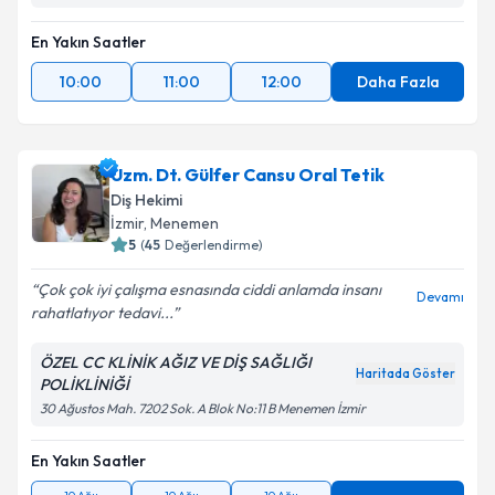
En Yakın Saatler
10:00
11:00
12:00
Daha Fazla
Uzm. Dt. Gülfer Cansu Oral Tetik
Diş Hekimi
İzmir
, Menemen
5
(
45
Değerlendirme)
Çok çok iyi çalışma esnasında ciddi anlamda insanı
Devamı
rahatlatıyor tedavi...
ÖZEL CC KLİNİK AĞIZ VE DİŞ SAĞLIĞI
Haritada Göster
POLİKLİNİĞİ
30 Ağustos Mah. 7202 Sok. A Blok No:11 B Menemen İzmir
En Yakın Saatler