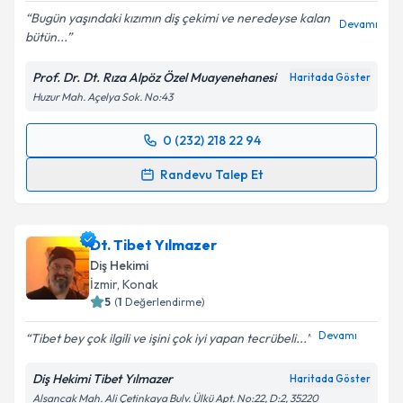
Bugün yaşındaki kızımın diş çekimi ve neredeyse kalan
Devamı
bütün...
Prof. Dr. Dt. Rıza Alpöz Özel Muayenehanesi
Haritada Göster
Huzur Mah. Açelya Sok. No:43
0 (232) 218 22 94
Randevu Takvimi Talebi
Randevu Talep Et
Prof. Dr. Dt. Ali Rıza Alpöz
için randevu takvimi
talebi oluşturun. Size bu uzmandan randevu almanız
Dt. Tibet Yılmazer
için bir takvim hazırlandığında e-posta ile
bilgilendireceğiz.
Diş Hekimi
İzmir
, Konak
E-posta Adresiniz
5
(
1
Değerlendirme)
Devamı
Tibet bey çok ilgili ve işini çok iyi yapan tecrübeli...
Diş Hekimi Tibet Yılmazer
Haritada Göster
Kişisel verilerimin işlenmesine ilişkin
Aydınlatma
Alsancak Mah. Ali Çetinkaya Bulv. Ülkü Apt. No:22, D:2, 35220