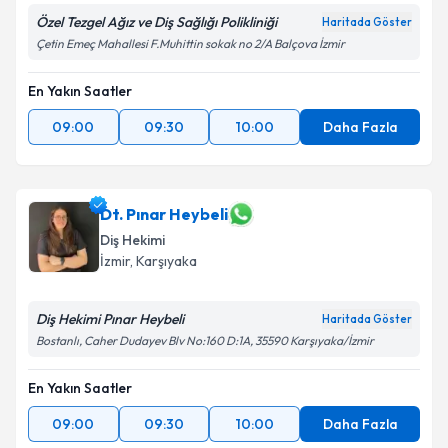
Özel Tezgel Ağız ve Diş Sağlığı Polikliniği
Haritada Göster
Çetin Emeç Mahallesi F.Muhittin sokak no 2/A Balçova İzmir
En Yakın Saatler
09:00
09:30
10:00
Daha Fazla
Dt. Pınar Heybeli
Diş Hekimi
İzmir
, Karşıyaka
Diş Hekimi Pınar Heybeli
Haritada Göster
Bostanlı, Caher Dudayev Blv No:160 D:1A, 35590 Karşıyaka/İzmir
En Yakın Saatler
09:00
09:30
10:00
Daha Fazla