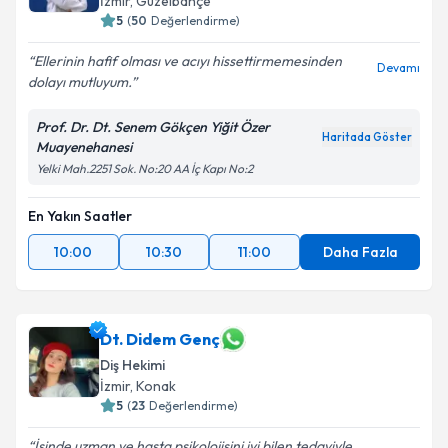
İzmir
, Güzelbahçe
5
(
50
Değerlendirme)
Ellerinin hafif olması ve acıyı hissettirmemesinden
Devamı
dolayı mutluyum.
Prof. Dr. Dt. Senem Gökçen Yiğit Özer
Haritada Göster
Muayenehanesi
Yelki Mah.2251 Sok. No:20 AA İç Kapı No:2
En Yakın Saatler
10:00
10:30
11:00
Daha Fazla
Dt. Didem Genç
Diş Hekimi
İzmir
, Konak
5
(
23
Değerlendirme)
İşinde uzman ve hasta psikolojisini iyi bilen tedaviyle