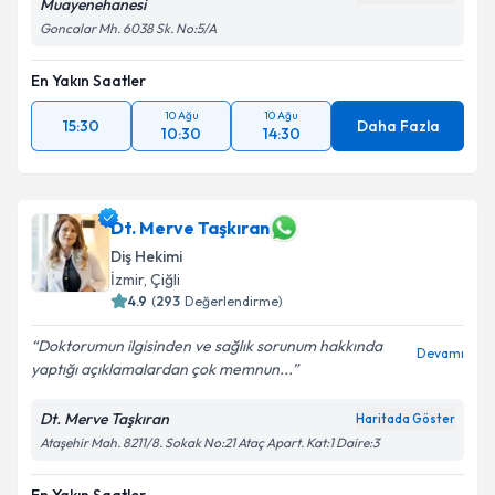
Muayenehanesi
Goncalar Mh. 6038 Sk. No:5/A
En Yakın Saatler
10 Ağu
10 Ağu
15:30
Daha Fazla
10:30
14:30
Dt. Merve Taşkıran
Diş Hekimi
İzmir
, Çiğli
4.9
(
293
Değerlendirme)
Doktorumun ilgisinden ve sağlık sorunum hakkında
Devamı
yaptığı açıklamalardan çok memnun...
Dt. Merve Taşkıran
Haritada Göster
Ataşehir Mah. 8211/8. Sokak No:21 Ataç Apart. Kat:1 Daire:3