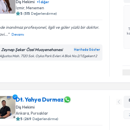
Diş Hekimi
+
1
diğer
İzmir
,
Menemen
5
(
515
Değerlendirme)
nde inanılmaz profesyonel, ilgili ve güler yüzlü bir doktor.
ka
vi...
Devamı
. Zeynep Şeker Özel Muayenehanesi
Haritada Göster
Ağustos Mah. 7120 Sok. Oyka Park Evleri A Blok No:2/1 Egekent 2
Dt. Yahya Durmaz
Diş Hekimi
Ankara
,
Pursaklar
5
(
269
Değerlendirme)