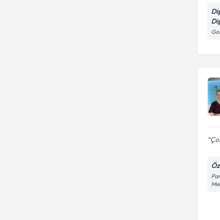
Di
Di
Gon
Çok
Öze
Pan
Mer