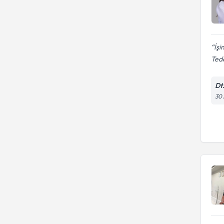
İşi
Teda
Dt
30 