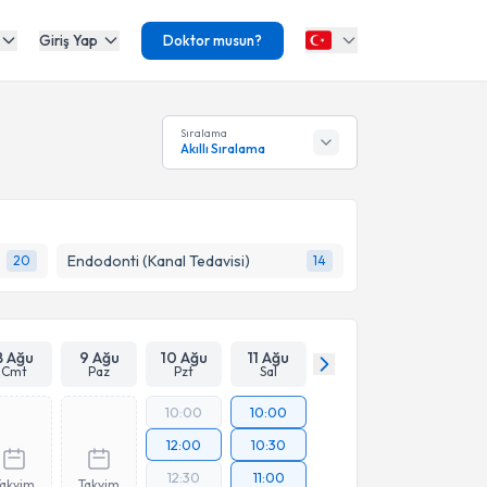
Giriş Yap
Doktor musun?
Sıralama
Akıllı Sıralama
arı)
Endodonti (Kanal Tedavisi)
20
14
8 Ağu
9 Ağu
10 Ağu
11 Ağu
Cmt
Paz
Pzt
Sal
10:00
10:00
12:00
10:30
12:30
11:00
Takvim
Takvim