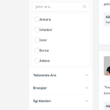
şeki
Kli
Ankara
Fet
İstanbul
İzmir
Bursa
Adana
Antalya
Yakınımda Ara
Konya
hoc
Branşlar
Konumuma yakın uzmanları
kon
göster
İlgi Alanları
His