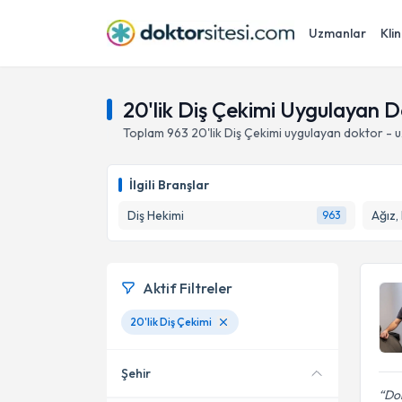
Uzmanlar
Klin
20'lik Diş Çekimi Uygulayan 
Toplam
963
20'lik Diş Çekimi
uygulayan doktor - 
İlgili Branşlar
Diş Hekimi
Ağız,
963
Aktif Filtreler
20'lik Diş Çekimi
Şehir
Dok