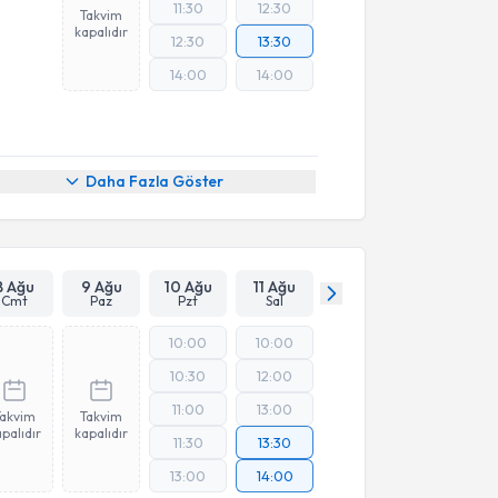
11:30
12:30
Takvim
kapalıdır
12:30
13:30
14:00
14:00
Daha Fazla Göster
8 Ağu
9 Ağu
10 Ağu
11 Ağu
Cmt
Paz
Pzt
Sal
10:00
10:00
10:30
12:00
11:00
13:00
Takvim
Takvim
palıdır
kapalıdır
11:30
13:30
13:00
14:00