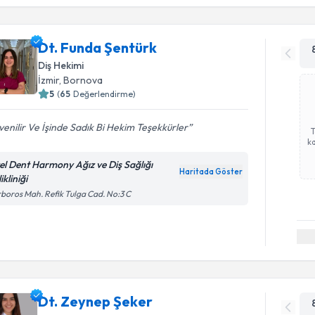
Dt. Funda Şentürk
Diş Hekimi
İzmir
,
Bornova
5
(
65
Değerlendirme)
enilir Ve İşinde Sadık Bi Hekim Teşekkürler
ka
el Dent Harmony Ağız ve Diş Sağlığı
Haritada Göster
ikliniği
boros Mah. Refik Tulga Cad. No:3 C
Dt. Zeynep Şeker