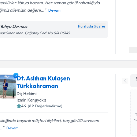
şekkürler Yahya hocam. Her zaman gönül rahatlığıyla
iğimiz ailemizin değerli...
Devamı
.Yahya Durmaz
Haritada Göster
mar Sinan Mah. Çağatay Cad. No:6/A 06145
Dt. Aslıhan Kulaşen
Türkkahraman
Diş Hekimi
İzmir
,
Karşıyaka
4.9
(
89
Değerlendirme)
ka
leğinde başarılı müşteri ilişkileri, hoş görülü sevecen
..
Devamı