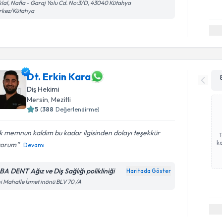
iklal, Nafia - Garaj Yolu Cd. No:3/D, 43040 Kütahya
rkez/Kütahya
Dt. Erkin Kara
Diş Hekimi
Mersin
,
Mezitli
5
(
388
Değerlendirme)
 memnun kaldım bu kadar ilgisinden dolayı teşekkür
ka
yorum
Devamı
BA DENT Ağız ve Diş Sağlığı polikliniği
Haritada Göster
i Mahalle İsmet inönü BLV 70 /A