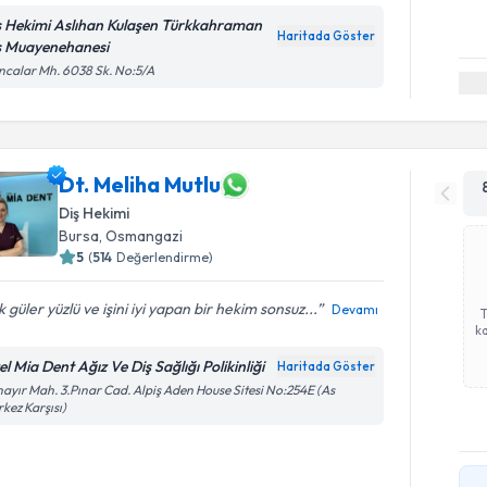
ş Hekimi Aslıhan Kulaşen Türkkahraman
Haritada Göster
ş Muayenehanesi
calar Mh. 6038 Sk. No:5/A
Dt. Meliha Mutlu
Diş Hekimi
Bursa
,
Osmangazi
5
(
514
Değerlendirme)
 güler yüzlü ve işini iyi yapan bir hekim sonsuz...
Devamı
ka
l Mia Dent Ağız Ve Diş Sağlığı Polikinliği
Haritada Göster
ayır Mah. 3.Pınar Cad. Alpiş Aden House Sitesi No:254E (As
kez Karşısı)