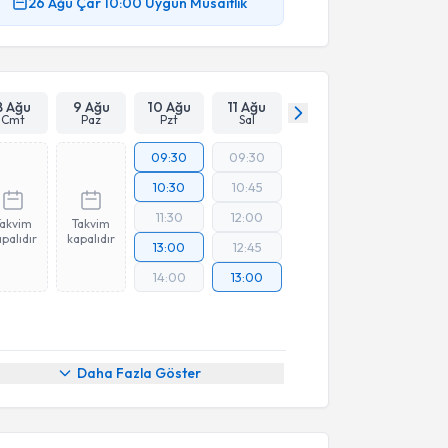
26 Ağu
Çar
10:00
Uygun Müsaitlik
8 Ağu
9 Ağu
10 Ağu
11 Ağu
Cmt
Paz
Pzt
Sal
09:30
09:30
10:30
10:45
11:30
12:00
Takvim
Takvim
palıdır
kapalıdır
13:00
12:45
14:00
13:00
Daha Fazla Göster