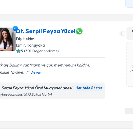
Dt. Serpil Feyza Yücel
Diş Hekimi
İzmir
,
Karşıyaka
5
(
301
Değerlendirme)
lık diş bakımı yaptırdım ve çok memnunum kaldım.
ka
nlikle tavsiye...
Devamı
. Serpil Feyza Yücel Özel Muayenehanesi
Haritada Göster
ybey Mahallesi 1673 Sokak No:1/A