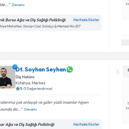
ka
lde...
Devamı
nik Bursa Ağız ve Diş Sağlığı Polikliniği
Haritada Göster
hiye Mahallesi, Sanayi Cad. Solukçu İş Merkezi No:327
Dt. Soyhan Seyhan
Diş Hekimi
Kütahya
,
Merkez
5
(
1
Değerlendirme)
alarımız çok anlayışlı ve güler yüzlü insanlar hijyen
ka
usunda da...
Devamı
ar Ağız ve Diş Sağlığı Polikliniği
Haritada Göster