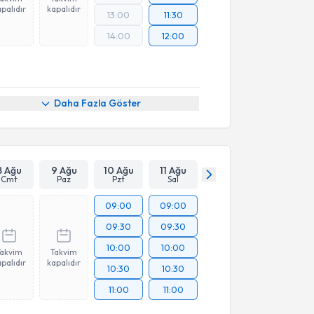
palıdır
kapalıdır
13:00
11:30
14:00
12:00
Daha Fazla Göster
8 Ağu
9 Ağu
10 Ağu
11 Ağu
Cmt
Paz
Pzt
Sal
09:00
09:00
09:30
09:30
10:00
10:00
Takvim
Takvim
palıdır
kapalıdır
10:30
10:30
11:00
11:00