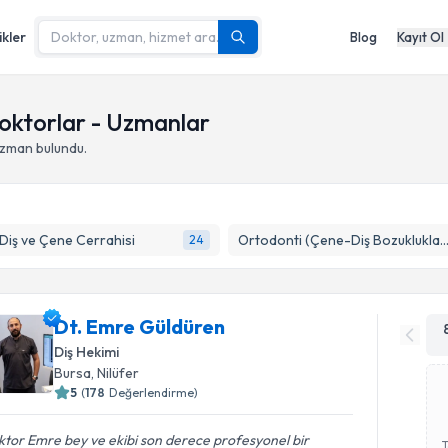
ikler
Blog
Kayıt Ol
Doktorlar - Uzmanlar
uzman bulundu.
 Diş ve Çene Cerrahisi
Ortodonti (Çene-Diş Bozuklukl
24
Dt. Emre Güldüren
Diş Hekimi
Bursa
,
Nilüfer
5
(
178
Değerlendirme)
tor Emre bey ve ekibi son derece profesyonel bir