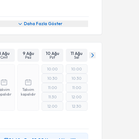
Daha Fazla Göster
8 Ağu
9 Ağu
10 Ağu
11 Ağu
Cmt
Paz
Pzt
Sal
10:00
10:00
10:30
10:30
11:00
11:00
Takvim
Takvim
palıdır
kapalıdır
11:30
12:00
12:00
12:30