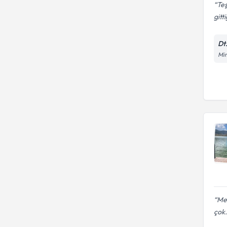
Te
gitt
Dt
Mi
Mes
çok.