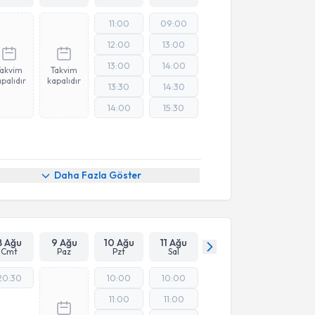
11:00
09:00
12:00
13:00
13:00
14:00
Takvim
Takvim
palıdır
kapalıdır
13:30
14:30
14:00
15:30
Daha Fazla Göster
8 Ağu
9 Ağu
10 Ağu
11 Ağu
Cmt
Paz
Pzt
Sal
20:30
10:00
10:00
11:00
11:00