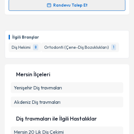
Takvim Talebini Gönder
Randevu Talep Et
Randevu Takvimi Talebi
Dt. İlyas Erkut Yılmaz
için randevu takvimi talebi
oluşturun. Size bu uzmandan randevu almanız için bir
İlgili Branşlar
takvim hazırlandığında e-posta ile bilgilendireceğiz.
Diş Hekimi
Ortodonti (Çene-Diş Bozuklukları)
8
1
E-posta Adresiniz
Mersin İlçeleri
Kişisel verilerimin işlenmesine ilişkin
Aydınlatma
Yenişehir
Metni
Diş travmaları
'ni okudum ve kişisel verilerimin belirtilen
kapsamda işlenmesini kabul ediyorum.
Akdeniz
Diş travmaları
Takvim Talebini Gönder
Diş travmaları ile İlgili Hastalıklar
Mersin 20 Lik Diş Çekimi