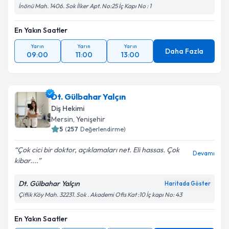
İnönü Mah. 1406. Sok İlker Apt. No:25 İç Kapı No : 1
En Yakın Saatler
Yarın
Yarın
Yarın
Daha Fazla
09:00
11:00
13:00
Dt. Gülbahar Yalçın
Diş Hekimi
Mersin
, Yenişehir
5
(
257
Değerlendirme)
Çok cici bir doktor, açıklamaları net. Eli hassas. Çok
Devamı
kibar....
Dt. Gülbahar Yalçın
Haritada Göster
Çiflik Köy Mah. 32231. Sok . Akademi Ofis Kat :10 İç kapı No: 43
En Yakın Saatler