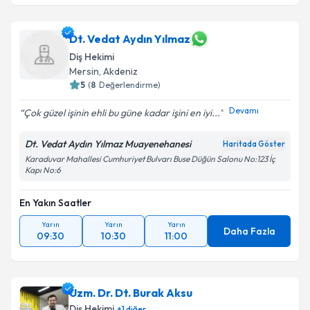
Dt. Vedat Aydın Yılmaz
Diş Hekimi
Mersin
, Akdeniz
5
(
8
Değerlendirme)
Devamı
Çok güzel işinin ehli bu güne kadar işini en iyi...
Dt. Vedat Aydın Yılmaz Muayenehanesi
Haritada Göster
Karaduvar Mahallesi Cumhuriyet Bulvarı Buse Düğün Salonu No:123 İç
Kapı No:6
En Yakın Saatler
Yarın
Yarın
Yarın
Daha Fazla
09:30
10:30
11:00
Uzm. Dr. Dt. Burak Aksu
Diş Hekimi
+
1
diğer