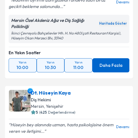
Tedavinin ayrıntılı izahı güzeldi randevu saati biraz
Devamı
gecikti bekleme salonunda...
Mersin Özel Akdeniz Ağız ve Diş Sağlığı
Haritada Göster
Polikliniği
İkinci Çevreyolu Bahçelievler Mh. H. No:480(çati Restaurant Karşisi),
Hüseyin Okan Merzeci Blv, 33140
En Yakın Saatler
Yarın
Yarın
Yarın
Daha Fazla
10:00
10:30
11:00
Dt. Hüseyin Kaya
Diş Hekimi
Mersin
, Yenişehir
5
(
425
Değerlendirme)
Hüseyin bey alanında uzman, hasta psikolojisine önem
Devamı
veren ve iletişimi...