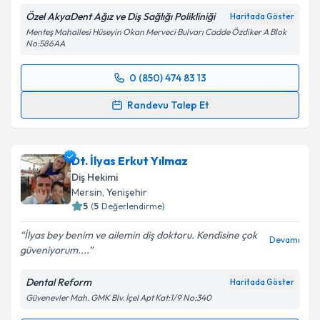
Özel AkyaDent Ağız ve Diş Sağlığı Polikliniği
Haritada Göster
Menteş Mahallesi Hüseyin Okan Merveci Bulvarı Cadde Özdiker A Blok
No:586AA
0 (850) 474 83 13
Randevu Takvimi Talebi
Randevu Talep Et
Dt. Hüseyin Kaya
için randevu takvimi talebi
oluşturun. Size bu uzmandan randevu almanız için bir
Dt. İlyas Erkut Yılmaz
takvim hazırlandığında e-posta ile bilgilendireceğiz.
Diş Hekimi
E-posta Adresiniz
Mersin
, Yenişehir
5
(
5
Değerlendirme)
İlyas bey benim ve ailemin diş doktoru. Kendisine çok
Devamı
güveniyorum....
Kişisel verilerimin işlenmesine ilişkin
Aydınlatma
Metni
'ni okudum ve kişisel verilerimin belirtilen
Dental Reform
Haritada Göster
kapsamda işlenmesini kabul ediyorum.
Güvenevler Mah. GMK Blv. İçel Apt Kat:1/9 No:340