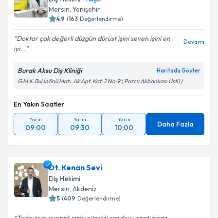
Mersin
, Yenişehir
4.9
(
163
Değerlendirme)
Doktor çok değerli düzgün dürüst işini seven işini en
Devamı
iyi...
Burak Aksu Diş Kliniği
Haritada Göster
G.M.K.Bul İnönü Mah. Ak Apt. Kat: 2 No:9 ( Pozcu Akbankası Üstü )
En Yakın Saatler
Yarın
Yarın
Yarın
Daha Fazla
09:00
09:30
10:00
Dt. Kenan Sevi
Diş Hekimi
Mersin
, Akdeniz
5
(
409
Değerlendirme)