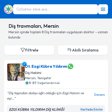
Doktor, klinik ara...
Diş travmaları, Mersin
Mersin
içinde toplam
8
Diş travmaları
uygulayan doktor - uzman
bulundu
Filtrele
Akıllı Sıralama
Dt. Ezgi Kübra Yıldırım
Diş Hekimi
Mersin
, Yenişehir
5
(
57
Değerlendirme)
Diş taşından dolayı ağrı olduğu için Ezgi Hanım ve
Devamı
eşi...
EZGİ KÜBRA YILDIRIM DİŞ KLİNİĞİ
Haritada Göster