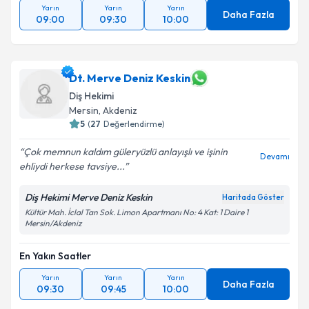
Yarın
Yarın
Yarın
Daha Fazla
09:00
09:30
10:00
Dt. Merve Deniz Keskin
Diş Hekimi
Mersin
, Akdeniz
5
(
27
Değerlendirme)
Çok memnun kaldım güleryüzlü anlayışlı ve işinin
Devamı
ehliydi herkese tavsiye...
Diş Hekimi Merve Deniz Keskin
Haritada Göster
Kültür Mah. İclal Tan Sok. Limon Apartmanı No: 4 Kat: 1 Daire 1
Mersin/Akdeniz
En Yakın Saatler
Yarın
Yarın
Yarın
Daha Fazla
09:30
09:45
10:00