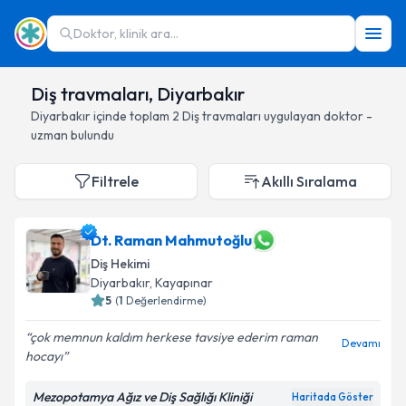
Doktor, klinik ara...
Diş travmaları, Diyarbakır
Diyarbakır
içinde toplam
2
Diş travmaları
uygulayan doktor -
uzman bulundu
Filtrele
Akıllı Sıralama
Dt. Raman Mahmutoğlu
Diş Hekimi
Diyarbakır
, Kayapınar
5
(
1
Değerlendirme)
çok memnun kaldım herkese tavsiye ederim raman
Devamı
hocayı
Mezopotamya Ağız ve Diş Sağlığı Kliniği
Haritada Göster