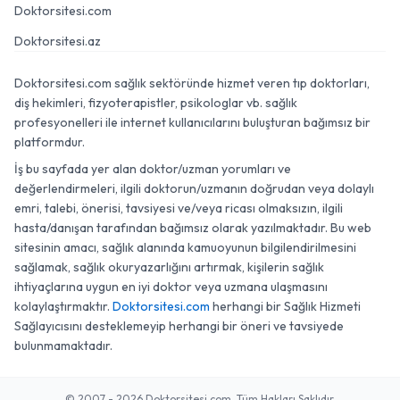
Doktorsitesi.com
Doktorsitesi.az
Doktorsitesi.com sağlık sektöründe hizmet veren tıp doktorları,
diş hekimleri, fizyoterapistler, psikologlar vb. sağlık
profesyonelleri ile internet kullanıcılarını buluşturan bağımsız bir
platformdur.
İş bu sayfada yer alan doktor/uzman yorumları ve
değerlendirmeleri, ilgili doktorun/uzmanın doğrudan veya dolaylı
emri, talebi, önerisi, tavsiyesi ve/veya ricası olmaksızın, ilgili
hasta/danışan tarafından bağımsız olarak yazılmaktadır. Bu web
sitesinin amacı, sağlık alanında kamuoyunun bilgilendirilmesini
sağlamak, sağlık okuryazarlığını artırmak, kişilerin sağlık
ihtiyaçlarına uygun en iyi doktor veya uzmana ulaşmasını
kolaylaştırmaktır.
Doktorsitesi.com
herhangi bir Sağlık Hizmeti
Sağlayıcısını desteklemeyip herhangi bir öneri ve tavsiyede
bulunmamaktadır.
© 2007 - 2026 Doktorsitesi.com. Tüm Hakları Saklıdır.