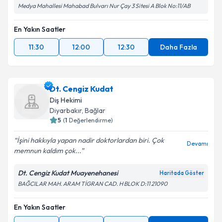
Medya Mahallesi Mahabad Bulvarı Nur Çay 3 Sitesi A Blok No:11/AB
En Yakın Saatler
11:30
12:00
12:30
Daha Fazla
Dt. Cengiz Kudat
Diş Hekimi
Diyarbakır
, Bağlar
5
(
1
Değerlendirme)
İşini hakkıyla yapan nadir doktorlardan biri. Çok
Devamı
memnun kaldım çok...
Dt. Cengiz Kudat Muayenehanesi
Haritada Göster
BAĞCILAR MAH. ARAM TİGRAN CAD. H BLOK D:11 21090
En Yakın Saatler