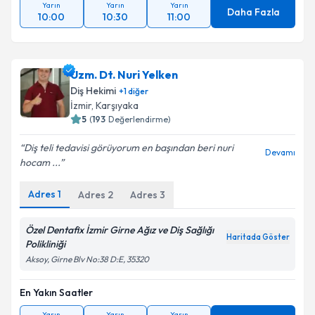
Yarın
Yarın
Yarın
Daha Fazla
10:00
10:30
11:00
Uzm. Dt. Nuri Yelken
Diş Hekimi
+
1
diğer
İzmir
,
Karşıyaka
5
(
193
Değerlendirme)
Diş teli tedavisi görüyorum en başından beri nuri
Devamı
hocam ...
Adres
1
Adres
2
Adres
3
Özel Dentafix İzmir Girne Ağız ve Diş Sağlığı
Haritada Göster
Polikliniği
Aksoy, Girne Blv No:38 D:E, 35320
En Yakın Saatler
Yarın
Yarın
Yarın