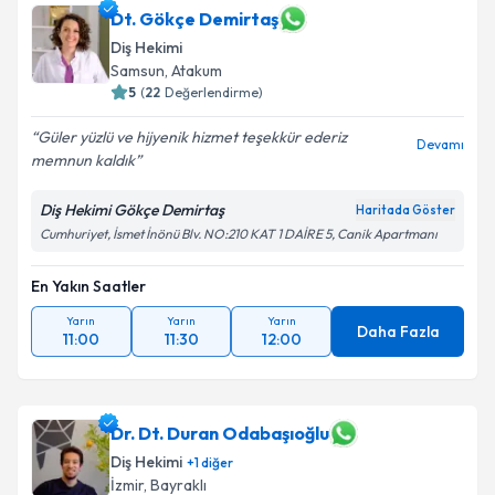
Dt. Gökçe Demirtaş
Diş Hekimi
Samsun
,
Atakum
5
(
22
Değerlendirme)
Güler yüzlü ve hijyenik hizmet teşekkür ederiz
Devamı
memnun kaldık
Diş Hekimi Gökçe Demirtaş
Haritada Göster
Cumhuriyet, İsmet İnönü Blv. NO:210 KAT 1 DAİRE 5, Canik Apartmanı
En Yakın Saatler
Yarın
Yarın
Yarın
Daha Fazla
11:00
11:30
12:00
Dr. Dt. Duran Odabaşıoğlu
Diş Hekimi
+
1
diğer
İzmir
,
Bayraklı