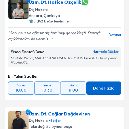
Uzm. Dt. Hatice Özçelik
Diş Hekimi
Ankara
,
Çankaya
5
(
142
Değerlendirme)
Sorunsuz ve ağrısız diş temizliği gerçekleşti. Detaylı
Devamı
açıklamaları ile vermiş...
Piano Dental Clinic
Haritada Göster
Mustafa Kemal, MAHALL ANKARA B Blok Kat:9 Daire:103, Dumlupınar
Blv. No:274,
En Yakın Saatler
Yarın
Yarın
Yarın
Daha Fazla
10:00
10:30
11:00
Uzm. Dt. Çağlar Dağdeviren
Diş Hekimi
+
1
diğer
Tekirdağ
,
Süleymanpaşa