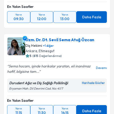
En Yakın Saatler
Yarın
Yarın
Yarın
Daha Fazla
09:30
12:00
13:00
Uzm. Dr. Dt. Sevil Sema Atuğ Özcan
Diş Hekimi
+
1
diğer
Ankara
,
Etimesgut
5
(
815
Değerlendirme)
Sema hocam, işinde harikalar yaratan, eli inanılmaz
Devamı
hafif, bilgisine tam...
Durudent Ağız ve Diş Sağlığı Polikliniği
Haritada Göster
Eryaman Mah. Dil Devrimi Cad. No: 41/7
En Yakın Saatler
Yarın
Yarın
Yarın
Daha Fazla
11:15
11:30
14:15