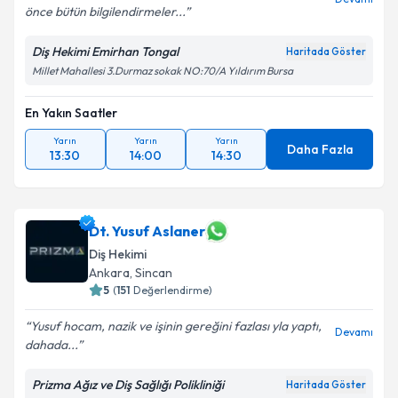
önce bütün bilgilendirmeler...
Diş Hekimi Emirhan Tongal
Haritada Göster
Millet Mahallesi 3.Durmaz sokak NO:70/A Yıldırım Bursa
En Yakın Saatler
Yarın
Yarın
Yarın
Daha Fazla
13:30
14:00
14:30
Dt. Yusuf Aslaner
Diş Hekimi
Ankara
,
Sincan
5
(
151
Değerlendirme)
Yusuf hocam, nazik ve işinin gereğini fazlası yla yaptı,
Devamı
dahada...
Prizma Ağız ve Diş Sağlığı Polikliniği
Haritada Göster