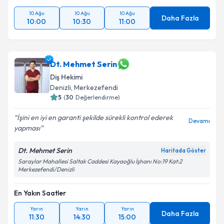
10 Ağu
10 Ağu
10 Ağu
Daha Fazla
10:00
10:30
11:00
Dt. Mehmet Serin
Diş Hekimi
Denizli
,
Merkezefendi
5
(
30
Değerlendirme)
İşini en iyi en garanti şekilde sürekli kontrol ederek
Devamı
yapması
Dt. Mehmet Serin
Haritada Göster
Saraylar Mahallesi Saltak Caddesi Kayaoğlu İşhanı No:19 Kat:2
Merkezefendi/Denizli
En Yakın Saatler
Yarın
Yarın
Yarın
Daha Fazla
11:30
14:30
15:00