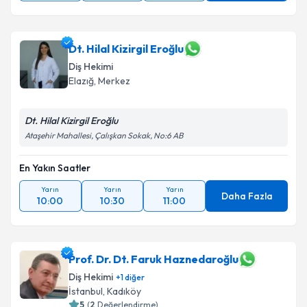
Dt. Hilal Kizirgil Eroğlu
Diş Hekimi
Elazığ
,
Merkez
Dt. Hilal Kizirgil Eroğlu
Ataşehir Mahallesi, Çalışkan Sokak, No:6 AB
En Yakın Saatler
Yarın
Yarın
Yarın
Daha Fazla
10:00
10:30
11:00
Prof. Dr. Dt. Faruk Haznedaroğlu
Diş Hekimi
+
1
diğer
İstanbul
,
Kadıköy
5
(
2
Değerlendirme)