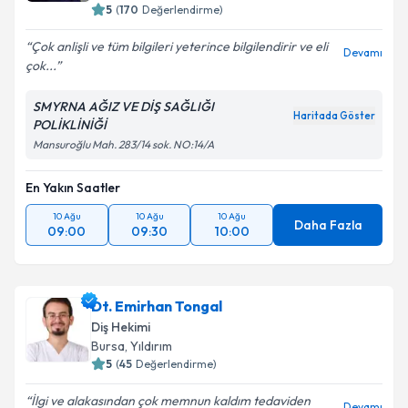
5
(
170
Değerlendirme)
Çok anlişli ve tüm bilgileri yeterince bilgilendirir ve eli
Devamı
çok...
SMYRNA AĞIZ VE DİŞ SAĞLIĞI
Haritada Göster
POLİKLİNİĞİ
Mansuroğlu Mah. 283/14 sok. NO:14/A
En Yakın Saatler
10 Ağu
10 Ağu
10 Ağu
Daha Fazla
09:00
09:30
10:00
Dt. Emirhan Tongal
Diş Hekimi
Bursa
,
Yıldırım
5
(
45
Değerlendirme)
İlgi ve alakasından çok memnun kaldım tedaviden
Devamı