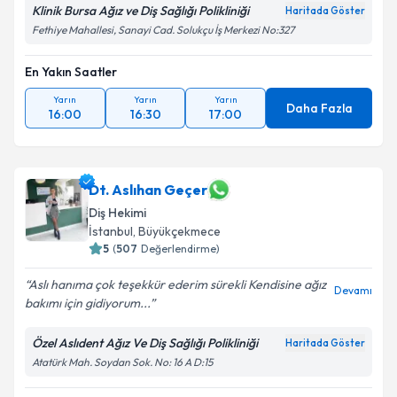
Klinik Bursa Ağız ve Diş Sağlığı Polikliniği
Haritada Göster
Fethiye Mahallesi, Sanayi Cad. Solukçu İş Merkezi No:327
En Yakın Saatler
Yarın
Yarın
Yarın
Daha Fazla
16:00
16:30
17:00
Dt. Aslıhan Geçer
Diş Hekimi
İstanbul
,
Büyükçekmece
5
(
507
Değerlendirme)
Aslı hanıma çok teşekkür ederim sürekli Kendisine ağız
Devamı
bakımı için gidiyorum...
Özel Aslıdent Ağız Ve Diş Sağlığı Polikliniği
Haritada Göster
Atatürk Mah. Soydan Sok. No: 16 A D:15