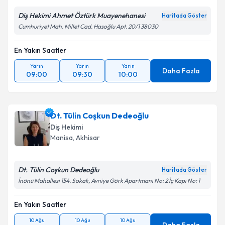
Kişisel verilerimin işlenmesine ilişkin
Aydınlatma
Diş Hekimi Ahmet Öztürk Muayenehanesi
Haritada Göster
Metni
'ni okudum ve kişisel verilerimin belirtilen
Cumhuriyet Mah. Millet Cad. Hasoğlu Apt. 20/1 38030
kapsamda işlenmesini kabul ediyorum.
En Yakın Saatler
Takvim Talebini Gönder
Yarın
Yarın
Yarın
Daha Fazla
09:00
09:30
10:00
Dt. Tülin Coşkun Dedeoğlu
Diş Hekimi
Manisa
,
Akhisar
Dt. Tülin Coşkun Dedeoğlu
Haritada Göster
İnönü Mahallesi 154. Sokak, Avniye Görk Apartmanı No: 2 İç Kapı No: 1
En Yakın Saatler
10 Ağu
10 Ağu
10 Ağu