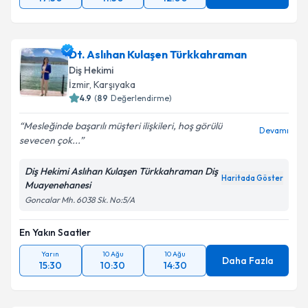
Dt. Aslıhan Kulaşen Türkkahraman
Diş Hekimi
İzmir
,
Karşıyaka
4.9
(
89
Değerlendirme)
Mesleğinde başarılı müşteri ilişkileri, hoş görülü
Devamı
sevecen çok...
Diş Hekimi Aslıhan Kulaşen Türkkahraman Diş
Haritada Göster
Muayenehanesi
Goncalar Mh. 6038 Sk. No:5/A
En Yakın Saatler
Yarın
10 Ağu
10 Ağu
Daha Fazla
15:30
10:30
14:30