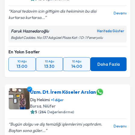
Kanal tedavim icin gittigim dis hekiminin bu disi
Devamı
kurtarsa kurtarsa...
Faruk Haznedaroğlu
Haritada Göster
Bağdat Caddes. No:137 Adıgüzel Plaza Kat : 1 D: 1 Feneryolu
En Yakın Saatler
10 Ağu
10 Ağu
10 Ağu
Daha Fazla
13:00
13:30
14:00
Uzm. Dt. İrem Köseler Arslan
Diş Hekimi
+
1
diğer
Bursa
,
Nilüfer
5
(
264
Değerlendirme)
Bugün dolgu ve diş temizliği işlemlerimi yaptırdım.
Devamı
Baştan sona güler...