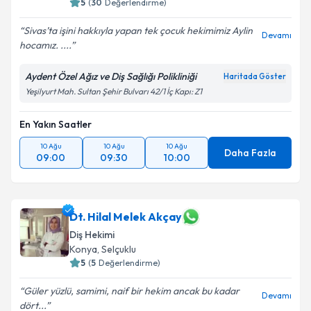
5
(
30
Değerlendirme)
Sivas’ta işini hakkıyla yapan tek çocuk hekimimiz Aylin
Devamı
hocamız. ....
Aydent Özel Ağız ve Diş Sağlığı Polikliniği
Haritada Göster
Yeşilyurt Mah. Sultan Şehir Bulvarı 42/1 İç Kapı: Z1
En Yakın Saatler
10 Ağu
10 Ağu
10 Ağu
Daha Fazla
09:00
09:30
10:00
Dt. Hilal Melek Akçay
Diş Hekimi
Konya
,
Selçuklu
5
(
5
Değerlendirme)
Güler yüzlü, samimi, naif bir hekim ancak bu kadar
Devamı
dört...