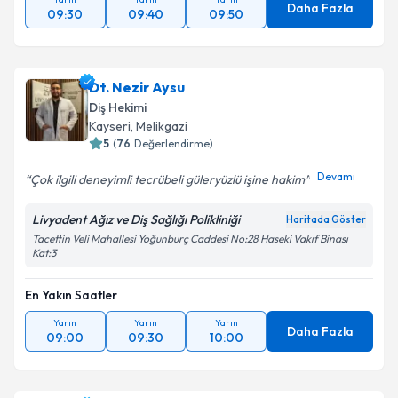
Daha Fazla
09:30
09:40
09:50
Dt. Nezir Aysu
Diş Hekimi
Kayseri
,
Melikgazi
5
(
76
Değerlendirme)
Devamı
Çok ilgili deneyimli tecrübeli güleryüzlü işine hakim
Livyadent Ağız ve Diş Sağlığı Polikliniği
Haritada Göster
Tacettin Veli Mahallesi Yoğunburç Caddesi No:28 Haseki Vakıf Binası
Kat:3
En Yakın Saatler
Yarın
Yarın
Yarın
Daha Fazla
09:00
09:30
10:00