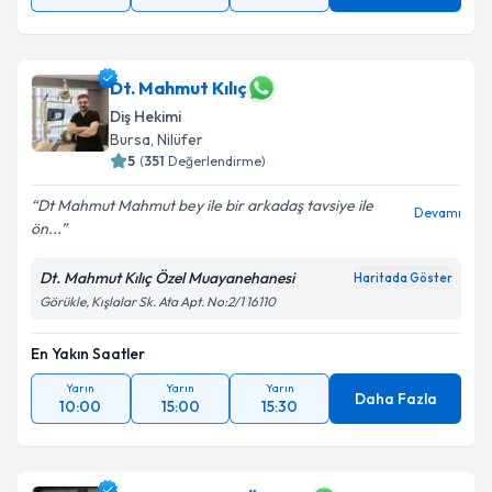
Dt. Mahmut Kılıç
Diş Hekimi
Bursa
,
Nilüfer
5
(
351
Değerlendirme)
Dt Mahmut Mahmut bey ile bir arkadaş tavsiye ile
Devamı
ön...
Dt. Mahmut Kılıç Özel Muayanehanesi
Haritada Göster
Görükle, Kışlalar Sk. Ata Apt. No:2/1 16110
En Yakın Saatler
Yarın
Yarın
Yarın
Daha Fazla
10:00
15:00
15:30