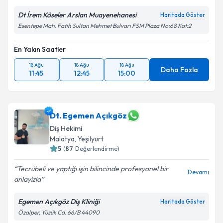
Dt İrem Köseler Arslan Muayenehanesi
Haritada Göster
Esentepe Mah. Fatih Sultan Mehmet Bulvarı FSM Plaza No:68 Kat:2
En Yakın Saatler
18 Ağu
18 Ağu
18 Ağu
Daha Fazla
11:45
12:45
15:00
Dt. Egemen Açıkgöz
Diş Hekimi
Malatya
,
Yeşilyurt
5
(
87
Değerlendirme)
Tecrübeli ve yaptığı işin bilincinde profesyonel bir
Devamı
anlayizla
Egemen Açıkgöz Diş Kliniği
Haritada Göster
Özalper, Yüzük Cd. 66/B 44090