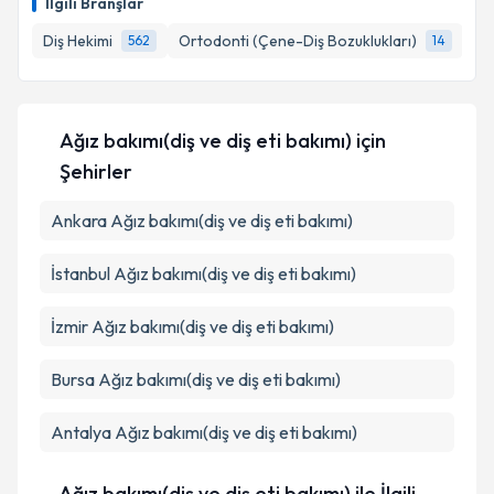
İlgili Branşlar
Diş Hekimi
Ortodonti (Çene-Diş Bozuklukları)
En
562
14
Ağız bakımı(diş ve diş eti bakımı)
için
Şehirler
Ankara
Ağız bakımı(diş ve diş eti bakımı)
İstanbul
Ağız bakımı(diş ve diş eti bakımı)
İzmir
Ağız bakımı(diş ve diş eti bakımı)
Bursa
Ağız bakımı(diş ve diş eti bakımı)
Antalya
Ağız bakımı(diş ve diş eti bakımı)
Ağız bakımı(diş ve diş eti bakımı) ile İlgili