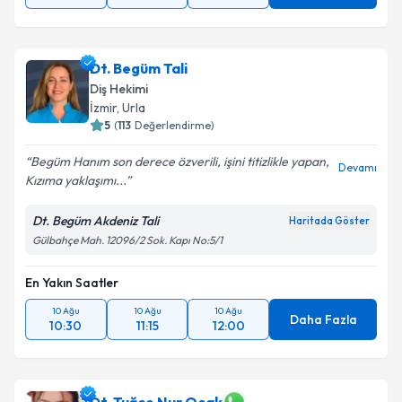
Dt. Begüm Tali
Diş Hekimi
İzmir
,
Urla
5
(
113
Değerlendirme)
Begüm Hanım son derece özverili, işini titizlikle yapan,
Devamı
Kızıma yaklaşımı...
Dt. Begüm Akdeniz Tali
Haritada Göster
Gülbahçe Mah. 12096/2 Sok. Kapı No:5/1
En Yakın Saatler
10 Ağu
10 Ağu
10 Ağu
Daha Fazla
10:30
11:15
12:00