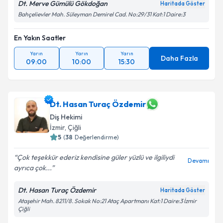
Dt. Merve Gümülü Gökdoğan
Haritada Göster
Bahçelievler Mah. Süleyman Demirel Cad. No:29/31 Kat:1 Daire:3
En Yakın Saatler
Yarın
Yarın
Yarın
Daha Fazla
09:00
10:00
15:30
Dt. Hasan Turaç Özdemir
Diş Hekimi
İzmir
,
Çiğli
5
(
38
Değerlendirme)
Çok teşekkür ederiz kendisine güler yüzlü ve ilgiliydi
Devamı
ayrıca çok...
Dt. Hasan Turaç Özdemir
Haritada Göster
Ataşehir Mah. 8211/8. Sokak No:21 Ataç Apartmanı Kat:1 Daire:3 İzmir
Çiğli