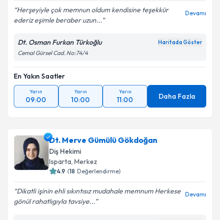
Herşeyiyle çok memnun oldum kendisine teşekkür
Devamı
ederiz eşimle beraber uzun...
Dt. Osman Furkan Türkoğlu
Haritada Göster
Cemal Gürsel Cad. No:74/4
En Yakın Saatler
Yarın
Yarın
Yarın
Daha Fazla
09:00
10:00
11:00
Dt. Merve Gümülü Gökdoğan
Diş Hekimi
Isparta
,
Merkez
4.9
(
18
Değerlendirme)
Dikatli işinin ehli sıkıntısız mudahale memnum Herkese
Devamı
gönül rahatlıgıyla tavsiye...