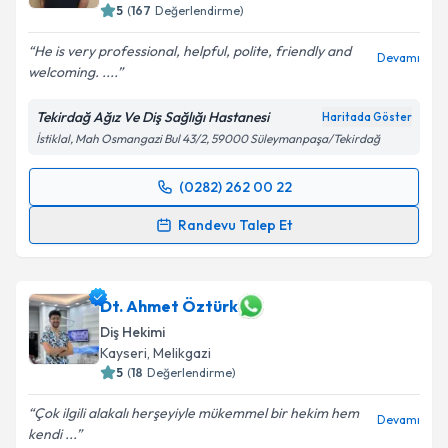
5
(
167
Değerlendirme)
He is very professional, helpful, polite, friendly and
Devamı
welcoming. ....
Tekirdağ Ağız Ve Diş Sağlığı Hastanesi
Haritada Göster
İstiklal, Mah Osmangazi Bul 43/2, 59000 Süleymanpaşa/Tekirdağ
(0282) 262 00 22
Randevu Takvimi Talebi
Randevu Talep Et
Uzm. Dt. Çağlar Dağdeviren
için randevu takvimi
talebi oluşturun. Size bu uzmandan randevu almanız
için bir takvim hazırlandığında e-posta ile
Dt. Ahmet Öztürk
bilgilendireceğiz.
Diş Hekimi
Kayseri
,
Melikgazi
E-posta Adresiniz
5
(
18
Değerlendirme)
Çok ilgili alakalı herşeyiyle mükemmel bir hekim hem
Devamı
kendi ...