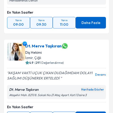
Merkezefendi/Denizli
En Yakın Saatler
Yarın
Yarın
Yarın
Daha Fazla
09:00
09:30
11:00
Dt. Merve Taşkıran
Diş Hekimi
İzmir
,
Çiğli
4.9
(
291
Değerlendirme)
AKŞAM VAKTİ UÇUK ÇIKAN DUDAĞIMDAM DOLAYI
Devamı
SAĞLIMI DÜŞÜNEREK ERTELEDİ
Dt. Merve Taşkıran
Haritada Göster
Ataşehir Mah. 8211/8. Sokak No:21 Ataç Apart. Kat:1 Daire:3
En Yakın Saatler