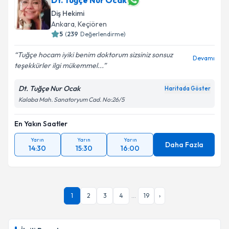
Dt. Tuğçe Nur Ocak
Diş Hekimi
Ankara
,
Keçiören
5
(
239
Değerlendirme)
Tuğçe hocam iyiki benim doktorum sizsiniz sonsuz
Devamı
teşekkürler ilgi mükemmel...
Dt. Tuğçe Nur Ocak
Haritada Göster
Kalaba Mah. Sanatoryum Cad. No:26/5
En Yakın Saatler
Yarın
Yarın
Yarın
Daha Fazla
14:30
15:30
16:00
1
2
3
4
...
19
›