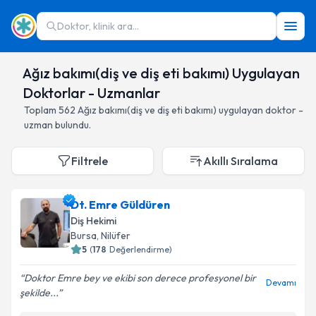
Doktor, klinik ara...
Ağız bakımı(diş ve diş eti bakımı) Uygulayan
Doktorlar - Uzmanlar
Toplam
562
Ağız bakımı(diş ve diş eti bakımı)
uygulayan doktor -
uzman bulundu.
Filtrele
Akıllı Sıralama
Dt. Emre Güldüren
Diş Hekimi
Bursa
,
Nilüfer
5
(
178
Değerlendirme)
Doktor Emre bey ve ekibi son derece profesyonel bir
Devamı
şekilde...