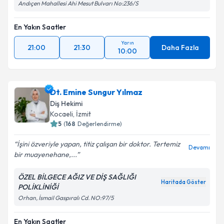
Andıçen Mahallesi Ahi Mesut Bulvarı No:236/S
En Yakın Saatler
Yarın
21:00
21:30
Daha Fazla
10:00
Dt. Emine Sungur Yılmaz
Diş Hekimi
Kocaeli
,
İzmit
5
(
168
Değerlendirme)
İşini özveriyle yapan, titiz çalışan bir doktor. Tertemiz
Devamı
bir muayenehane,...
ÖZEL BİLGECE AĞIZ VE DİŞ SAĞLIĞI
Haritada Göster
POLİKLİNİĞİ
Orhan, İsmail Gaspıralı Cd. NO:97/5
En Yakın Saatler