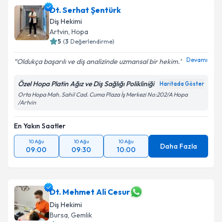
Dt. Serhat Şentürk
Diş Hekimi
Artvin
,
Hopa
5
(
3
Değerlendirme)
Devamı
Oldukça başarılı ve diş analizinde uzmansal bir hekim.
Özel Hopa Platin Ağız ve Diş Sağlığı Polikliniği
Haritada Göster
Orta Hopa Mah. Sahil Cad. Cuma Plaza İş Merkezi No:202/A Hopa
/Artvin
En Yakın Saatler
10 Ağu
10 Ağu
10 Ağu
Daha Fazla
09:00
09:30
10:00
Dt. Mehmet Ali Cesur
Diş Hekimi
Bursa
,
Gemlik