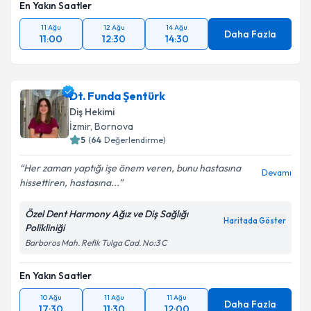
En Yakın Saatler
11 Ağu
12 Ağu
14 Ağu
Daha Fazla
11:00
12:30
14:30
Dt. Funda Şentürk
Diş Hekimi
İzmir
,
Bornova
5
(
64
Değerlendirme)
Her zaman yaptığı işe önem veren, bunu hastasına
Devamı
hissettiren, hastasına...
Özel Dent Harmony Ağız ve Diş Sağlığı
Haritada Göster
Polikliniği
Barboros Mah. Refik Tulga Cad. No:3 C
En Yakın Saatler
10 Ağu
11 Ağu
11 Ağu
Daha Fazla
17:30
11:30
12:00