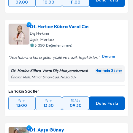
Daha Fazla
09:00
10:00
11:00
Dt. Hatice Kübra Vural Cin
Diş Hekimi
Uşak
,
Merkez
5
(
150
Değerlendirme)
Devamı
Hastalarına karsı güler yüzlü ve nazik teşekürler.
Dt. Hatice Kübra Vural Diş Muayenehanesi
Haritada Göster
Ünalan Mah. Mimar Sinan Cad. No:85 D:9
En Yakın Saatler
Yarın
Yarın
10 Ağu
Daha Fazla
13:00
13:30
09:30
Dt. Ayşe Güney