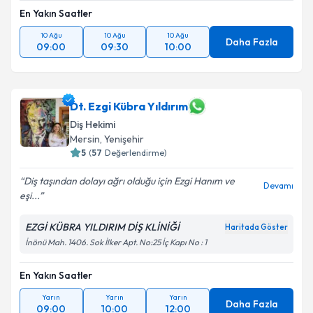
En Yakın Saatler
10 Ağu
10 Ağu
10 Ağu
Daha Fazla
09:00
09:30
10:00
Dt. Ezgi Kübra Yıldırım
Diş Hekimi
Mersin
,
Yenişehir
5
(
57
Değerlendirme)
Diş taşından dolayı ağrı olduğu için Ezgi Hanım ve
Devamı
eşi...
EZGİ KÜBRA YILDIRIM DİŞ KLİNİĞİ
Haritada Göster
İnönü Mah. 1406. Sok İlker Apt. No:25 İç Kapı No : 1
En Yakın Saatler
Yarın
Yarın
Yarın
Daha Fazla
09:00
10:00
12:00