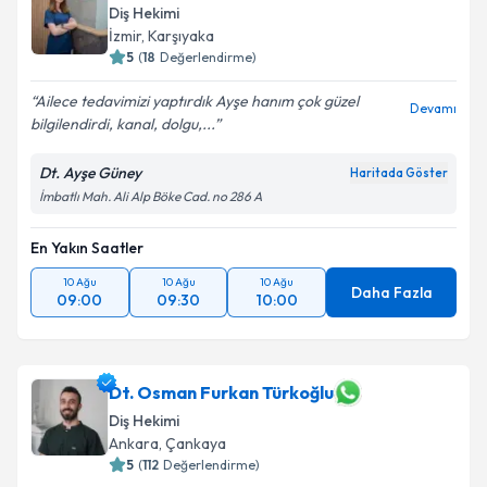
Diş Hekimi
İzmir
,
Karşıyaka
5
(
18
Değerlendirme)
Ailece tedavimizi yaptırdık Ayşe hanım çok güzel
Devamı
bilgilendirdi, kanal, dolgu,...
Dt. Ayşe Güney
Haritada Göster
İmbatlı Mah. Ali Alp Böke Cad. no 286 A
En Yakın Saatler
10 Ağu
10 Ağu
10 Ağu
Daha Fazla
09:00
09:30
10:00
Dt. Osman Furkan Türkoğlu
Diş Hekimi
Ankara
,
Çankaya
5
(
112
Değerlendirme)