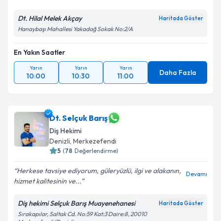
Dt. Hilal Melek Akçay
Haritada Göster
Hanaybaşı Mahallesi Yakadağ Sokak No:2/A
En Yakın Saatler
Yarın
Yarın
Yarın
Daha Fazla
10:00
10:30
11:00
Dt. Selçuk Barış
Diş Hekimi
Denizli
,
Merkezefendi
5
(
78
Değerlendirme)
Herkese tavsiye ediyorum, güleryüzlü, ilgi ve alakanın,
Devamı
hizmet kalitesinin ve...
Diş hekimi Selçuk Barış Muayenehanesi
Haritada Göster
Sırakapılar, Saltak Cd. No:59 Kat:3 Daire:8, 20010