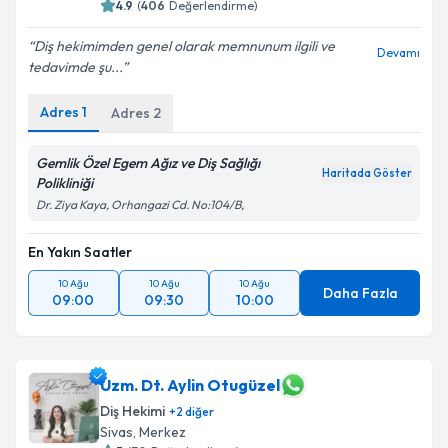
4.9
(
406
Değerlendirme)
Diş hekimimden genel olarak memnunum ilgili ve
Devamı
tedavimde şu...
Adres
1
Adres
2
Gemlik Özel Egem Ağız ve Diş Sağlığı
Haritada Göster
Polikliniği
Dr. Ziya Kaya, Orhangazi Cd. No:104/B,
En Yakın Saatler
10 Ağu
10 Ağu
10 Ağu
Daha Fazla
09:00
09:30
10:00
Uzm. Dt. Aylin Otugüzel
Diş Hekimi
+
2
diğer
Sivas
,
Merkez