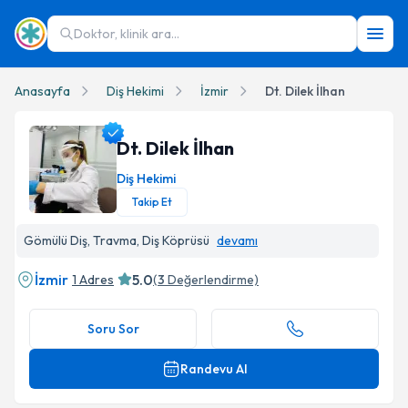
Doktor, klinik ara...
Anasayfa
Diş Hekimi
İzmir
Dt. Dilek İlhan
Dt. Dilek İlhan
Diş Hekimi
Takip Et
Dt. Dilek İlhan Profil Fotoğrafı
Gömülü Diş, Travma, Diş Köprüsü
devamı
İzmir
5.0
1 Adres
(
3
Değerlendirme)
Soru Sor
Randevu Al