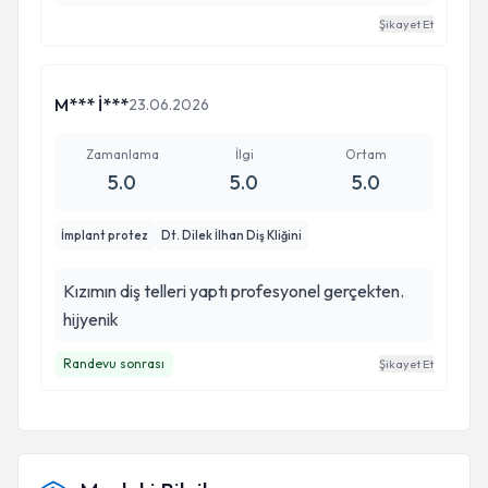
Şikayet Et
M*** İ***
23.06.2026
Zamanlama
İlgi
Ortam
5.0
5.0
5.0
İmplant protez
Dt. Dilek İlhan Diş Kliğini
Kızımın diş telleri yaptı profesyonel gerçekten.
hijyenik
Randevu sonrası
Şikayet Et