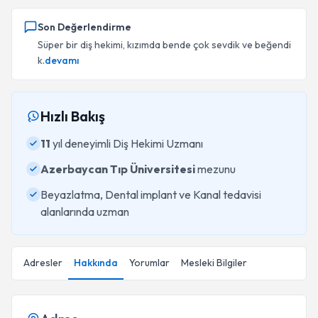
Son Değerlendirme
Süper bir diş hekimi, kızımda bende çok sevdik ve beğendi
k.
devamı
Hızlı Bakış
11
yıl deneyimli Diş Hekimi Uzmanı
Azerbaycan Tıp Üniversitesi
mezunu
Beyazlatma, Dental implant ve Kanal tedavisi
alanlarında uzman
Adresler
Hakkında
Yorumlar
Mesleki Bilgiler