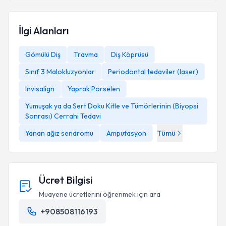
İlgi Alanları
Gömülü Diş
Travma
Diş Köprüsü
Sınıf 3 Malokluzyonlar
Periodontal tedaviler (laser)
Invisalign
Yaprak Porselen
Yumuşak ya da Sert Doku Kitle ve Tümörlerinin (Biyopsi
Sonrası) Cerrahi Tedavi
Yanan ağız sendromu
Amputasyon
Tümü
Ücret Bilgisi
Muayene ücretlerini öğrenmek için ara
+908508116193