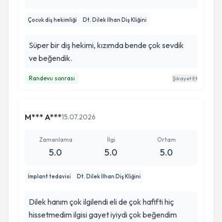
Çocuk diş hekimliği
Dt. Dilek İlhan Diş Kliğini
Süper bir diş hekimi, kızımda bende çok sevdik
ve beğendik.
Randevu sonrası
Şikayet Et
M*** A***
15.07.2026
Zamanlama
İlgi
Ortam
5.0
5.0
5.0
İmplant tedavisi
Dt. Dilek İlhan Diş Kliğini
Dilek hanım çok ilgilendi eli de çok hafifti hiç
hissetmedim ilgisi gayet iyiydi çok beğendim