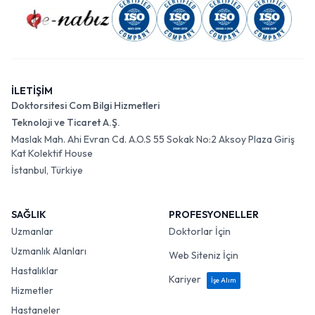
İLETİŞİM
Doktorsitesi Com Bilgi Hizmetleri
Teknoloji ve Ticaret A.Ş.
Maslak Mah. Ahi Evran Cd. A.O.S 55 Sokak No:2 Aksoy Plaza Giriş
Kat Kolektif House
İstanbul, Türkiye
SAĞLIK
PROFESYONELLER
Uzmanlar
Doktorlar İçin
Uzmanlık Alanları
Web Siteniz İçin
Hastalıklar
Kariyer
İşe Alım
Hizmetler
Hastaneler