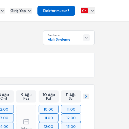
Giriş Yap
Doktor musun?
Sıralama
Akıllı Sıralama
8 Ağu
9 Ağu
10 Ağu
11 Ağu
Cmt
Paz
Pzt
Sal
12:00
10:00
11:00
13:00
11:00
12:00
14:00
12:00
13:00
Takvim