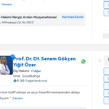
Devamı
ş Hekimi Nergiz Arslan Muayenehanesi
Haritada Göster
ı, Mithatpaşa Cd. No:130/2
Prof. Dr. Dt. Senem Gökçen
Yiğit Özer
Diş Hekimi
+
1
diğer
İzmir
, Güzelbahçe
5
(
50
Değerlendirme)
erinin hafif olması ve acıyı hissettirmemesinden dolayı
luyum.
Devamı