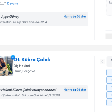
ka
ü...
Devamı
. Ayşe Güney
Haritada Göster
atlı Mah. Ali Alp Böke Cad. no 286 A
Dt. Kübra Çolak
Diş Hekimi
İzmir
, Balçova
ş Hekimi Kübra Çolak Muayenehanesi
Haritada Göster
zi Çakmak Mah. Sakarya Cad. No:46/A 35330