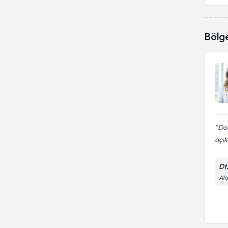
Bölg
Dok
açı
Dt
Ata