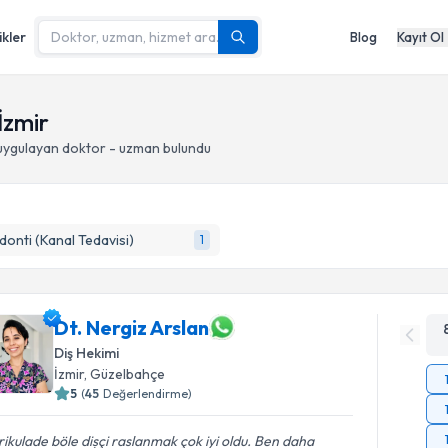
ikler
Blog
Kayıt Ol
İzmir
ygulayan doktor - uzman bulundu
onti (Kanal Tedavisi)
1
Dt. Nergiz Arslan
Diş Hekimi
İzmir
, Güzelbahçe
5
(
45
Değerlendirme)
ikulade böle dișçi raslanmak çok iyi oldu. Ben daha