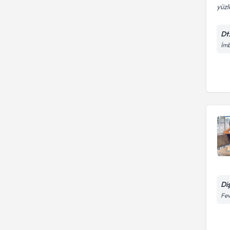
yüzl
Dt
İmb
Di
Fev