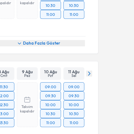
palıdır
kapalıdır
10:30
10:30
11:00
11:00
Daha Fazla Göster
8 Ağu
9 Ağu
10 Ağu
11 Ağu
Cmt
Paz
Pzt
Sal
11:30
09:00
09:00
12:00
09:30
09:30
12:30
10:00
10:00
Takvim
kapalıdır
13:00
10:30
10:30
13:30
11:00
11:00