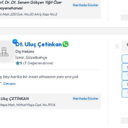
of. Dr. Dt. Senem Gökçen Yiğit Özer
Haritada Göster
ayenehanesi
ki Mah.2251 Sok. No:20 AA İç Kapı No:2
Dt. Uluç Çetinkan
Diş Hekimi
İzmir
, Güzelbahçe
5
(
7
Değerlendirme)
ç bey harika bir insan olmasının yanı sıra çok
Devamı
.Uluç ÇETİNKAN
Haritada Göster
tepe Mah. Mithat Paşa Cad. No.191/A