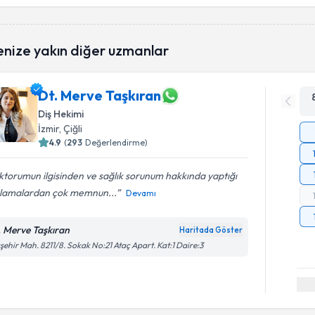
enize yakın diğer uzmanlar
Dt. Merve Taşkıran
Diş Hekimi
İzmir
, Çiğli
4.9
(
293
Değerlendirme)
torumun ilgisinden ve sağlık sorunum hakkında yaptığı
klamalardan çok memnun...
Devamı
. Merve Taşkıran
Haritada Göster
şehir Mah. 8211/8. Sokak No:21 Ataç Apart. Kat:1 Daire:3