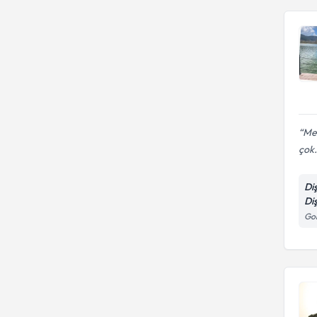
Mes
çok.
Di
Di
Gon