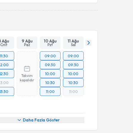
8 Ağu
9 Ağu
10 Ağu
11 Ağu
Cmt
Paz
Pzt
Sal
11:30
09:00
09:00
12:00
09:30
09:30
12:30
10:00
10:00
Takvim
kapalıdır
13:00
10:30
10:30
13:30
11:00
11:00
Daha Fazla Göster