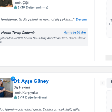
İzmir
, Çiğli
5
(
39
Değerlendirme)
 temizleme. lik diş çekimi ve normal diş çekimi...
Devamı
ka
. Hasan Turaç Özdemir
Haritada Göster
şehir Mah. 8211/8. Sokak No:21 Ataç Apartmanı Kat:1 Daire:3 İzmir
li
Dt. Ayşe Güney
Diş Hekimi
İzmir
, Karşıyaka
5
(
19
Değerlendirme)
gu işlemim çok rahat geçti. Doktorum çok ilgili, güler