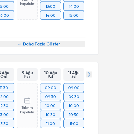
kapalıdır
15:00
13:00
14:00
16:00
14:00
15:00
Daha Fazla Göster
8 Ağu
9 Ağu
10 Ağu
11 Ağu
Cmt
Paz
Pzt
Sal
11:30
09:00
09:00
12:00
09:30
09:30
12:30
10:00
10:00
Takvim
kapalıdır
13:00
10:30
10:30
13:30
11:00
11:00