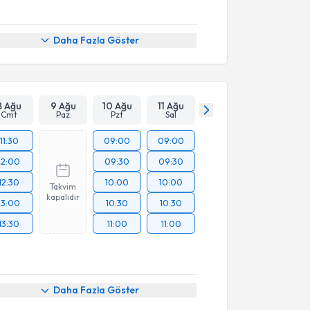
Daha Fazla Göster
8 Ağu
9 Ağu
10 Ağu
11 Ağu
Cmt
Paz
Pzt
Sal
11:30
09:00
09:00
12:00
09:30
09:30
12:30
10:00
10:00
Takvim
kapalıdır
13:00
10:30
10:30
13:30
11:00
11:00
Daha Fazla Göster