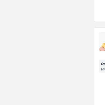
Öze
Çet