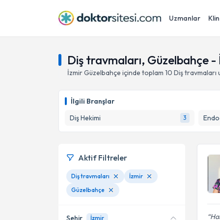
Uzmanlar
Klin
Diş travmaları, Güzelbahçe - 
İzmir
Güzelbahçe
içinde toplam
10
Diş travmaları
u
İlgili Branşlar
Diş Hekimi
Endod
3
Aktif Filtreler
Diş travmaları
İzmir
Güzelbahçe
Har
Şehir
İzmir