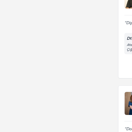
Diş
Dt
Ata
Çiğ
Dol