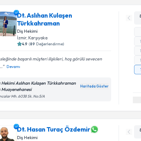
Dt. Aslıhan Kulaşen
Türkkahraman
Diş Hekimi
İzmir
, Karşıyaka
4.9
(
89
Değerlendirme)
leğinde başarılı müşteri ilişkileri, hoş görülü sevecen
..
Devamı
ş Hekimi Aslıhan Kulaşen Türkkahraman
Haritada Göster
ş Muayenehanesi
calar Mh. 6038 Sk. No:5/A
Dt. Hasan Turaç Özdemir
Diş Hekimi