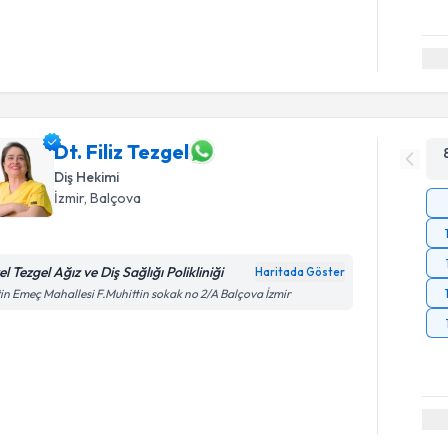
Dt. Filiz Tezgel
Diş Hekimi
İzmir
, Balçova
l Tezgel Ağız ve Diş Sağlığı Polikliniği
Haritada Göster
in Emeç Mahallesi F.Muhittin sokak no 2/A Balçova İzmir