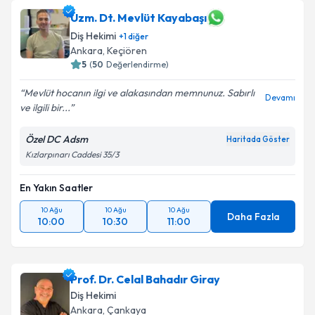
oluşturun. Size bu uzmandan randevu almanız için bir
takvim hazırlandığında e-posta ile bilgilendireceğiz.
Uzm. Dt. Mevlüt Kayabaşı
Diş Hekimi
+
1
diğer
E-posta Adresiniz
Ankara
, Keçiören
5
(
50
Değerlendirme)
Mevlüt hocanın ilgi ve alakasından memnunuz. Sabırlı
Devamı
ve ilgili bir...
Kişisel verilerimin işlenmesine ilişkin
Aydınlatma
Metni
'ni okudum ve kişisel verilerimin belirtilen
Özel DC Adsm
Haritada Göster
kapsamda işlenmesini kabul ediyorum.
Kızlarpınarı Caddesi 35/3
Takvim Talebini Gönder
En Yakın Saatler
10 Ağu
10 Ağu
10 Ağu
Daha Fazla
10:00
10:30
11:00
Prof. Dr. Celal Bahadır Giray
Diş Hekimi
Ankara
, Çankaya