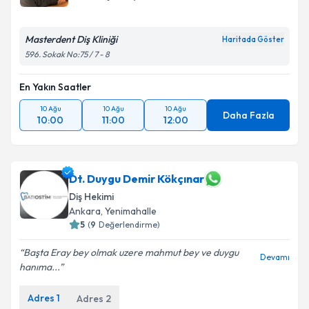
Masterdent Diş Kliniği
Haritada Göster
596. Sokak No:75 / 7 - 8
En Yakın Saatler
10 Ağu
10 Ağu
10 Ağu
Daha Fazla
10:00
11:00
12:00
Dt. Duygu Demir Kökçınar
Diş Hekimi
Ankara
, Yenimahalle
5
(
9
Değerlendirme)
Başta Eray bey olmak uzere mahmut bey ve duygu
Devamı
hanıma...
Adres
1
Adres
2