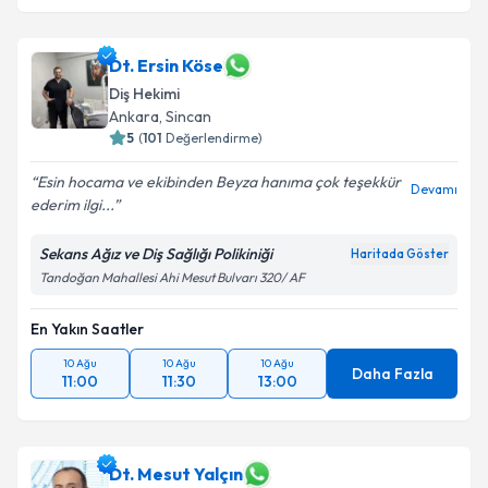
Dt. Ersin Köse
Diş Hekimi
Ankara
, Sincan
5
(
101
Değerlendirme)
Esin hocama ve ekibinden Beyza hanıma çok teşekkür
Devamı
ederim ilgi...
Sekans Ağız ve Diş Sağlığı Polikiniği
Haritada Göster
Tandoğan Mahallesi Ahi Mesut Bulvarı 320/ AF
En Yakın Saatler
10 Ağu
10 Ağu
10 Ağu
Daha Fazla
11:00
11:30
13:00
Dt. Mesut Yalçın