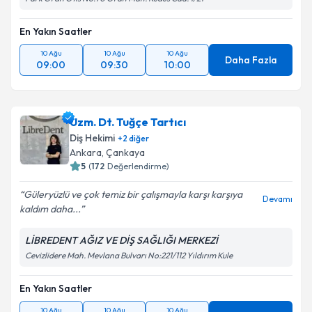
En Yakın Saatler
10 Ağu
10 Ağu
10 Ağu
Daha Fazla
09:00
09:30
10:00
Uzm. Dt. Tuğçe Tartıcı
Diş Hekimi
+
2
diğer
Ankara
, Çankaya
5
(
172
Değerlendirme)
Güleryüzlü ve çok temiz bir çalışmayla karşı karşıya
Devamı
kaldım daha...
LİBREDENT AĞIZ VE DİŞ SAĞLIĞI MERKEZİ
Cevizlidere Mah. Mevlana Bulvarı No:221/112 Yıldırım Kule
En Yakın Saatler
10 Ağu
10 Ağu
10 Ağu