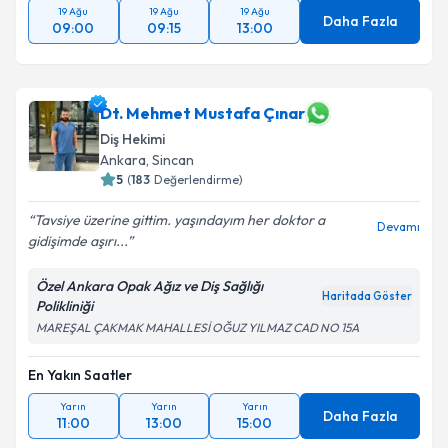
19 Ağu
19 Ağu
19 Ağu
Daha Fazla
09:00
09:15
13:00
Dt. Mehmet Mustafa Çınar
Diş Hekimi
Ankara
, Sincan
5
(
183
Değerlendirme)
Tavsiye üzerine gittim. yaşındayım her doktor a
Devamı
gidişimde aşırı...
Özel Ankara Opak Ağız ve Diş Sağlığı
Haritada Göster
Polikliniği
MAREŞAL ÇAKMAK MAHALLESİ OĞUZ YILMAZ CAD NO 15A
En Yakın Saatler
Yarın
Yarın
Yarın
Daha Fazla
11:00
13:00
15:00