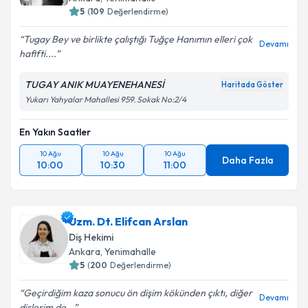
5
(
109
Değerlendirme)
Tugay Bey ve birlikte çalıştığı Tuğçe Hanımın elleri çok
Devamı
hafifti....
TUGAY ANIK MUAYENEHANESİ
Haritada Göster
Yukarı Yahyalar Mahallesi 959. Sokak No:2/4
En Yakın Saatler
10 Ağu
10 Ağu
10 Ağu
Daha Fazla
10:00
10:30
11:00
Uzm. Dt. Elifcan Arslan
Diş Hekimi
Ankara
, Yenimahalle
5
(
200
Değerlendirme)
Geçirdiğim kaza sonucu ön dişim kökünden çıktı, diğer
Devamı
dişlerim de...