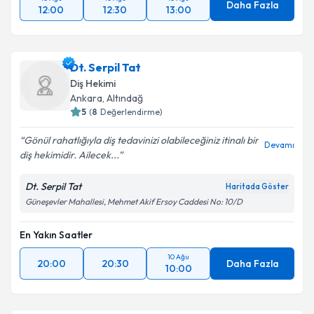
Daha Fazla
12:00
12:30
13:00
Dt. Serpil Tat
Diş Hekimi
Ankara
, Altındağ
5
(
8
Değerlendirme)
Gönül rahatlığıyla diş tedavinizi olabileceğiniz itinalı bir
Devamı
diş hekimidir. Ailecek...
Dt. Serpil Tat
Haritada Göster
Güneşevler Mahallesi, Mehmet Akif Ersoy Caddesi No: 10/D
En Yakın Saatler
10 Ağu
20:00
20:30
Daha Fazla
10:00