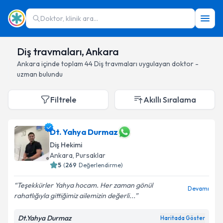
Doktor, klinik ara...
Diş travmaları, Ankara
Ankara
içinde toplam
44
Diş travmaları
uygulayan doktor -
uzman bulundu
Filtrele
Akıllı Sıralama
Dt. Yahya Durmaz
Diş Hekimi
Ankara
, Pursaklar
5
(
269
Değerlendirme)
Teşekkürler Yahya hocam. Her zaman gönül
Devamı
rahatlığıyla gittiğimiz ailemizin değerli...
Dt.Yahya Durmaz
Haritada Göster