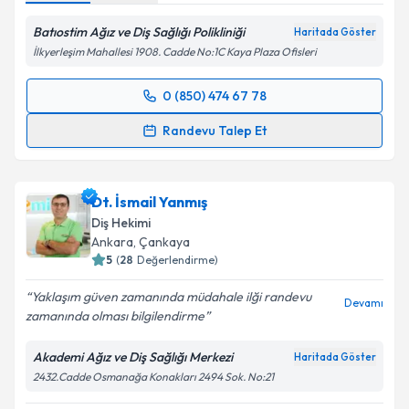
Batıostim Ağız ve Diş Sağlığı Polikliniği
Haritada Göster
İlkyerleşim Mahallesi 1908. Cadde No:1C Kaya Plaza Ofisleri
0 (850) 474 67 78
Randevu Takvimi Talebi
Randevu Talep Et
Dt. Duygu Demir Kökçınar
için randevu takvimi
talebi oluşturun. Size bu uzmandan randevu almanız
Dt. İsmail Yanmış
için bir takvim hazırlandığında e-posta ile
bilgilendireceğiz.
Diş Hekimi
Ankara
, Çankaya
E-posta Adresiniz
5
(
28
Değerlendirme)
Yaklaşım güven zamanında müdahale ilği randevu
Devamı
zamanında olması bilgilendirme
Kişisel verilerimin işlenmesine ilişkin
Aydınlatma
Akademi Ağız ve Diş Sağlığı Merkezi
Haritada Göster
Metni
'ni okudum ve kişisel verilerimin belirtilen
2432.Cadde Osmanağa Konakları 2494 Sok. No:21
kapsamda işlenmesini kabul ediyorum.