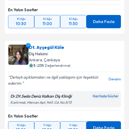
En Yakın Saatler
10 Ağu
10 Ağu
10 Ağu
Daha Fazla
10:30
11:00
11:30
Dt. Ayşegül Köle
Diş Hekimi
Ankara
, Çankaya
5
(
235
Değerlendirme)
Detaylı açıklamaları ve ilgili yaklaşımı için teşekkür
Devamı
ederim.
Dr.Dt.Seda Deniz Kalkan Diş Kliniği
Haritada Göster
Kızılırmak, Mercan Apt, 1441. Cd. No:5/13
En Yakın Saatler
10 Ağu
11 Ağu
11 Ağu
Daha Fazla