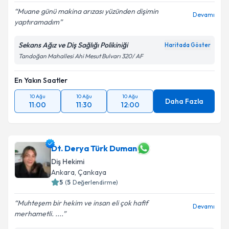
Muane günü makina arızası yüzünden dişimin
Devamı
yaptıramadım
Sekans Ağız ve Diş Sağlığı Polikiniği
Haritada Göster
Tandoğan Mahallesi Ahi Mesut Bulvarı 320/ AF
En Yakın Saatler
10 Ağu
10 Ağu
10 Ağu
Daha Fazla
11:00
11:30
12:00
Dt. Derya Türk Duman
Diş Hekimi
Ankara
, Çankaya
5
(
5
Değerlendirme)
Muhteşem bir hekim ve insan eli çok hafif
Devamı
merhametli. ....