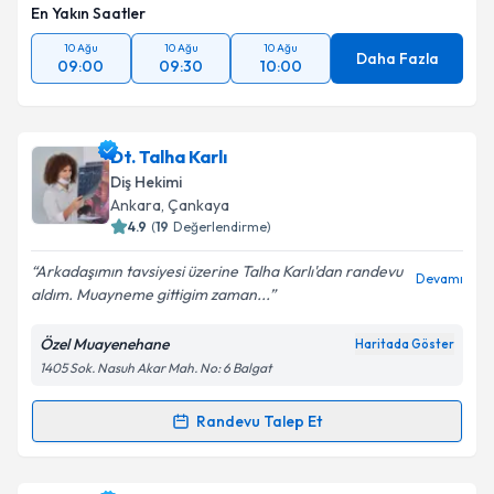
En Yakın Saatler
Takvim Talebini Gönder
10 Ağu
10 Ağu
10 Ağu
Daha Fazla
09:00
09:30
10:00
Dt. Talha Karlı
Diş Hekimi
Ankara
, Çankaya
4.9
(
19
Değerlendirme)
Arkadaşımın tavsiyesi üzerine Talha Karlı'dan randevu
Devamı
aldım. Muayneme gittigim zaman...
Özel Muayenehane
Haritada Göster
1405 Sok. Nasuh Akar Mah. No: 6 Balgat
Randevu Talep Et
Randevu Takvimi Talebi