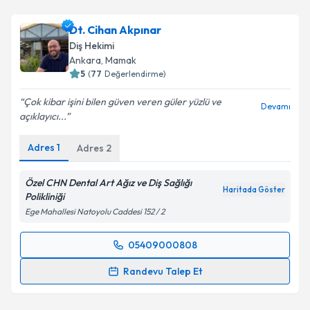
Dt. Cihan Akpınar
Diş Hekimi
Ankara
, Mamak
5
(
77
Değerlendirme)
Çok kibar işini bilen güven veren güler yüzlü ve
Devamı
açıklayıcı...
Adres
1
Adres
2
Özel CHN Dental Art Ağız ve Diş Sağlığı
Haritada Göster
Polikliniği
Ege Mahallesi Natoyolu Caddesi 152 / 2
05409000808
Randevu Takvimi Talebi
Randevu Talep Et
Dt. Cihan Akpınar
için randevu takvimi talebi