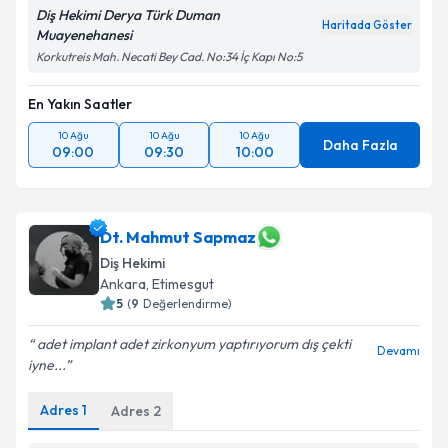
Diş Hekimi Derya Türk Duman
Haritada Göster
Muayenehanesi
Korkutreis Mah. Necati Bey Cad. No:34 İç Kapı No:5
En Yakın Saatler
10 Ağu
10 Ağu
10 Ağu
Daha Fazla
09:00
09:30
10:00
Dt. Mahmut Sapmaz
Diş Hekimi
Ankara
, Etimesgut
5
(
9
Değerlendirme)
adet implant adet zirkonyum yaptırıyorum dış çekti
Devamı
iyne...
Adres
1
Adres
2