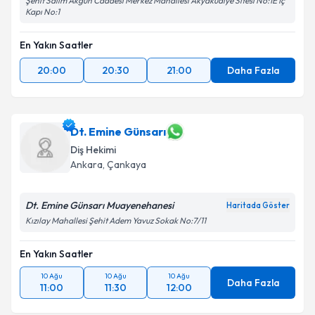
Şehit Salim Akgün Caddesi Merkez Mahallesi Akyakudiye Sitesi No:1E İç
Kapı No:1
En Yakın Saatler
20:00
20:30
21:00
Daha Fazla
Dt. Emine Günsarı
Diş Hekimi
Ankara
, Çankaya
Dt. Emine Günsarı Muayenehanesi
Haritada Göster
Kızılay Mahallesi Şehit Adem Yavuz Sokak No:7/11
En Yakın Saatler
10 Ağu
10 Ağu
10 Ağu
Daha Fazla
11:00
11:30
12:00