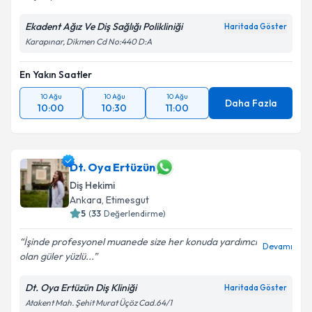
Ekadent Ağız Ve Diş Sağlığı Polikliniği
Haritada Göster
Karapınar, Dikmen Cd No:440 D:A
En Yakın Saatler
10 Ağu
10 Ağu
10 Ağu
Daha Fazla
10:00
10:30
11:00
Dt. Oya Ertüzün
Diş Hekimi
Ankara
, Etimesgut
5
(
33
Değerlendirme)
İşinde profesyonel muanede size her konuda yardımcı
Devamı
olan güler yüzlü...
Dt. Oya Ertüzün Diş Kliniği
Haritada Göster
Atakent Mah. Şehit Murat Üçöz Cad.64/1