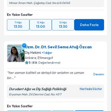
Mimar Sinan Mah. Çağatay Cad. No:6/A 06145
En Yakın Saatler
11 Ağu
12 Ağu
12 Ağu
Daha Fazla
13:30
13:00
13:30
Uzm. Dr. Dt. Sevil Sema Atuğ Özcan
Diş Hekimi
+
1
diğer
Ankara
, Etimesgut
5
(
816
Değerlendirme)
her zaman kaliteli ve detaylı bir anlatım ve uzman
Devamı
bir...
Durudent Ağız ve Diş Sağlığı Polikliniği
Haritada Göster
Eryaman Mah. Dil Devrimi Cad. No: 41/7
En Yakın Saatler