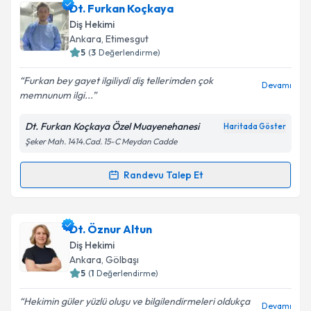
Dt. Talha Karlı
için randevu takvimi talebi oluşturun.
Dt. Furkan Koçkaya
Size bu uzmandan randevu almanız için bir takvim
Diş Hekimi
hazırlandığında e-posta ile bilgilendireceğiz.
Ankara
, Etimesgut
5
(
3
Değerlendirme)
E-posta Adresiniz
Furkan bey gayet ilgiliydi diş tellerimden çok
Devamı
memnunum ilgi...
Dt. Furkan Koçkaya Özel Muayenehanesi
Haritada Göster
Kişisel verilerimin işlenmesine ilişkin
Aydınlatma
Şeker Mah. 1414.Cad. 15-C Meydan Cadde
Metni
'ni okudum ve kişisel verilerimin belirtilen
kapsamda işlenmesini kabul ediyorum.
Randevu Talep Et
Randevu Takvimi Talebi
Takvim Talebini Gönder
Dt. Furkan Koçkaya
için randevu takvimi talebi
Dt. Öznur Altun
oluşturun. Size bu uzmandan randevu almanız için bir
Diş Hekimi
takvim hazırlandığında e-posta ile bilgilendireceğiz.
Ankara
, Gölbaşı
5
(
1
Değerlendirme)
E-posta Adresiniz
Hekimin güler yüzlü oluşu ve bilgilendirmeleri oldukça
Devamı