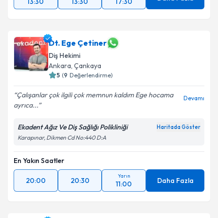
13:30
13:30
17:30
Dt. Ege Çetiner
Diş Hekimi
Ankara
, Çankaya
5
(
9
Değerlendirme)
Çalışanlar çok ilgili çok memnun kaldım Ege hocama
Devamı
ayrıca...
Ekadent Ağız Ve Diş Sağlığı Polikliniği
Haritada Göster
Karapınar, Dikmen Cd No:440 D:A
En Yakın Saatler
Yarın
20:00
20:30
Daha Fazla
11:00