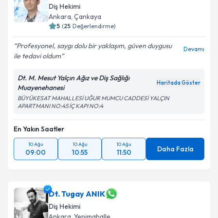
Diş Hekimi
Ankara
, Çankaya
5
(
25
Değerlendirme)
Profesyonel, saygı dolu bir yaklaşım, güven duygusu
Devamı
ile tedavi oldum
Dt. M. Mesut Yalçın Ağız ve Diş Sağlığı
Haritada Göster
Muayenehanesi
BÜYÜKESAT MAHALLESİ UĞUR MUMCU CADDESİ YALÇIN
APARTMANI NO:45 İÇ KAPI NO:4
En Yakın Saatler
10 Ağu
10 Ağu
10 Ağu
Daha Fazla
09:00
10:55
11:50
Dt. Tugay ANIK
Diş Hekimi
Ankara
, Yenimahalle