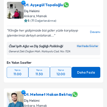
Dt. Ayşegül Topaloğlu
Diş Hekimi
Ankara
, Mamak
5
(
71
Değerlendirme)
Kliniğe her gidişimizde bizi güler yüzle karşılayıp
Devamı
işlemlerimizi detaylı anlatarak...
Özel Işıltı Ağız ve Diş Sağlığı Polikliniği
Haritada Göster
General Zeki Doğan Mah. Natoyolu Cad. No: 112A
En Yakın Saatler
Yarın
Yarın
Yarın
Daha Fazla
11:00
11:30
12:00
Dt. Mehmet Hakan Bektaş
Diş Hekimi
Ankara
, Mamak