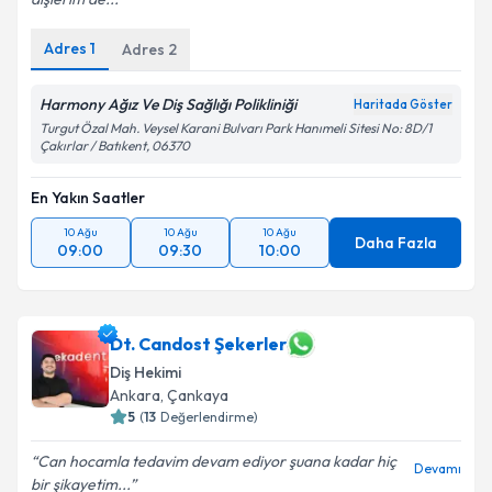
Adres
1
Adres
2
Harmony Ağız Ve Diş Sağlığı Polikliniği
Haritada Göster
Turgut Özal Mah. Veysel Karani Bulvarı Park Hanımeli Sitesi No: 8D/1
Çakırlar / Batıkent, 06370
En Yakın Saatler
10 Ağu
10 Ağu
10 Ağu
Daha Fazla
09:00
09:30
10:00
Dt. Candost Şekerler
Diş Hekimi
Ankara
, Çankaya
5
(
13
Değerlendirme)
Can hocamla tedavim devam ediyor şuana kadar hiç
Devamı
bir şikayetim...