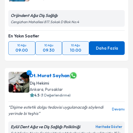
Orijindent Ağız Diş Sağlığı
Cengizhan Mahallesi 817. Sokak D Blok No:4
En Yakın Saatler
10 Ağu
10 Ağu
10 Ağu
Daha Fazla
09:00
09:30
10:00
Dt. Murat Soyhan
Diş Hekimi
Ankara
, Pursaklar
4.5
(
1
Değerlendirme)
Dişime estetik dolgu tedavisi uygulanacağı söylendi
Devamı
yerinde bi teşhis
Eylül Dent Ağız ve Diş Sağlığı Polikliniği
Haritada Göster