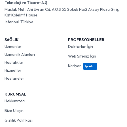
Teknoloji ve Ticaret A.Ş.
Maslak Mah. Ahi Evran Cd. A.O.S 55 Sokak No:2 Aksoy Plaza Giriş
Kat Kolektif House
İstanbul, Türkiye
SAĞLIK
PROFESYONELLER
Uzmanlar
Doktorlar İçin
Uzmanlık Alanları
Web Siteniz İçin
Hastalıklar
Kariyer
İşe Alım
Hizmetler
Hastaneler
KURUMSAL
Hakkımızda
Bize Ulaşın
Gizlilik Politikası