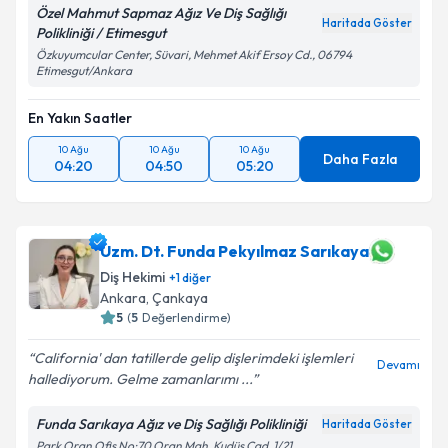
Özel Mahmut Sapmaz Ağız Ve Diş Sağlığı
Haritada Göster
Polikliniği / Etimesgut
Özkuyumcular Center, Süvari, Mehmet Akif Ersoy Cd., 06794
Etimesgut/Ankara
En Yakın Saatler
10 Ağu
10 Ağu
10 Ağu
Daha Fazla
04:20
04:50
05:20
Uzm. Dt. Funda Pekyılmaz Sarıkaya
Diş Hekimi
+
1
diğer
Ankara
, Çankaya
5
(
5
Değerlendirme)
California' dan tatillerde gelip dişlerimdeki işlemleri
Devamı
hallediyorum. Gelme zamanlarımı ...
Funda Sarıkaya Ağız ve Diş Sağlığı Polikliniği
Haritada Göster
Park Oran Ofis No:70 Oran Mah. Kudüs Cad. 1/21