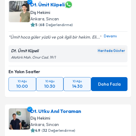
Dt. Ümit Küpeli
Diş Hekimi
Ankara
, Sincan
5
(
68
Değerlendirme)
Devamı
Ümit hoca güler yüzlü ve çok ilgili bir hekim. Eli...
Dt. Ümit Küpeli
Haritada Göster
Atatürk Mah. Onur Cad. 19/1
En Yakın Saatler
10 Ağu
10 Ağu
10 Ağu
Daha Fazla
10:00
10:30
14:30
Dt. Utku Anıl Toraman
Diş Hekimi
Ankara
, Sincan
4.9
(
32
Değerlendirme)