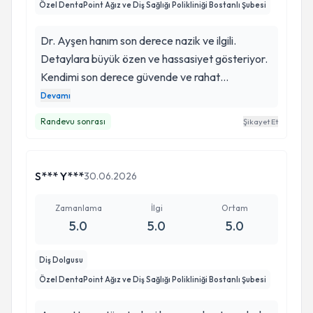
Özel DentaPoint Ağız ve Diş Sağlığı Polikliniği Bostanlı Şubesi
Dr. Ayşen hanım son derece nazik ve ilgili.
Detaylara büyük özen ve hassasiyet gösteriyor.
Kendimi son derece güvende ve rahat
hissediyorum. Tedavi süreci boyunca gerekli
Devamı
bilgilendirmeleri yapıldı ve her şey çok sorunsuz
Randevu sonrası
Şikayet Et
biçimde ilerledi. Sağlık kuruluşu çalışanları da son
derece nazik ve güler yüzlü. Kuruluşun gerek
temizlik ve düzeni gerekse randevu işleyişi son
S*** Y***
30.06.2026
derece başarılı. Ailecek güvenle gidiyoruz.
Zamanlama
İlgi
Ortam
5.0
5.0
5.0
Diş Dolgusu
Özel DentaPoint Ağız ve Diş Sağlığı Polikliniği Bostanlı Şubesi