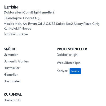
İLETİŞİM
Doktorsitesi Com Bilgi Hizmetleri
Teknoloji ve Ticaret A.Ş.
Maslak Mah. Ahi Evran Cd. A.O.S 55 Sokak No:2 Aksoy Plaza Giriş
Kat Kolektif House
İstanbul, Türkiye
SAĞLIK
PROFESYONELLER
Uzmanlar
Doktorlar İçin
Uzmanlık Alanları
Web Siteniz İçin
Hastalıklar
Kariyer
İşe Alım
Hizmetler
Hastaneler
KURUMSAL
Hakkımızda