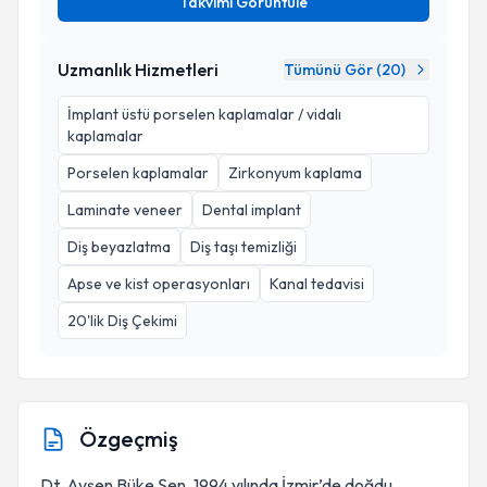
Takvimi Görüntüle
Uzmanlık Hizmetleri
Tümünü Gör (
20
)
İmplant üstü porselen kaplamalar / vidalı
kaplamalar
Porselen kaplamalar
Zirkonyum kaplama
Laminate veneer
Dental implant
Diş beyazlatma
Diş taşı temizliği
Apse ve kist operasyonları
Kanal tedavisi
20'lik Diş Çekimi
Özgeçmiş
Dt. Ayşen Büke Şen, 1994 yılında İzmir’de doğdu.