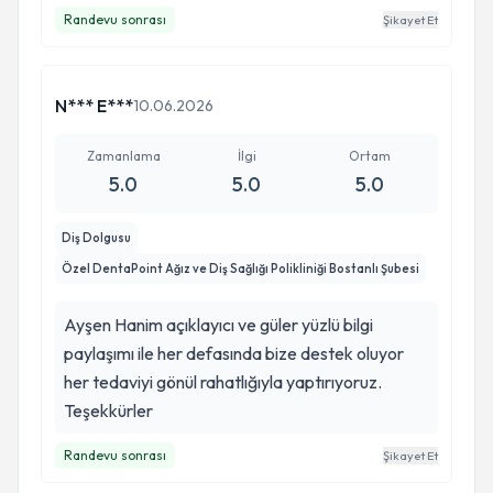
Randevu sonrası
Şikayet Et
N*** E***
10.06.2026
Zamanlama
İlgi
Ortam
5.0
5.0
5.0
Diş Dolgusu
Özel DentaPoint Ağız ve Diş Sağlığı Polikliniği Bostanlı Şubesi
Ayşen Hanim açıklayıcı ve güler yüzlü bilgi
paylaşımı ile her defasında bize destek oluyor
her tedaviyi gönül rahatlığıyla yaptırıyoruz.
Teşekkürler
Randevu sonrası
Şikayet Et