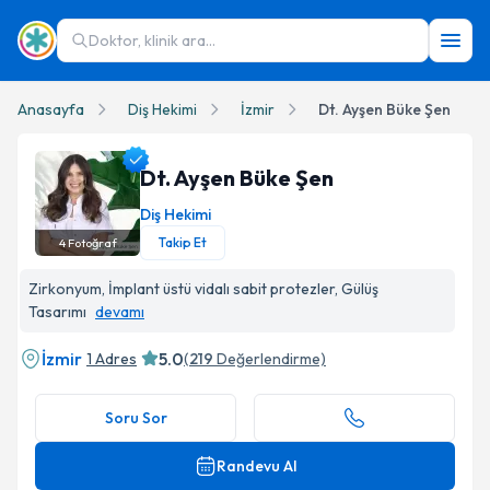
Doktor, klinik ara...
Anasayfa
Diş Hekimi
İzmir
Dt. Ayşen Büke Şen
Dt. Ayşen Büke Şen
Diş Hekimi
Takip Et
4
Fotoğraf
Dt. Ayşen Büke Şen Profil Fotoğrafı
Zirkonyum, İmplant üstü vidalı sabit protezler, Gülüş
Tasarımı
devamı
İzmir
5.0
1 Adres
(
219
Değerlendirme)
Soru Sor
Randevu Al