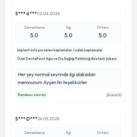
S*** ö***
02.06.2026
Zamanlama
İlgi
Ortam
5.0
5.0
5.0
İmplant üstü porselen kaplamalar / vidalı kaplamalar
Özel DentaPoint Ağız ve Diş Sağlığı Polikliniği Bostanlı Şubesi
Her şey normal seyrinde ilgi alakadan
memnunum Ayşen hn teşekkürler
Randevu sonrası
Şikayet Et
S*** D***
24.05.2026
Zamanlama
İlgi
Ortam