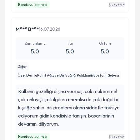
Randevu sonrası
Şikayet Et
M*** B***
16.07.2026
Zamanlama
İlgi
Ortam
5.0
5.0
5.0
Diğer
Özel DentaPoint Ağız ve Diş Sağlığı Polikliniği Bostanlı Şubesi
Kalbinin güzelliği dışına vurmuş. cok mükemmel
çok anlayışlı çok ilgili en önemlisi de çok doğal bı
kişiliğe sahip. dis problemi olana siddetle tavsiye
ediyorum gidin kendisiyle tanışın. basarilarinin
devamını diliyorum.
Randevu sonrası
Şikayet Et