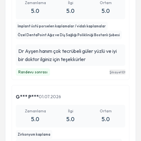
Zamanlama
İlgi
Ortam
5.0
5.0
5.0
İmplant üstü porselen kaplamalar / vidalı kaplamalar
Özel DentaPoint Ağız ve Diş Sağlığı Polikliniği Bostanlı Şubesi
Dr Ayşen hanım çok tecrübeli güler yüzlü ve iyi
bir doktor ilginiz için teşekkürler
Randevu sonrası
Şikayet Et
G*** P***
01.07.2026
Zamanlama
İlgi
Ortam
5.0
5.0
5.0
Zirkonyum kaplama