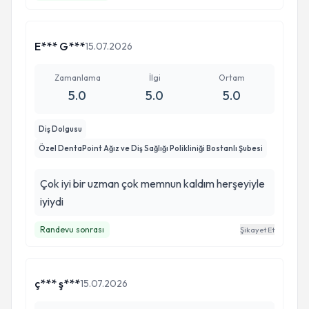
E*** G***
15.07.2026
Zamanlama
İlgi
Ortam
5.0
5.0
5.0
Diş Dolgusu
Özel DentaPoint Ağız ve Diş Sağlığı Polikliniği Bostanlı Şubesi
Çok iyi bir uzman çok memnun kaldım herşeyiyle
iyiydi
Randevu sonrası
Şikayet Et
ç*** ş***
15.07.2026