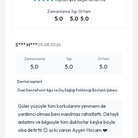
Zamanlama
İlgi
Ortam
5.0
5.0
5.0
S*** H***
05.08.2026
Zamanlama
İlgi
Ortam
5.0
5.0
5.0
Dental implant
Özel DentaPoint Ağız ve Diş Sağlığı Polikliniği Bostanlı Şubesi
Güler yüzüyle tüm korkularımı yenmem de
yardımcı olması beni inanılmaz rahatlattı. Detaylı
anlatımı ve bilgisiyle tüm doktorlar keşke böyle
olsa detirtti 😊 iyi ki varsın Ayşen Hocam ❤️