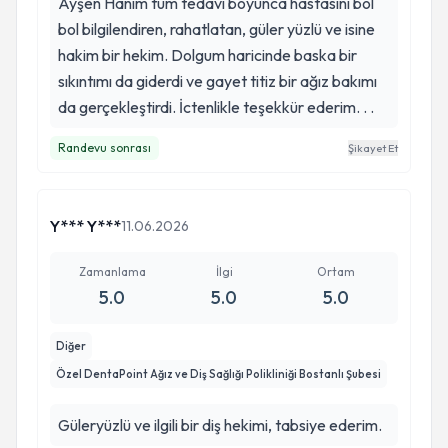
Ayşen Hanım tüm tedavi boyunca hastasını bol
bol bilgilendiren, rahatlatan, güler yüzlü ve isine
hakim bir hekim. Dolgum haricinde baska bir
sıkıntımı da giderdi ve gayet titiz bir ağız bakımı
da gerçekleştirdi. İctenlikle teşekkür ederim. . .
Randevu sonrası
Şikayet Et
Y*** Y***
11.06.2026
Zamanlama
İlgi
Ortam
5.0
5.0
5.0
Diğer
Özel DentaPoint Ağız ve Diş Sağlığı Polikliniği Bostanlı Şubesi
Güleryüzlü ve ilgili bir diş hekimi, tabsiye ederim.