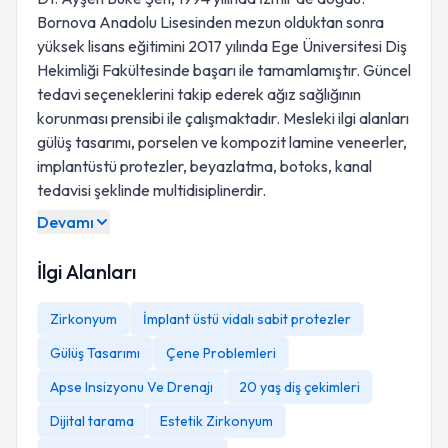
Bornova Anadolu Lisesinden mezun olduktan sonra
yüksek lisans eğitimini 2017 yılında Ege Üniversitesi Diş
Hekimliği Fakültesinde başarı ile tamamlamıştır. Güncel
tedavi seçeneklerini takip ederek ağız sağlığının
korunması prensibi ile çalışmaktadır. Mesleki ilgi alanları
gülüş tasarımı, porselen ve kompozit lamine veneerler,
implantüstü protezler, beyazlatma, botoks, kanal
tedavisi şeklinde multidisiplinerdir.
Devamı
İlgi Alanları
Zirkonyum
İmplant üstü vidalı sabit protezler
Gülüş Tasarımı
Çene Problemleri
Apse Insizyonu Ve Drenajı
20 yaş diş çekimleri
Dijital tarama
Estetik Zirkonyum