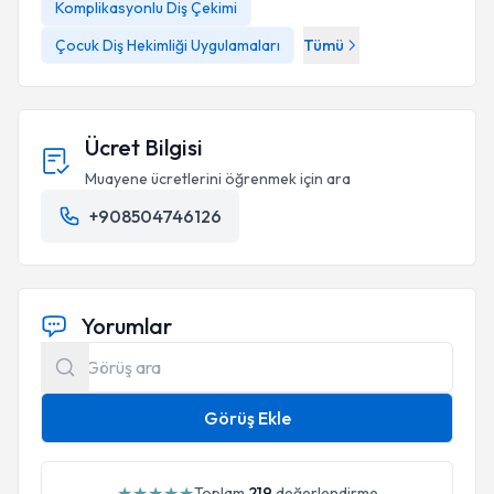
Komplikasyonlu Diş Çekimi
Çocuk Diş Hekimliği Uygulamaları
Tümü
Ücret Bilgisi
Muayene ücretlerini öğrenmek için ara
+908504746126
Yorumlar
Görüş Ekle
★
★
★
★
★
Toplam
219
değerlendirme