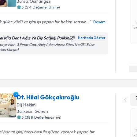
Bursa
,
Osmangazi
5
(
514
Değerlendirme)
 güler yüzlü ve işini iyi yapan bir hekim sonsuz...
Devamı
ka
l Mia Dent Ağız Ve Diş Sağlığı Polikinliği
Haritada Göster
ayır Mah. 3.Pınar Cad. Alpiş Aden House Sitesi No:254E (As
kez Karşısı)
Dt. Hilal Gökçakıroğlu
Diş Hekimi
Balıkesir
,
Gönen
5
(
388
Değerlendirme)
al hanım işini tecrübesi ile güven vererek yapan bir
ka