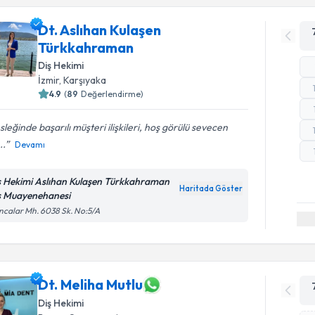
Dt. Aslıhan Kulaşen
Türkkahraman
Diş Hekimi
İzmir
,
Karşıyaka
4.9
(
89
Değerlendirme)
leğinde başarılı müşteri ilişkileri, hoş görülü sevecen
..
Devamı
ş Hekimi Aslıhan Kulaşen Türkkahraman
Haritada Göster
ş Muayenehanesi
calar Mh. 6038 Sk. No:5/A
Dt. Meliha Mutlu
Diş Hekimi