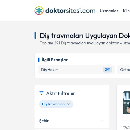
Uzmanlar
Klin
Diş travmaları Uygulayan Do
Toplam
291
Diş travmaları
uygulayan doktor - uzm
İlgili Branşlar
Diş Hekimi
Ortod
291
Aktif Filtreler
Diş travmaları
Şehir
Hüs