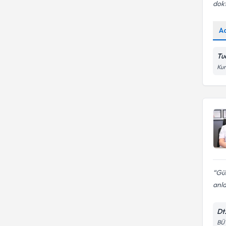
dokt
A
Tua
Kur
Gül
anla
Dt.
BÜ