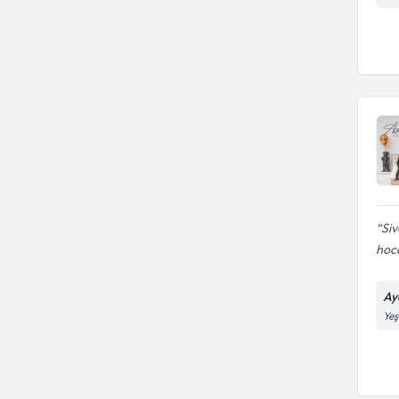
Siv
hoca
Ayd
Yeş