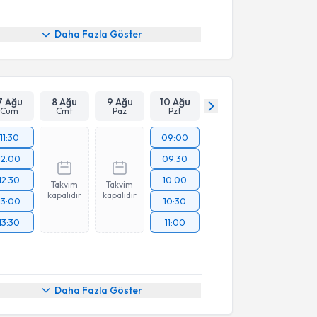
Daha Fazla Göster
7 Ağu
8 Ağu
9 Ağu
10 Ağu
Cum
Cmt
Paz
Pzt
11:30
09:00
12:00
09:30
12:30
10:00
Takvim
Takvim
kapalıdır
kapalıdır
13:00
10:30
13:30
11:00
Daha Fazla Göster