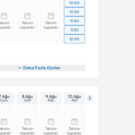
10:00
10:30
11:00
Takvim
Takvim
Takvim
palıdır
kapalıdır
kapalıdır
11:30
12:00
Daha Fazla Göster
7 Ağu
8 Ağu
9 Ağu
10 Ağu
Cum
Cmt
Paz
Pzt
Takvim
Takvim
Takvim
Takvim
palıdır
kapalıdır
kapalıdır
kapalıdır