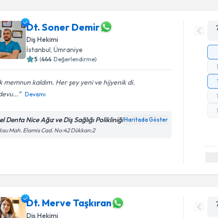
Dt. Soner Demir
Diş Hekimi
İstanbul
,
Ümraniye
5
(
444
Değerlendirme)
 memnun kaldım. Her şey yeni ve hijyenik di.
evu...
Devamı
l Denta Nice Ağız ve Diş Sağlığı Polikliniği
Haritada Göster
lısu Mah. Elamis Cad. No:42 Dükkan:2
Dt. Merve Taşkıran
Diş Hekimi