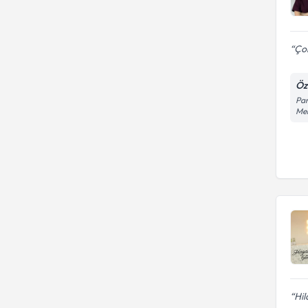
Çok
Öze
Pan
Mer
Hil