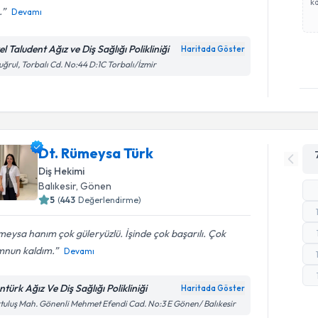
ka
.
Devamı
l Taludent Ağız ve Diş Sağlığı Polikliniği
Haritada Göster
uğrul, Torbalı Cd. No:44 D:1C Torbalı/İzmir
Dt. Rümeysa Türk
Diş Hekimi
Balıkesir
,
Gönen
5
(
443
Değerlendirme)
eysa hanım çok güleryüzlü. İşinde çok başarılı. Çok
nun kaldım.
Devamı
türk Ağız Ve Diş Sağlığı Polikliniği
Haritada Göster
tuluş Mah. Gönenli Mehmet Efendi Cad. No:3 E Gönen/ Balıkesir