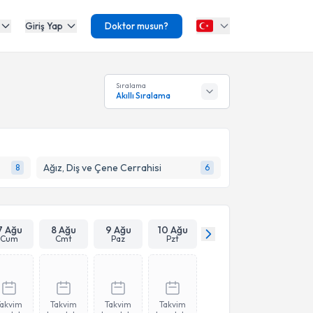
Giriş Yap
Doktor musun?
Sıralama
Akıllı Sıralama
Ağız, Diş ve Çene Cerrahisi
8
6
7 Ağu
8 Ağu
9 Ağu
10 Ağu
Cum
Cmt
Paz
Pzt
Takvim
Takvim
Takvim
Takvim