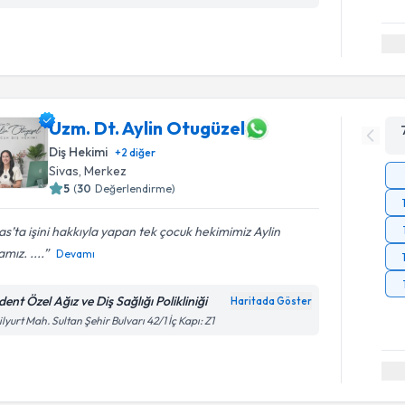
Uzm. Dt. Aylin Otugüzel
Diş Hekimi
+
2
diğer
Sivas
,
Merkez
5
(
30
Değerlendirme)
as’ta işini hakkıyla yapan tek çocuk hekimimiz Aylin
mız. ....
Devamı
ent Özel Ağız ve Diş Sağlığı Polikliniği
Haritada Göster
ilyurt Mah. Sultan Şehir Bulvarı 42/1 İç Kapı: Z1