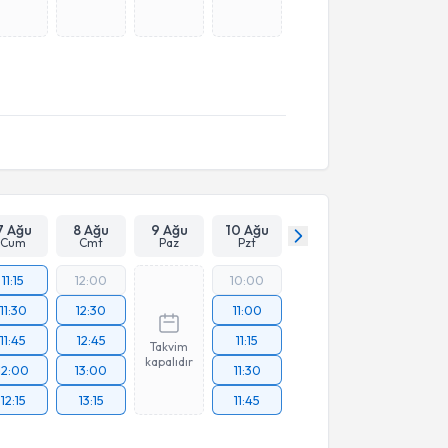
7 Ağu
8 Ağu
9 Ağu
10 Ağu
Cum
Cmt
Paz
Pzt
11:15
12:00
10:00
11:30
12:30
11:00
11:45
12:45
11:15
Takvim
kapalıdır
12:00
13:00
11:30
12:15
13:15
11:45