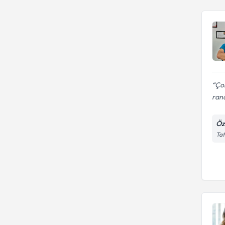
Çok
rand
Öze
Tat