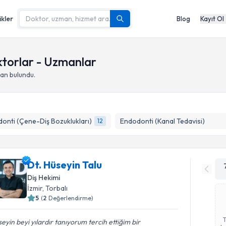
ikler
Blog
Kayıt Ol
ktorlar - Uzmanlar
an bulundu.
onti (Çene-Diş Bozuklukları)
Endodonti (Kanal Tedavisi)
12
Dt. Hüseyin Talu
Diş Hekimi
İzmir
,
Torbalı
5
(
2
Değerlendirme)
eyin beyi yılardır tanıyorum tercih ettiğim bir