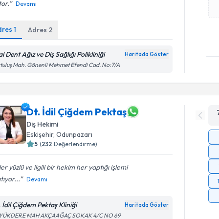
or.
Devamı
dres
1
Adres
2
l Dent Ağız ve Diş Sağlığı Polikliniği
Haritada Göster
tuluş Mah. Gönenli Mehmet Efendi Cad. No:7/A
Dt. İdil Çiğdem Pektaş
Diş Hekimi
Eskişehir
,
Odunpazarı
5
(
232
Değerlendirme)
er yüzlü ve ilgili bir hekim her yaptığı işlemi
tıyor...
Devamı
 İdil Çiğdem Pektaş Kliniği
Haritada Göster
YÜKDERE MAH AKÇAAĞAÇ SOKAK 4/C NO 69