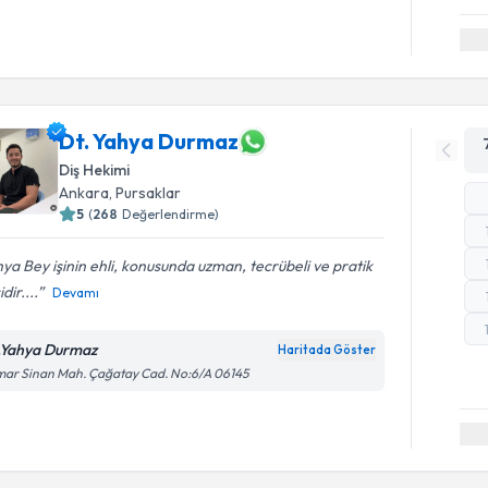
Dt. Yahya Durmaz
Diş Hekimi
Ankara
,
Pursaklar
5
(
268
Değerlendirme)
ya Bey işinin ehli, konusunda uzman, tecrübeli ve pratik
idir....
Devamı
.Yahya Durmaz
Haritada Göster
mar Sinan Mah. Çağatay Cad. No:6/A 06145