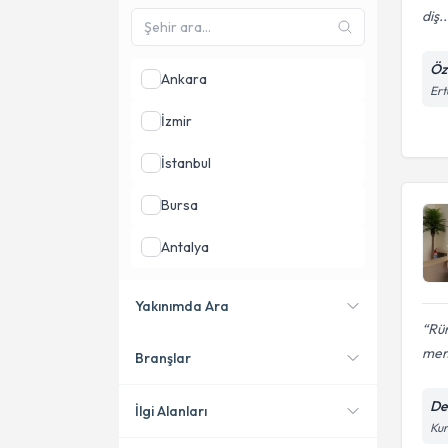
diş..
Öze
Ankara
Ert
İzmir
İstanbul
Bursa
Antalya
Balıkesir
Yakınımda Ara
Rüm
Adana
mem
Branşlar
Konumuma yakın uzmanları
göster
Den
İlgi Alanları
Kur