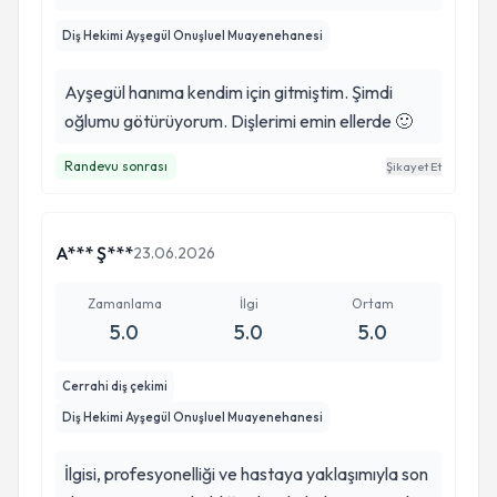
Diş Hekimi Ayşegül Onuşluel Muayenehanesi
Ayşegül hanıma kendim için gitmiştim. Şimdi
oğlumu götürüyorum. Dişlerimi emin ellerde 🙂
Randevu sonrası
Şikayet Et
A*** Ş***
23.06.2026
Zamanlama
İlgi
Ortam
5.0
5.0
5.0
Cerrahi diş çekimi
Diş Hekimi Ayşegül Onuşluel Muayenehanesi
İlgisi, profesyonelliği ve hastaya yaklaşımıyla son