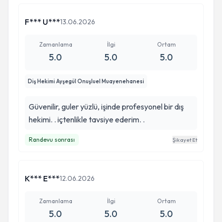
F*** U***
13.06.2026
Zamanlama
İlgi
Ortam
5.0
5.0
5.0
Diş Hekimi Ayşegül Onuşluel Muayenehanesi
Güvenilir, guler yüzlü, işinde profesyonel bir dış
hekimi. . içtenlikle tavsiye ederim. .
Randevu sonrası
Şikayet Et
K*** E***
12.06.2026
Zamanlama
İlgi
Ortam
5.0
5.0
5.0