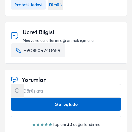
Protetik tedavi
Tümü
Ücret Bilgisi
Muayene ücretlerini öğrenmek için ara
+908504740459
Yorumlar
Görüş Ekle
★
★
★
★
★
Toplam
30
değerlendirme