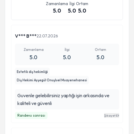
Zamanlama
İlgi
Ortam
5.0
5.0
5.0
V*** B***
22.07.2026
Zamanlama
İlgi
Ortam
5.0
5.0
5.0
Estetik diş hekimliği
Diş Hekimi Ayşegül Onuşluel Muayenehanesi
Guvenle gelebilirsiniz yaptığı işin arkasında ve
kaliteli ve güvenli
Randevu sonrası
Şikayet Et