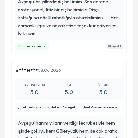
Ayşegül hn yıllardır diş hekimim. Son derece
profesyonel, titiz bir diş hekimidir. Dişçi
koltuğuna gönül rahatlığıyla oturabilirsiniz. . . Her
zamanki ilgisi ve nezaketine teşekkür ediyorum.
İyi ki var. . .
Randevu sonrası
Şikayet Et
B*** H***
03.06.2026
Zamanlama
İlgi
Ortam
5.0
5.0
5.0
Çürük tedavisi
Diş Hekimi Ayşegül Onuşluel Muayenehanesi
Ayşegül hanım yılların verdiği tecrübesiyle hem
işinde çok iyi, hem Güleryüzlü hem de cok pratik