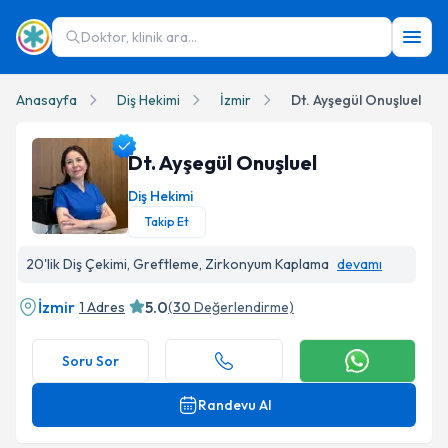
Doktor, klinik ara...
Anasayfa
Diş Hekimi
İzmir
Dt. Ayşegül Onuşluel
Dt. Ayşegül Onuşluel
Diş Hekimi
Takip Et
Dt. Ayşegül Onuşluel Profil Fotoğrafı
20'lik Diş Çekimi, Greftleme, Zirkonyum Kaplama
devamı
İzmir
5.0
1 Adres
(
30
Değerlendirme)
Soru Sor
Randevu Al