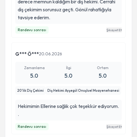
derece memnun kaldığım bir diş hekimi. Cerrahi
diş çekimim sorunsuz geçti. Gönül rahatlığıyla
tavsiye ederim.
Randevu sonrası
Şikayet Et
G*** Ö***
20.06.2026
Zamanlama
İlgi
Ortam
5.0
5.0
5.0
20'lik Diş Çekimi
Diş Hekimi Ayşegül Onuşluel Muayenehanesi
Hekimimin Ellerine sağlık çok teşekkür ediyorum.
.
Randevu sonrası
Şikayet Et