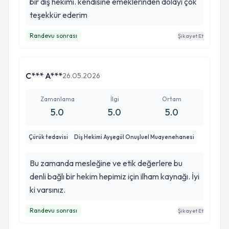
bir diş hekimi. kendisine emeklerinden dolayı çok
teşekkür ederim
Randevu sonrası
Şikayet Et
C*** A***
26.05.2026
Zamanlama
İlgi
Ortam
5.0
5.0
5.0
Çürük tedavisi
Diş Hekimi Ayşegül Onuşluel Muayenehanesi
Bu zamanda mesleğine ve etik değerlere bu
denli bağlı bir hekim hepimiz için ilham kaynağı. İyi
ki varsınız.
Randevu sonrası
Şikayet Et