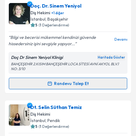
Dr. Dt. Ebubekir Saçlı
için randevu takvimi talebi
Doç. Dr. Sinem Yeniyol
oluşturun. Size bu uzmandan randevu almanız için bir
Takvim Talebini Gönder
Diş Hekimi
+
1
diğer
takvim hazırlandığında e-posta ile bilgilendireceğiz.
İstanbul
, Başakşehir
5
(
1
Değerlendirme)
E-posta Adresiniz
Bilgi ve becerisi mükemmel kendinizi güvende
Devamı
hissedersiniz işini sevgiyle yapıyor...
Doç Dr Sinem Yeniyol Klinigi
Haritada Göster
Kişisel verilerimin işlenmesine ilişkin
Aydınlatma
BAHÇEŞEHİR 2.KISIM BAHÇEŞEHİR LOCA SİTESİ AVNİ AKYOL BLV.1
Metni
'ni okudum ve kişisel verilerimin belirtilen
NO: 3/10
kapsamda işlenmesini kabul ediyorum.
Randevu Talep Et
Randevu Takvimi Talebi
Takvim Talebini Gönder
Doç. Dr. Sinem Yeniyol
için randevu takvimi talebi
Dt. Selin Süthan Temiz
oluşturun. Size bu uzmandan randevu almanız için bir
Diş Hekimi
takvim hazırlandığında e-posta ile bilgilendireceğiz.
İstanbul
, Pendik
5
(
1
Değerlendirme)
E-posta Adresiniz