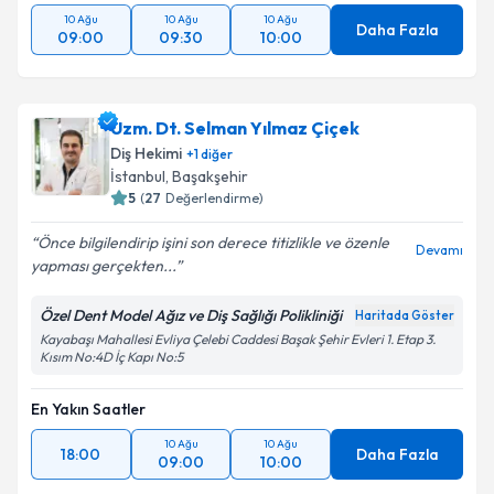
10 Ağu
10 Ağu
10 Ağu
Daha Fazla
09:00
09:30
10:00
Uzm. Dt. Selman Yılmaz Çiçek
Diş Hekimi
+
1
diğer
İstanbul
, Başakşehir
5
(
27
Değerlendirme)
Önce bilgilendirip işini son derece titizlikle ve özenle
Devamı
yapması gerçekten...
Özel Dent Model Ağız ve Diş Sağlığı Polikliniği
Haritada Göster
Kayabaşı Mahallesi Evliya Çelebi Caddesi Başak Şehir Evleri 1. Etap 3.
Kısım No:4D İç Kapı No:5
En Yakın Saatler
10 Ağu
10 Ağu
18:00
Daha Fazla
09:00
10:00