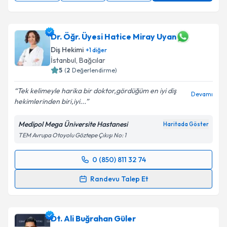
Dr. Öğr. Üyesi Hatice Miray Uyan
Diş Hekimi
+
1
diğer
İstanbul
, Bağcılar
5
(
2
Değerlendirme)
Tek kelimeyle harika bir doktor,gördüğüm en iyi diş
Devamı
hekimlerinden biri,iyi...
Medipol Mega Üniversite Hastanesi
Haritada Göster
TEM Avrupa Otoyolu Göztepe Çıkışı No: 1
0 (850) 811 32 74
Randevu Takvimi Talebi
Randevu Talep Et
Dr. Öğr. Üyesi Hatice Miray Uyan
için randevu
takvimi talebi oluşturun. Size bu uzmandan randevu
Dt. Ali Buğrahan Güler
almanız için bir takvim hazırlandığında e-posta ile