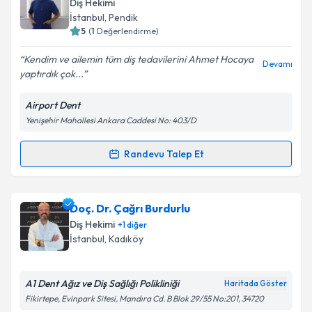
Diş Hekimi
takvim hazırlandığında e-posta ile bilgilendireceğiz.
İstanbul
, Pendik
5
(
1
Değerlendirme)
E-posta Adresiniz
Kendim ve ailemin tüm diş tedavilerini Ahmet Hocaya
Devamı
yaptırdık çok...
Airport Dent
Kişisel verilerimin işlenmesine ilişkin
Aydınlatma
Yenişehir Mahallesi Ankara Caddesi No: 403/D
Metni
'ni okudum ve kişisel verilerimin belirtilen
kapsamda işlenmesini kabul ediyorum.
Randevu Talep Et
Randevu Takvimi Talebi
Takvim Talebini Gönder
Dt. Hacı Ahmet Karaman
için randevu takvimi talebi
Doç. Dr. Çağrı Burdurlu
oluşturun. Size bu uzmandan randevu almanız için bir
Diş Hekimi
+
1
diğer
takvim hazırlandığında e-posta ile bilgilendireceğiz.
İstanbul
, Kadıköy
E-posta Adresiniz
A1 Dent Ağız ve Diş Sağlığı Polikliniği
Haritada Göster
Fikirtepe, Evinpark Sitesi, Mandıra Cd. B Blok 29/55 No:201, 34720