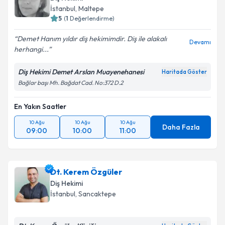
E-posta Adresiniz
İstanbul
, Maltepe
5
(
1
Değerlendirme)
Demet Hanım yıldır diş hekimimdir. Diş ile alakalı
Devamı
herhangi...
Kişisel verilerimin işlenmesine ilişkin
Aydınlatma
Metni
'ni okudum ve kişisel verilerimin belirtilen
Diş Hekimi Demet Arslan Muayenehanesi
Haritada Göster
kapsamda işlenmesini kabul ediyorum.
Bağlar başı Mh. Bağdat Cad. No:372 D.2
En Yakın Saatler
Takvim Talebini Gönder
10 Ağu
10 Ağu
10 Ağu
Daha Fazla
09:00
10:00
11:00
Dt. Kerem Özgüler
Diş Hekimi
İstanbul
, Sancaktepe