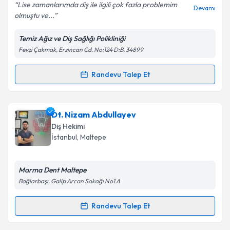
Lise zamanlarımda diş ile ilgili çok fazla problemim
Devamı
olmuştu ve...
Temiz Ağız ve Diş Sağlığı Polikliniği
Kişisel verilerimin işlenmesine ilişkin
Aydınlatma
Fevzi Çakmak, Erzincan Cd. No:124 D:B, 34899
Metni
'ni okudum ve kişisel verilerimin belirtilen
kapsamda işlenmesini kabul ediyorum.
Randevu Talep Et
Randevu Takvimi Talebi
Takvim Talebini Gönder
Dt. Selin Süthan Temiz
için randevu takvimi talebi
Dt. Nizam Abdullayev
oluşturun. Size bu uzmandan randevu almanız için bir
Diş Hekimi
takvim hazırlandığında e-posta ile bilgilendireceğiz.
İstanbul
, Maltepe
E-posta Adresiniz
Marma Dent Maltepe
Bağlarbaşı, Galip Arcan Sokağı No1 A
Kişisel verilerimin işlenmesine ilişkin
Aydınlatma
Randevu Talep Et
Randevu Takvimi Talebi
Metni
'ni okudum ve kişisel verilerimin belirtilen
kapsamda işlenmesini kabul ediyorum.