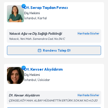
Dt. Nizam Abdullayev
için randevu takvimi talebi
Dt. Serap Taşdan Fırıncı
oluşturun. Size bu uzmandan randevu almanız için bir
Takvim Talebini Gönder
Diş Hekimi
takvim hazırlandığında e-posta ile bilgilendireceğiz.
İstanbul
, Kartal
E-posta Adresiniz
Yakacık Ağız ve Diş Sağlığı Polikliniği
Haritada Göster
Yakacık, Yeni Mah. Samandıra Cad. No:34/C
Kişisel verilerimin işlenmesine ilişkin
Aydınlatma
Randevu Talep Et
Randevu Takvimi Talebi
Metni
'ni okudum ve kişisel verilerimin belirtilen
kapsamda işlenmesini kabul ediyorum.
Dt. Serap Taşdan Fırıncı
için randevu takvimi talebi
Dt. Kevser Akyıldırım
oluşturun. Size bu uzmandan randevu almanız için bir
Takvim Talebini Gönder
Diş Hekimi
takvim hazırlandığında e-posta ile bilgilendireceğiz.
İstanbul
, Üsküdar
E-posta Adresiniz
Dt. Kevser Akyıldırım
Haritada Göster
ÇENGELKÖY MAH. ALBAY HÜSAMETTİN ERTÜRK SOKAK NO:4 D:20