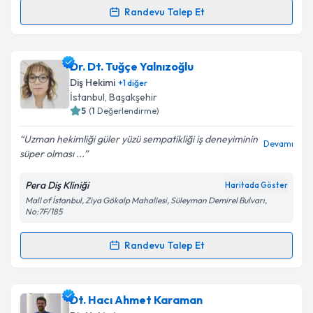
Kişisel verilerimin işlenmesine ilişkin
Aydınlatma
Randevu Talep Et
Randevu Takvimi Talebi
Metni
'ni okudum ve kişisel verilerimin belirtilen
kapsamda işlenmesini kabul ediyorum.
Dt. Kevser Akyıldırım
için randevu takvimi talebi
Dr. Dt. Tuğçe Yalnızoğlu
oluşturun. Size bu uzmandan randevu almanız için bir
Takvim Talebini Gönder
Diş Hekimi
+
1
diğer
takvim hazırlandığında e-posta ile bilgilendireceğiz.
İstanbul
, Başakşehir
5
(
1
Değerlendirme)
E-posta Adresiniz
Uzman hekimliği güler yüzü sempatikliği iş deneyiminin
Devamı
süper olması ...
Pera Diş Kliniği
Haritada Göster
Kişisel verilerimin işlenmesine ilişkin
Aydınlatma
Mall of İstanbul, Ziya Gökalp Mahallesi, Süleyman Demirel Bulvarı,
Metni
'ni okudum ve kişisel verilerimin belirtilen
No:7F/185
kapsamda işlenmesini kabul ediyorum.
Randevu Talep Et
Randevu Takvimi Talebi
Takvim Talebini Gönder
Dr. Dt. Tuğçe Yalnızoğlu
için randevu takvimi talebi
Dt. Hacı Ahmet Karaman
oluşturun. Size bu uzmandan randevu almanız için bir