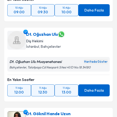
10 Ağu
10 Ağu
10 Ağu
Daha Fazla
09:00
09:30
10:00
Dt. Oğuzhan Ulu
Diş Hekimi
İstanbul
, Bahçelievler
Dt. Oğuzhan Ulu Muayenehanesi
Haritada Göster
Bahçelievler, Talatpaşa Cd Neopark Sitesi 41/D No:18 34180
En Yakın Saatler
11 Ağu
11 Ağu
11 Ağu
Daha Fazla
12:00
12:30
13:00
Dt. Göknil Hande Uzun