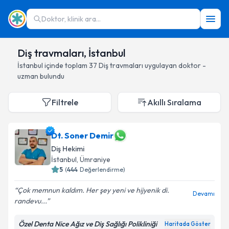
Doktor, klinik ara...
Diş travmaları, İstanbul
İstanbul
içinde toplam
37
Diş travmaları
uygulayan doktor -
uzman bulundu
Filtrele
Akıllı Sıralama
Dt. Soner Demir
Diş Hekimi
İstanbul
, Ümraniye
5
(
444
Değerlendirme)
Çok memnun kaldım. Her şey yeni ve hijyenik di.
Devamı
randevu...
Özel Denta Nice Ağız ve Diş Sağlığı Polikliniği
Haritada Göster