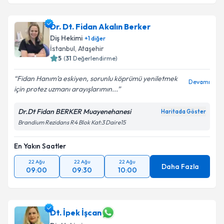
Dr. Dt. Fidan Akalın Berker
Diş Hekimi
+
1
diğer
İstanbul
, Ataşehir
5
(
31
Değerlendirme)
Fidan Hanım’a eskiyen, sorunlu köprümü yeniletmek
Devamı
için protez uzmanı arayışlarımın...
Dr.Dt Fidan BERKER Muayenehanesi
Haritada Göster
Brandium Rezidans R4 Blok Kat:3 Daire15
En Yakın Saatler
22 Ağu
22 Ağu
22 Ağu
Daha Fazla
09:00
09:30
10:00
Dt. İpek İşcan