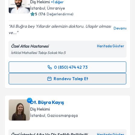
bilgilendireceğiz.
Diş Hekimi
+
1
diğer
İstanbul
, Ümraniye
E-posta Adresiniz
5
(
176
Değerlendirme)
Ali Buğra bey Yıllardır ailemizin doktoru. Ulaşılır olması
Devamı
ve...
Kişisel verilerimin işlenmesine ilişkin
Aydınlatma
Özel Atlas Hastanesi
Haritada Göster
Metni
'ni okudum ve kişisel verilerimin belirtilen
İstiklal Mahallesi Tabip Sokak No:5
kapsamda işlenmesini kabul ediyorum.
0 (850) 474 42 73
Randevu Takvimi Talebi
Takvim Talebini Gönder
Randevu Talep Et
Dt. Ali Buğrahan Güler
için randevu takvimi talebi
oluşturun. Size bu uzmandan randevu almanız için bir
Dt. Büşra Kayış
takvim hazırlandığında e-posta ile bilgilendireceğiz.
Diş Hekimi
E-posta Adresiniz
İstanbul
, Gaziosmanpaşa
Özel İstanbul Ağız Ve Diş Sağlığı Polikliniği
Haritada Göster