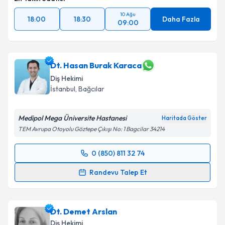
10 Ağu
18:00
18:30
Daha Fazla
09:00
Takvim Talebini Gönder
Dt. Hasan Burak Karaca
Diş Hekimi
İstanbul
, Bağcılar
Medipol Mega Üniversite Hastanesi
Haritada Göster
TEM Avrupa Otoyolu Göztepe Çıkışı No: 1 Bagcilar 34214
0 (850) 811 32 74
Randevu Takvimi Talebi
Randevu Talep Et
Dt. Hasan Burak Karaca
için randevu takvimi talebi
oluşturun. Size bu uzmandan randevu almanız için bir
Dt. Demet Arslan
takvim hazırlandığında e-posta ile bilgilendireceğiz.
Diş Hekimi