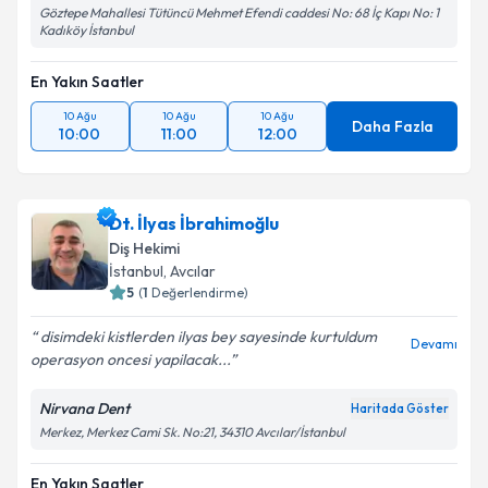
Göztepe Mahallesi Tütüncü Mehmet Efendi caddesi No: 68 İç Kapı No: 1
Kadıköy İstanbul
En Yakın Saatler
10 Ağu
10 Ağu
10 Ağu
Daha Fazla
10:00
11:00
12:00
Dt. İlyas İbrahimoğlu
Diş Hekimi
İstanbul
, Avcılar
5
(
1
Değerlendirme)
disimdeki kistlerden ilyas bey sayesinde kurtuldum
Devamı
operasyon oncesi yapilacak...
Nirvana Dent
Haritada Göster
Merkez, Merkez Cami Sk. No:21, 34310 Avcılar/İstanbul
En Yakın Saatler