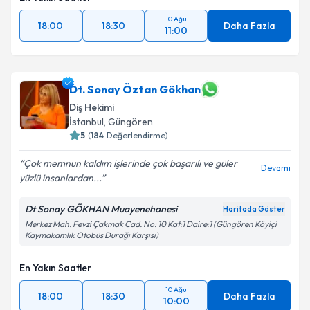
10 Ağu
18:00
18:30
Daha Fazla
11:00
Dt. Sonay Öztan Gökhan
Diş Hekimi
İstanbul
, Güngören
5
(
184
Değerlendirme)
Çok memnun kaldım işlerinde çok başarılı ve güler
Devamı
yüzlü insanlardan...
Dt Sonay GÖKHAN Muayenehanesi
Haritada Göster
Merkez Mah. Fevzi Çakmak Cad. No: 10 Kat:1 Daire:1 (Güngören Köyiçi
Kaymakamlık Otobüs Durağı Karşısı)
En Yakın Saatler
10 Ağu
18:00
18:30
Daha Fazla
10:00