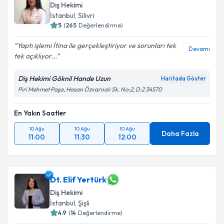
Diş Hekimi
İstanbul
, Silivri
5
(
265
Değerlendirme)
Yaptı işlemi İtina ile gerçekleştiriyor ve sorunları tek
Devamı
tek açıklıyor...
Diş Hekimi Göknil Hande Uzun
Haritada Göster
Piri Mehmet Paşa, Hasan Özvarnalı Sk. No:2, D:2 34570
En Yakın Saatler
10 Ağu
10 Ağu
10 Ağu
Daha Fazla
11:00
11:30
12:00
Dt. Elif Yertürk
Diş Hekimi
İstanbul
, Şişli
4.9
(
14
Değerlendirme)