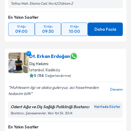
Tatlısu Mah. Elamis Cad. No:42 Dükkan:2
En Yakın Saatler
10 Ağu
10 Ağu
10 Ağu
Daha Fazla
09:00
09:30
10:00
Dt. Erkan Erdoğan
Diş Hekimi
İstanbul
, Kadıköy
5
(
158
Değerlendirme)
Muhtesem ilgi ve alaka guleryuz. aci hissetmeden
Devamı
tedavim bitti
Odent Ağız ve Diş Sağlığı Polikliniği Bostancı
Haritada Göster
Bostancı, Şenesenevler, Yeni Yol Sk. 30/A
En Yakın Saatler