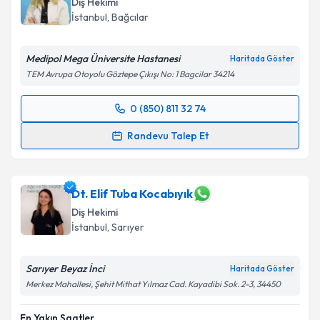
Diş Hekimi
İstanbul
, Bağcılar
Medipol Mega Üniversite Hastanesi
Haritada Göster
TEM Avrupa Otoyolu Göztepe Çıkışı No: 1 Bagcilar 34214
0 (850) 811 32 74
Randevu Takvimi Talebi
Randevu Talep Et
Dt. İpek İşcan
için randevu takvimi talebi oluşturun.
Size bu uzmandan randevu almanız için bir takvim
hazırlandığında e-posta ile bilgilendireceğiz.
Dt. Elif Tuba Kocabıyık
Diş Hekimi
E-posta Adresiniz
İstanbul
, Sarıyer
Sarıyer Beyaz İnci
Haritada Göster
Merkez Mahallesi, Şehit Mithat Yılmaz Cad. Kayadibi Sok. 2-3, 34450
Kişisel verilerimin işlenmesine ilişkin
Aydınlatma
Metni
'ni okudum ve kişisel verilerimin belirtilen
En Yakın Saatler
kapsamda işlenmesini kabul ediyorum.