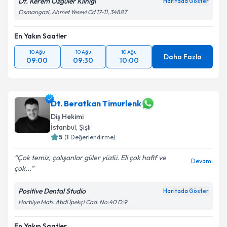
Dt. Kerem Özgüler Kliniği
Haritada Göster
Osmangazi, Ahmet Yesevi Cd 17-11, 34887
En Yakın Saatler
10 Ağu
10 Ağu
10 Ağu
Daha Fazla
09:00
09:30
10:00
Dt. Beratkan Timurlenk
Diş Hekimi
İstanbul
, Şişli
5
(
1
Değerlendirme)
Çok temiz, çalışanlar güler yüzlü. Eli çok hafif ve
Devamı
çok...
Positive Dental Studio
Haritada Göster
Harbiye Mah. Abdi İpekçi Cad. No:40 D:9
En Yakın Saatler