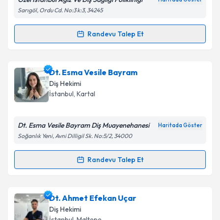
Sarıgöl, Ordu Cd. No:3 k:3, 34245
Kişisel verilerimin işlenmesine ilişkin
Aydınlatma
Metni
'ni okudum ve kişisel verilerimin belirtilen
Randevu Talep Et
kapsamda işlenmesini kabul ediyorum.
Randevu Takvimi Talebi
Takvim Talebini Gönder
Dt. Büşra Kayış
için randevu takvimi talebi oluşturun.
Dt. Esma Vesile Bayram
Size bu uzmandan randevu almanız için bir takvim
Diş Hekimi
hazırlandığında e-posta ile bilgilendireceğiz.
İstanbul
, Kartal
E-posta Adresiniz
Dt. Esma Vesile Bayram Diş Muayenehanesi
Haritada Göster
Soğanlık Yeni, Avni Dilligil Sk. No:5/2, 34000
Kişisel verilerimin işlenmesine ilişkin
Aydınlatma
Randevu Talep Et
Randevu Takvimi Talebi
Metni
'ni okudum ve kişisel verilerimin belirtilen
kapsamda işlenmesini kabul ediyorum.
Dt. Esma Vesile Bayram
için randevu takvimi talebi
Dt. Ahmet Efekan Uçar
oluşturun. Size bu uzmandan randevu almanız için bir
Takvim Talebini Gönder
Diş Hekimi
takvim hazırlandığında e-posta ile bilgilendireceğiz.
İstanbul
, Maltepe