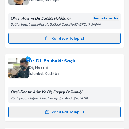
E-posta Adresiniz
Olivin Ağız ve Diş Sağlığı Polikliniği
Haritada Göster
Bağlarbaşı, Yenice Pasajı, Bağdat Cad. No:17427 D:17, 34844
Kişisel verilerimin işlenmesine ilişkin
Aydınlatma
Randevu Talep Et
Randevu Takvimi Talebi
Metni
'ni okudum ve kişisel verilerimin belirtilen
kapsamda işlenmesini kabul ediyorum.
Dt. Ahmet Efekan Uçar
için randevu takvimi talebi
Dr. Dt. Ebubekir Saçlı
oluşturun. Size bu uzmandan randevu almanız için bir
Takvim Talebini Gönder
Diş Hekimi
takvim hazırlandığında e-posta ile bilgilendireceğiz.
İstanbul
, Kadıköy
E-posta Adresiniz
Özel İDentik Ağız Ve Diş Sağlığı Polikliniği
Zühtüpaşa, Bağdat Cad. Dervişoğlu Apt.23/A, 34724
Kişisel verilerimin işlenmesine ilişkin
Aydınlatma
Randevu Talep Et
Randevu Takvimi Talebi
Metni
'ni okudum ve kişisel verilerimin belirtilen
kapsamda işlenmesini kabul ediyorum.