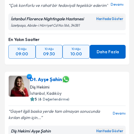
Devamı
Çok konforlu ve rahat bir tedaviydi teşekkür ederim
İstanbul Florence Nightingale Hastanesi
Haritada Göster
İzzetpaşa, Abide-i Hürriyet Cd No:166, 34381
En Yakın Saatler
10 Ağu
10 Ağu
10 Ağu
Daha Fazla
09:00
09:30
10:00
Dt. Ayşe Şahin
Diş Hekimi
İstanbul
, Kadıköy
5
(
6
Değerlendirme)
Gayet ilgili baska yerde tam olmayan sonucunda
Devamı
kırılan dişim için...
Diş Hekimi Ayşe Şahin
Haritada Göster