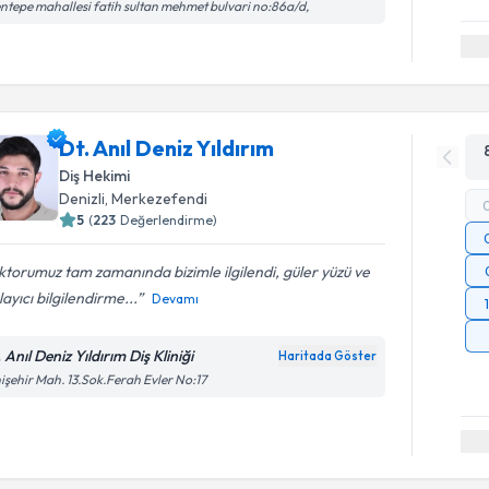
ntepe mahallesi fatih sultan mehmet bulvari no:86a/d,
Dt. Anıl Deniz Yıldırım
Diş Hekimi
Denizli
, Merkezefendi
5
(
223
Değerlendirme)
torumuz tam zamanında bizimle ilgilendi, güler yüzü ve
layıcı bilgilendirme...
Devamı
 Anıl Deniz Yıldırım Diş Kliniği
Haritada Göster
işehir Mah. 13.Sok.Ferah Evler No:17