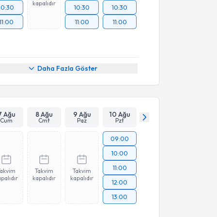
kapalıdır
10:30
10:30
10:30
11:00
11:00
11:00
Daha Fazla Göster
7 Ağu
8 Ağu
9 Ağu
10 Ağu
Cum
Cmt
Paz
Pzt
09:00
10:00
11:00
Takvim
Takvim
Takvim
palıdır
kapalıdır
kapalıdır
12:00
13:00