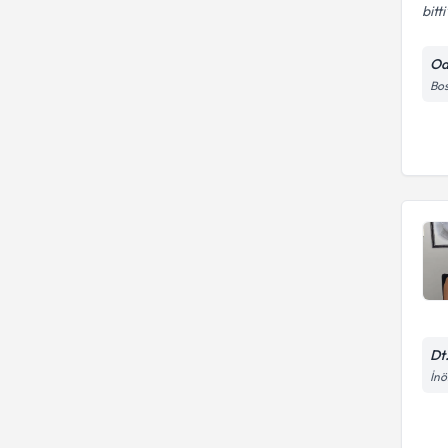
bitti
Od
Bos
Dt
İnö