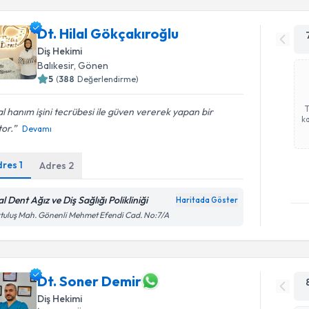
Dt. Hilal Gökçakıroğlu
Diş Hekimi
Balıkesir
, Gönen
5
(
388
Değerlendirme)
al hanım işini tecrübesi ile güven vererek yapan bir
ka
or.
Devamı
dres
1
Adres
2
l Dent Ağız ve Diş Sağlığı Polikliniği
Haritada Göster
tuluş Mah. Gönenli Mehmet Efendi Cad. No:7/A
Dt. Soner Demir
Diş Hekimi