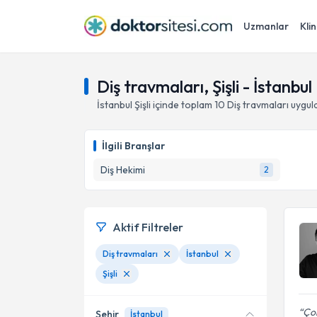
Uzmanlar
Klin
Diş travmaları, Şişli - İstanbul
İstanbul
Şişli
içinde toplam
10
Diş travmaları
uygul
İlgili Branşlar
Diş Hekimi
2
Aktif Filtreler
Diş travmaları
İstanbul
Şişli
Çok
Şehir
İstanbul