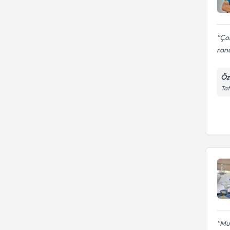
Çok
rand
Öze
Tat
Muh