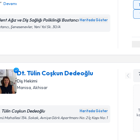
Devamı
ent Ağız ve Diş Sağlığı Polikliniği Bostancı
Haritada Göster
tancı, Şenesenevler, Yeni Yol Sk. 30/A
Dt. Tülin Coşkun Dedeoğlu
Diş Hekimi
Manisa
, Akhisar
. Tülin Coşkun Dedeoğlu
Haritada Göster
ka
nü Mahallesi 154. Sokak, Avniye Görk Apartmanı No: 2 İç Kapı No: 1