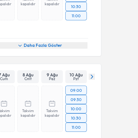
palıdır
kapalıdır
kapalıdır
10:30
11:00
Daha Fazla Göster
7 Ağu
8 Ağu
9 Ağu
10 Ağu
Cum
Cmt
Paz
Pzt
09:00
09:30
10:00
Takvim
Takvim
Takvim
palıdır
kapalıdır
kapalıdır
10:30
11:00