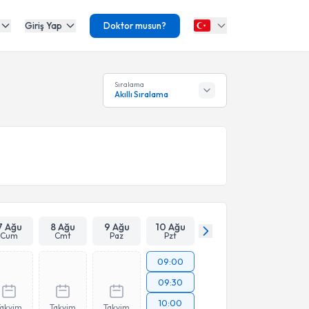
Giriş Yap
Doktor musun?
Sıralama
Akıllı Sıralama
7 Ağu
8 Ağu
9 Ağu
10 Ağu
Cum
Cmt
Paz
Pzt
09:00
09:30
10:00
Takvim
Takvim
Takvim