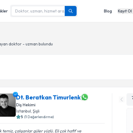
ikler
Blog
Kayıt Ol
ayan doktor - uzman bulundu
Dt. Beratkan Timurlenk
Diş Hekimi
İstanbul
, Şişli
5
(
1
Değerlendirme)
 temiz, çalışanlar güler yüzlü. Eli çok hafif ve