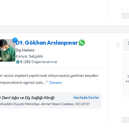
Dt. Gökhan Arslanpınar
Diş Hekimi
Konya
, Selçuklu
5
(
232
Değerlendirme)
r acisis implant yaptirmak istiyorssaniz gokhan beyden
ka
ayacaksiniz agrisiz sizis...
Devamı
 Dent Ağız ve Diş Sağlığı Kliniği
Haritada Göster
ahaddini Eyyubi Mahallesi, Ahmet Yesevi Caddesi, NO:20/D