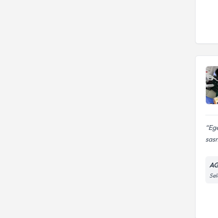
Ege
sasm
AG
Sel