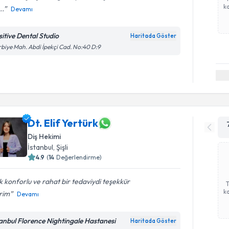
ka
..
Devamı
sitive Dental Studio
Haritada Göster
biye Mah. Abdi İpekçi Cad. No:40 D:9
Dt. Elif Yertürk
Diş Hekimi
İstanbul
, Şişli
4.9
(
14
Değerlendirme)
 konforlu ve rahat bir tedaviydi teşekkür
ka
rim
Devamı
tanbul Florence Nightingale Hastanesi
Haritada Göster