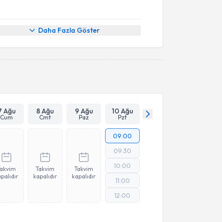
Daha Fazla Göster
7 Ağu
8 Ağu
9 Ağu
10 Ağu
Cum
Cmt
Paz
Pzt
09:00
09:30
10:00
Takvim
Takvim
Takvim
palıdır
kapalıdır
kapalıdır
11:00
12:00