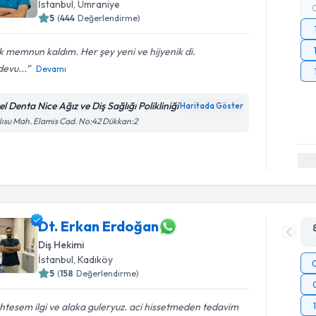
İstanbul
, Ümraniye
5
(
444
Değerlendirme)
 memnun kaldım. Her şey yeni ve hijyenik di.
evu...
Devamı
l Denta Nice Ağız ve Diş Sağlığı Polikliniği
Haritada Göster
lısu Mah. Elamis Cad. No:42 Dükkan:2
Dt. Erkan Erdoğan
Diş Hekimi
İstanbul
, Kadıköy
5
(
158
Değerlendirme)
tesem ilgi ve alaka guleryuz. aci hissetmeden tedavim