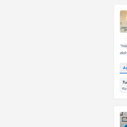
Hil
dokt
A
Tua
Kur