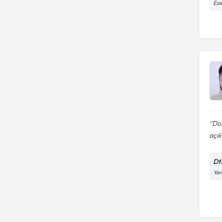
Ese
Dok
açık
Dt.
Yen