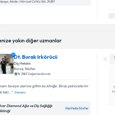
etpaşa, Abide-i Hürriyet Cd No:166, 34381
enize yakın diğer uzmanlar
Dt. Burak Irkörücü
Diş Hekimi
Bursa
, Nilüfer
5
(
361
Değerlendirme)
sen tavsiye üzerine gittim bu kliniğe. Biraz çekincelerim
ka
ı taki...
Devamı
lvar Diamond Ağız ve Diş Sağlığğı
Haritada Göster
ikliniği