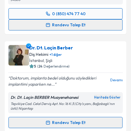
0 (850) 474 77 40
Randevu Takvimi Talebi
Randevu Talep Et
Uzm. Dt. Melike Tokmak Atapek
için randevu
takvimi talebi oluşturun. Size bu uzmandan randevu
Dr. Dt. Laçin Berber
almanız için bir takvim hazırlandığında e-posta ile
bilgilendireceğiz.
Diş Hekimi
+
1
diğer
İstanbul
,
Şişli
E-posta Adresiniz
5
(
24
Değerlendirme)
Doktorum, implanta bedel olduğunu söyledikleri
Devamı
implantimi yaparken ne...
Kişisel verilerimin işlenmesine ilişkin
Aydınlatma
Dr. Dt. Laçin BERBER Muayenehanesi
Haritada Göster
Metni
'ni okudum ve kişisel verilerimin belirtilen
Teşvikiye Cad. Celal Derviş Apt. No: 16 K:3 (City's yanı, Bağzıbaglı'nın
kapsamda işlenmesini kabul ediyorum.
üstü) Nişantaşı
Randevu Talep Et
Takvim Talebini Gönder
Randevu Takvimi Talebi