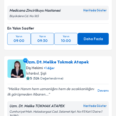
Medicana Zincirlikuyu Hastanesi
Haritada Göster
Büyükdere Cd. No:165
En Yakın Saatler
Yarın
Yarın
Yarın
Daha Fazla
09:00
09:30
10:00
Uzm. Dt. Melike Tokmak Atapek
Diş Hekimi
+
1
diğer
İstanbul
,
Şişli
5
(
524
Değerlendirme)
Melike Hanım hem uzmanlığını hem de sıcakkanlılığını
Devamı
ilk görüşmeden itibaren...
Uzm. Dt. Melike TOKMAK ATAPEK
Haritada Göster
Cumhuriyet Mah. Halaskargazi Cad. Selamet Apt. No:93 Kat:1 Daire:1
34380