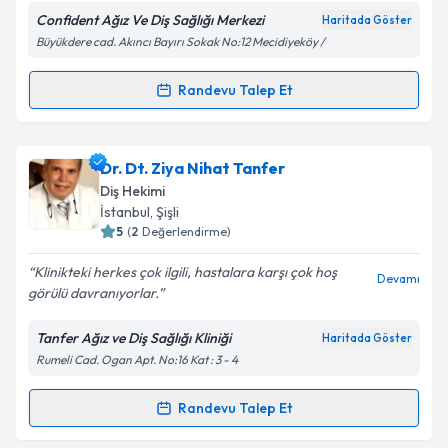
Confident Ağız Ve Diş Sağlığı Merkezi
Haritada Göster
Büyükdere cad. Akıncı Bayırı Sokak No:12 Mecidiyeköy /
Kişisel verilerimin işlenmesine ilişkin
Aydınlatma
Randevu Talep Et
Randevu Takvimi Talebi
Metni
'ni okudum ve kişisel verilerimin belirtilen
kapsamda işlenmesini kabul ediyorum.
Dt. Anı Tunç
için randevu takvimi talebi oluşturun. Size
Dr. Dt. Ziya Nihat Tanfer
bu uzmandan randevu almanız için bir takvim
Takvim Talebini Gönder
Diş Hekimi
hazırlandığında e-posta ile bilgilendireceğiz.
İstanbul
,
Şişli
5
(
2
Değerlendirme)
E-posta Adresiniz
Klinikteki herkes çok ilgili, hastalara karşı çok hoş
Devamı
görülü davranıyorlar.
Tanfer Ağız ve Diş Sağlığı Kliniği
Haritada Göster
Kişisel verilerimin işlenmesine ilişkin
Aydınlatma
Rumeli Cad. Ogan Apt. No:16 Kat : 3 - 4
Metni
'ni okudum ve kişisel verilerimin belirtilen
kapsamda işlenmesini kabul ediyorum.
Randevu Talep Et
Randevu Takvimi Talebi
Takvim Talebini Gönder