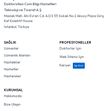
Doktorsitesi Com Bilgi Hizmetleri
Teknoloji ve Ticaret A.Ş.
Maslak Mah. Ahi Evran Cd. A.O.S 55 Sokak No:2 Aksoy Plaza Giriş
Kat Kolektif House
İstanbul, Türkiye
SAĞLIK
PROFESYONELLER
Uzmanlar
Doktorlar İçin
Uzmanlık Alanları
Web Siteniz İçin
Hastalıklar
Kariyer
İşe Alım
Hizmetler
Hastaneler
KURUMSAL
Hakkımızda
Bize Ulaşın