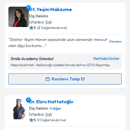
kapsamda işlenmesini kabul ediyorum.
Dt. Tankut Seber
için randevu takvimi talebi
Dt. Yeşim Makzume
oluşturun. Size bu uzmandan randevu almanız için bir
Diş Hekimi
takvim hazırlandığında e-posta ile bilgilendireceğiz.
Takvim Talebini Gönder
İstanbul
,
Şişli
5
(
2
Değerlendirme)
E-posta Adresiniz
Doktor Yeşim Hanım sayesinde uzun zamandır mevcut
Devamı
olan dişçi korkumu...
Smile Academy İstanbul
Haritada Göster
Kişisel verilerimin işlenmesine ilişkin
Aydınlatma
Meşrutiyet mah. Valikonağı caddesi Konak Apt no:127/4 Nişantaşı
Metni
'ni okudum ve kişisel verilerimin belirtilen
kapsamda işlenmesini kabul ediyorum.
Randevu Talep Et
Randevu Takvimi Talebi
Takvim Talebini Gönder
Dt. Yeşim Makzume
için randevu takvimi talebi
Dr. Ebru Hattatoğlu
oluşturun. Size bu uzmandan randevu almanız için bir
Diş Hekimi
+
1
diğer
takvim hazırlandığında e-posta ile bilgilendireceğiz.
İstanbul
,
Şişli
5
(
1
Değerlendirme)
E-posta Adresiniz