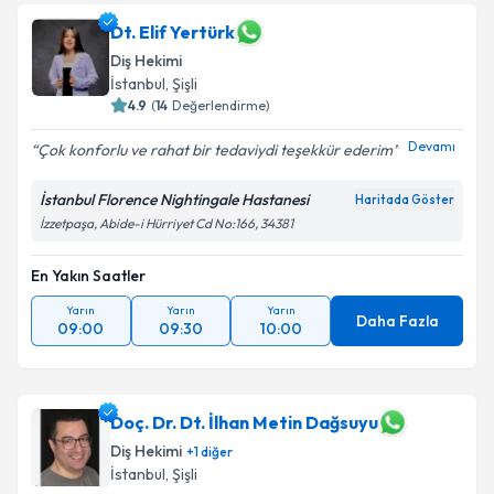
Dt. Elif Yertürk
Diş Hekimi
İstanbul
,
Şişli
4.9
(
14
Değerlendirme)
Devamı
Çok konforlu ve rahat bir tedaviydi teşekkür ederim
İstanbul Florence Nightingale Hastanesi
Haritada Göster
İzzetpaşa, Abide-i Hürriyet Cd No:166, 34381
En Yakın Saatler
Yarın
Yarın
Yarın
Daha Fazla
09:00
09:30
10:00
Doç. Dr. Dt. İlhan Metin Dağsuyu
Diş Hekimi
+
1
diğer
İstanbul
,
Şişli