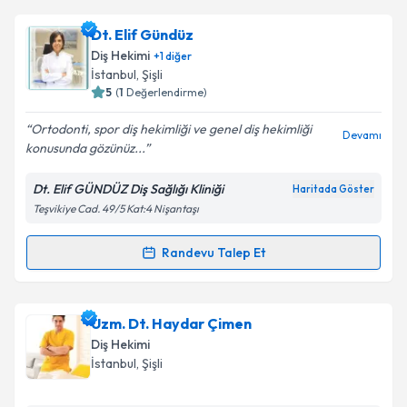
Dr. Dt. Ziya Nihat Tanfer
için randevu takvimi talebi
Dt. Elif Gündüz
oluşturun. Size bu uzmandan randevu almanız için bir
Diş Hekimi
+
1
diğer
takvim hazırlandığında e-posta ile bilgilendireceğiz.
İstanbul
,
Şişli
5
(
1
Değerlendirme)
E-posta Adresiniz
Ortodonti, spor diş hekimliği ve genel diş hekimliği
Devamı
konusunda gözünüz...
Dt. Elif GÜNDÜZ Diş Sağlığı Kliniği
Haritada Göster
Kişisel verilerimin işlenmesine ilişkin
Aydınlatma
Teşvikiye Cad. 49/5 Kat:4 Nişantaşı
Metni
'ni okudum ve kişisel verilerimin belirtilen
kapsamda işlenmesini kabul ediyorum.
Randevu Talep Et
Randevu Takvimi Talebi
Takvim Talebini Gönder
Dt. Elif Gündüz
için randevu takvimi talebi oluşturun.
Uzm. Dt. Haydar Çimen
Size bu uzmandan randevu almanız için bir takvim
Diş Hekimi
hazırlandığında e-posta ile bilgilendireceğiz.
İstanbul
,
Şişli
E-posta Adresiniz