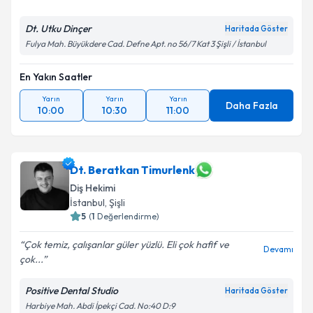
Dt. Utku Dinçer
Haritada Göster
Fulya Mah. Büyükdere Cad. Defne Apt. no 56/7 Kat 3 Şişli / İstanbul
En Yakın Saatler
Yarın
Yarın
Yarın
Daha Fazla
10:00
10:30
11:00
Dt. Beratkan Timurlenk
Diş Hekimi
İstanbul
,
Şişli
5
(
1
Değerlendirme)
Çok temiz, çalışanlar güler yüzlü. Eli çok hafif ve
Devamı
çok...
Positive Dental Studio
Haritada Göster
Harbiye Mah. Abdi İpekçi Cad. No:40 D:9