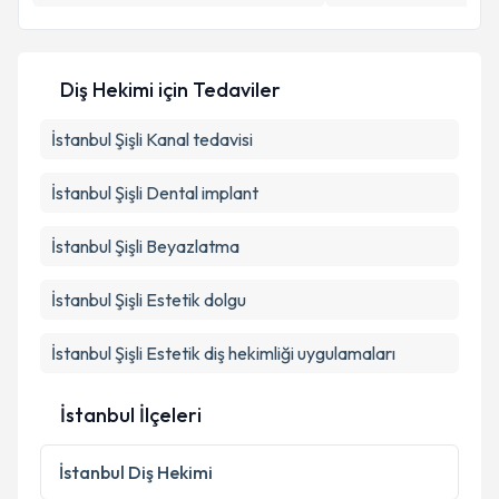
Kişisel verilerimin işlenmesine ilişkin
Aydınlatma
Metni
'ni okudum ve kişisel verilerimin belirtilen
Diş Hekimi
için Tedaviler
kapsamda işlenmesini kabul ediyorum.
İstanbul Şişli Kanal tedavisi
Takvim Talebini Gönder
İstanbul Şişli Dental implant
İstanbul Şişli Beyazlatma
İstanbul Şişli Estetik dolgu
İstanbul Şişli Estetik diş hekimliği uygulamaları
İstanbul İlçeleri
İstanbul
Diş Hekimi