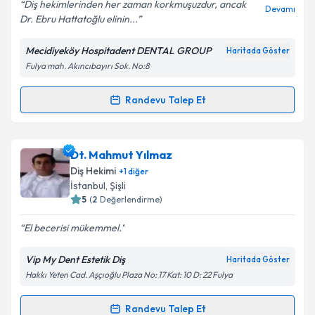
Diş hekimlerinden her zaman korkmuşuzdur, ancak
Devamı
Dr. Ebru Hattatoğlu elinin...
Mecidiyeköy Hospitadent DENTAL GROUP
Haritada Göster
Kişisel verilerimin işlenmesine ilişkin
Aydınlatma
Fulya mah. Akıncıbayırı Sok. No:8
Metni
'ni okudum ve kişisel verilerimin belirtilen
kapsamda işlenmesini kabul ediyorum.
Randevu Talep Et
Randevu Takvimi Talebi
Takvim Talebini Gönder
Dr. Ebru Hattatoğlu
için randevu takvimi talebi
Dt. Mahmut Yılmaz
oluşturun. Size bu uzmandan randevu almanız için bir
Diş Hekimi
+
1
diğer
takvim hazırlandığında e-posta ile bilgilendireceğiz.
İstanbul
,
Şişli
5
(
2
Değerlendirme)
E-posta Adresiniz
El becerisi mükemmel.
Vip My Dent Estetik Diş
Haritada Göster
Hakkı Yeten Cad. Aşçıoğlu Plaza No: 17 Kat: 10 D: 22 Fulya
Kişisel verilerimin işlenmesine ilişkin
Aydınlatma
Metni
'ni okudum ve kişisel verilerimin belirtilen
kapsamda işlenmesini kabul ediyorum.
Randevu Talep Et