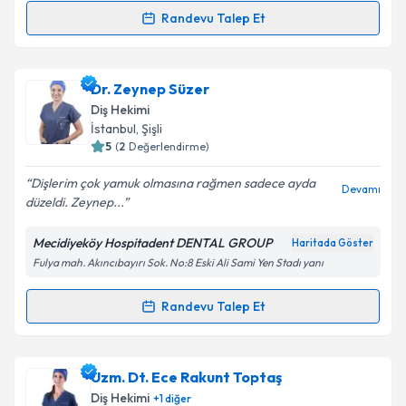
Randevu Talep Et
Randevu Takvimi Talebi
Takvim Talebini Gönder
Dt. Melek Öztaş
için randevu takvimi talebi oluşturun.
Dr. Zeynep Süzer
Size bu uzmandan randevu almanız için bir takvim
Diş Hekimi
hazırlandığında e-posta ile bilgilendireceğiz.
İstanbul
,
Şişli
5
(
2
Değerlendirme)
E-posta Adresiniz
Dişlerim çok yamuk olmasına rağmen sadece ayda
Devamı
düzeldi. Zeynep...
Mecidiyeköy Hospitadent DENTAL GROUP
Haritada Göster
Kişisel verilerimin işlenmesine ilişkin
Aydınlatma
Fulya mah. Akıncıbayırı Sok. No:8 Eski Ali Sami Yen Stadı yanı
Metni
'ni okudum ve kişisel verilerimin belirtilen
kapsamda işlenmesini kabul ediyorum.
Randevu Talep Et
Randevu Takvimi Talebi
Takvim Talebini Gönder
Dr. Zeynep Süzer
için randevu takvimi talebi
Uzm. Dt. Ece Rakunt Toptaş
oluşturun. Size bu uzmandan randevu almanız için bir
Diş Hekimi
+
1
diğer