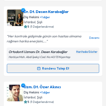
Dr. Dt. Laçin Berber
için randevu takvimi talebi
Dr. Dt. Desen Karabağlar
oluşturun. Size bu uzmandan randevu almanız için bir
Diş Hekimi
+
1
diğer
takvim hazırlandığında e-posta ile bilgilendireceğiz.
İstanbul
,
Şişli
5
(
1
Değerlendirme)
E-posta Adresiniz
Her kontrole gidişimde günün son hastası olmama
Devamı
rağmen harika enerjisini,...
Ortodonti Uzmanı Dr. Desen Karabağlar
Haritada Göster
Kişisel verilerimin işlenmesine ilişkin
Aydınlatma
Harbiye Mah. Abdi İpekçi Cad. No:40/13 Nişantaşı
Metni
'ni okudum ve kişisel verilerimin belirtilen
kapsamda işlenmesini kabul ediyorum.
Randevu Talep Et
Randevu Takvimi Talebi
Takvim Talebini Gönder
Dr. Dt. Desen Karabağlar
için randevu takvimi
Uzm. Dt. Özer Akıncı
talebi oluşturun. Size bu uzmandan randevu almanız
Diş Hekimi
+
1
diğer
için bir takvim hazırlandığında e-posta ile
İstanbul
,
Şişli
bilgilendireceğiz.
5
(
1
Değerlendirme)