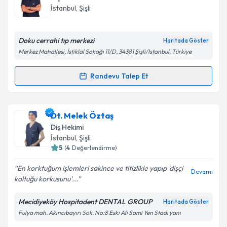
takvim hazırlandığında e-posta ile bilgilendireceğiz.
İstanbul
,
Şişli
E-posta Adresiniz
Doku cerrahi tıp merkezi
Haritada Göster
Merkez Mahallesi, İstiklal Sokağı 11/D, 34381 Şişli/Istanbul, Türkiye
Kişisel verilerimin işlenmesine ilişkin
Aydınlatma
Randevu Talep Et
Randevu Takvimi Talebi
Metni
'ni okudum ve kişisel verilerimin belirtilen
kapsamda işlenmesini kabul ediyorum.
Dt. Mıgırdiç Gülezyan
için randevu takvimi talebi
Dt. Melek Öztaş
oluşturun. Size bu uzmandan randevu almanız için bir
Takvim Talebini Gönder
Diş Hekimi
takvim hazırlandığında e-posta ile bilgilendireceğiz.
İstanbul
,
Şişli
5
(
4
Değerlendirme)
E-posta Adresiniz
En korktuğum işlemleri sakince ve titizlikle yapıp 'dişçi
Devamı
koltuğu korkusunu'...
Mecidiyeköy Hospitadent DENTAL GROUP
Haritada Göster
Kişisel verilerimin işlenmesine ilişkin
Aydınlatma
Fulya mah. Akıncıbayırı Sok. No:8 Eski Ali Sami Yen Stadı yanı
Metni
'ni okudum ve kişisel verilerimin belirtilen
kapsamda işlenmesini kabul ediyorum.