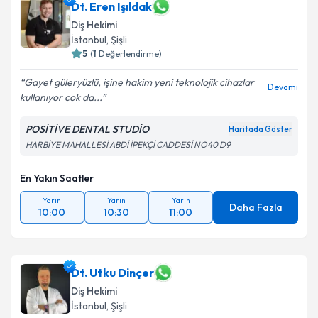
Dt. Eren Işıldak
Diş Hekimi
İstanbul
,
Şişli
5
(
1
Değerlendirme)
Gayet güleryüzlü, işine hakim yeni teknolojik cihazlar
Devamı
kullanıyor cok da...
POSİTİVE DENTAL STUDİO
Haritada Göster
HARBİYE MAHALLESİ ABDİ İPEKÇİ CADDESİ NO40 D9
En Yakın Saatler
Yarın
Yarın
Yarın
Daha Fazla
10:00
10:30
11:00
Dt. Utku Dinçer
Diş Hekimi
İstanbul
,
Şişli