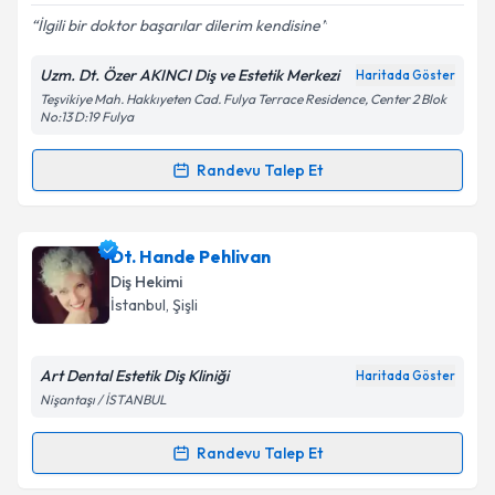
E-posta Adresiniz
İlgili bir doktor başarılar dilerim kendisine
Uzm. Dt. Özer AKINCI Diş ve Estetik Merkezi
Haritada Göster
Teşvikiye Mah. Hakkıyeten Cad. Fulya Terrace Residence, Center 2 Blok
No:13 D:19 Fulya
Kişisel verilerimin işlenmesine ilişkin
Aydınlatma
Metni
'ni okudum ve kişisel verilerimin belirtilen
Randevu Talep Et
kapsamda işlenmesini kabul ediyorum.
Randevu Takvimi Talebi
Takvim Talebini Gönder
Uzm. Dt. Özer Akıncı
için randevu takvimi talebi
Dt. Hande Pehlivan
oluşturun. Size bu uzmandan randevu almanız için bir
Diş Hekimi
takvim hazırlandığında e-posta ile bilgilendireceğiz.
İstanbul
,
Şişli
E-posta Adresiniz
Art Dental Estetik Diş Kliniği
Haritada Göster
Nişantaşı / İSTANBUL
Kişisel verilerimin işlenmesine ilişkin
Aydınlatma
Randevu Talep Et
Randevu Takvimi Talebi
Metni
'ni okudum ve kişisel verilerimin belirtilen