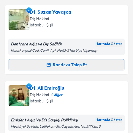
kapsamda işlenmesini kabul ediyorum.
Dt. Hande Pehlivan
için randevu takvimi talebi
Dt. Suzan Yavaşca
oluşturun. Size bu uzmandan randevu almanız için bir
Takvim Talebini Gönder
Diş Hekimi
takvim hazırlandığında e-posta ile bilgilendireceğiz.
İstanbul
,
Şişli
E-posta Adresiniz
Dentcare Ağız ve Diş Sağlığı
Haritada Göster
Halaskargazi Cad. Canik Apt. No:13/3 Harbiye Nişantaşı
Kişisel verilerimin işlenmesine ilişkin
Aydınlatma
Randevu Talep Et
Randevu Takvimi Talebi
Metni
'ni okudum ve kişisel verilerimin belirtilen
kapsamda işlenmesini kabul ediyorum.
Dt. Suzan Yavaşca
için randevu takvimi talebi
Dt. Ali Emiroğlu
oluşturun. Size bu uzmandan randevu almanız için bir
Takvim Talebini Gönder
Diş Hekimi
+
1
diğer
takvim hazırlandığında e-posta ile bilgilendireceğiz.
İstanbul
,
Şişli
E-posta Adresiniz
Emident Ağız Ve Diş Sağlığı Polikliniği
Haritada Göster
Mecidiyeköy Mah. Latilokum Sk. Özçelik Apt. No:5/7 Kat: 3