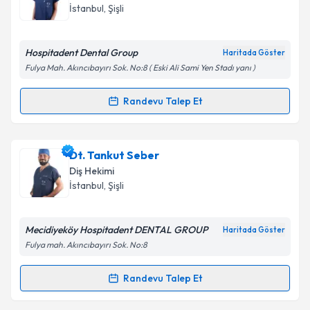
takvim hazırlandığında e-posta ile bilgilendireceğiz.
İstanbul
,
Şişli
E-posta Adresiniz
Hospitadent Dental Group
Haritada Göster
Fulya Mah. Akıncıbayırı Sok. No:8 ( Eski Ali Sami Yen Stadı yanı )
Kişisel verilerimin işlenmesine ilişkin
Aydınlatma
Randevu Talep Et
Randevu Takvimi Talebi
Metni
'ni okudum ve kişisel verilerimin belirtilen
kapsamda işlenmesini kabul ediyorum.
Uzm. Dt. Ece Rakunt Toptaş
için randevu takvimi
Dt. Tankut Seber
talebi oluşturun. Size bu uzmandan randevu almanız
Takvim Talebini Gönder
Diş Hekimi
için bir takvim hazırlandığında e-posta ile
İstanbul
,
Şişli
bilgilendireceğiz.
E-posta Adresiniz
Mecidiyeköy Hospitadent DENTAL GROUP
Haritada Göster
Fulya mah. Akıncıbayırı Sok. No:8
Randevu Talep Et
Randevu Takvimi Talebi
Kişisel verilerimin işlenmesine ilişkin
Aydınlatma
Metni
'ni okudum ve kişisel verilerimin belirtilen