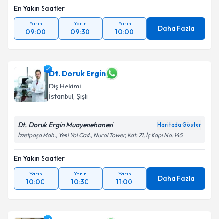
En Yakın Saatler
Yarın
Yarın
Yarın
Daha Fazla
09:00
09:30
10:00
Dt. Doruk Ergin
Diş Hekimi
İstanbul
,
Şişli
Dt. Doruk Ergin Muayenehanesi
Haritada Göster
İzzetpaşa Mah., Yeni Yol Cad., Nurol Tower, Kat: 21, İç Kapı No: 145
En Yakın Saatler
Yarın
Yarın
Yarın
Daha Fazla
10:00
10:30
11:00