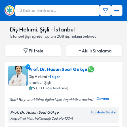
Doktor, klinik ara...
Diş Hekimi, Şişli - İstanbul
İstanbul
Şişli
içinde toplam
208
diş hekimi
bulundu
Filtrele
Akıllı Sıralama
Prof. Dr. Hasan Suat Gökçe
Diş Hekimi
+
1
diğer
İstanbul
,
Şişli
5
(
110
Değerlendirme)
Devamı
Suat Bey ve ekibine ilgileri için teşekkür ederim.
Prof. Dr. Hasan Suat Gökçe
Haritada Göster
Meşrutiyet Mah. Valikonağı Cad. No:107/4