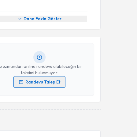
akvimi Talebi
Daha Fazla Göster
Arslan Yiğitoğlu
için randevu takvimi talebi
Size bu uzmandan randevu almanız için bir takvim
ında e-posta ile bilgilendireceğiz.
resiniz
u uzmandan online randevu alabileceğin bir
takvimi bulunmuyor.
Randevu Talep Et
 verilerimin işlenmesine ilişkin
Aydınlatma Metni
'ni
 ve kişisel verilerimin belirtilen kapsamda
esini kabul ediyorum.
Takvim Talebini Gönder