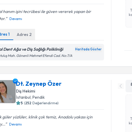
al hanım işini tecrübesi ile güven vererek yapan bir
ka
or.
Devamı
dres
1
Adres
2
l Dent Ağız ve Diş Sağlığı Polikliniği
Haritada Göster
tuluş Mah. Gönenli Mehmet Efendi Cad. No:7/A
Dt. Zeynep Özer
Diş Hekimi
İstanbul
, Pendik
5
(
252
Değerlendirme)
 güler yüzlüler, klinik çok temiz, Anadolu yakası için
ka
y...
Devamı