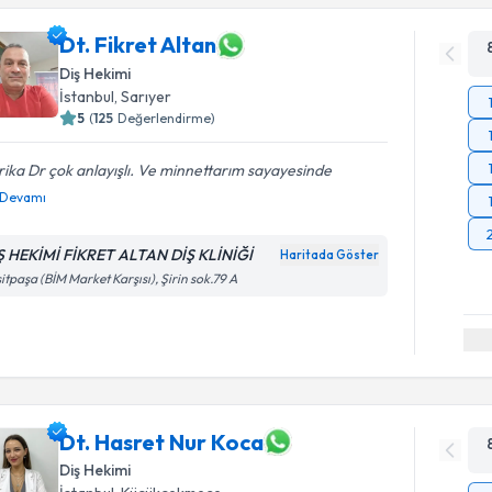
Dt. Fikret Altan
Diş Hekimi
İstanbul
, Sarıyer
5
(
125
Değerlendirme)
ika Dr çok anlayışlı. Ve minnettarım sayayesinde
Devamı
Ş HEKİMİ FİKRET ALTAN DİŞ KLİNİĞİ
Haritada Göster
itpaşa (BİM Market Karşısı), Şirin sok.79 A
Dt. Hasret Nur Koca
Diş Hekimi