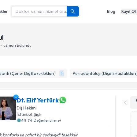
ikler
Blog
Kayıt Ol
ul
 - uzman bulundu
onti (Çene-Diş Bozuklukları)
Periodontoloji (Dişeti Hastalıkları
1
Dt. Elif Yertürk
Diş Hekimi
İstanbul
, Şişli
4.9
(
14
Değerlendirme)
 konforlu ve rahat bir tedaviydi teşekkür