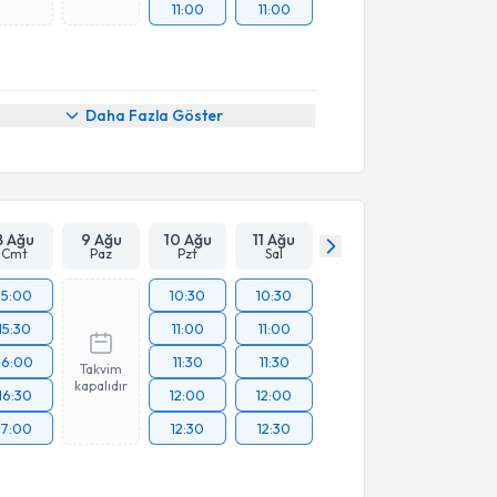
11:00
11:00
Daha Fazla Göster
8 Ağu
9 Ağu
10 Ağu
11 Ağu
Cmt
Paz
Pzt
Sal
15:00
10:30
10:30
15:30
11:00
11:00
16:00
11:30
11:30
Takvim
kapalıdır
16:30
12:00
12:00
17:00
12:30
12:30