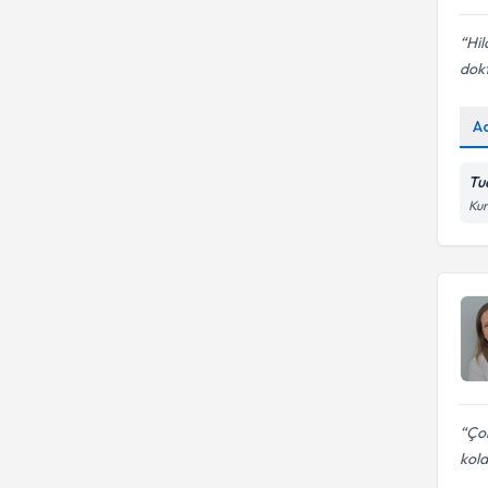
Hil
dokt
A
Tua
Kur
Çok
kola