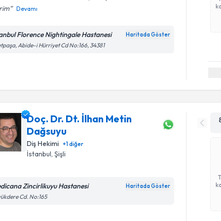
ka
rim
Devamı
tanbul Florence Nightingale Hastanesi
Haritada Göster
etpaşa, Abide-i Hürriyet Cd No:166, 34381
Doç. Dr. Dt. İlhan Metin
Dağsuyu
Diş Hekimi
+
1
diğer
İstanbul
, Şişli
ka
dicana Zincirlikuyu Hastanesi
Haritada Göster
ükdere Cd. No:165