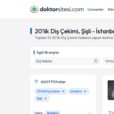
Uzmanlar
Klin
20'lik Diş Çekimi, Şişli - İstanb
Toplam
10
20'lik Diş Çekimi
tedavisi yapan doktor
İlgili Branşlar
Diş Hekimi
Ortod
3
Aktif Filtreler
20'lik Diş Çekimi
İstanbul
Şişli
Çok
Şehir
İstanbul