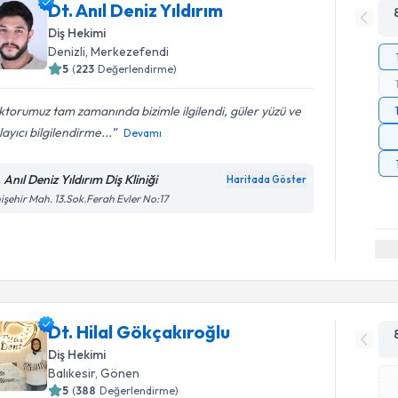
Dt. Anıl Deniz Yıldırım
Diş Hekimi
Denizli
, Merkezefendi
5
(
223
Değerlendirme)
torumuz tam zamanında bizimle ilgilendi, güler yüzü ve
layıcı bilgilendirme...
Devamı
 Anıl Deniz Yıldırım Diş Kliniği
Haritada Göster
işehir Mah. 13.Sok.Ferah Evler No:17
Dt. Hilal Gökçakıroğlu
Diş Hekimi
Balıkesir
, Gönen
5
(
388
Değerlendirme)