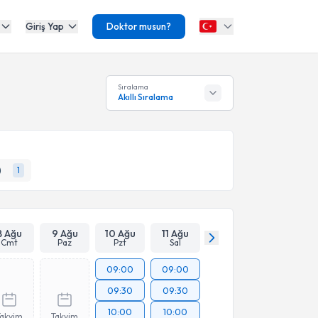
Giriş Yap
Doktor musun?
Sıralama
Akıllı Sıralama
)
1
8 Ağu
9 Ağu
10 Ağu
11 Ağu
Cmt
Paz
Pzt
Sal
09:00
09:00
09:30
09:30
10:00
10:00
Takvim
Takvim