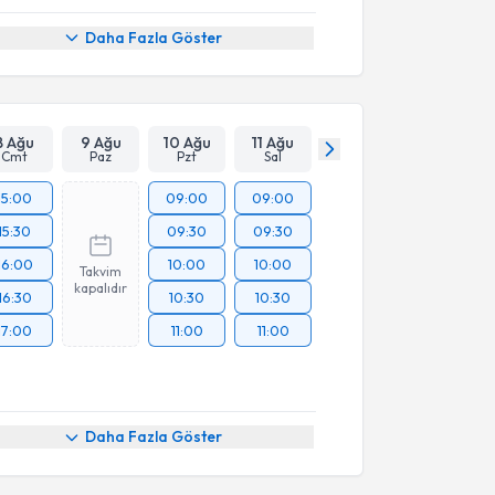
Daha Fazla Göster
8 Ağu
9 Ağu
10 Ağu
11 Ağu
Cmt
Paz
Pzt
Sal
15:00
09:00
09:00
15:30
09:30
09:30
16:00
10:00
10:00
Takvim
kapalıdır
16:30
10:30
10:30
17:00
11:00
11:00
Daha Fazla Göster