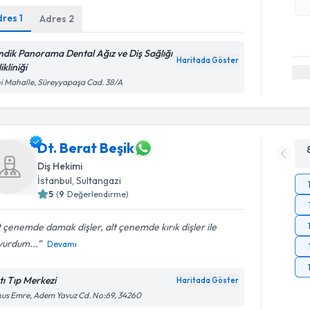
dres
1
Adres
2
ndik Panorama Dental Ağız ve Diş Sağlığı
Haritada Göster
ikliniği
i Mahalle, Süreyyapaşa Cad. 38/A
Dt. Berat Beşik
Diş Hekimi
İstanbul
, Sultangazi
5
(
9
Değerlendirme)
 çenemde damak dişler, alt çenemde kırık dişler ile
vurdum...
Devamı
tı Tıp Merkezi
Haritada Göster
us Emre, Adem Yavuz Cd. No:69, 34260