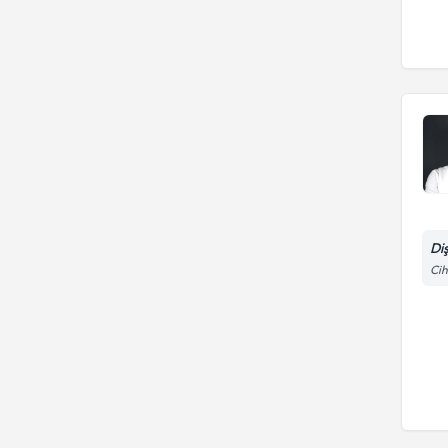
Di
Cih