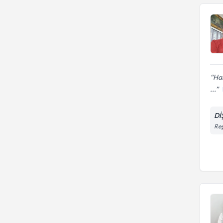
Har
...
Dİ
Reş