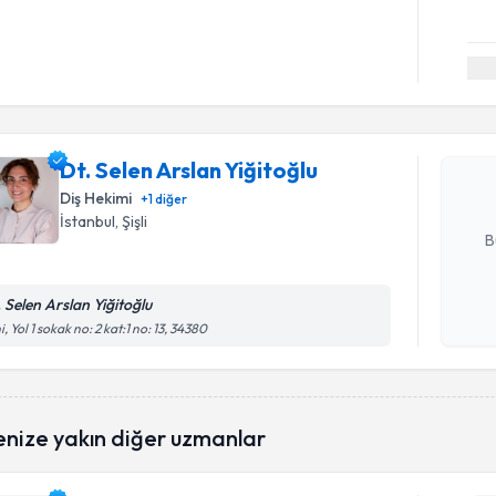
Randevu T
Dt. Selen 
oluşturun. 
Dt. Selen Arslan Yiğitoğlu
hazırlandığ
Diş Hekimi
+
1
diğer
E-posta Ad
İstanbul
, Şişli
B
. Selen Arslan Yiğitoğlu
Kişisel
i, Yol 1 sokak no: 2 kat:1 no: 13, 34380
okudum
işlenm
enize yakın diğer uzmanlar