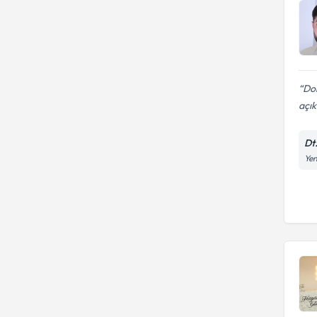
Dok
açık
Dt.
Yen