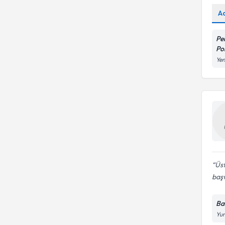
A
Pe
Pol
Yen
Üst
baş
Ba
Yun