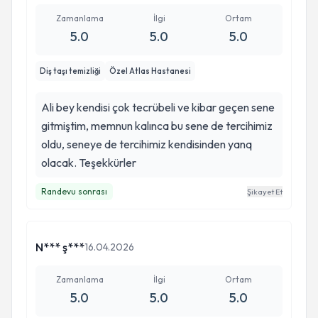
Zamanlama
İlgi
Ortam
5.0
5.0
5.0
Diş taşı temizliği
Özel Atlas Hastanesi
Ali bey kendisi çok tecrübeli ve kibar geçen sene
gitmiştim, memnun kalınca bu sene de tercihimiz
oldu, seneye de tercihimiz kendisinden yanq
olacak. Teşekkürler
Randevu sonrası
Şikayet Et
N*** ş***
16.04.2026
Zamanlama
İlgi
Ortam
5.0
5.0
5.0