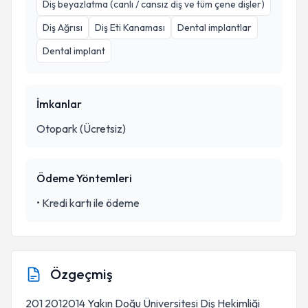
Diş beyazlatma (canlı / cansız diş ve tüm çene dişler)
Diş Ağrısı
Diş Eti Kanaması
Dental implantlar
Dental implant
İmkanlar
Otopark (Ücretsiz)
Ödeme Yöntemleri
•
Kredi kartı ile ödeme
Özgeçmiş
201 2012014 Yakın Doğu Üniversitesi Diş Hekimliği