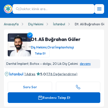
Doktor, klinik ara...
Anasayfa
Diş Hekimi
İstanbul
Dt. Ali Buğrahan Güle
Dt. Ali Buğrahan Güler
Diş Hekimi
,
Oral İmplantoloji
Takip Et
Dt. Ali Buğrahan Güler Profil Fotoğrafı
Dental İmplant, Botox – dolgu, 20 Lik Diş Çekimi
devamı
İstanbul
5.0
1 Adres
(
176
Değerlendirme)
Soru Sor
Randevu Talep Et