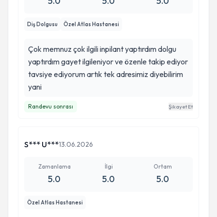
5.0
5.0
5.0
Diş Dolgusu
Özel Atlas Hastanesi
Çok memnuz çok ilgili inpilant yaptırdım dolgu
yaptırdım gayet ilgileniyor ve özenle takip ediyor
tavsiye ediyorum artık tek adresimiz diyebilirim
yani
Randevu sonrası
Şikayet Et
S*** U***
13.06.2026
Zamanlama
İlgi
Ortam
5.0
5.0
5.0
Özel Atlas Hastanesi