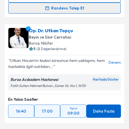
Randevu Takvimi Talebi
Randevu Talep Et
Op. Dr. Atıf Mutlu
için randevu takvimi talebi
oluşturun. Size bu uzmandan randevu almanız için bir
Op. Dr. Utkan Topçu
takvim hazırlandığında e-posta ile bilgilendireceğiz.
Beyin ve Sinir Cerrahisi
E-posta Adresiniz
Bursa
,
Nilüfer
5
(
2
Değerlendirme)
Utkan Hocam'ın tedavi süresince hem yaklaşımı, hem
Devamı
hastalıkla ilgili noktaları...
Kişisel verilerimin işlenmesine ilişkin
Aydınlatma
Metni
'ni okudum ve kişisel verilerimin belirtilen
Bursa Acıbadem Hastanesi
Haritada Göster
kapsamda işlenmesini kabul ediyorum.
Fatih Sultan Mehmet Bulvarı, Sümer Sk. No:1, 16110
En Yakın Saatler
Takvim Talebini Gönder
Yarın
16:40
17:00
Daha Fazla
09:00