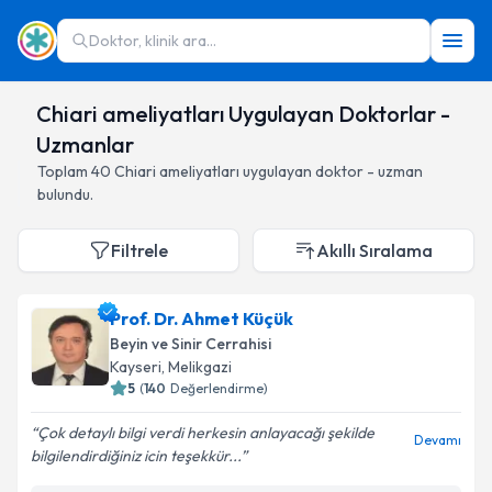
Doktor, klinik ara...
Chiari ameliyatları Uygulayan Doktorlar -
Uzmanlar
Toplam
40
Chiari ameliyatları
uygulayan doktor - uzman
bulundu.
Filtrele
Akıllı Sıralama
Prof. Dr. Ahmet Küçük
Beyin ve Sinir Cerrahisi
Kayseri
,
Melikgazi
5
(
140
Değerlendirme)
Çok detaylı bilgi verdi herkesin anlayacağı şekilde
Devamı
bilgilendirdiğiniz icin teşekkür...