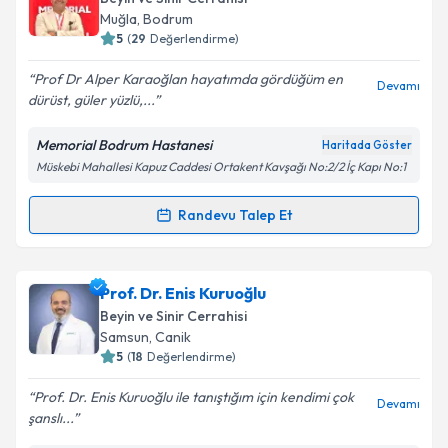
Muğla
,
Bodrum
E-posta Adresiniz
5
(
29
Değerlendirme)
Prof Dr Alper Karaoğlan hayatımda gördüğüm en
Devamı
dürüst, güler yüzlü,...
Kişisel verilerimin işlenmesine ilişkin
Aydınlatma
Memorial Bodrum Hastanesi
Haritada Göster
Metni
'ni okudum ve kişisel verilerimin belirtilen
Müskebi Mahallesi Kapuz Caddesi Ortakent Kavşağı No:2/2 İç Kapı No:1
kapsamda işlenmesini kabul ediyorum.
Randevu Talep Et
Randevu Takvimi Talebi
Takvim Talebini Gönder
Prof. Dr. Alper Karaoğlan
için randevu takvimi
Prof. Dr. Enis Kuruoğlu
talebi oluşturun. Size bu uzmandan randevu almanız
Beyin ve Sinir Cerrahisi
için bir takvim hazırlandığında e-posta ile
Samsun
,
Canik
bilgilendireceğiz.
5
(
18
Değerlendirme)
E-posta Adresiniz
Prof. Dr. Enis Kuruoğlu ile tanıştığım için kendimi çok
Devamı
şanslı...