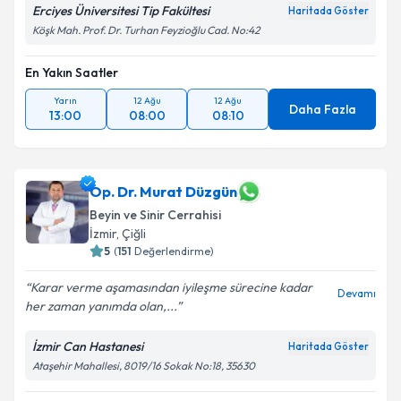
Erciyes Üniversitesi Tip Fakültesi
Haritada Göster
Köşk Mah. Prof. Dr. Turhan Feyzioğlu Cad. No:42
En Yakın Saatler
Yarın
12 Ağu
12 Ağu
Daha Fazla
13:00
08:00
08:10
Op. Dr. Murat Düzgün
Beyin ve Sinir Cerrahisi
İzmir
,
Çiğli
5
(
151
Değerlendirme)
Karar verme aşamasından iyileşme sürecine kadar
Devamı
her zaman yanımda olan,...
İzmir Can Hastanesi
Haritada Göster
Ataşehir Mahallesi, 8019/16 Sokak No:18, 35630