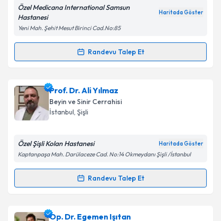
Özel Medicana International Samsun
Haritada Göster
Hastanesi
Kişisel verilerimin işlenmesine ilişkin
Aydınlatma
Yeni Mah. Şehit Mesut Birinci Cad.No:85
Metni
'ni okudum ve kişisel verilerimin belirtilen
kapsamda işlenmesini kabul ediyorum.
Randevu Talep Et
Randevu Takvimi Talebi
Takvim Talebini Gönder
Prof. Dr. Enis Kuruoğlu
için randevu takvimi talebi
Prof. Dr. Ali Yılmaz
oluşturun. Size bu uzmandan randevu almanız için bir
Beyin ve Sinir Cerrahisi
takvim hazırlandığında e-posta ile bilgilendireceğiz.
İstanbul
,
Şişli
E-posta Adresiniz
Özel Şişli Kolan Hastanesi
Haritada Göster
Kaptanpaşa Mah. Darülaceze Cad. No:14 Okmeydanı Şişli /İstanbul
Kişisel verilerimin işlenmesine ilişkin
Aydınlatma
Randevu Talep Et
Randevu Takvimi Talebi
Metni
'ni okudum ve kişisel verilerimin belirtilen
kapsamda işlenmesini kabul ediyorum.
Prof. Dr. Ali Yılmaz
için randevu takvimi talebi
Op. Dr. Egemen Işıtan