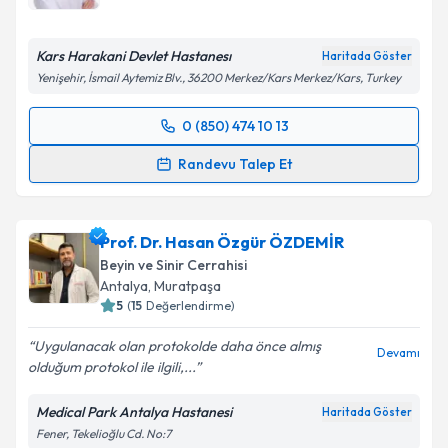
Kars Harakani Devlet Hastanesı
Haritada Göster
Yenişehir, İsmail Aytemiz Blv., 36200 Merkez/Kars Merkez/Kars, Turkey
0 (850) 474 10 13
Randevu Takvimi Talebi
Randevu Talep Et
Op. Dr. Meftun Zerbizade
için randevu takvimi
talebi oluşturun. Size bu uzmandan randevu almanız
Prof. Dr. Hasan Özgür ÖZDEMİR
için bir takvim hazırlandığında e-posta ile
bilgilendireceğiz.
Beyin ve Sinir Cerrahisi
Antalya
,
Muratpaşa
E-posta Adresiniz
5
(
15
Değerlendirme)
Uygulanacak olan protokolde daha önce almış
Devamı
olduğum protokol ile ilgili,...
Kişisel verilerimin işlenmesine ilişkin
Aydınlatma
Medical Park Antalya Hastanesi
Haritada Göster
Metni
'ni okudum ve kişisel verilerimin belirtilen
Fener, Tekelioğlu Cd. No:7
kapsamda işlenmesini kabul ediyorum.