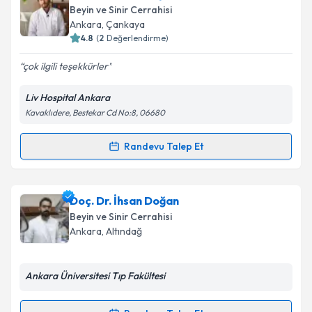
oluşturun. Size bu uzmandan randevu almanız için bir
Takvim Talebini Gönder
Beyin ve Sinir Cerrahisi
takvim hazırlandığında e-posta ile bilgilendireceğiz.
Ankara
,
Çankaya
4.8
(
2
Değerlendirme)
E-posta Adresiniz
çok ilgili teşekkürler
Liv Hospital Ankara
Kavaklıdere, Bestekar Cd No:8, 06680
Kişisel verilerimin işlenmesine ilişkin
Aydınlatma
Metni
'ni okudum ve kişisel verilerimin belirtilen
kapsamda işlenmesini kabul ediyorum.
Randevu Talep Et
Randevu Takvimi Talebi
Takvim Talebini Gönder
Op. Dr. Egemen Işıtan
için randevu takvimi talebi
Doç. Dr. İhsan Doğan
oluşturun. Size bu uzmandan randevu almanız için bir
Beyin ve Sinir Cerrahisi
takvim hazırlandığında e-posta ile bilgilendireceğiz.
Ankara
,
Altındağ
E-posta Adresiniz
Ankara Üniversitesi Tıp Fakültesi