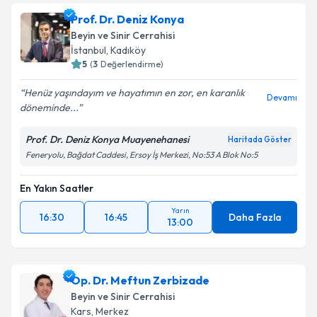
Prof. Dr. Deniz Konya
Beyin ve Sinir Cerrahisi
İstanbul
,
Kadıköy
5
(
3
Değerlendirme)
Henüz yaşındayım ve hayatımın en zor, en karanlık
Devamı
döneminde...
Prof. Dr. Deniz Konya Muayenehanesi
Haritada Göster
Feneryolu, Bağdat Caddesi, Ersoy İş Merkezi, No:53 A Blok No:5
En Yakın Saatler
Yarın
16:30
16:45
Daha Fazla
13:00
Op. Dr. Meftun Zerbizade
Beyin ve Sinir Cerrahisi
Kars
,
Merkez