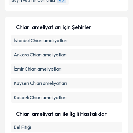
Beyin ve Sinir Cerrahisi
40
Kişisel verilerimin işlenmesine ilişkin
Aydınlatma
Metni
'ni okudum ve kişisel verilerimin belirtilen
Chiari ameliyatları
için Şehirler
kapsamda işlenmesini kabul ediyorum.
İstanbul
Chiari ameliyatları
Takvim Talebini Gönder
Ankara
Chiari ameliyatları
İzmir
Chiari ameliyatları
Kayseri
Chiari ameliyatları
Kocaeli
Chiari ameliyatları
Chiari ameliyatları ile İlgili Hastalıklar
Bel Fıtığı