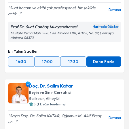
Suat hocam ve ekibi çok profesyonel, bir şekilde
Devamı
artık...
Prof.Dr. Suat Canbay Muayenehanesi
Haritada Göster
Mustafa Kemal Mah. 2118. Cad. Maidan Ofis, A Blok, No: 89, Çankaya
/Ankara 06370
En Yakın Saatler
16:30
17:00
17:30
Daha Fazla
Doç. Dr. Salim Katar
Beyin ve Sinir Cerrahisi
Balıkesir
,
Altıeylül
5
(
1
Değerlendirme)
Sayın Doç. Dr. Salim KATAR, Oğlumuz M. Akif Ersoy
Devamı
un...