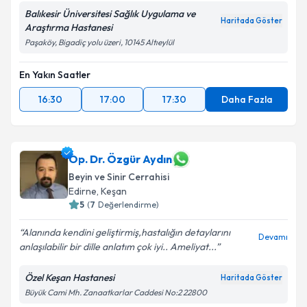
Balıkesir Üniversitesi Sağlık Uygulama ve
Haritada Göster
Araştırma Hastanesi
Paşaköy, Bigadiç yolu üzeri, 10145 Altıeylül
En Yakın Saatler
16:30
17:00
17:30
Daha Fazla
Op. Dr. Özgür Aydın
Beyin ve Sinir Cerrahisi
Edirne
,
Keşan
5
(
7
Değerlendirme)
Alanında kendini geliştirmiş,hastalığın detaylarını
Devamı
anlaşılabilir bir dille anlatım çok iyi.. Ameliyat...
Özel Keşan Hastanesi
Haritada Göster
Büyük Cami Mh. Zanaatkarlar Caddesi No:2 22800