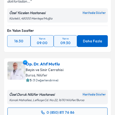
doktorladan...
Özel Yücelen Hastanesi
Haritada Göster
Köstekli, 48000 Menteşe/Muğla
En Yakın Saatler
Yarın
Yarın
16:30
Daha Fazla
09:00
09:30
Op. Dr. Atıf Mutlu
Beyin ve Sinir Cerrahisi
Bursa
,
Nilüfer
5
(
1
Değerlendirme)
Özel Doruk Nilüfer Hastanesi
Haritada Göster
Konak Mahallesi, Lefkoşe Cd. No:22, 16110 Nilüfer/Bursa
0 (850) 811 76 86