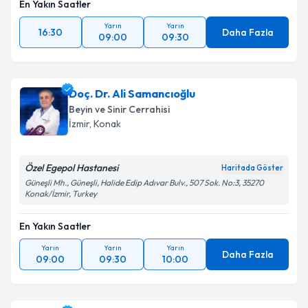
En Yakın Saatler
Yarın
Yarın
16:30
Daha Fazla
09:00
09:30
Doç. Dr. Ali Samancıoğlu
Beyin ve Sinir Cerrahisi
İzmir
,
Konak
Özel Egepol Hastanesi
Haritada Göster
Güneşli Mh., Güneşli, Halide Edip Adıvar Bulv., 507 Sok. No:3, 35270
Konak/İzmir, Turkey
En Yakın Saatler
Yarın
Yarın
Yarın
Daha Fazla
09:00
09:30
10:00