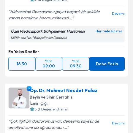
Hidrosefali Operasyonu gayet başarılı bir şekilde
Devamı
yapan hocaların hocası mütevazi...
Özel Medicalpark Bahçelievler Hastanesi
Haritada Göster
Kültür sok No:1 Bahçelievler/İstanbul
En Yakın Saatler
Yarın
Yarın
16:30
Daha Fazla
09:00
09:30
Op. Dr. Mahmut Necdet Palaz
Beyin ve Sinir Cerrahisi
İzmir
,
Çiğli
5
(
1
Değerlendirme)
Çok ilgili bir doktorumuz var, deneyimi sayesinde
Devamı
ameliyat sonrası ağrılarımdan...