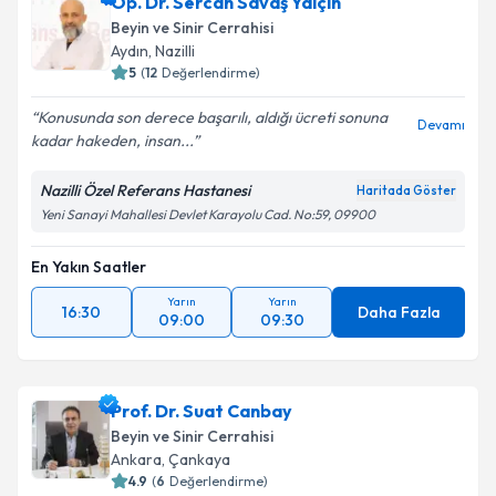
Op. Dr. Sercan Savaş Yalçın
Beyin ve Sinir Cerrahisi
Aydın
,
Nazilli
5
(
12
Değerlendirme)
Konusunda son derece başarılı, aldığı ücreti sonuna
Devamı
kadar hakeden, insan...
Nazilli Özel Referans Hastanesi
Haritada Göster
Yeni Sanayi Mahallesi Devlet Karayolu Cad. No:59, 09900
En Yakın Saatler
Yarın
Yarın
16:30
Daha Fazla
09:00
09:30
Prof. Dr. Suat Canbay
Beyin ve Sinir Cerrahisi
Ankara
,
Çankaya
4.9
(
6
Değerlendirme)