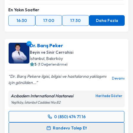
En Yakın Saatler
Takvim Talebini Gönder
16:30
17:00
17:30
Daha Fazla
Dr. Barış Peker
Beyin ve Sinir Cerrahisi
İstanbul
,
Bakırköy
5
(
1
Değerlendirme)
Dr. Barış Pekere ilgisi, bilgisi ve hastalarına yaklaşımı
Devamı
için gönülden...
Acıbadem International Hastanesi
Haritada Göster
Yeşilköy, İstanbul Caddesi No:82
0 (850) 474 71 16
Randevu Takvimi Talebi
Randevu Talep Et