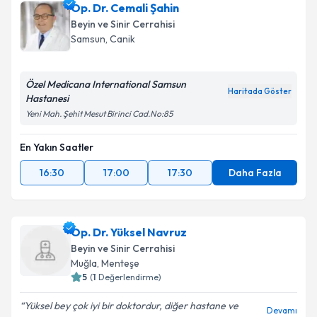
Op. Dr. Cemali Şahin
Beyin ve Sinir Cerrahisi
Samsun
,
Canik
Özel Medicana International Samsun
Haritada Göster
Hastanesi
Yeni Mah. Şehit Mesut Birinci Cad.No:85
En Yakın Saatler
16:30
17:00
17:30
Daha Fazla
Op. Dr. Yüksel Navruz
Beyin ve Sinir Cerrahisi
Muğla
,
Menteşe
5
(
1
Değerlendirme)
Yüksel bey çok iyi bir doktordur, diğer hastane ve
Devamı