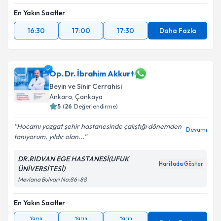
En Yakın Saatler
16:30
17:00
17:30
Daha Fazla
Op. Dr. İbrahim Akkurt
Beyin ve Sinir Cerrahisi
Ankara
,
Çankaya
5
(
26
Değerlendirme)
Hocamı yozgat şehir hastanesinde çalıştığı dönemden
Devamı
tanıyorum. yıldır olan...
DR.RIDVAN EGE HASTANESİ(UFUK
Haritada Göster
ÜNİVERSİTESİ)
Mevlana Bulvarı No:86-88
En Yakın Saatler
Yarın
Yarın
Yarın