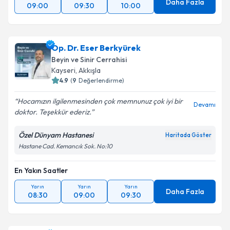
Daha Fazla
09:00
09:30
10:00
Op. Dr. Eser Berkyürek
Beyin ve Sinir Cerrahisi
Kayseri
,
Akkışla
4.9
(
9
Değerlendirme)
Hocamızın ilgilenmesinden çok memnunuz çok iyi bir
Devamı
doktor. Teşekkür ederiz.
Özel Dünyam Hastanesi
Haritada Göster
Hastane Cad. Kemancık Sok. No:10
En Yakın Saatler
Yarın
Yarın
Yarın
Daha Fazla
08:30
09:00
09:30