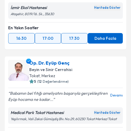
İzmir Ekol Hastanesi
Haritada Göster
Ataşehir, 8019/16. Sk., 35630
En Yakın Saatler
16:30
17:00
17:30
Daha Fazla
Op. Dr. Eyüp Genç
Beyin ve Sinir Cerrahisi
Tokat
,
Merkez
5
(
12
Değerlendirme)
Babamın bel fıtığı ameliyatını başarıyla gerçekleştiren
Devamı
Eyüp hocama ne kadar...
Medical Park Tokat Hastanesi
Haritada Göster
Yeşilırmak, Vali Zekai Gümüşdiş Blv. No:29, 60230 Tokat Merkez/Tokat