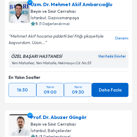
Uzm. Dr. Mehmet Akif Ambarcıoğlu
Beyin ve Sinir Cerrahisi
İstanbul
,
Gaziosmanpaşa
5
(
1
Değerlendirme)
Mehmet Akif hocama şiddetli bel fıtığı şikayetiyle
Devamı
başvurdum. Uzun...
ÖZEL BAŞARI HASTANESİ
Haritada Göster
Yeni Mahallesi, Yeni Mahalle, Hekimsuyu Cd. No:53
En Yakın Saatler
Yarın
Yarın
16:30
Daha Fazla
09:00
09:30
Prof. Dr. Abuzer Güngör
Beyin ve Sinir Cerrahisi
İstanbul
,
Bahçelievler
5
(
3
Değerlendirme)