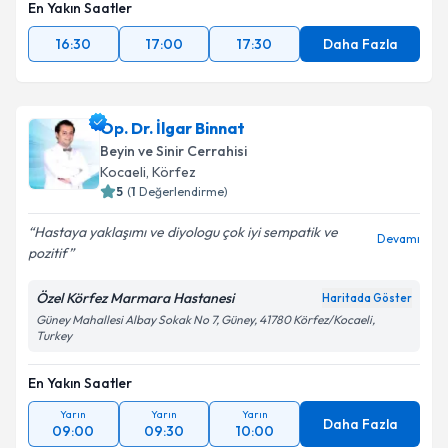
En Yakın Saatler
16:30
17:00
17:30
Daha Fazla
Op. Dr. İlgar Binnat
Beyin ve Sinir Cerrahisi
Kocaeli
,
Körfez
5
(
1
Değerlendirme)
Hastaya yaklaşımı ve diyologu çok iyi sempatik ve
Devamı
pozitif
Özel Körfez Marmara Hastanesi
Haritada Göster
Güney Mahallesi Albay Sokak No 7, Güney, 41780 Körfez/Kocaeli,
Turkey
En Yakın Saatler
Yarın
Yarın
Yarın
Daha Fazla
09:00
09:30
10:00