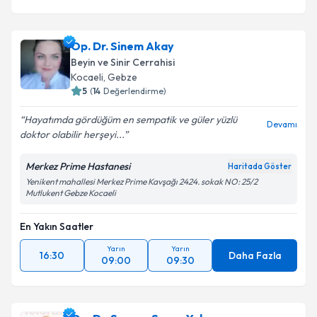
Op. Dr. Sinem Akay
Beyin ve Sinir Cerrahisi
Kocaeli
,
Gebze
5
(
14
Değerlendirme)
Hayatımda gördüğüm en sempatik ve güler yüzlü
Devamı
doktor olabilir herşeyi...
Merkez Prime Hastanesi
Haritada Göster
Yenikent mahallesi Merkez Prime Kavşağı 2424. sokak NO: 25/2
Mutlukent Gebze Kocaeli
En Yakın Saatler
Yarın
Yarın
16:30
Daha Fazla
09:00
09:30