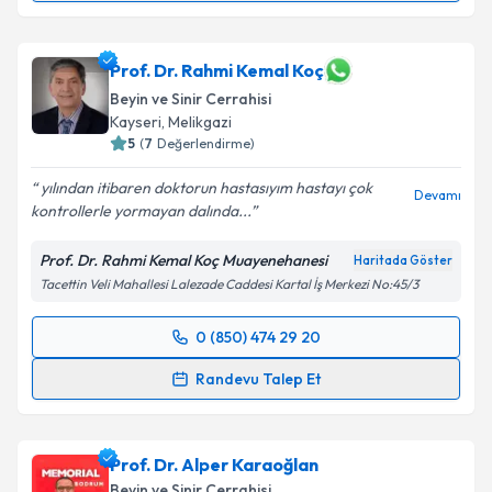
Dr. Barış Peker
için randevu takvimi talebi oluşturun.
Size bu uzmandan randevu almanız için bir takvim
hazırlandığında e-posta ile bilgilendireceğiz.
Prof. Dr. Rahmi Kemal Koç
Beyin ve Sinir Cerrahisi
E-posta Adresiniz
Kayseri
,
Melikgazi
5
(
7
Değerlendirme)
yılından itibaren doktorun hastasıyım hastayı çok
Devamı
kontrollerle yormayan dalında...
Kişisel verilerimin işlenmesine ilişkin
Aydınlatma
Metni
'ni okudum ve kişisel verilerimin belirtilen
Prof. Dr. Rahmi Kemal Koç Muayenehanesi
Haritada Göster
kapsamda işlenmesini kabul ediyorum.
Tacettin Veli Mahallesi Lalezade Caddesi Kartal İş Merkezi No:45/3
Takvim Talebini Gönder
0 (850) 474 29 20
Randevu Takvimi Talebi
Randevu Talep Et
Prof. Dr. Rahmi Kemal Koç
için randevu takvimi
talebi oluşturun. Size bu uzmandan randevu almanız
Prof. Dr. Alper Karaoğlan
için bir takvim hazırlandığında e-posta ile
bilgilendireceğiz.
Beyin ve Sinir Cerrahisi