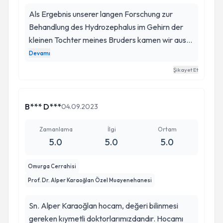
Als Ergebnis unserer langen Forschung zur
Behandlung des Hydrozephalus im Gehirn der
kleinen Tochter meines Bruders kamen wir aus
Deutschland zu Prof.Dr.Alper Karaoğlan, er hat
Devamı
sich sehr gut um uns gekümmert, unser Patient
Şikayet Et
wurde nach der Operation wieder gesund, die er
sehr erfolgreich durchführte und der Arzt auch in
der postoperativen Phase aufmerksam war und
B*** D***
04.09.2023
regelmäßige und aufschlussreiche
Kontrolluntersuchungen durchführte, dafür
Zamanlama
İlgi
Ortam
5.0
5.0
5.0
schulden wir ihm unseren herzlichsten Dank.
Omurga Cerrahisi
Prof. Dr. Alper Karaoğlan Özel Muayenehanesi
Sn. Alper Karaoğlan hocam, değeri bilinmesi
gereken kıymetli doktorlarımızdandır. Hocamı