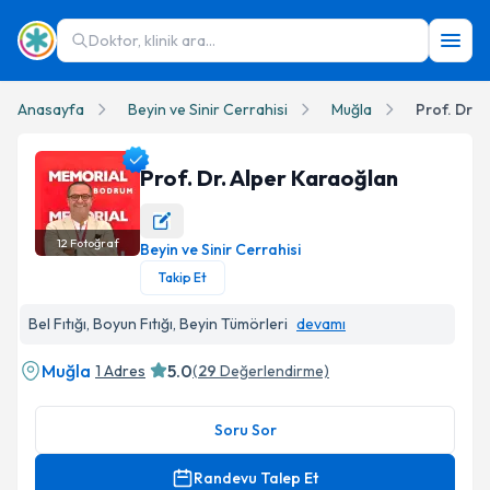
Doktor, klinik ara...
Anasayfa
Beyin ve Sinir Cerrahisi
Muğla
Prof. Dr. 
Prof. Dr. Alper Karaoğlan
12
Fotoğraf
Beyin ve Sinir Cerrahisi
Prof. Dr. Alper Karaoğlan Profil Fotoğrafı
Takip Et
Bel Fıtığı, Boyun Fıtığı, Beyin Tümörleri
devamı
Muğla
5.0
1 Adres
(
29
Değerlendirme)
Soru Sor
Randevu Talep Et