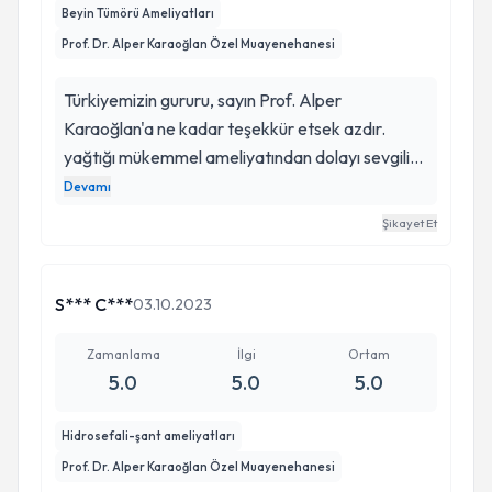
Beyin Tümörü Ameliyatları
Prof. Dr. Alper Karaoğlan Özel Muayenehanesi
Türkiyemizin gururu, sayın Prof. Alper
Karaoğlan'a ne kadar teşekkür etsek azdır.
yağtığı mükemmel ameliyatından dolayı sevgili
eşim Fulya Hanımın yumruk büyüklügünde rsikli
Devamı
bölgedeki tümörü hiçbir hasar bırakılmadan
Şikayet Et
beyninden alındı . Şu an eşim sağlıklı ve mutlu
yaşıyor. şunu çok iyi biliyorum ki Prof. Alper
Karaoğlan en iyi tecrübe ve bilgisiyle hastalarının
S*** C***
03.10.2023
hayata tutunmasını sağlıyor. Ona ömür boyu
sağlık, huzur ve mutluluklar diliyoruz.
Zamanlama
İlgi
Ortam
5.0
5.0
5.0
Sevdiklerinizi veya kendinizi tecrübeli ellere
teslim etmek tarif edilemez bir duygu. -RECEP
Hidrosefali-şant ameliyatları
UYSAL
Prof. Dr. Alper Karaoğlan Özel Muayenehanesi