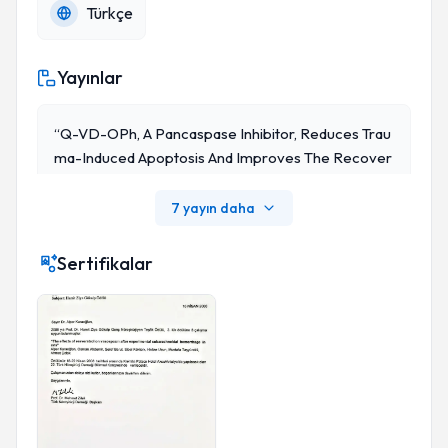
Türkçe
Yayınlar
“Q-VD-OPh, A Pancaspase Inhibitor, Reduces Trau
Ma-Induced Apoptosis And Improves The Recover
Y Of Hind-Limb Function In Rats After Spinal Cord I
Njury”, Neurocirugia (Astur), 20, 533-540 (2009)
7 yayın daha
Sertifikalar