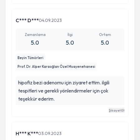
Sağlıklı ömürler dilerim.
C*** D***
04.09.2023
Zamanlama
İlgi
Ortam
5.0
5.0
5.0
Beyin Tümörleri
Prof. Dr. Alper Karaoğlan Özel Muayenehanesi
hipofiz bezi adenomu için ziyaret ettim. ilgili
tespitleri ve gerekli yönlendirmeler için çok
teşekkür ederim.
Şikayet Et
H*** K***
03.09.2023