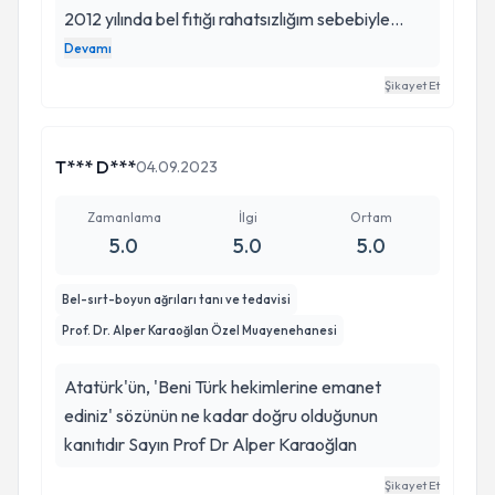
2012 yılında bel fıtığı rahatsızlığım sebebiyle
tanıdım. Kendisiyle ilgili bir referansa sahip
Devamı
değildim. Tatil günü evde dayanılmaz sancıyla
Şikayet Et
araştırma yaparken Maltepe Üniversitesi
Hastanesi Alper hocamın iletişim bilgisine
ulaştım. Asistanından bilgi alacağımı düşünürken,
T*** D***
04.09.2023
hocam telefonu kabul edip direkt şikayetimi
dinlemesi, bilgi vermesi (henüz hastası olmadığım
Zamanlama
İlgi
Ortam
5.0
5.0
5.0
halde) vakit ayırmış olması beni çok şaşırtmış ve
mutlu etmişti. 2012 yılında bel fıtığı ameliyatımı
Bel-sırt-boyun ağrıları tanı ve tedavisi
gerçekleştirmiştir. Alper hocam, kendi hastası
Prof. Dr. Alper Karaoğlan Özel Muayenehanesi
olsun olmasın danışanlarıyla arasına geçilmez
kapılar çeken bir hekim değildir. Vicdan ve
Atatürk'ün, 'Beni Türk hekimlerine emanet
empati duygusu yüksek, bilgili, araştıran, kıymetli
ediniz' sözünün ne kadar doğru olduğunun
bir insandır. Sonrasında ablamın rahatsızlığı
kanıtıdır Sayın Prof Dr Alper Karaoğlan
sürecinde bize çok emeği geçmiş, hakkı
ödenmez bir hekimdir. Var olun Alper hocam.
Şikayet Et