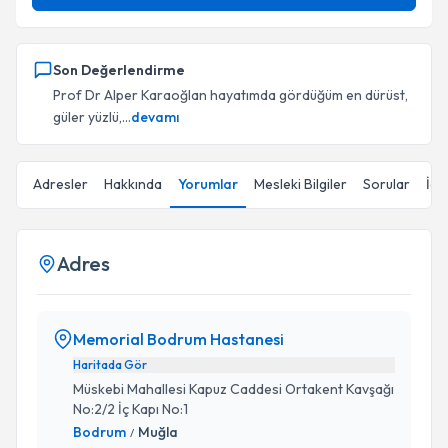
Son Değerlendirme
Prof Dr Alper Karaoğlan hayatımda gördüğüm en dürüst,
güler yüzlü,...
devamı
Adresler
Hakkında
Yorumlar
Mesleki Bilgiler
Sorular
İçe
Adres
Memorial Bodrum Hastanesi
Haritada Gör
Müskebi Mahallesi Kapuz Caddesi Ortakent Kavşağı
No:2/2 İç Kapı No:1
Bodrum
Muğla
/