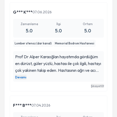
G*** K***
07.06.2026
Zamanlama
İlgi
Ortam
5.0
5.0
5.0
Lomber stenoz (dar kanal)
Memorial Bodrum Hastanesi
Prof Dr Alper Karaoğlan hayatımda gördüğüm
en dürüst, güler yüzlü, hastası ile çok ilgili, hastayı
çok yakinen takip eden. Hastasının ağrı ve acı
çekmemesi için her imkanı sonuna kadar kullanan
Devamı
sayı az kalmış çok değerli hemimlerimizden biri.
Şikayet Et
Laminektomi+füzyon gibi büyük bir ameliyatı
beni adeta pamuklara sararak gerçekleştirdi. Hiç
zorluk çekmedim. Hiç ağrı çekmedim. Duygu,
F*** B***
07.04.2026
fikir ve teşekkürlerimi anlatmak için kelimeler