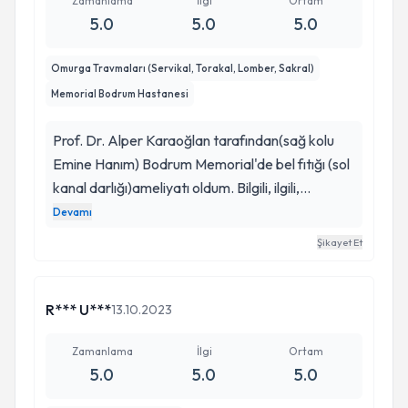
yetersiz. Ülkemin böyle kıymetli bir o kadar da
Zamanlama
İlgi
Ortam
5.0
5.0
5.0
mütevazi hekimi varmış. Kendisini tanımakdan
şeref duydum. Beni sevgisi ve şeflati ile fethetti.
Omurga Travmaları (Servikal, Torakal, Lomber, Sakral)
Gurur duydum. KENDİSİNE MİNNETTARIM.
Memorial Bodrum Hastanesi
İHTİYACI OLAN HERKESE KESİNLİKLE
TAVSİYE EDERİM. ASLA BAŞKA ALTERNATİF
Prof. Dr. Alper Karaoğlan tarafından(sağ kolu
DÜŞÜNMEYİN BİLE. O KADAR DİYEYİM.
Emine Hanım) Bodrum Memorial'de bel fıtığı (sol
kanal darlığı)ameliyatı oldum. Bilgili, ilgili,
tecrübeli, güvenilir, ehil. Kısa sürede ayağa
Devamı
kalktım ve tavsiyelerine uyarak kısa yürüyüşler
Şikayet Et
yapıyorum. Sağ olsun, Var olsun, Tavsiye ederim.
R*** U***
13.10.2023
Zamanlama
İlgi
Ortam
5.0
5.0
5.0