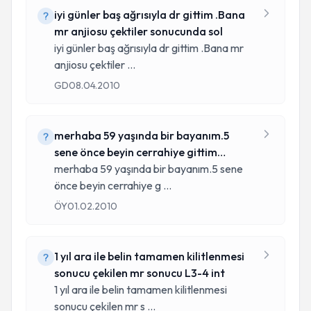
iyi günler baş ağrısıyla dr gittim .Bana
mr anjiosu çektiler sonucunda sol
iyi günler baş ağrısıyla dr gittim .Bana mr
anjiosu çektiler
...
GD
08.04.2010
merhaba 59 yaşında bir bayanım.5
sene önce beyin cerrahiye gittim
ameliyat
merhaba 59 yaşında bir bayanım.5 sene
önce beyin cerrahiye g
...
ÖY
01.02.2010
1 yıl ara ile belin tamamen kilitlenmesi
sonucu çekilen mr sonucu L3-4 int
1 yıl ara ile belin tamamen kilitlenmesi
sonucu çekilen mr s
...