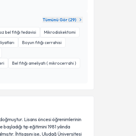
Tümünü Gör (
29
)
z bel fıtığı tedavisi
Mikrodiskektomi
iyatları
Boyun fıtığı cerrahisi
eri
Bel fıtığı ameliyatı ( mikrocerrahi )
doğmuştur. Lisans öncesi öğrenimlerinin
başladığı tıp eğitimini 1981 yılında
ştır. İhtisasını ise, Uludağ Üniversitesi