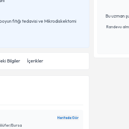
anı
Bu uzman şu
 boyun fıtığı tedavisi ve Mikrodiskektomi
Randevu almak
eki Bilgiler
İçerikler
Haritada Gör
Nilüfer/Bursa