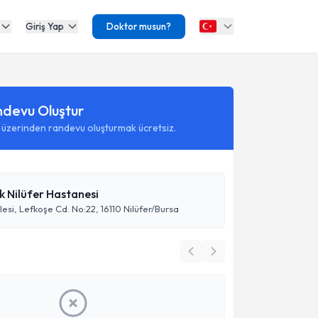
Giriş Yap
Doktor musun?
ndevu Oluştur
 üzerinden randevu oluşturmak ücretsiz.
k Nilüfer Hastanesi
esi, Lefkoşe Cd. No:22, 16110 Nilüfer/Bursa