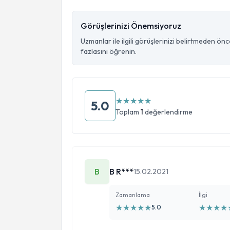
Görüşlerinizi Önemsiyoruz
Uzmanlar ile ilgili görüşlerinizi belirtmeden ön
fazlasını öğrenin.
★
★
★
★
★
5.0
Toplam
1
değerlendirme
B
B R***
15.02.2021
Zamanlama
İlgi
★
★
★
★
★
★
★
★
★
5.0