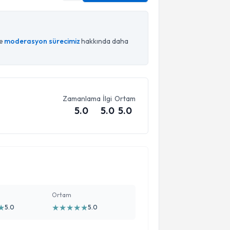
ce
moderasyon sürecimiz
hakkında daha
Zamanlama
İlgi
Ortam
5.0
5.0
5.0
Ortam
★
★
★
★
★
★
5.0
5.0