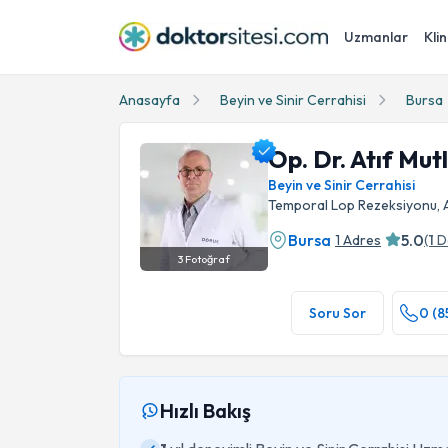
Uzmanlar
Klin
Anasayfa
Beyin ve Sinir Cerrahisi
Bursa
Op. Dr. Atıf Mut
Beyin ve Sinir Cerrahisi
Temporal Lop Rezeksiyonu, Ay
Bursa
5.0
1 Adres
(
1
D
3
Fotoğraf
Op. Dr. Atıf Mutlu Profil Fotoğrafı
Soru Sor
0 (8
Hızlı Bakış