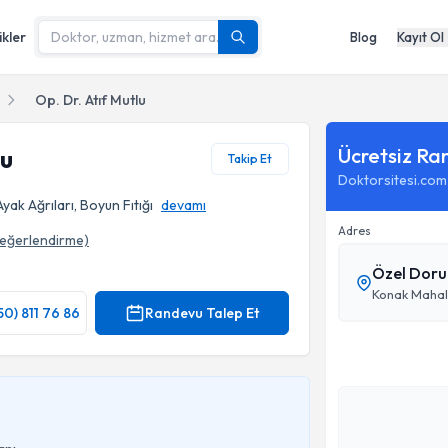
ikler
Blog
Kayıt Ol
Op. Dr. Atıf Mutlu
Ücretsiz Ra
lu
Takip Et
Doktorsitesi.com
ak Ağrıları, Boyun Fıtığı
devamı
Adres
eğerlendirme)
Özel Doru
Konak Mahall
50) 811 76 86
Randevu Talep Et