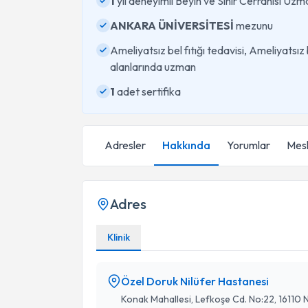
1
yıl deneyimli Beyin ve Sinir Cerrahisi Uzm
ANKARA ÜNİVERSİTESİ
mezunu
Ameliyatsız bel fıtığı tedavisi, Ameliyatsız
alanlarında uzman
1
adet sertifika
Adresler
Hakkında
Yorumlar
Mesl
Adres
Klinik
Özel Doruk Nilüfer Hastanesi
Konak Mahallesi, Lefkoşe Cd. No:22, 16110 