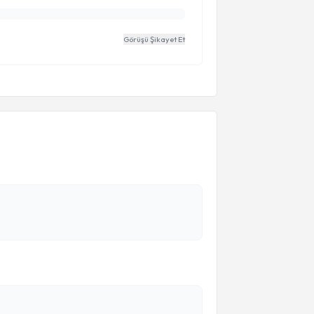
Görüşü Şikayet Et