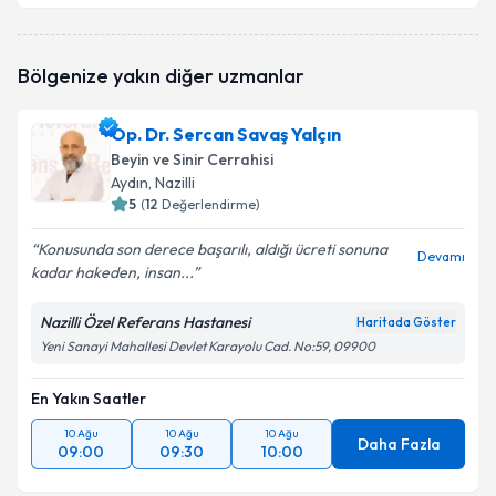
Prof. Dr. Alper Karaoğlan
için randevu takvimi
Bölgenize yakın diğer uzmanlar
talebi oluşturun. Size bu uzmandan randevu almanız
için bir takvim hazırlandığında e-posta ile
bilgilendireceğiz.
Op. Dr. Sercan Savaş Yalçın
Beyin ve Sinir Cerrahisi
E-posta Adresiniz
Aydın
, Nazilli
5
(
12
Değerlendirme)
Konusunda son derece başarılı, aldığı ücreti sonuna
Devamı
kadar hakeden, insan...
Kişisel verilerimin işlenmesine ilişkin
Aydınlatma
Metni
'ni okudum ve kişisel verilerimin belirtilen
kapsamda işlenmesini kabul ediyorum.
Nazilli Özel Referans Hastanesi
Haritada Göster
Yeni Sanayi Mahallesi Devlet Karayolu Cad. No:59, 09900
Takvim Talebini Gönder
En Yakın Saatler
10 Ağu
10 Ağu
10 Ağu
Daha Fazla
09:00
09:30
10:00