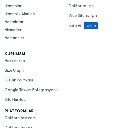
Uzmanlar
Doktorlar İçin
Uzmanlık Alanları
Web Siteniz İçin
Hastalıklar
Kariyer
İşe Alım
Hizmetler
Hastaneler
KURUMSAL
Hakkımızda
Bize Ulaşın
Gizlilik Politikası
Google Takvim Entegrasyonu
Site Haritası
PLATFORMLAR
Doktorsitesi.com
Doktorsitesi.az