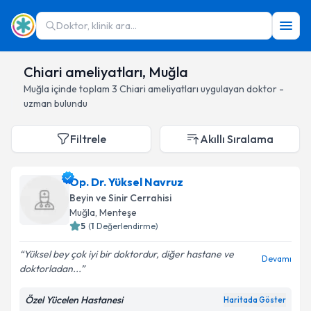
Doktor, klinik ara...
Chiari ameliyatları, Muğla
Muğla
içinde toplam
3
Chiari ameliyatları
uygulayan doktor -
uzman bulundu
Filtrele
Akıllı Sıralama
Op. Dr. Yüksel Navruz
Beyin ve Sinir Cerrahisi
Muğla
, Menteşe
5
(
1
Değerlendirme)
Yüksel bey çok iyi bir doktordur, diğer hastane ve
Devamı
doktorladan...
Özel Yücelen Hastanesi
Haritada Göster