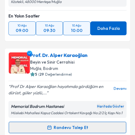
Köstekli, 48000 Menteşe/Muğla
En Yakın Saatler
10 Ağu
10 Ağu
10 Ağu
Daha Fazla
09:00
09:30
10:00
Prof. Dr. Alper Karaoğlan
Beyin ve Sinir Cerrahisi
Muğla
, Bodrum
5
(
29
Değerlendirme)
Prof Dr Alper Karaoğlan hayatımda gördüğüm en
Devamı
dürüst, güler yüzlü,...
Memorial Bodrum Hastanesi
Haritada Göster
Müskebi Mahallesi Kapuz Caddesi Ortakent Kavşağı No:2/2 İç Kapı No:1
Randevu Talep Et
Randevu Takvimi Talebi