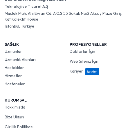
Teknoloji ve Ticaret A.Ş.
Maslak Mah. Ahi Evran Cd. A.O.S 55 Sokak No:2 Aksoy Plaza Giriş
Kat Kolektif House
İstanbul, Türkiye
SAĞLIK
PROFESYONELLER
Uzmanlar
Doktorlar İçin
Uzmanlık Alanları
Web Siteniz İçin
Hastalıklar
Kariyer
İşe Alım
Hizmetler
Hastaneler
KURUMSAL
Hakkımızda
Bize Ulaşın
Gizlilik Politikası