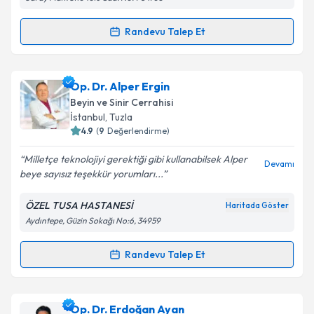
Kişisel verilerimin işlenmesine ilişkin
Aydınlatma
Metni
'ni okudum ve kişisel verilerimin belirtilen
kapsamda işlenmesini kabul ediyorum.
Randevu Talep Et
Randevu Takvimi Talebi
Takvim Talebini Gönder
Op. Dr. Ertuğrul Pınar
için randevu takvimi talebi
Op. Dr. Alper Ergin
oluşturun. Size bu uzmandan randevu almanız için bir
Beyin ve Sinir Cerrahisi
takvim hazırlandığında e-posta ile bilgilendireceğiz.
İstanbul
, Tuzla
4.9
(
9
Değerlendirme)
E-posta Adresiniz
Milletçe teknolojiyi gerektiği gibi kullanabilsek Alper
Devamı
beye sayısız teşekkür yorumları...
ÖZEL TUSA HASTANESİ
Haritada Göster
Kişisel verilerimin işlenmesine ilişkin
Aydınlatma
Aydıntepe, Güzin Sokağı No:6, 34959
Metni
'ni okudum ve kişisel verilerimin belirtilen
kapsamda işlenmesini kabul ediyorum.
Randevu Talep Et
Randevu Takvimi Talebi
Takvim Talebini Gönder
Op. Dr. Alper Ergin
için randevu takvimi talebi
Op. Dr. Erdoğan Ayan