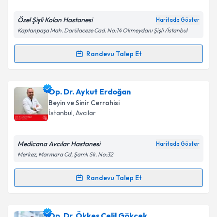
Özel Şişli Kolan Hastanesi
Haritada Göster
Kaptanpaşa Mah. Darülaceze Cad. No:14 Okmeydanı Şişli /İstanbul
Kişisel verilerimin işlenmesine ilişkin
Aydınlatma
Metni
'ni okudum ve kişisel verilerimin belirtilen
Randevu Talep Et
kapsamda işlenmesini kabul ediyorum.
Randevu Takvimi Talebi
Takvim Talebini Gönder
Prof. Dr. Ali Yılmaz
için randevu takvimi talebi
Op. Dr. Aykut Erdoğan
oluşturun. Size bu uzmandan randevu almanız için bir
Beyin ve Sinir Cerrahisi
takvim hazırlandığında e-posta ile bilgilendireceğiz.
İstanbul
, Avcılar
E-posta Adresiniz
Medicana Avcılar Hastanesi
Haritada Göster
Merkez, Marmara Cd, Şamlı Sk. No:32
Kişisel verilerimin işlenmesine ilişkin
Aydınlatma
Randevu Talep Et
Randevu Takvimi Talebi
Metni
'ni okudum ve kişisel verilerimin belirtilen
kapsamda işlenmesini kabul ediyorum.
Op. Dr. Aykut Erdoğan
için randevu takvimi talebi
Op. Dr. Ökkeş Celil Gökçek