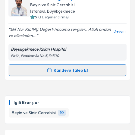
oluşturun. Size bu uzmandan randevu almanız için bir
Beyin ve Sinir Cerrahisi
takvim hazırlandığında e-posta ile bilgilendireceğiz.
İstanbul
, Büyükçekmece
5
(
1
Değerlendirme)
E-posta Adresiniz
Elif Nur KILINÇ Değerli hocama sevgiler.. Allah ondan
Devamı
ve ailesinden...
Büyükçekmece Kolan Hospital
Kişisel verilerimin işlenmesine ilişkin
Aydınlatma
Fatih, Fedakar Sk No:3, 34500
Metni
'ni okudum ve kişisel verilerimin belirtilen
kapsamda işlenmesini kabul ediyorum.
Randevu Talep Et
Randevu Takvimi Talebi
Takvim Talebini Gönder
Op. Dr. Erdoğan Ayan
için randevu takvimi talebi
oluşturun. Size bu uzmandan randevu almanız için bir
İlgili Branşlar
takvim hazırlandığında e-posta ile bilgilendireceğiz.
Beyin ve Sinir Cerrahisi
10
E-posta Adresiniz