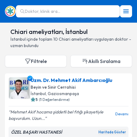
Doktor, klinik ara...
Chiari ameliyatları, İstanbul
İstanbul
içinde toplam
10
Chiari ameliyatları
uygulayan doktor -
uzman bulundu
Filtrele
Akıllı Sıralama
Uzm. Dr. Mehmet Akif Ambarcıoğlu
Beyin ve Sinir Cerrahisi
İstanbul
, Gaziosmanpaşa
5
(
1
Değerlendirme)
Mehmet Akif hocama şiddetli bel fıtığı şikayetiyle
Devamı
başvurdum. Uzun...
ÖZEL BAŞARI HASTANESİ
Haritada Göster