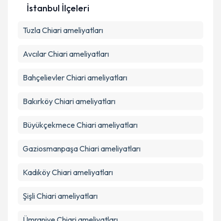
İstanbul İlçeleri
Kişisel verilerimin işlenmesine ilişkin
Aydınlatma
Tuzla
Chiari ameliyatları
Metni
'ni okudum ve kişisel verilerimin belirtilen
kapsamda işlenmesini kabul ediyorum.
Avcılar
Chiari ameliyatları
Takvim Talebini Gönder
Bahçelievler
Chiari ameliyatları
Bakırköy
Chiari ameliyatları
Büyükçekmece
Chiari ameliyatları
Gaziosmanpaşa
Chiari ameliyatları
Kadıköy
Chiari ameliyatları
Şişli
Chiari ameliyatları
Ümraniye
Chiari ameliyatları