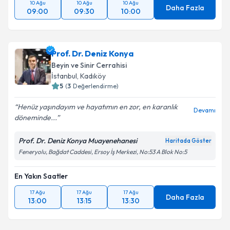
10 Ağu
10 Ağu
10 Ağu
Daha Fazla
09:00
09:30
10:00
Prof. Dr. Deniz Konya
Beyin ve Sinir Cerrahisi
İstanbul
, Kadıköy
5
(
3
Değerlendirme)
Henüz yaşındayım ve hayatımın en zor, en karanlık
Devamı
döneminde...
Prof. Dr. Deniz Konya Muayenehanesi
Haritada Göster
Feneryolu, Bağdat Caddesi, Ersoy İş Merkezi, No:53 A Blok No:5
En Yakın Saatler
17 Ağu
17 Ağu
17 Ağu
Daha Fazla
13:00
13:15
13:30