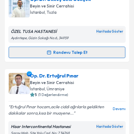
oluşturun. Size bu uzmandan randevu almanız için bir
Takvim Talebini Gönder
Beyin ve Sinir Cerrahisi
takvim hazırlandığında e-posta ile bilgilendireceğiz.
İstanbul
, Tuzla
E-posta Adresiniz
ÖZEL TUSA HASTANESİ
Haritada Göster
Aydıntepe, Güzin Sokağı No:6, 34959
Kişisel verilerimin işlenmesine ilişkin
Aydınlatma
Randevu Talep Et
Randevu Takvimi Talebi
Metni
'ni okudum ve kişisel verilerimin belirtilen
kapsamda işlenmesini kabul ediyorum.
Op. Dr. Ökkeş Celil Gökçek
için randevu takvimi
Op. Dr. Ertuğrul Pınar
talebi oluşturun. Size bu uzmandan randevu almanız
Takvim Talebini Gönder
Beyin ve Sinir Cerrahisi
için bir takvim hazırlandığında e-posta ile
İstanbul
, Ümraniye
bilgilendireceğiz.
5
(
1
Değerlendirme)
E-posta Adresiniz
Ertuğrul Pınar hocam,acile ciddi ağrılarla geldikten
Devamı
dakikalar sonra,kısa bir muayene...
Hisar Intercontinental Hastanesi
Haritada Göster
Saray Mah. Site Yolu Cad. No: 7 34768