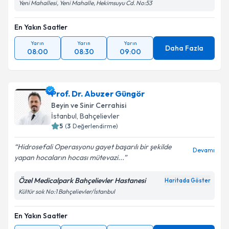
Yeni Mahallesi, Yeni Mahalle, Hekimsuyu Cd. No:53
En Yakın Saatler
Yarın
Yarın
Yarın
Daha Fazla
08:00
08:30
09:00
Prof. Dr. Abuzer Güngör
Beyin ve Sinir Cerrahisi
İstanbul
, Bahçelievler
5
(
3
Değerlendirme)
Hidrosefali Operasyonu gayet başarılı bir şekilde
Devamı
yapan hocaların hocası mütevazi...
Özel Medicalpark Bahçelievler Hastanesi
Haritada Göster
Kültür sok No:1 Bahçelievler/İstanbul
En Yakın Saatler