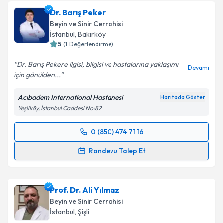
Dr. Barış Peker
Beyin ve Sinir Cerrahisi
İstanbul
, Bakırköy
5
(
1
Değerlendirme)
Dr. Barış Pekere ilgisi, bilgisi ve hastalarına yaklaşımı
Devamı
için gönülden...
Acıbadem International Hastanesi
Haritada Göster
Yeşilköy, İstanbul Caddesi No:82
0 (850) 474 71 16
Randevu Takvimi Talebi
Randevu Talep Et
Dr. Barış Peker
için randevu takvimi talebi oluşturun.
Size bu uzmandan randevu almanız için bir takvim
Prof. Dr. Ali Yılmaz
hazırlandığında e-posta ile bilgilendireceğiz.
Beyin ve Sinir Cerrahisi
E-posta Adresiniz
İstanbul
, Şişli