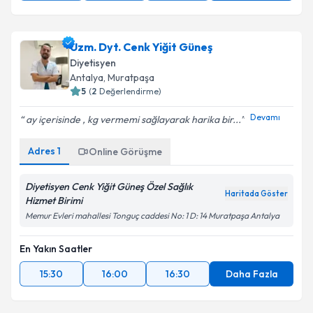
Uzm. Dyt. Cenk Yiğit Güneş
Diyetisyen
Antalya
, Muratpaşa
5
(
2
Değerlendirme)
Devamı
ay içerisinde , kg vermemi sağlayarak harika bir...
Adres
1
Online Görüşme
Diyetisyen Cenk Yiğit Güneş Özel Sağlık
Haritada Göster
Hizmet Birimi
Memur Evleri mahallesi Tonguç caddesi No: 1 D: 14 Muratpaşa Antalya
En Yakın Saatler
15:30
16:00
16:30
Daha Fazla