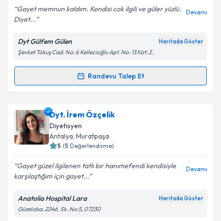
Gayet memnun kaldım. Kendisi cok ilgili ve güler yüzlü.
Devamı
Diyet...
Dyt Gülfem Gülen
Haritada Göster
Kişisel verilerimin işlenmesine ilişkin
Aydınlatma
Şevket Tokuş Cad. No: 6 Kellecioğlu Apt. No: 13 Kat: 2 ,
Metni
'ni okudum ve kişisel verilerimin belirtilen
kapsamda işlenmesini kabul ediyorum.
Randevu Talep Et
Randevu Takvimi Talebi
Takvim Talebini Gönder
Dyt. Gülfem Gülen
için randevu takvimi talebi
Dyt. İrem Özçelik
oluşturun. Size bu uzmandan randevu almanız için bir
Diyetisyen
takvim hazırlandığında e-posta ile bilgilendireceğiz.
Antalya
, Muratpaşa
5
(
5
Değerlendirme)
E-posta Adresiniz
Gayet güzel ilgilenen tatlı bir hanımefendi kendisiyle
Devamı
karşılaştığım için gayet...
Anatolia Hospital Lara
Haritada Göster
Kişisel verilerimin işlenmesine ilişkin
Aydınlatma
Güzeloba, 2246. Sk. No:5, 07230
Metni
'ni okudum ve kişisel verilerimin belirtilen