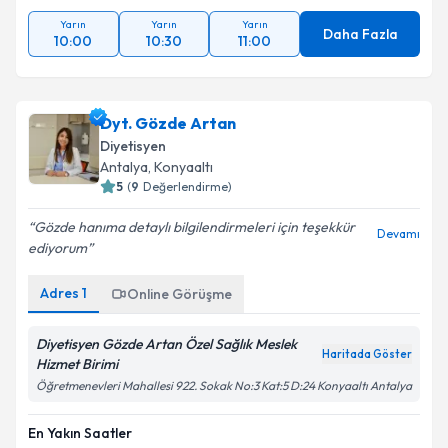
Yarın
Yarın
Yarın
Daha Fazla
10:00
10:30
11:00
Dyt. Gözde Artan
Diyetisyen
Antalya
, Konyaaltı
5
(
9
Değerlendirme)
Gözde hanıma detaylı bilgilendirmeleri için teşekkür
Devamı
ediyorum
Adres
1
Online Görüşme
Diyetisyen Gözde Artan Özel Sağlık Meslek
Haritada Göster
Hizmet Birimi
Öğretmenevleri Mahallesi 922. Sokak No:3 Kat:5 D:24 Konyaaltı Antalya
En Yakın Saatler