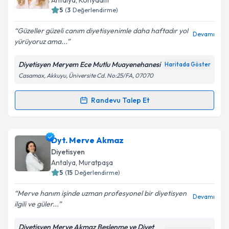
Antalya
, Konyaaltı
5
(
3
Değerlendirme)
E-posta Adresiniz
Güzeller güzeli canım diyetisyenimle daha haftadır yol
Devamı
yürüyoruz ama...
Diyetisyen Meryem Ece Mutlu Muayenehanesi
Haritada Göster
Kişisel verilerimin işlenmesine ilişkin
Aydınlatma
Casamax, Akkuyu, Üniversite Cd. No:25/FA, 07070
Metni
'ni okudum ve kişisel verilerimin belirtilen
kapsamda işlenmesini kabul ediyorum.
Randevu Talep Et
Randevu Takvimi Talebi
Takvim Talebini Gönder
Dyt. Meryem Ece Mutlu
için randevu takvimi talebi
Dyt. Merve Akmaz
oluşturun. Size bu uzmandan randevu almanız için bir
Diyetisyen
takvim hazırlandığında e-posta ile bilgilendireceğiz.
Antalya
, Muratpaşa
5
(
15
Değerlendirme)
E-posta Adresiniz
Merve hanım işinde uzman profesyonel bir diyetisyen
Devamı
ilgili ve güler...
Diyetisyen Merve Akmaz Beslenme ve Diyet