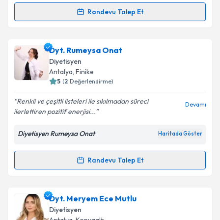
kapsamda işlenmesini kabul ediyorum.
Randevu Talep Et
Randevu Takvimi Talebi
Takvim Talebini Gönder
Dyt. İrem Özçelik
için randevu takvimi talebi
Dyt. Rumeysa Onat
oluşturun. Size bu uzmandan randevu almanız için bir
Diyetisyen
takvim hazırlandığında e-posta ile bilgilendireceğiz.
Antalya
, Finike
5
(
2
Değerlendirme)
E-posta Adresiniz
Renkli ve çeşitli listeleri ile sıkılmadan süreci
Devamı
ilerlettiren pozitif enerjisi...
Diyetisyen Rumeysa Onat
Haritada Göster
Kişisel verilerimin işlenmesine ilişkin
Aydınlatma
Metni
'ni okudum ve kişisel verilerimin belirtilen
kapsamda işlenmesini kabul ediyorum.
Randevu Talep Et
Randevu Takvimi Talebi
Takvim Talebini Gönder
Dyt. Rumeysa Onat
için randevu takvimi talebi
Dyt. Meryem Ece Mutlu
oluşturun. Size bu uzmandan randevu almanız için bir
Diyetisyen
takvim hazırlandığında e-posta ile bilgilendireceğiz.