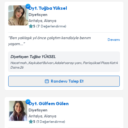
Dyt. Tuğba Yüksel
Diyetisyen
Antalya
, Alanya
5
(
7
Değerlendirme)
Ben yaklaşık yıl önce çalıştım kendisiyle benım
Devamı
yaşam...
Diyetisyen Tuğba YÜKSEL
Hacet mah.,Keykubat Bulvarı,Adalet sarayı yanı, Parlayüksel Plaza Kat:4
Daire:26
Randevu Talep Et
Randevu Takvimi Talebi
Dyt. Tuğba Yüksel
için randevu takvimi talebi
Dyt. Gülfem Gülen
oluşturun. Size bu uzmandan randevu almanız için bir
Diyetisyen
takvim hazırlandığında e-posta ile bilgilendireceğiz.
Antalya
, Alanya
5
(
1
Değerlendirme)
E-posta Adresiniz