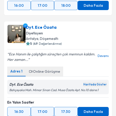
16:00
17:00
18:00
Daha Fazla
Dyt. Ece Özata
Diyetisyen
Antalya
, Döşemealtı
5
(
49
Değerlendirme)
Ece Hanım ile çalıştığım süreçten çok memnun kaldım.
Devamı
Her zaman...
Adres
1
Online Görüşme
Dyt. Ece Özata
Haritada Göster
Bahçeyaka Mah. Mimar Sinan Cad. Musa Özata Apt. No:10 daire:1
En Yakın Saatler
16:30
17:00
17:30
Daha Fazla