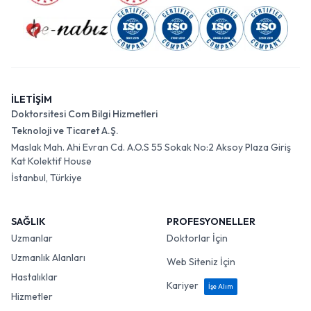
İLETİŞİM
Doktorsitesi Com Bilgi Hizmetleri
Teknoloji ve Ticaret A.Ş.
Maslak Mah. Ahi Evran Cd. A.O.S 55 Sokak No:2 Aksoy Plaza Giriş
Kat Kolektif House
İstanbul, Türkiye
SAĞLIK
PROFESYONELLER
Uzmanlar
Doktorlar İçin
Uzmanlık Alanları
Web Siteniz İçin
Hastalıklar
Kariyer
İşe Alım
Hizmetler