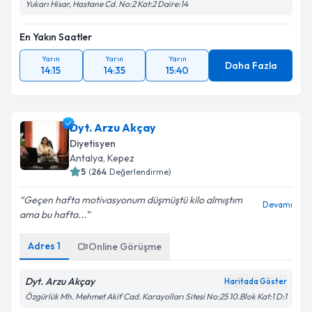
Yukarı Hisar, Hastane Cd. No:2 Kat:2 Daire:14
En Yakın Saatler
Yarın
Yarın
Yarın
Daha Fazla
14:15
14:35
15:40
Dyt. Arzu Akçay
Diyetisyen
Antalya
, Kepez
5
(
264
Değerlendirme)
Geçen hafta motivasyonum düşmüştü kilo almıştım
Devamı
ama bu hafta...
Adres
1
Online Görüşme
Dyt. Arzu Akçay
Haritada Göster
Özgürlük Mh. Mehmet Akif Cad. Karayolları Sitesi No:25 10.Blok Kat:1 D:1