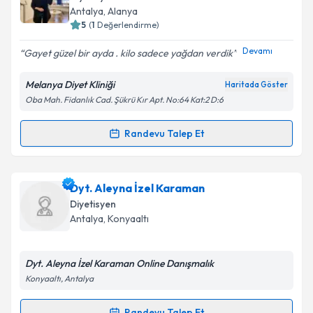
hazırlandığında e-posta ile bilgilendireceğiz.
Antalya
, Alanya
5
(
1
Değerlendirme)
E-posta Adresiniz
Devamı
Gayet güzel bir ayda . kilo sadece yağdan verdik
Melanya Diyet Kliniği
Haritada Göster
Oba Mah. Fidanlık Cad. Şükrü Kır Apt. No:64 Kat:2 D:6
Kişisel verilerimin işlenmesine ilişkin
Aydınlatma
Metni
'ni okudum ve kişisel verilerimin belirtilen
kapsamda işlenmesini kabul ediyorum.
Randevu Talep Et
Randevu Takvimi Talebi
Takvim Talebini Gönder
Dyt. Melike Yiğit
için randevu takvimi talebi oluşturun.
Dyt. Aleyna İzel Karaman
Size bu uzmandan randevu almanız için bir takvim
Diyetisyen
hazırlandığında e-posta ile bilgilendireceğiz.
Antalya
, Konyaaltı
E-posta Adresiniz
Dyt. Aleyna İzel Karaman Online Danışmalık
Konyaaltı, Antalya
Kişisel verilerimin işlenmesine ilişkin
Aydınlatma
Randevu Talep Et