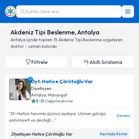
Doktor, klinik ara...
Akdeniz Tipi Beslenme, Antalya
Antalya
içinde toplam
15
Akdeniz Tipi Beslenme
uygulayan
doktor - uzman bulundu
Filtrele
Akıllı Sıralama
Dyt. Hatice Çörütoğlu Var
Diyetisyen
Antalya
, Manavgat
5
(
31
Değerlendirme)
Dr Hatice hanımla üçüncü aydayız. Uzman görüşü,
Devamı
samimiyeti ve desteği...
Diyetisyen Hatice Çörütoğlu Var
Haritada Göster