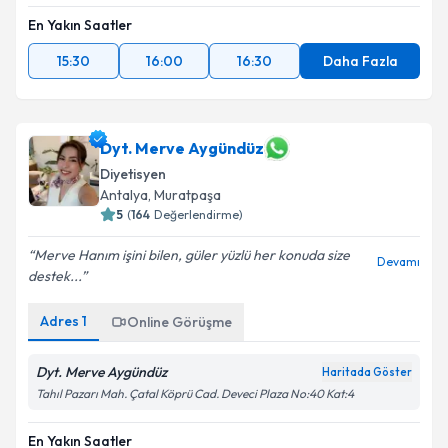
En Yakın Saatler
15:30
16:00
16:30
Daha Fazla
Dyt. Merve Aygündüz
Diyetisyen
Antalya
, Muratpaşa
5
(
164
Değerlendirme)
Merve Hanım işini bilen, güler yüzlü her konuda size
Devamı
destek...
Adres
1
Online Görüşme
Dyt. Merve Aygündüz
Haritada Göster
Tahıl Pazarı Mah. Çatal Köprü Cad. Deveci Plaza No:40 Kat:4
En Yakın Saatler