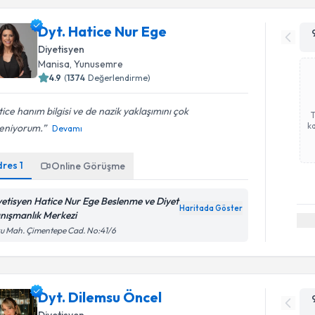
Dyt. Hatice Nur Ege
Diyetisyen
Manisa
,
Yunusemre
4.9
(
1374
Değerlendirme)
ice hanım bilgisi ve de nazik yaklaşımını çok
ka
eniyorum.
Devamı
dres
1
Online Görüşme
yetisyen Hatice Nur Ege Beslenme ve Diyet
Haritada Göster
nışmanlık Merkezi
u Mah. Çimentepe Cad. No:41/6
Dyt. Dilemsu Öncel
Diyetisyen