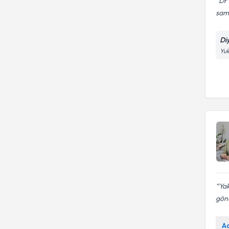
Dr
sami
Di
Yuk
Yak
gönü
A