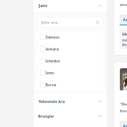
seve
Şehir
Online danışmanlık sunan
uzmanları göster
A
Us
Samsun
Kal
Blo
Ankara
İstanbul
İzmir
Bursa
Antalya
Yakınımda Ara
Ben
Konya
Kon
Branşlar
Konumuma yakın uzmanları
göster
A