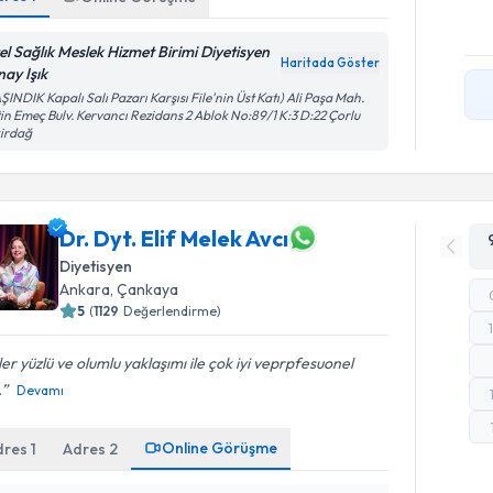
el Sağlık Meslek Hizmet Birimi Diyetisyen
Haritada Göster
nay Işık
ŞINDIK Kapalı Salı Pazarı Karşısı File'nin Üst Katı) Ali Paşa Mah.
in Emeç Bulv. Kervancı Rezidans 2 Ablok No:89/1 K:3 D:22 Çorlu
kirdağ
Dr. Dyt. Elif Melek Avcı
Diyetisyen
Ankara
,
Çankaya
5
(
1129
Değerlendirme)
er yüzlü ve olumlu yaklaşımı ile çok iyi veprpfesuonel
.
Devamı
Online Görüşme
dres
1
Adres
2