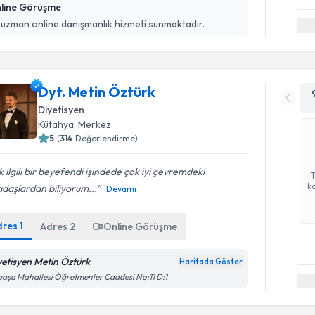
line Görüşme
 uzman online danışmanlık hizmeti sunmaktadır.
Dyt. Metin Öztürk
Diyetisyen
Kütahya
,
Merkez
5
(
314
Değerlendirme)
 ilgili bir beyefendi işindede çok iyi çevremdeki
ka
daşlardan biliyorum...
Devamı
dres
1
Adres
2
Online Görüşme
yetisyen Metin Öztürk
Haritada Göster
paşa Mahallesi Öğretmenler Caddesi No:11 D:1