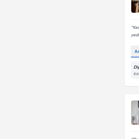
Ken
yedi
A
Di
Kıl