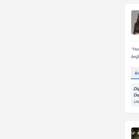
Hat
beğ
A
Di
Da
Utk