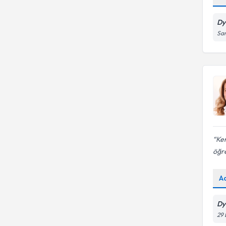
Dy
San
Ken
öğre
A
Dy
29 