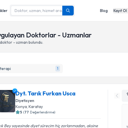
ikler
Blog
Kayıt Ol
ygulayan Doktorlar - Uzmanlar
doktor - uzman bulundu.
terapi
1
Dyt. Tarık Furkan Usca
Diyetisyen
Konya
,
Karatay
5
(
77
Değerlendirme)
ık Bey sayesinde diyet sürecim hiç zorlanmadan, aksine