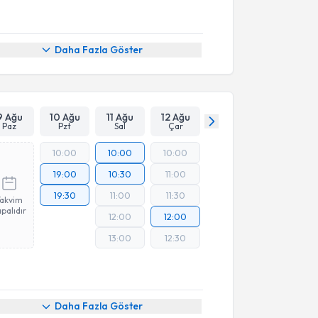
Daha Fazla Göster
9 Ağu
10 Ağu
11 Ağu
12 Ağu
Paz
Pzt
Sal
Çar
10:00
10:00
10:00
19:00
10:30
11:00
19:30
11:00
11:30
Takvim
palıdır
12:00
12:00
13:00
12:30
Daha Fazla Göster