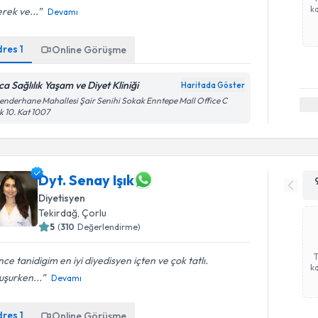
ka
rek ve...
Devamı
dres
1
Online Görüşme
ca Sağlılık Yaşam ve Diyet Kliniği
Haritada Göster
enderhane Mahallesi Şair Senihi Sokak Enntepe Mall Office C
k 10. Kat 1007
Dyt. Senay Işık
Diyetisyen
Tekirdağ
,
Çorlu
5
(
310
Değerlendirme)
ce tanidigim en iyi diyedisyen içten ve çok tatlı.
ka
uşurken...
Devamı
dres
1
Online Görüşme