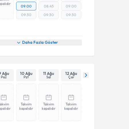
palıdır
09:00
08:45
09:00
09:30
09:30
09:30
Daha Fazla Göster
9 Ağu
10 Ağu
11 Ağu
12 Ağu
Paz
Pzt
Sal
Çar
Takvim
Takvim
Takvim
Takvim
palıdır
kapalıdır
kapalıdır
kapalıdır