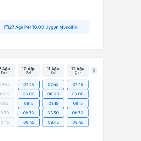
27 Ağu
Per
10:00
Uygun Müsaitlik
9 Ağu
10 Ağu
11 Ağu
12 Ağu
Paz
Pzt
Sal
Çar
09:45
07:45
07:45
07:45
10:00
08:00
08:00
08:00
10:15
08:15
08:15
08:15
10:30
08:30
08:30
08:30
10:45
08:45
08:45
08:45