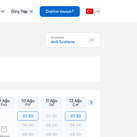
Giriş Yap
Doktor musun?
Sıralama
Akıllı Sıralama
9 Ağu
10 Ağu
11 Ağu
12 Ağu
Paz
Pzt
Sal
Çar
07:30
07:30
07:30
08:00
08:00
08:00
08:30
08:30
08:30
Takvim