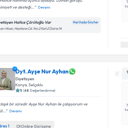
 Hatice hanımla üçüncü aydayız. Uzman görüşü,
ka
miyeti ve desteği...
Devamı
yetisyen Hatice Çörütoğlu Var
Haritada Göster
arı Hisar, Hastane Cd. No:2 Kat:2 Daire:14
Dyt. Ayşe Nur Ayhan
Diyetisyen
Konya
,
Selçuklu
5
(
68
Değerlendirme)
laşık bir süredir Ayşe Nur Ayhan ile çalışıyorum ve
ka
l...
Devamı
dres
1
Online Görüşme