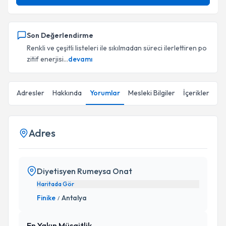
Son Değerlendirme
Renkli ve çeşitli listeleri ile sıkılmadan süreci ilerlettiren po
zitif enerjisi...
devamı
Adresler
Hakkında
Yorumlar
Mesleki Bilgiler
İçerikler
Adres
Diyetisyen Rumeysa Onat
Haritada Gör
Finike
Antalya
/
En Yakın Müsaitlik