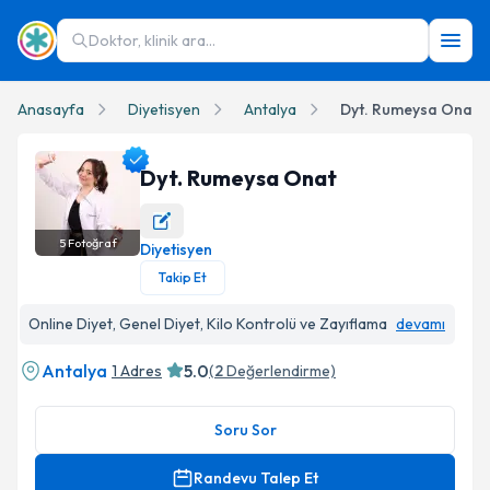
Doktor, klinik ara...
Anasayfa
Diyetisyen
Antalya
Dyt. Rumeysa Onat
Dyt. Rumeysa Onat
5
Fotoğraf
Diyetisyen
Dyt. Rumeysa Onat Profil Fotoğrafı
Takip Et
Online Diyet, Genel Diyet, Kilo Kontrolü ve Zayıflama
devamı
Antalya
5.0
1 Adres
(
2
Değerlendirme)
Soru Sor
Randevu Talep Et