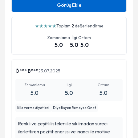
Görüş Ekle
★
★
★
★
★
Toplam
2
değerlendirme
Zamanlama
İlgi
Ortam
5.0
5.0
5.0
Ö*** B***
23.07.2025
Zamanlama
İlgi
Ortam
5.0
5.0
5.0
Kilo verme diyetleri
Diyetisyen Rumeysa Onat
Renkli ve çeşitli listeleri ile sıkılmadan süreci
ilerlettiren pozitif enerjisi ve inancı ile motive