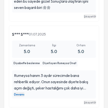
eden bu sayede güzel Sonuçlara ulaştıran işini
seven başarılı biri 🌼🌼
Şikayet Et
S*** S***
01.07.2025
Zamanlama
İlgi
Ortam
5.0
5.0
5.0
Diyabette beslenme
Diyetisyen Rumeysa Onat
Rumeysa hanım 3 aydır sürecimde bana
rehberlik ediyor. Onun sayesinde diyete bakış
açım değişti, şeker hastalığımı çok daha iyi
yönetebiliyorum ve kontrollü olarak hedef kiloma
Devamı
iniyorum. İlgisi, desteği ve o güzel enerjisi için çok
Şikayet Et
ama çok teşekkür ederimmm. iyiki yollarımız