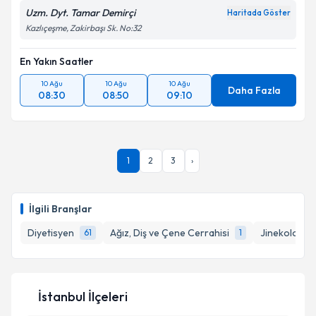
Uzm. Dyt. Tamar Demirçi
Haritada Göster
Takvim Talebini Gönder
Kazlıçeşme, Zakirbaşı Sk. No:32
En Yakın Saatler
10 Ağu
10 Ağu
10 Ağu
Daha Fazla
08:30
08:50
09:10
1
2
3
›
İlgili Branşlar
Diyetisyen
Ağız, Diş ve Çene Cerrahisi
Jinekolojik 
61
1
İstanbul İlçeleri