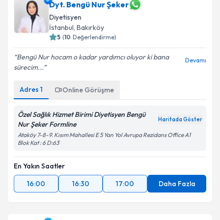
Dyt. Bengü Nur Şeker
Diyetisyen
İstanbul
, Bakırköy
5
(
10
Değerlendirme)
Bengü Nur hocam o kadar yardımcı oluyor ki bana
Devamı
sürecim...
Adres
1
Online Görüşme
Özel Sağlık Hizmet Birimi Diyetisyen Bengü
Haritada Göster
Nur Şeker Formline
Ataköy 7-8-9. Kısım Mahallesi E 5 Yan Yol Avrupa Rezidans Office A1
Blok Kat : 6 D:63
En Yakın Saatler
16:00
16:30
17:00
Daha Fazla