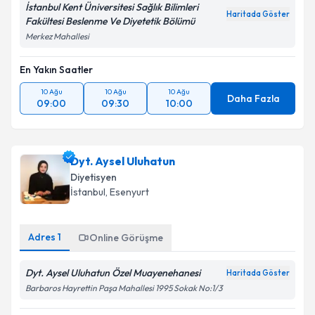
İstanbul Kent Üniversitesi Sağlık Bilimleri
Haritada Göster
Fakültesi Beslenme Ve Diyetetik Bölümü
Merkez Mahallesi
En Yakın Saatler
10 Ağu
10 Ağu
10 Ağu
Daha Fazla
09:00
09:30
10:00
Dyt. Aysel Uluhatun
Diyetisyen
İstanbul
, Esenyurt
Adres
1
Online Görüşme
Dyt. Aysel Uluhatun Özel Muayenehanesi
Haritada Göster
Barbaros Hayrettin Paşa Mahallesi 1995 Sokak No:1/3