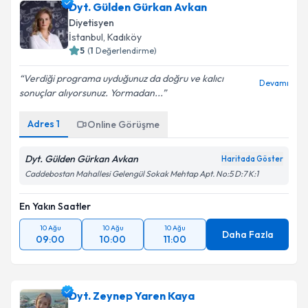
Dyt. Gülden Gürkan Avkan
Diyetisyen
İstanbul
, Kadıköy
5
(
1
Değerlendirme)
Verdiği programa uyduğunuz da doğru ve kalıcı
Devamı
sonuçlar alıyorsunuz. Yormadan...
Adres
1
Online Görüşme
Dyt. Gülden Gürkan Avkan
Haritada Göster
Caddebostan Mahallesi Gelengül Sokak Mehtap Apt. No:5 D:7 K:1
En Yakın Saatler
10 Ağu
10 Ağu
10 Ağu
Daha Fazla
09:00
10:00
11:00
Dyt. Zeynep Yaren Kaya