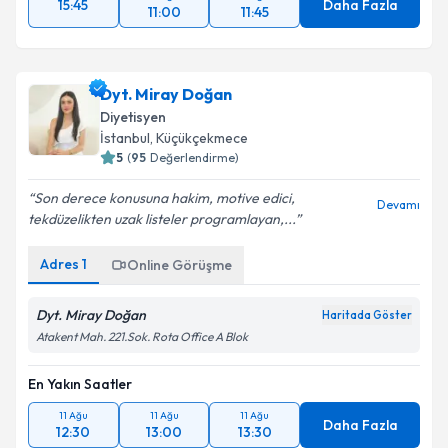
15:45
Daha Fazla
11:00
11:45
Dyt. Miray Doğan
Diyetisyen
İstanbul
, Küçükçekmece
5
(
95
Değerlendirme)
Son derece konusuna hakim, motive edici,
Devamı
tekdüzelikten uzak listeler programlayan,...
Adres
1
Online Görüşme
Dyt. Miray Doğan
Haritada Göster
Atakent Mah. 221.Sok. Rota Office A Blok
En Yakın Saatler
11 Ağu
11 Ağu
11 Ağu
Daha Fazla
12:30
13:00
13:30