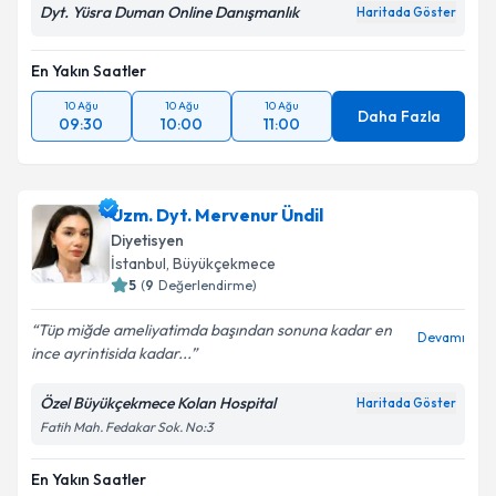
Dyt. Yüsra Duman Online Danışmanlık
Haritada Göster
En Yakın Saatler
10 Ağu
10 Ağu
10 Ağu
Daha Fazla
09:30
10:00
11:00
Uzm. Dyt. Mervenur Ündil
Diyetisyen
İstanbul
, Büyükçekmece
5
(
9
Değerlendirme)
Tüp miğde ameliyatimda başından sonuna kadar en
Devamı
ince ayrintisida kadar...
Özel Büyükçekmece Kolan Hospital
Haritada Göster
Fatih Mah. Fedakar Sok. No:3
En Yakın Saatler