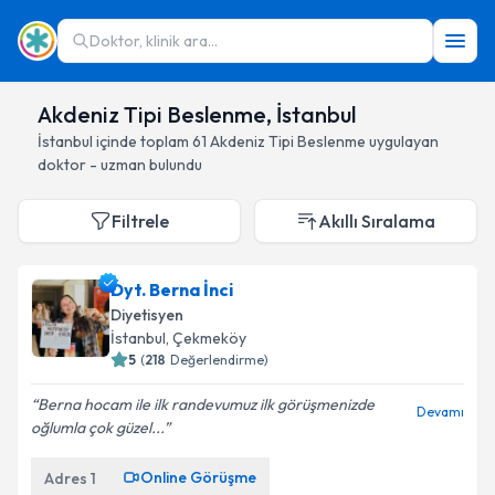
Doktor, klinik ara...
Akdeniz Tipi Beslenme, İstanbul
İstanbul
içinde toplam
61
Akdeniz Tipi Beslenme
uygulayan
doktor - uzman bulundu
Filtrele
Akıllı Sıralama
Dyt. Berna İnci
Diyetisyen
İstanbul
, Çekmeköy
5
(
218
Değerlendirme)
Berna hocam ile ilk randevumuz ilk görüşmenizde
Devamı
oğlumla çok güzel...
Online Görüşme
Adres
1