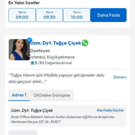
En Yakın Saatler
Yarın
Yarın
Yarın
Daha Fazla
09:00
09:30
10:00
Uzm. Dyt. Tuğçe Çiçek
Diyetisyen
İstanbul
, Küçükçekmece
5
(
92
Değerlendirme)
Tuğçe Hanım işini titizlikle yapıyor görüşmeler dolu
Devamı
dolu geçiyor istek...
Adres
1
Online Görüşme
Uzm. Dyt. Tuğçe Çiçek
Haritada Göster
Rota Office Atakent, Kanuni Sultan Süleyman Eğitim ve Araştırma
Hastanesi Karşısı 221. Sk. 34307