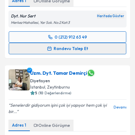
Adres
1
Online Görüşme
Metni
'ni okudum ve kişisel verilerimin belirtilen
kapsamda işlenmesini kabul ediyorum.
Dyt. Nur Sert
Haritada Göster
Merkez Mahallesi, Yar Sok. No:2 Kat:3
Takvim Talebini Gönder
0 (212) 912 63 49
Randevu Takvimi Talebi
Randevu Talep Et
Dyt. Nur Sert
için randevu takvimi talebi oluşturun.
Size bu uzmandan randevu almanız için bir takvim
hazırlandığında e-posta ile bilgilendireceğiz.
Uzm. Dyt. Tamar Demirçi
Diyetisyen
E-posta Adresiniz
İstanbul
, Zeytinburnu
5
(
10
Değerlendirme)
Senelerdir gidiyorum işini çok iyi yapıyor hem çok iyi
Devamı
bir...
Kişisel verilerimin işlenmesine ilişkin
Aydınlatma
Metni
'ni okudum ve kişisel verilerimin belirtilen
Adres
1
Online Görüşme
kapsamda işlenmesini kabul ediyorum.