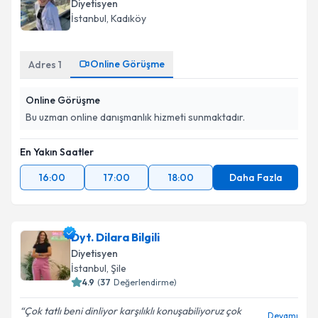
Diyetisyen
İstanbul
, Kadıköy
Online Görüşme
Adres
1
Online Görüşme
Bu uzman online danışmanlık hizmeti sunmaktadır.
En Yakın Saatler
16:00
17:00
18:00
Daha Fazla
Dyt. Dilara Bilgili
Diyetisyen
İstanbul
, Şile
4.9
(
37
Değerlendirme)
Çok tatlı beni dinliyor karşılıklı konuşabiliyoruz çok
Devamı