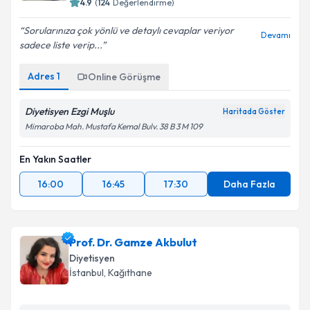
4.9
(
124
Değerlendirme)
Sorularınıza çok yönlü ve detaylı cevaplar veriyor
Devamı
sadece liste verip...
Adres
1
Online Görüşme
Diyetisyen Ezgi Muşlu
Haritada Göster
Mimaroba Mah. Mustafa Kemal Bulv. 38 B 3 M 109
En Yakın Saatler
16:00
16:45
17:30
Daha Fazla
Prof. Dr. Gamze Akbulut
Diyetisyen
İstanbul
, Kağıthane