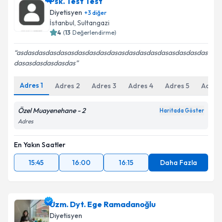
Psk. Test Test
Diyetisyen
+
3
diğer
İstanbul
, Sultangazi
4
(
13
Değerlendirme)
asdasdasdasdasasdasdasdasdasasdasdasdasdasasdasdasdas
dasasdasdasdasdas
Adres
1
Adres
2
Adres
3
Adres
4
Adres
5
Adres
Özel Muayenehane - 2
Haritada Göster
Adres
En Yakın Saatler
15:45
16:00
16:15
Daha Fazla
Uzm. Dyt. Ege Ramadanoğlu
Diyetisyen