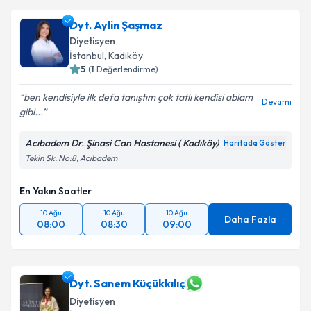
Dyt. Aylin Şaşmaz
Diyetisyen
İstanbul
, Kadıköy
5
(
1
Değerlendirme)
ben kendisiyle ilk defa tanıştım çok tatlı kendisi ablam
Devamı
gibi...
Acıbadem Dr. Şinasi Can Hastanesi ( Kadıköy)
Haritada Göster
Tekin Sk. No:8, Acıbadem
En Yakın Saatler
10 Ağu
10 Ağu
10 Ağu
Daha Fazla
08:00
08:30
09:00
Dyt. Sanem Küçükkılıç
Diyetisyen