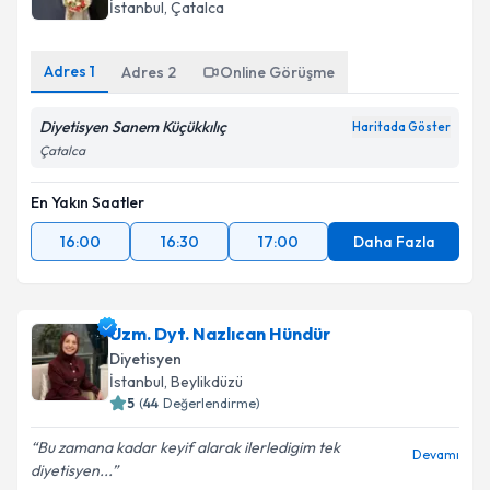
İstanbul
, Çatalca
Adres
1
Adres
2
Online Görüşme
Diyetisyen Sanem Küçükkılıç
Haritada Göster
Çatalca
En Yakın Saatler
16:00
16:30
17:00
Daha Fazla
Uzm. Dyt. Nazlıcan Hündür
Diyetisyen
İstanbul
, Beylikdüzü
5
(
44
Değerlendirme)
Bu zamana kadar keyif alarak ilerledigim tek
Devamı
diyetisyen...