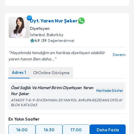
Dyt. Yaren Nur Şeker
Diyetisyen
İstanbul
, Bakırköy
4.9
(
39
Değerlendirme)
Hayatımda tanıdığım en harikaa diyetisyen olabiliiir
Devamı
yaren hanım Ben daha...
Adres
1
Online Görüşme
Özel Sağlık Ve Hizmet Birimi Diyetisyen Yaren
Haritada Göster
Nur Şeker
ATAKOY 7-8-9-10 KİSM MAH. E5 YANYOL AVRUPA REZİDANS OFİS A1
BLOK KAT6 D63
En Yakın Saatler
16:00
16:30
17:00
Daha Fazla