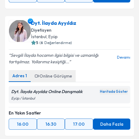
Dyt. İlayda Ayyıldız
Diyetisyen
İstanbul
, Eyüp
5
(
6
Değerlendirme)
Sevgili İlayda hocamın ilgisi bilgisi ve uzmanlığı
Devamı
tartışılmaz. Yollarımız kesiştiği...
Adres
1
Online Görüşme
Dyt. İlayda Ayyıldız Online Danışmalık
Haritada Göster
Eyüp / İstanbul
En Yakın Saatler
16:00
16:30
17:00
Daha Fazla