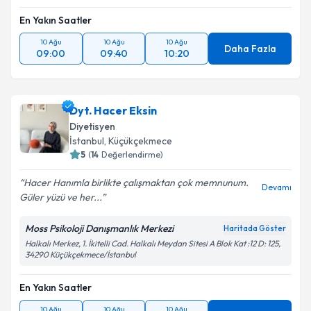
En Yakın Saatler
10 Ağu
10 Ağu
10 Ağu
Daha Fazla
09:00
09:40
10:20
Dyt. Hacer Eksin
Diyetisyen
İstanbul
, Küçükçekmece
5
(
14
Değerlendirme)
Hacer Hanımla birlikte çalışmaktan çok memnunum.
Devamı
Güler yüzü ve her...
Moss Psikoloji Danışmanlık Merkezi
Haritada Göster
Halkalı Merkez, 1. İkitelli Cad. Halkalı Meydan Sitesi A Blok Kat :12 D: 125,
34290 Küçükçekmece/İstanbul
En Yakın Saatler
10 Ağu
10 Ağu
10 Ağu