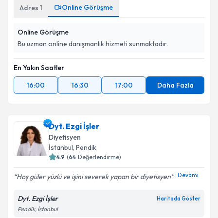
Metni
'ni okudum ve kişisel verilerimin belirtilen
Online Görüşme
Adres
1
kapsamda işlenmesini kabul ediyorum.
Online Görüşme
Takvim Talebini Gönder
Bu uzman online danışmanlık hizmeti sunmaktadır.
En Yakın Saatler
16:00
16:30
17:00
Daha Fazla
Dyt. Ezgi İşler
Diyetisyen
İstanbul
, Pendik
4.9
(
64
Değerlendirme)
Devamı
Hoş güler yüzlü ve işini severek yapan bir diyetisyen
Dyt. Ezgi İşler
Haritada Göster
Pendik, İstanbul