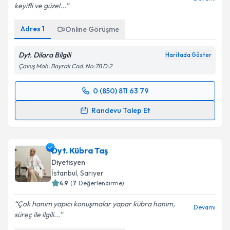
keyifli ve güzel...
Adres
1
Online Görüşme
Dyt. Dilara Bilgili
Haritada Göster
Çavuş Mah. Bayrak Cad. No:7B D:2
0 (850) 811 63 79
Randevu Takvimi Talebi
Randevu Talep Et
Dyt. Dilara Bilgili
için randevu takvimi talebi
oluşturun. Size bu uzmandan randevu almanız için bir
Dyt. Kübra Taş
takvim hazırlandığında e-posta ile bilgilendireceğiz.
Diyetisyen
E-posta Adresiniz
İstanbul
, Sarıyer
4.9
(
7
Değerlendirme)
Çok hanım yapıcı konuşmalar yapar kübra hanım,
Devamı
süreç ile ilgili...
Kişisel verilerimin işlenmesine ilişkin
Aydınlatma