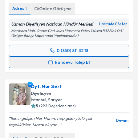
Adres
1
Online Görüşme
Uzman Diyetisyen Nazlıcan Hündür Merkezi
Haritada Göster
Marmara Mah. Önder Cad. İhlas Marmara Evleri 1.Kısım B:12 Blok D:1 (
Girişler Bahçe Kapısından Yapılmaktadır )
0 (850) 811 32 18
Randevu Takvimi Talebi
Randevu Talep Et
Uzm. Dyt. Nazlıcan Hündür
için randevu takvimi
talebi oluşturun. Size bu uzmandan randevu almanız
Dyt. Nur Sert
için bir takvim hazırlandığında e-posta ile
bilgilendireceğiz.
Diyetisyen
İstanbul
, Sarıyer
E-posta Adresiniz
5
(
292
Değerlendirme)
İkinci gidişim Nur Hanım hep güleryüzlü çok
Devamı
teşekkürler. Moral oluyor...
Kişisel verilerimin işlenmesine ilişkin
Aydınlatma