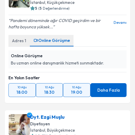
İstanbul
, Küçükçekmece
5
(
5
Değerlendirme)
Pandemi döneminde ağır COVID geçirdim ve bir
Devamı
hafta boyunca yüksek...
Online Görüşme
Adres
1
Online Görüşme
Bu uzman online danışmanlık hizmeti sunmaktadır.
En Yakın Saatler
10 Ağu
10 Ağu
10 Ağu
Daha Fazla
18:00
18:30
19:00
Dyt. Ezgi Muşlu
Diyetisyen
İstanbul
, Büyükçekmece