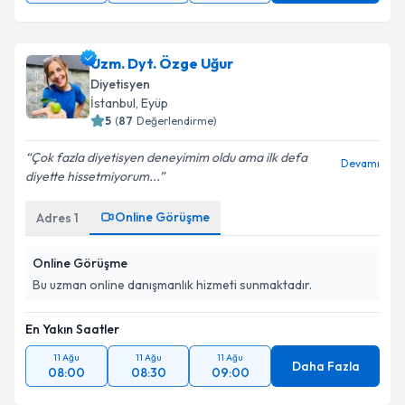
Uzm. Dyt. Özge Uğur
Diyetisyen
İstanbul
, Eyüp
5
(
87
Değerlendirme)
Çok fazla diyetisyen deneyimim oldu ama ilk defa
Devamı
diyette hissetmiyorum...
Online Görüşme
Adres
1
Online Görüşme
Bu uzman online danışmanlık hizmeti sunmaktadır.
En Yakın Saatler
11 Ağu
11 Ağu
11 Ağu
Daha Fazla
08:00
08:30
09:00