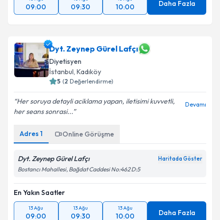
Daha Fazla
09:00
09:30
10:00
Dyt. Zeynep Gürel Lafçı
Diyetisyen
İstanbul
, Kadıköy
5
(
2
Değerlendirme)
Her soruya detayli aciklama yapan, iletisimi kuvvetli,
Devamı
her seans sonrasi...
Adres
1
Online Görüşme
Dyt. Zeynep Gürel Lafçı
Haritada Göster
Bostancı Mahallesi, Bağdat Caddesi No:462 D:5
En Yakın Saatler
13 Ağu
13 Ağu
13 Ağu
Daha Fazla
09:00
09:30
10:00