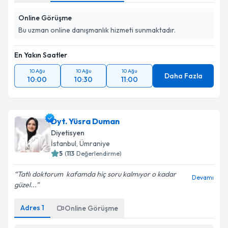
Online Görüşme
Bu uzman online danışmanlık hizmeti sunmaktadır.
En Yakın Saatler
10 Ağu
10 Ağu
10 Ağu
Daha Fazla
10:00
10:30
11:00
Dyt. Yüsra Duman
Diyetisyen
İstanbul
, Ümraniye
5
(
113
Değerlendirme)
Tatlı doktorum ️ kafamda hiç soru kalmıyor o kadar
Devamı
güzel...
Adres
1
Online Görüşme