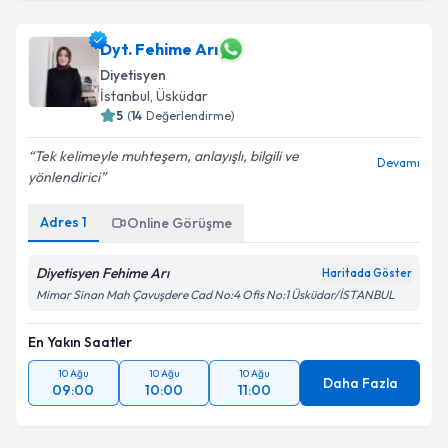
Dyt. Fehime Arı
Diyetisyen
İstanbul
, Üsküdar
5
(
14
Değerlendirme)
Tek kelimeyle muhteşem, anlayışlı, bilgili ve
Devamı
yönlendirici
Adres
1
Online Görüşme
Diyetisyen Fehime Arı
Haritada Göster
Mimar Sinan Mah Çavuşdere Cad No:4 Ofis No:1 Üsküdar/İSTANBUL
En Yakın Saatler
10 Ağu
10 Ağu
10 Ağu
Daha Fazla
09:00
10:00
11:00