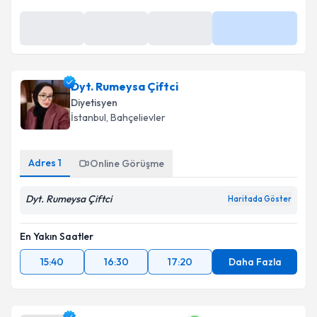
Dyt. Rumeysa Çiftci
Diyetisyen
İstanbul
, Bahçelievler
Adres
1
Online Görüşme
Dyt. Rumeysa Çiftci
Haritada Göster
En Yakın Saatler
15:40
16:30
17:20
Daha Fazla