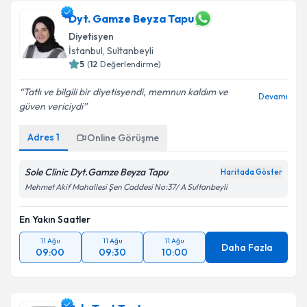
Dyt. Gamze Beyza Tapu
Diyetisyen
İstanbul
, Sultanbeyli
5
(
12
Değerlendirme)
Tatlı ve bilgili bir diyetisyendi, memnun kaldım ve
Devamı
güven vericiydi
Adres
1
Online Görüşme
Sole Clinic Dyt.Gamze Beyza Tapu
Haritada Göster
Mehmet Akif Mahallesi Şen Caddesi No:37/ A Sultanbeyli
En Yakın Saatler
11 Ağu
11 Ağu
11 Ağu
Daha Fazla
09:00
09:30
10:00