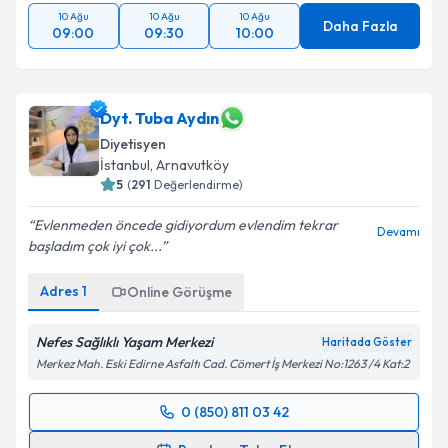
10 Ağu
10 Ağu
10 Ağu
Daha Fazla
09:00
09:30
10:00
Dyt. Tuba Aydın
Diyetisyen
İstanbul
, Arnavutköy
5
(
291
Değerlendirme)
Evlenmeden öncede gidiyordum evlendim tekrar
Devamı
başladım çok iyi çok...
Adres
1
Online Görüşme
Nefes Sağlıklı Yaşam Merkezi
Haritada Göster
Merkez Mah. Eski Edirne Asfaltı Cad. Cömert İş Merkezi No:1263 /4 Kat:2
0 (850) 811 03 42
Randevu Takvimi Talebi