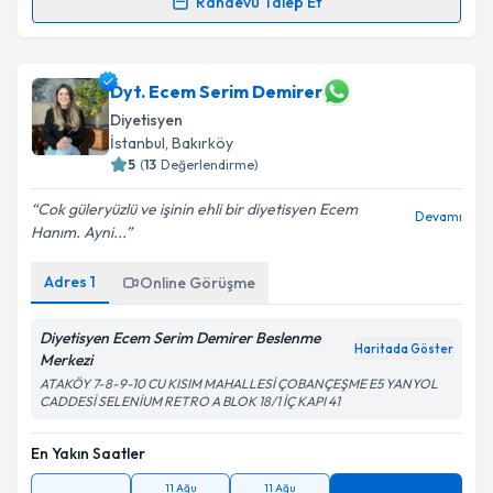
Randevu Talep Et
Dyt. Tuba Aydın
için randevu takvimi talebi oluşturun.
Size bu uzmandan randevu almanız için bir takvim
hazırlandığında e-posta ile bilgilendireceğiz.
Dyt. Ecem Serim Demirer
Diyetisyen
E-posta Adresiniz
İstanbul
, Bakırköy
5
(
13
Değerlendirme)
Cok güleryüzlü ve işinin ehli bir diyetisyen Ecem
Devamı
Hanım. Ayni...
Kişisel verilerimin işlenmesine ilişkin
Aydınlatma
Metni
'ni okudum ve kişisel verilerimin belirtilen
Adres
1
Online Görüşme
kapsamda işlenmesini kabul ediyorum.
Diyetisyen Ecem Serim Demirer Beslenme
Haritada Göster
Takvim Talebini Gönder
Merkezi
ATAKÖY 7-8-9-10 CU KISIM MAHALLESİ ÇOBANÇEŞME E5 YANYOL
CADDESİ SELENİUM RETRO A BLOK 18/1 İÇ KAPI 41
En Yakın Saatler
11 Ağu
11 Ağu