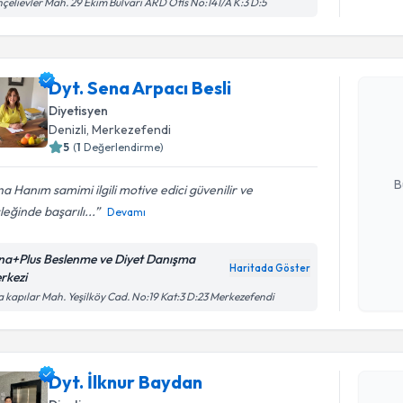
çelievler Mah. 29 Ekim Bulvarı ARD Ofis No:141/A K:3 D:5
Randevu T
Dyt. Sena Arpacı Besli
Dyt. Sena 
Size bu uzm
Diyetisyen
hazırlandığ
Denizli
, Merkezefendi
5
(
1
Değerlendirme)
E-posta Ad
B
a Hanım samimi ilgili motive edici güvenilir ve
eğinde başarılı...
Devamı
Kişisel
na+Plus Beslenme ve Diyet Danışma
okudum
Haritada Göster
rkezi
Randevu T
işlenm
a kapılar Mah. Yeşilköy Cad. No:19 Kat:3 D:23 Merkezefendi
Dyt. İlknu
bu uzmandan
Dyt. İlknur Baydan
posta ile bi