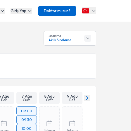
Giriş Yap
Doktor musun?
Sıralama
Akıllı Sıralama
6 Ağu
7 Ağu
8 Ağu
9 Ağu
Per
Cum
Cmt
Paz
09:00
09:30
10:00
Takvim
Takvim
Takvim