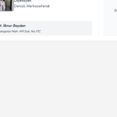
Diyetisyen
E-posta Ad
Denizli
, Merkezefendi
B
t. İlknur Baydan
Kişisel
akapılar Mah. 491 Sok. No:17C
okudum
işlenm