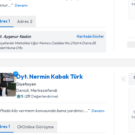
ka
nur...
Devamı
dres
1
Adres
2
t. Ayşenur Keskin
Haritada Göster
çelievler Mahallesi Uğur Mumcu Caddesi No:2 Kat:4 Daire:28
let Home Ofis
Dyt. Nermin Kabak Türk
Diyetisyen
Denizli
, Merkezefendi
5
(
211
Değerlendirme)
ftada kilo vermem konusunda bana yardımcı ...
Devamı
ka
dres
1
Online Görüşme