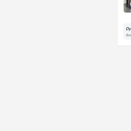
Dy
Sır