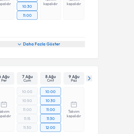
palıdır
kapalıdır
kapalıdır
10:30
11:00
Daha Fazla Göster
6 Ağu
7 Ağu
8 Ağu
9 Ağu
Per
Cum
Cmt
Paz
10:00
10:00
10:50
10:30
11:00
11:00
Takvim
Takvim
palıdır
kapalıdır
11:15
11:30
11:30
12:00