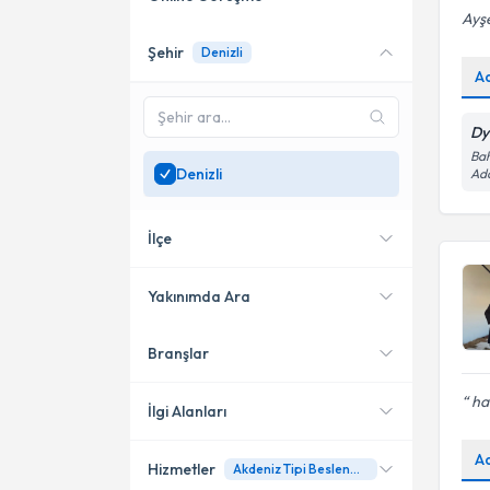
Ayşe
Şehir
Denizli
Online danışmanlık sunan
A
uzmanları göster
Sadece
Denizli
bölgesinde
Dy
uzman ara
Bah
Denizli
Ada
İlçe
Yakınımda Ara
Branşlar
Konumuma yakın uzmanları
Merkezefendi
göster
ha
İlgi Alanları
A
Hizmetler
Akdeniz Tipi Beslenme
Diyetisyen