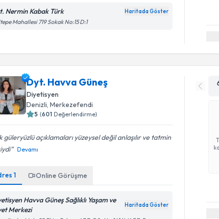
t. Nermin Kabak Türk
Haritada Göster
tepe Mahallesi 719 Sokak No:15 D:1
Dyt. Havva Güneş
Diyetisyen
Denizli
, Merkezefendi
5
(
601
Değerlendirme)
 güleryüzlü açıklamaları yüzeysel değil anlaşılır ve tatmin
ka
iydi
Devamı
dres
1
Online Görüşme
yetisyen Havva Güneş Sağlıklı Yaşam ve
Haritada Göster
yet Merkezi