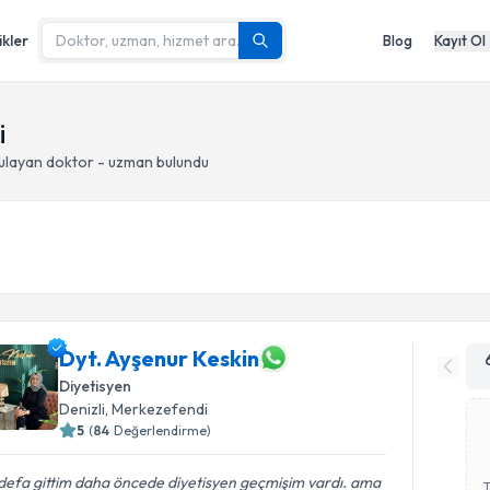
ikler
Blog
Kayıt Ol
i
ulayan doktor - uzman bulundu
Dyt. Ayşenur Keskin
Diyetisyen
Denizli
, Merkezefendi
5
(
84
Değerlendirme)
 defa gittim daha öncede diyetisyen geçmişim vardı. ama