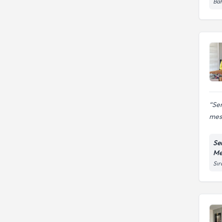
Bah
Demir eksikliğinde beslenme
Sen
mesl
Se
Me
Sır