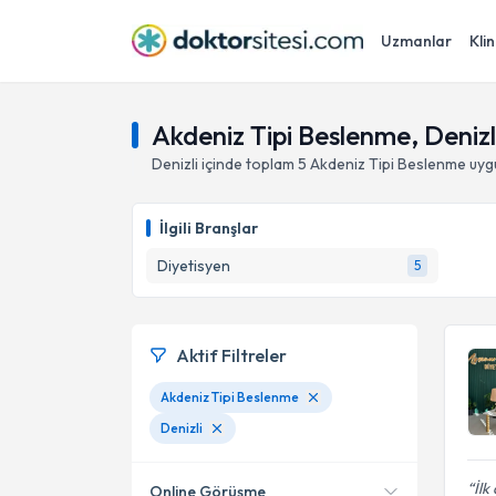
Uzmanlar
Klin
Akdeniz Tipi Beslenme, Denizl
Denizli
içinde toplam
5
Akdeniz Tipi Beslenme
uyg
İlgili Branşlar
Diyetisyen
5
Aktif Filtreler
Akdeniz Tipi Beslenme
Denizli
İlk
Online Görüşme