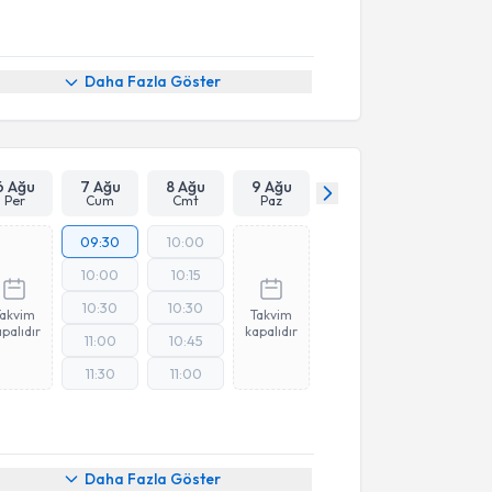
Daha Fazla Göster
6 Ağu
7 Ağu
8 Ağu
9 Ağu
Per
Cum
Cmt
Paz
09:30
10:00
10:00
10:15
10:30
10:30
Takvim
Takvim
palıdır
kapalıdır
11:00
10:45
11:30
11:00
Daha Fazla Göster