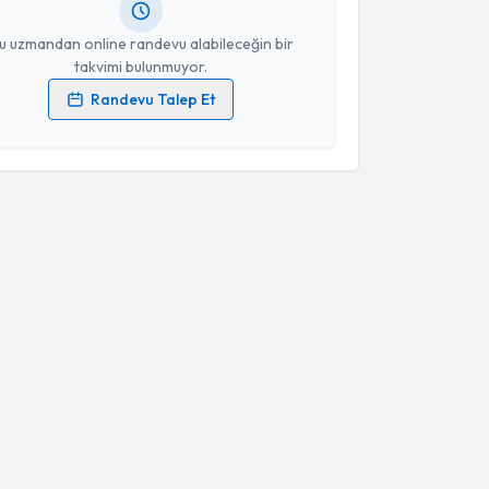
resiniz
u uzmandan online randevu alabileceğin bir
takvimi bulunmuyor.
Randevu Talep Et
 verilerimin işlenmesine ilişkin
Aydınlatma Metni
'ni
 ve kişisel verilerimin belirtilen kapsamda
esini kabul ediyorum.
Takvim Talebini Gönder