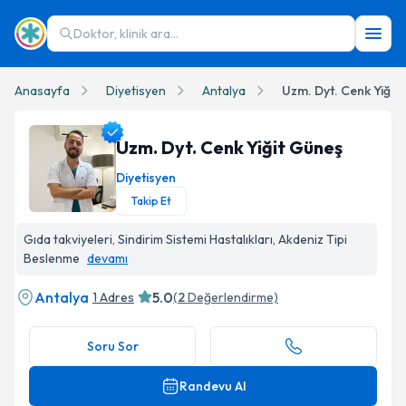
Doktor, klinik ara...
Anasayfa
Diyetisyen
Antalya
Uzm. Dyt. Cenk Yiğit
Uzm. Dyt. Cenk Yiğit Güneş
Diyetisyen
Takip Et
Uzm. Dyt. Cenk Yiğit Güneş Profil Fotoğrafı
Gıda takviyeleri, Sindirim Sistemi Hastalıkları, Akdeniz Tipi
Beslenme
devamı
Antalya
5.0
1 Adres
(
2
Değerlendirme)
Soru Sor
Randevu Al