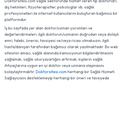
Doktorsitesi.com sağlık sektöründe hizmet veren tıp doktorları,
diş hekimleri, fizyoterapistler, psikologlar vb. sağlık
profesyonelleri ile internet kullanıcılarını buluşturan bağımsız bir
platformdur.
İş bu sayfada yer alan doktor/uzman yorumları ve
değerlendirmeleri, ilgili doktorun/uzmanın doğrudan veya dolaylı
emri, talebi, önerisi, tavsiyesi ve/veya ricası olmaksızın, ilgili
hasta/danışan tarafından bağımsız olarak yazılmaktadır. Bu web
sitesinin amacı, sağlık alanında kamuoyunun bilgilendirilmesini
sağlamak, sağlık okuryazarlığını artırmak, kişilerin sağlık
ihtiyaçlarına uygun en iyi doktor veya uzmana ulaşmasını
kolaylaştırmaktır.
Doktorsitesi.com
herhangi bir Sağlık Hizmeti
Sağlayıcısını desteklemeyip herhangi bir öneri ve tavsiyede
bulunmamaktadır.
0 (850) 811 41 21
Randevu
© 2007 - 2026 Doktorsitesi.com. Tüm Hakları Saklıdır.