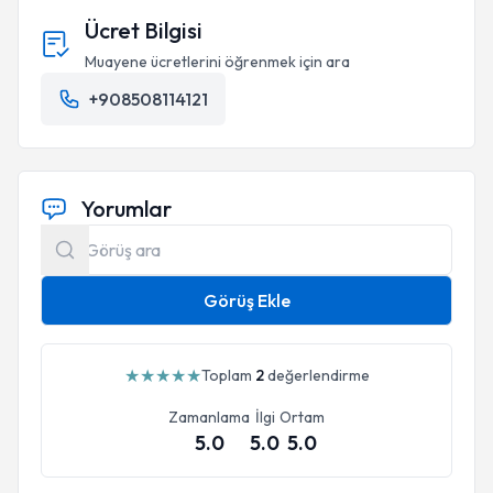
Ücret Bilgisi
Muayene ücretlerini öğrenmek için ara
+908508114121
Yorumlar
Görüş Ekle
★
★
★
★
★
Toplam
2
değerlendirme
Zamanlama
İlgi
Ortam
5.0
5.0
5.0