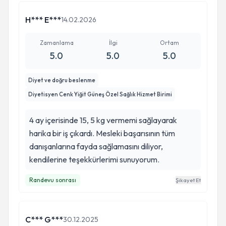
H*** E***
14.02.2026
Zamanlama
İlgi
Ortam
5.0
5.0
5.0
Diyet ve doğru beslenme
Diyetisyen Cenk Yiğit Güneş Özel Sağlık Hizmet Birimi
4 ay içerisinde 15, 5 kg vermemi sağlayarak
harika bir iş çıkardı. Mesleki başarısının tüm
danışanlarına fayda sağlamasını diliyor,
kendilerine teşekkürlerimi sunuyorum.
Randevu sonrası
Şikayet Et
C*** G***
30.12.2025