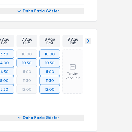
Daha Fazla Göster
6 Ağu
7 Ağu
8 Ağu
9 Ağu
Per
Cum
Cmt
Paz
13:30
10:00
10:00
14:00
10:30
10:30
14:30
11:00
11:00
Takvim
kapalıdır
15:00
11:30
11:30
15:30
12:00
12:00
Daha Fazla Göster