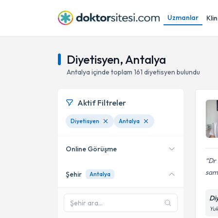
Uzmanlar
Klin
Diyetisyen, Antalya
Antalya
içinde toplam
161
diyetisyen
bulundu
Aktif Filtreler
Diyetisyen
Antalya
Online Görüşme
Dr
sami
Şehir
Antalya
Online danışmanlık sunan
uzmanları göster
Di
Sadece
Antalya
bölgesinde
Yuk
uzman ara