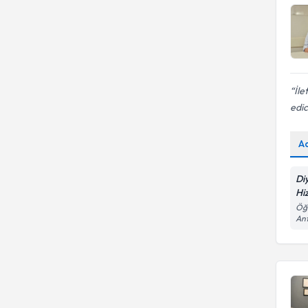
İle
edic
A
Di
Hi
Öğr
An