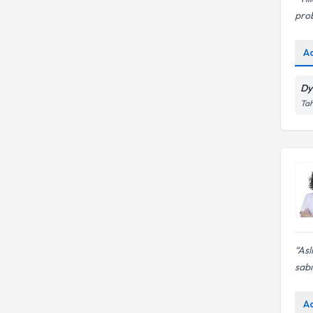
pro
A
Dy
Tah
Asl
sabı
A