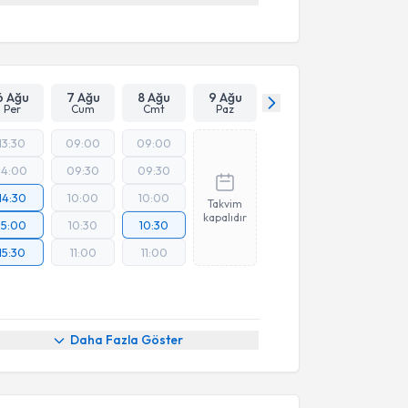
6 Ağu
7 Ağu
8 Ağu
9 Ağu
Per
Cum
Cmt
Paz
13:30
09:00
09:00
14:00
09:30
09:30
14:30
10:00
10:00
Takvim
kapalıdır
15:00
10:30
10:30
15:30
11:00
11:00
Daha Fazla Göster