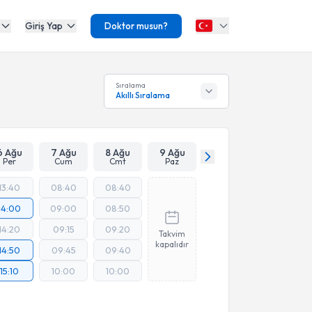
Giriş Yap
Doktor musun?
Sıralama
Akıllı Sıralama
6 Ağu
7 Ağu
8 Ağu
9 Ağu
Per
Cum
Cmt
Paz
13:40
08:40
08:40
14:00
09:00
08:50
14:20
09:15
09:20
Takvim
kapalıdır
14:50
09:45
09:40
15:10
10:00
10:00