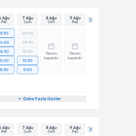
6 Ağu
7 Ağu
8 Ağu
9 Ağu
Per
Cum
Cmt
Paz
13:30
09:00
14:00
09:30
14:30
10:00
Takvim
Takvim
kapalıdır
kapalıdır
15:00
10:30
15:30
11:00
Daha Fazla Göster
6 Ağu
7 Ağu
8 Ağu
9 Ağu
Per
Cum
Cmt
Paz