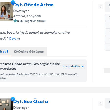
Dyt. Gözde Artan
Diyetisyen
Antalya
,
Konyaaltı
5
(
6
Değerlendirme)
tişim becerisi iyiydi, detaylı açıklamaları motive
iydi.
Devamı
dres
1
Online Görüşme
yetisyen Gözde Artan Özel Sağlık Meslek
Haritada Göster
zmet Birimi
etmenevleri Mahallesi 922. Sokak No:3 Kat:5 D:24 Konyaaltı
talya
Dyt. Ece Özata
Diyetisyen