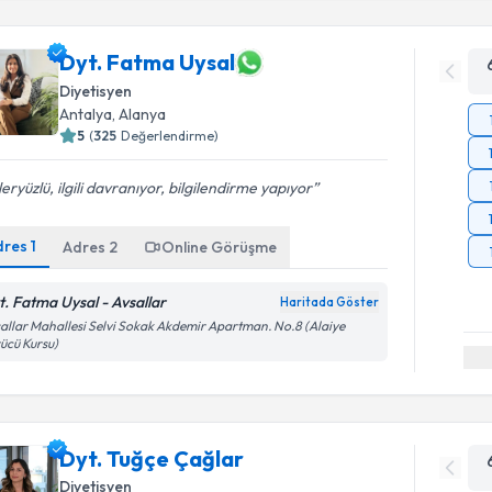
Dyt. Fatma Uysal
Diyetisyen
Antalya
,
Alanya
5
(
325
Değerlendirme)
eryüzlü, ilgili davranıyor, bilgilendirme yapıyor
dres
1
Adres
2
Online Görüşme
t. Fatma Uysal - Avsallar
Haritada Göster
allar Mahallesi Selvi Sokak Akdemir Apartman. No.8 (Alaiye
ücü Kursu)
Dyt. Tuğçe Çağlar
Diyetisyen