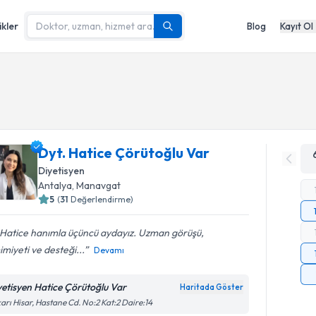
ikler
Blog
Kayıt Ol
Dyt. Hatice Çörütoğlu Var
Diyetisyen
Antalya
,
Manavgat
5
(
31
Değerlendirme)
 Hatice hanımla üçüncü aydayız. Uzman görüşü,
miyeti ve desteği...
Devamı
yetisyen Hatice Çörütoğlu Var
Haritada Göster
arı Hisar, Hastane Cd. No:2 Kat:2 Daire:14