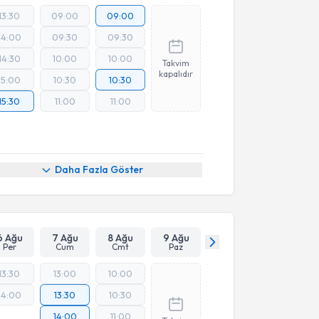
13:30
09:00
09:00
14:00
09:30
09:30
14:30
10:00
10:00
Takvim
kapalıdır
15:00
10:30
10:30
15:30
11:00
11:00
Daha Fazla Göster
6 Ağu
7 Ağu
8 Ağu
9 Ağu
Per
Cum
Cmt
Paz
13:30
13:00
10:00
14:00
13:30
10:30
14:00
11:00