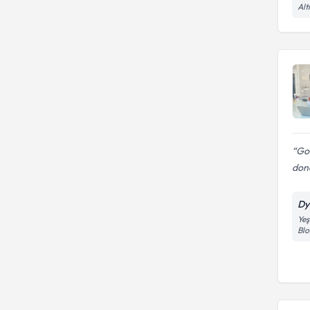
Alt
Gon
don
Dy
Yeş
Blo