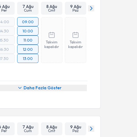
6 Ağu
7 Ağu
8 Ağu
9 Ağu
Per
Cum
Cmt
Paz
14:00
09:00
14:30
10:00
15:30
11:00
Takvim
Takvim
kapalıdır
kapalıdır
16:30
12:00
17:30
13:00
Daha Fazla Göster
6 Ağu
7 Ağu
8 Ağu
9 Ağu
Per
Cum
Cmt
Paz