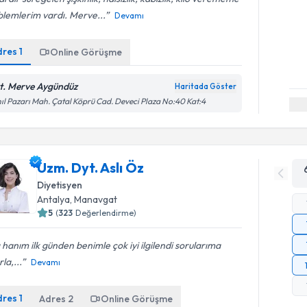
blemlerim vardı. Merve...
Devamı
dres
1
Online Görüşme
t. Merve Aygündüz
Haritada Göster
ıl Pazarı Mah. Çatal Köprü Cad. Deveci Plaza No:40 Kat:4
Uzm. Dyt. Aslı Öz
Diyetisyen
Antalya
,
Manavgat
5
(
323
Değerlendirme)
ı hanım ilk günden benimle çok iyi ilgilendi sorularıma
rla,...
Devamı
dres
1
Adres
2
Online Görüşme