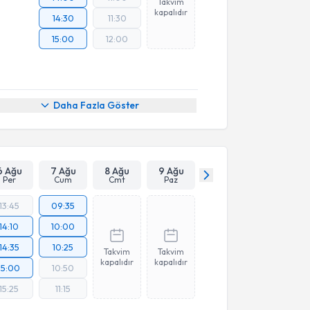
Takvim
kapalıdır
14:30
11:30
15:00
12:00
Daha Fazla Göster
6 Ağu
7 Ağu
8 Ağu
9 Ağu
Per
Cum
Cmt
Paz
13:45
09:35
14:10
10:00
14:35
10:25
Takvim
Takvim
kapalıdır
kapalıdır
15:00
10:50
15:25
11:15