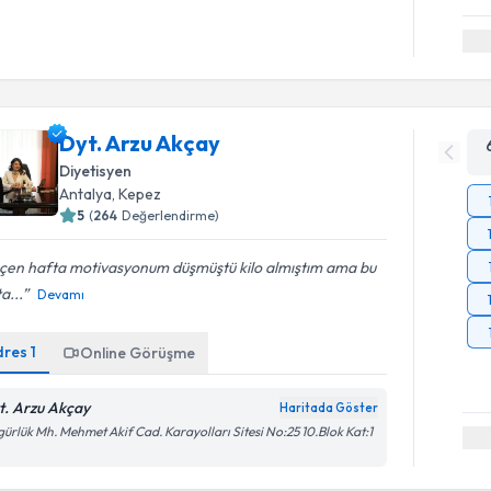
Dyt. Arzu Akçay
Diyetisyen
Antalya
,
Kepez
5
(
264
Değerlendirme)
çen hafta motivasyonum düşmüştü kilo almıştım ama bu
a...
Devamı
dres
1
Online Görüşme
t. Arzu Akçay
Haritada Göster
ürlük Mh. Mehmet Akif Cad. Karayolları Sitesi No:25 10.Blok Kat:1