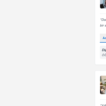
Da
bir 
A
Di
ÖĞ
Yıl