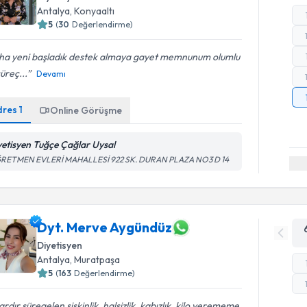
Antalya
,
Konyaaltı
5
(
30
Değerlendirme)
ha yeni başladık destek almaya gayet memnunum olumlu
süreç...
Devamı
dres
1
Online Görüşme
yetisyen Tuğçe Çağlar Uysal
RETMEN EVLERİ MAHALLESİ 922 SK. DURAN PLAZA NO3 D 14
Dyt. Merve Aygündüz
Diyetisyen
Antalya
,
Muratpaşa
5
(
163
Değerlendirme)
lardır süregelen şişkinlik, halsizlik, kabızlık, kilo verememe