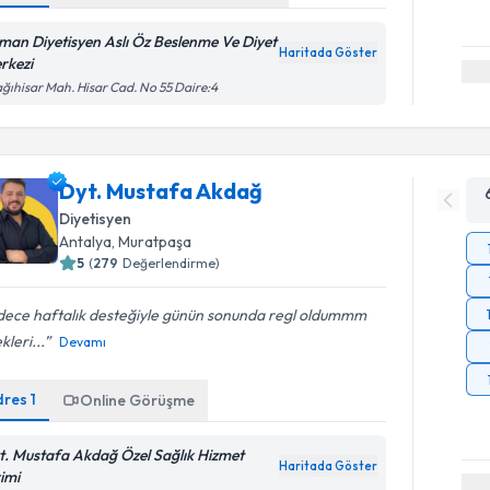
man Diyetisyen Aslı Öz Beslenme Ve Diyet
Haritada Göster
rkezi
ğıhisar Mah. Hisar Cad. No 55 Daire:4
Dyt. Mustafa Akdağ
Diyetisyen
Antalya
,
Muratpaşa
5
(
279
Değerlendirme)
dece haftalık desteğiyle günün sonunda regl oldummm
leri...
Devamı
dres
1
Online Görüşme
t. Mustafa Akdağ Özel Sağlık Hizmet
Haritada Göster
rimi