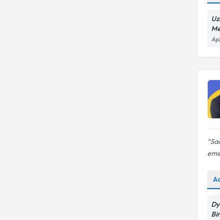
Uz
Me
Aşa
Sa
emek
A
Dy
Bi