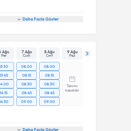
Daha Fazla Göster
6 Ağu
7 Ağu
8 Ağu
9 Ağu
Per
Cum
Cmt
Paz
13:30
08:00
08:00
13:45
08:15
08:15
14:00
08:30
08:30
Takvim
kapalıdır
14:15
08:45
08:45
14:30
09:00
09:00
Daha Fazla Göster