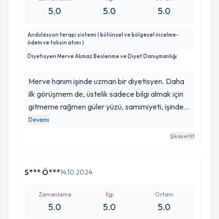
5.0
5.0
5.0
Andulasyon terapi sistemi ( bütünsel ve bölgesel incelme-
ödem ve toksin atımı )
Diyetisyen Merve Akmaz Beslenme ve Diyet Danışmanlığı
Merve hanım işinde uzman bir diyetisyen. Daha
ilk görüşmem de, üstelik sadece bilgi almak için
gitmeme rağmen güler yüzü, samimiyeti, işinde ki
profesyonelliği ve aklımda hiç soru işareti
Devamı
kalmamasından dolayı kendisiyle hiç
Şikayet Et
düşünmeden çalışmaya başladım. Merve
hanımla çalışmak ayrıcalık diyebilirim :)
S*** Ö***
14.10.2024
Zamanlama
İlgi
Ortam
5.0
5.0
5.0