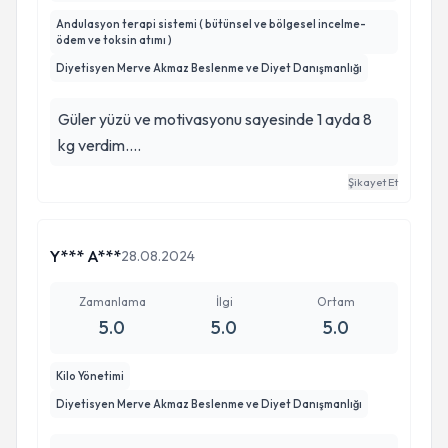
Andulasyon terapi sistemi ( bütünsel ve bölgesel incelme-
ödem ve toksin atımı )
Diyetisyen Merve Akmaz Beslenme ve Diyet Danışmanlığı
Güler yüzü ve motivasyonu sayesinde 1 ayda 8
kg verdim....
Şikayet Et
Y*** A***
28.08.2024
Zamanlama
İlgi
Ortam
5.0
5.0
5.0
Kilo Yönetimi
Diyetisyen Merve Akmaz Beslenme ve Diyet Danışmanlığı