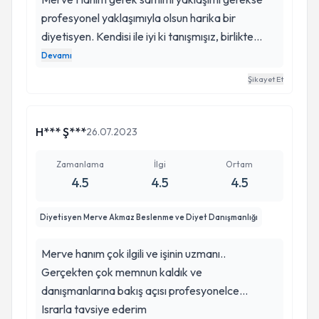
profesyonel yaklaşımıyla olsun harika bir
diyetisyen. Kendisi ile iyi ki tanışmışız, birlikte
çalışmaya başladığımızdan beri sayesinde hem
Devamı
kilo verdim hem insülin direncim normale döndü.
Şikayet Et
Düşünmeden güvenebilirsiniz. Emekleri için çok
teşekkür ederiz.
H*** Ş***
26.07.2023
Zamanlama
İlgi
Ortam
4.5
4.5
4.5
Diyetisyen Merve Akmaz Beslenme ve Diyet Danışmanlığı
Merve hanım çok ilgili ve işinin uzmanı..
Gerçekten çok memnun kaldık ve
danışmanlarına bakış açısı profesyonelce...
Israrla tavsiye ederim