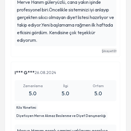
Merve Hanım güleryüzlü, cana yakın işinde
profesyonel biri.Öncelikle sisteminizi iyi anlayıp
gerçekten sıkıcı olmayan diyet listesi hazırlıyor ve
takip ediyor.Yeni başlamama rağmen ilk haftada
etkisini gördüm. Kendisine çok teşekkür
ediyorum.
Şikayet Et
I*** G***
26.08.2024
Zamanlama
İlgi
Ortam
5.0
5.0
5.0
Kilo Yönetimi
Diyetisyen Merve Akmaz Beslenme ve Diyet Danışmanlığı
Merve Hanım gerek samimi yaklaşımı gerekse