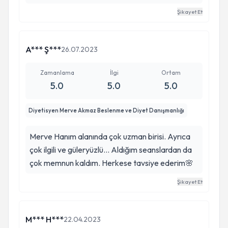
Şikayet Et
A*** Ş***
26.07.2023
Zamanlama
İlgi
Ortam
5.0
5.0
5.0
Diyetisyen Merve Akmaz Beslenme ve Diyet Danışmanlığı
Merve Hanım alanında çok uzman birisi. Ayrıca
çok ilgili ve güleryüzlü... Aldığım seanslardan da
çok memnun kaldım. Herkese tavsiye ederim🌸
Şikayet Et
M*** H***
22.04.2023