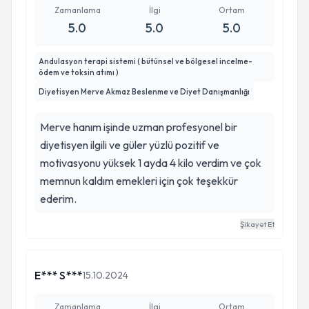
Zamanlama
İlgi
Ortam
5.0
5.0
5.0
Andulasyon terapi sistemi ( bütünsel ve bölgesel incelme-
ödem ve toksin atımı )
Diyetisyen Merve Akmaz Beslenme ve Diyet Danışmanlığı
Merve hanım işinde uzman profesyonel bir
diyetisyen ilgili ve güler yüzlü pozitif ve
motivasyonu yüksek 1 ayda 4 kilo verdim ve çok
memnun kaldım emekleri için çok teşekkür
ederim.
Şikayet Et
E*** S***
15.10.2024
Zamanlama
İlgi
Ortam