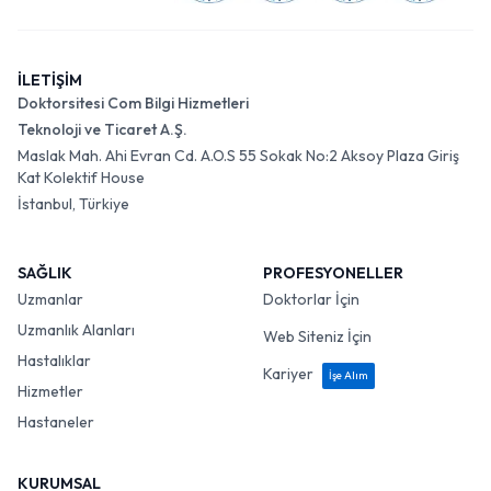
İLETİŞİM
Doktorsitesi Com Bilgi Hizmetleri
Teknoloji ve Ticaret A.Ş.
Maslak Mah. Ahi Evran Cd. A.O.S 55 Sokak No:2 Aksoy Plaza Giriş
Kat Kolektif House
İstanbul, Türkiye
SAĞLIK
PROFESYONELLER
Uzmanlar
Doktorlar İçin
Uzmanlık Alanları
Web Siteniz İçin
Hastalıklar
Kariyer
İşe Alım
Hizmetler
Hastaneler
KURUMSAL