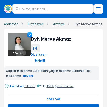
Doktor, klinik ara...
Anasayfa
Diyetisyen
Antalya
Dyt. Merve Akmaz
Dyt. Merve Akmaz
5
Fotoğraf
Diyetisyen
Dyt. Merve Akmaz Profil Fotoğrafı
Takip Et
Sağlıklı Beslenme, Adölesan Çağı Beslenme, Akdeniz Tipi
Beslenme
devamı
Antalya
5.0
1 Adres
(
15
Değerlendirme)
Soru Sor