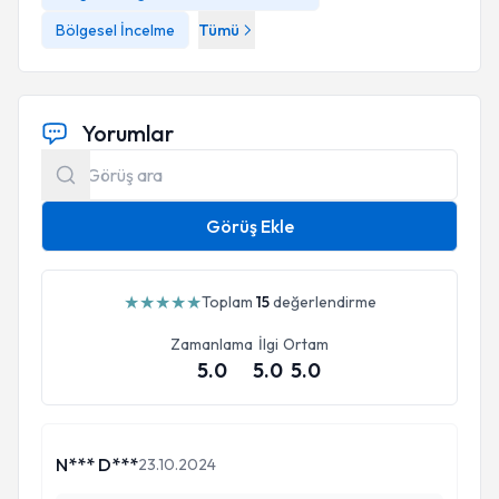
Bölgesel İncelme
Tümü
Yorumlar
Görüş Ekle
★
★
★
★
★
Toplam
15
değerlendirme
Zamanlama
İlgi
Ortam
5.0
5.0
5.0
N*** D***
23.10.2024