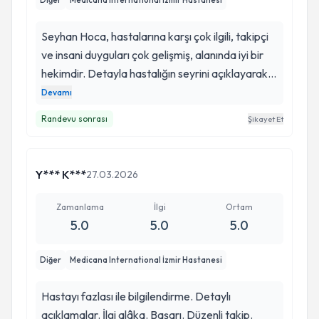
Diğer
Medicana International İzmir Hastanesi
Seyhan Hoca, hastalarına karşı çok ilgili, takipçi
ve insani duyguları çok gelişmiş, alanında iyi bir
hekimdir. Detayla hastalığın seyrini açıklayarak
hastasına doğru yönlendirmeler yapar. İşini çok
Devamı
seven, insan hayatına dokunan, verdiği emekleri,
Randevu sonrası
Şikayet Et
alanı gereği can verdiği hayatlar onun için çok
değerli ve bizler için çok kıymetlidir…Yollarımızın
kesişmesi mutluluk verici, teşekkürler
Y*** K***
27.03.2026
Zamanlama
İlgi
Ortam
5.0
5.0
5.0
Diğer
Medicana International İzmir Hastanesi
Hastayı fazlası ile bilgilendirme. Detaylı
açıklamalar. İlgi alâka. Başarı. Düzenli takip.