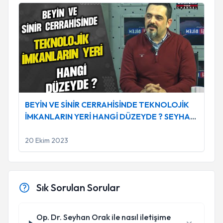
BEYİN VE SİNİR CERRAHİSİNDE TEKNOLOJİK İMKANLAR
BEYİN VE SİNİR CERRAHİSİNDE TEKNOLOJİK
İMKANLARIN YERİ HANGİ DÜZEYDE ? SEYHAN
ORAK ANLATIYOR...
20 Ekim 2023
Sık Sorulan Sorular
Op. Dr. Seyhan Orak ile nasıl iletişime