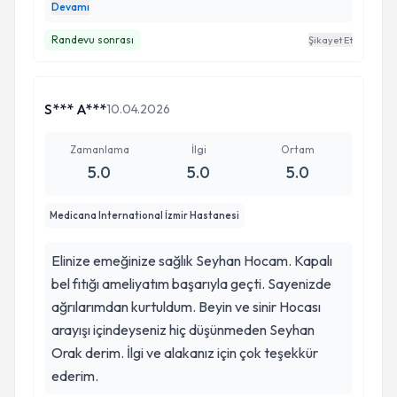
ameliyata karar verdik ameliyat olduk ve çok
destek olan yaklaşımı sayesinde bu süreci çok
Devamı
çok memnun kaldık hastaya olan ilgisi ve yakınlığı
daha rahat geçirdim. Başta Seyhan Bey olmak
Randevu sonrası
Şikayet Et
bizi çok rahatlattı Şükran hanım ve hastanenin
üzere tüm ekibe gönülden teşekkür ediyorum.
çalışanları hepsinden memnun kaldık iyiki
Bana yeniden ağrısız bir yaşam kazandırdığınız
drSeyhan orak bey ile tanışmışız teşekkürler
için minnettarım. Böyle bir sorun yaşayan
S*** A***
10.04.2026
herkese gönül rahatlığıyla tavsiye ederim.
Zamanlama
İlgi
Ortam
5.0
5.0
5.0
Medicana International İzmir Hastanesi
Elinize emeğinize sağlık Seyhan Hocam. Kapalı
bel fıtığı ameliyatım başarıyla geçti. Sayenizde
ağrılarımdan kurtuldum. Beyin ve sinir Hocası
arayışı içindeyseniz hiç düşünmeden Seyhan
Orak derim. İlgi ve alakanız için çok teşekkür
ederim.