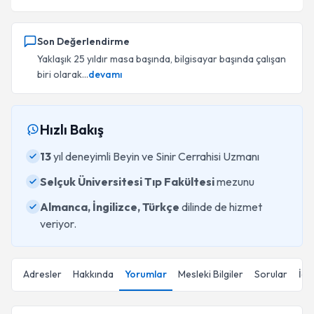
Son Değerlendirme
Yaklaşık 25 yıldır masa başında, bilgisayar başında çalışan
biri olarak...
devamı
Hızlı Bakış
13
yıl deneyimli Beyin ve Sinir Cerrahisi Uzmanı
Selçuk Üniversitesi Tıp Fakültesi
mezunu
Almanca, İngilizce, Türkçe
dilinde de hizmet
veriyor.
Adresler
Hakkında
Yorumlar
Mesleki Bilgiler
Sorular
İçe