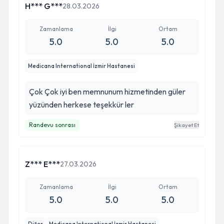
hissettirdi. Hem operasyon öncesinde hem de
H*** G***
28.03.2026
sonrasında hastasına güven veren, ilgili ve çözüm
üreten yaklaşımı sayesinde bu süreci çok daha
Zamanlama
İlgi
Ortam
rahat atlattım. Alanında başarılı, güvenilir ve
5.0
5.0
5.0
gönül rahatlığıyla tavsiye edebileceğim bir
doktor. Emeğinize sağlık hocam.
Medicana International İzmir Hastanesi
Çok Çok iyi ben memnunum hizmetinden güler
yüzünden herkese teşekkür ler
Randevu sonrası
Şikayet Et
Z*** E***
27.03.2026
Zamanlama
İlgi
Ortam
5.0
5.0
5.0