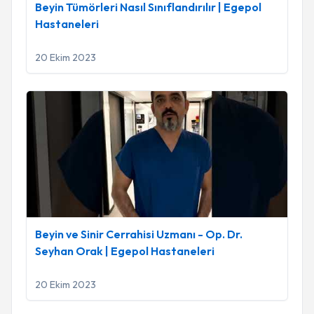
Beyin Tümörleri Nasıl Sınıflandırılır | Egepol
Hastaneleri
20 Ekim 2023
Beyin ve Sinir Cerrahisi Uzmanı - Op. Dr. Seyhan Orak | Ege
Beyin ve Sinir Cerrahisi Uzmanı - Op. Dr.
Seyhan Orak | Egepol Hastaneleri
20 Ekim 2023