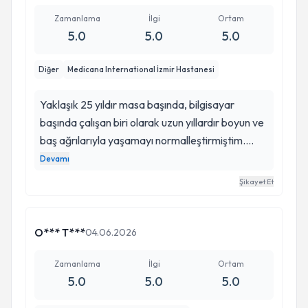
Zamanlama
İlgi
Ortam
5.0
5.0
5.0
Diğer
Medicana International İzmir Hastanesi
Yaklaşık 25 yıldır masa başında, bilgisayar
başında çalışan biri olarak uzun yıllardır boyun ve
baş ağrılarıyla yaşamayı normalleştirmiştim.
Ancak son iki ayda sırtıma saplanan bıçak gibi
Devamı
ağrılar ve hiç geçmeyen baş ağrıları hayat
Şikayet Et
kalitemi ciddi şekilde düşürmeye başlamıştı. Bu
süreçte değerli doktorum Sayın Seyhan Bey ile
tanıştım. İlk muayenede durumumu büyük bir
O*** T***
04.06.2026
dikkatle değerlendirdi ve servikal diskektomi ve
füzyon ameliyatı olmam gerektiğini tüm
Zamanlama
İlgi
Ortam
5.0
5.0
5.0
detaylarıyla, anlaşılır ve güven veren bir şekilde
anlattı. Açıkçası hayatımda böyle bir ameliyat