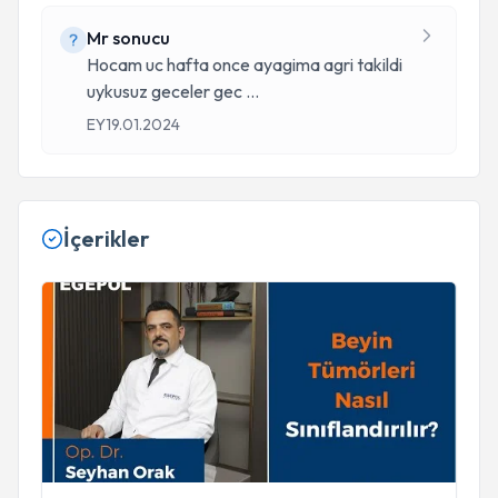
Mr sonucu
Hocam uc hafta once ayagima agri takildi
uykusuz geceler gec
...
EY
19.01.2024
İçerikler
Beyin Tümörleri Nasıl Sınıflandırılır | Egepol Hastaneleri