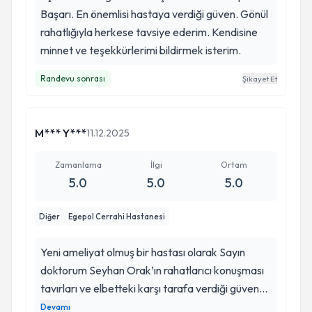
Başarı. En önemlisi hastaya verdiği güven. Gönül
rahatlığıyla herkese tavsiye ederim. Kendisine
minnet ve teşekkürlerimi bildirmek isterim.
Randevu sonrası
Şikayet Et
M*** Y***
11.12.2025
Zamanlama
İlgi
Ortam
5.0
5.0
5.0
Diğer
Egepol Cerrahi Hastanesi
Yeni ameliyat olmuş bir hastası olarak Sayın
doktorum Seyhan Orak’ın rahatlarıcı konuşması
tavırları ve elbetteki karşı tarafa verdiği güven
sonucunda ameliyata ikna olmuş ve iykide
Devamı