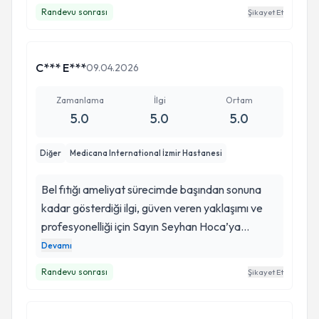
Randevu sonrası
Şikayet Et
C*** E***
09.04.2026
Zamanlama
İlgi
Ortam
5.0
5.0
5.0
Diğer
Medicana International İzmir Hastanesi
Bel fıtığı ameliyat sürecimde başından sonuna
kadar gösterdiği ilgi, güven veren yaklaşımı ve
profesyonelliği için Sayın Seyhan Hoca’ya
gönülden teşekkür ederim. Ameliyatım son
Devamı
derece başarılı geçti ve süreç boyunca her
Randevu sonrası
Şikayet Et
detayı titizlikle takip eden, gerçekten işine hakim
ve sonuç odaklı bir hekim olduğunu fazlasıyla