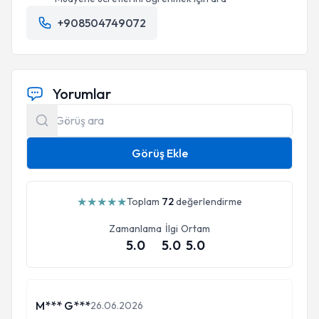
+908504749072
Yorumlar
Görüş Ekle
★
★
★
★
★
Toplam
72
değerlendirme
Zamanlama
İlgi
Ortam
5.0
5.0
5.0
M*** G***
26.06.2026