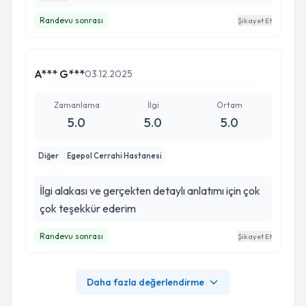
olmuşum dediğim bir dönemdeyim. İşin ehli birine
Randevu sonrası
Şikayet Et
kendi canınızı emanet etmek duygusunu yaşamış
birisiyim. Asistanı Şükran hanımla beraber çok
güzel bir süreç yürüttük. Emeği geçen başta
A*** G***
03.12.2025
Seyhan hocama, Şükran hanıma sonsuz minnet
ve teşekkürlerimi sunarım 🙏🏻
Zamanlama
İlgi
Ortam
5.0
5.0
5.0
Diğer
Egepol Cerrahi Hastanesi
İlgi alakası ve gerçekten detaylı anlatımı için çok
çok teşekkür ederim
Randevu sonrası
Şikayet Et
Daha fazla değerlendirme