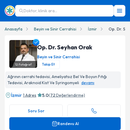
Doktor, klinik ara...
Anasayfa
Beyin ve Sinir Cerrahisi
İzmir
Op. Dr. Se
Op. Dr. Seyhan Orak
Beyin ve Sinir Cerrahisi
Takip Et
12
Fotoğraf
Op. Dr. Seyhan Orak Profil Fotoğrafı
Ağrının cerrahi tedavisi, Ameliyatsız Bel Ve Boyun Fıtığı
Tedavisi, Araknoid Kist Ve Syringomyeli
devamı
İzmir
5.0
1 Adres
(
72
Değerlendirme)
Soru Sor
Randevu Al