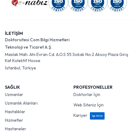
İLETİŞİM
Doktorsitesi Com Bilgi Hizmetleri
Teknoloji ve Ticaret A.Ş.
Maslak Mah. Ahi Evran Cd. A.O.S 55 Sokak No:2 Aksoy Plaza Giriş
Kat Kolektif House
İstanbul, Türkiye
SAĞLIK
PROFESYONELLER
Uzmanlar
Doktorlar İçin
Uzmanlık Alanları
Web Siteniz İçin
Hastalıklar
Kariyer
İşe Alım
Hizmetler
Hastaneler