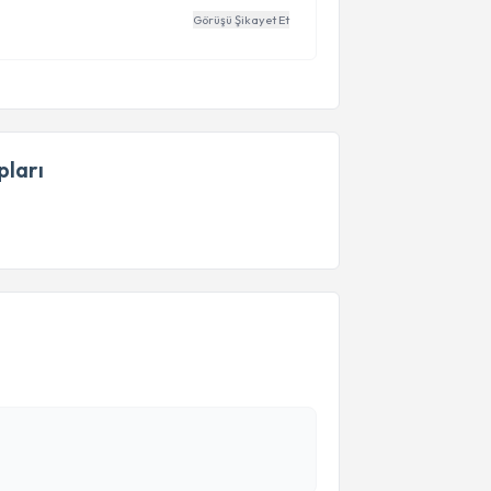
Görüşü Şikayet Et
ları