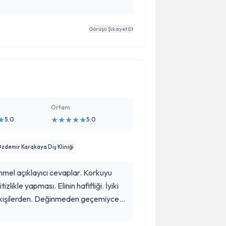
ik titiz bir tedavi planı oluşturması
inde de profesyonelliği ve içtenliği
Görüşü Şikayet Et
sağlığı konusunda güvenle gidilebilecek,
Ortam
★
★
★
★
★
★
5.0
5.0
 Özdemir Karakaya Diş Kliniği
mel açıklayıcı cevaplar. Korkuyu
tizlikle yapması. Elinin hafifliği. İyiki
ir kişilerden. Değinmeden geçemiycem
ısının neşesinin güzelliği ve
iki varsınız Filiz hanımcım. ☺️