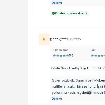
çekim yerine dişi kurtarmaya yönel
Devamı
beni çok memnun etti. Tedavi sürec
Randevu sonrası eklendi
ile tüm endişelerimi giderdi. Diş 
ilgili bir hekim.
R
R*** K***
19.11.2025
Zamanlama
İlgi
★
★
★
★
★
★
★
★
★
5.0
Estetik Ön ve Arka Diş Dolgular
Dt. Filiz
Güler yüzlülük. Samimiyet. Mükem
hafifleten sakin bir ses tonu. İşini ti
yollarımız kesismiş dediğim nad
bir konuda yanında çalışan yardımc
Devamı
muayenehanenin pırıl pırıl oluşu. İy