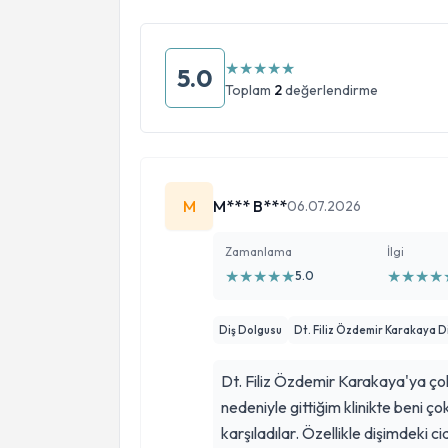
★
★
★
★
★
5.0
Toplam
2
değerlendirme
M
M*** B***
06.07.2026
Zamanlama
İlgi
★
★
★
★
★
★
★
★
★
5.0
Diş Dolgusu
Dt. Filiz Özdemir Karakaya Diş
Dt. Filiz Özdemir Karakaya'ya ço
nedeniyle gittiğim klinikte beni ço
karşıladılar. Özellikle dişimdeki 