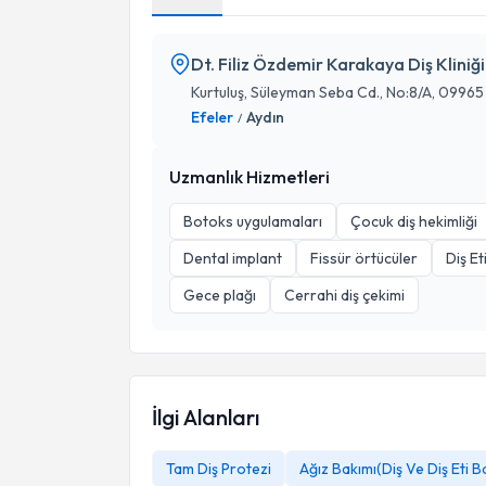
Dt. Filiz Özdemir Karakaya Diş Kliniği
Kurtuluş, Süleyman Seba Cd., No:8/A, 09965
Efeler
Aydın
/
Uzmanlık Hizmetleri
Botoks uygulamaları
Çocuk diş hekimliği
Dental implant
Fissür örtücüler
Diş E
Gece plağı
Cerrahi diş çekimi
İlgi Alanları
Tam Diş Protezi
Ağız Bakımı(Diş Ve Diş Eti B