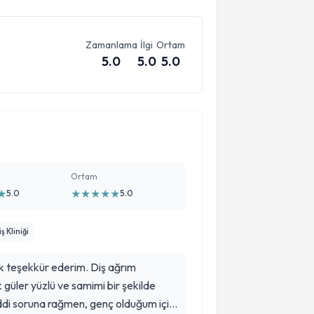
Zamanlama
İlgi
Ortam
5.0
5.0
5.0
Ortam
★
★
★
★
★
★
5.0
5.0
 Kliniği
k teşekkür ederim. Diş ağrım
k güler yüzlü ve samimi bir şekilde
ciddi soruna rağmen, genç olduğum için