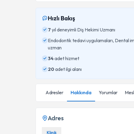
Hızlı Bakış
7
yıl deneyimli Diş Hekimi Uzmanı
Endodontik tedavi uygulamaları, Dental i
uzman
34
adet hizmet
20
adet ilgi alanı
Adresler
Hakkında
Yorumlar
Mesl
Adres
Klinik