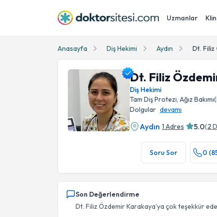
Uzmanlar
Klin
Anasayfa
Diş Hekimi
Aydın
Dt. Fil
Dt. Filiz Özdem
Diş Hekimi
Tam Diş Protezi, Ağız Bakımı(
Dolgular
devamı
Aydın
5.0
1 Adres
(
2
D
Dt. Filiz Özdemir Karakaya Profil Fotoğrafı
Soru Sor
0 (8
Son Değerlendirme
Dt. Filiz Özdemir Karakaya'ya çok teşekkür eder