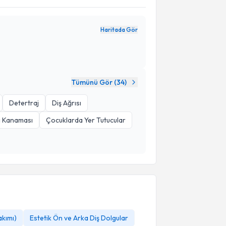
Haritada Gör
Tümünü Gör (
34
)
Detertraj
Diş Ağrısı
ti Kanaması
Çocuklarda Yer Tutucular
akımı)
Estetik Ön ve Arka Diş Dolgular