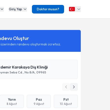
Giriş Yap
Doktor musun?
ndevu Oluştur
 üzerinden randevu oluşturmak ücretsiz.
Özdemir Karakaya Diş Kliniği
leyman Seba Cd., No:8/A, 09965
Yarın
Paz
Pzt
8 Ağust
9 Ağust
10 Ağust