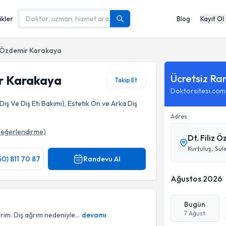
ikler
Blog
Kayıt Ol
iz Özdemir Karakaya
Ücretsiz Ra
ir Karakaya
Takip Et
Doktorsitesi.com
Diş Ve Diş Eti Bakımı), Estetik Ön ve Arka Diş
Adres
eğerlendirme)
Dt. Filiz 
Kurtuluş, Sü
50) 811 70 87
Randevu Al
Ağustos 2026
Bugün
7 Ağust
im. Diş ağrım nedeniyle...
devamı