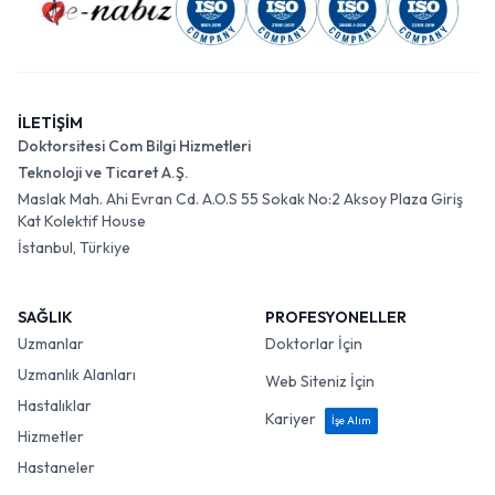
İLETİŞİM
Doktorsitesi Com Bilgi Hizmetleri
Teknoloji ve Ticaret A.Ş.
Maslak Mah. Ahi Evran Cd. A.O.S 55 Sokak No:2 Aksoy Plaza Giriş
Kat Kolektif House
İstanbul, Türkiye
SAĞLIK
PROFESYONELLER
Uzmanlar
Doktorlar İçin
Uzmanlık Alanları
Web Siteniz İçin
Hastalıklar
Kariyer
İşe Alım
Hizmetler
Hastaneler