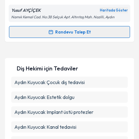
E-posta Adresiniz
Yusuf AYÇİÇEK
Haritada Göster
Namık Kemal Cad. No:38 Selçuk Apt. Altıntaş Mah. Nazilli, Aydın
Kişisel verilerimin işlenmesine ilişkin
Aydınlatma
Randevu Talep Et
Randevu Takvimi Talebi
Metni
'ni okudum ve kişisel verilerimin belirtilen
kapsamda işlenmesini kabul ediyorum.
Dt. Yusuf Ayçiçek
için randevu takvimi talebi
oluşturun. Size bu uzmandan randevu almanız için bir
Takvim Talebini Gönder
Diş Hekimi
için Tedaviler
takvim hazırlandığında e-posta ile bilgilendireceğiz.
E-posta Adresiniz
Aydın Kuyucak Çocuk diş tedavisi
Aydın Kuyucak Estetik dolgu
Kişisel verilerimin işlenmesine ilişkin
Aydınlatma
Aydın Kuyucak Implant üstü protezler
Metni
'ni okudum ve kişisel verilerimin belirtilen
kapsamda işlenmesini kabul ediyorum.
Aydın Kuyucak Kanal tedavisi