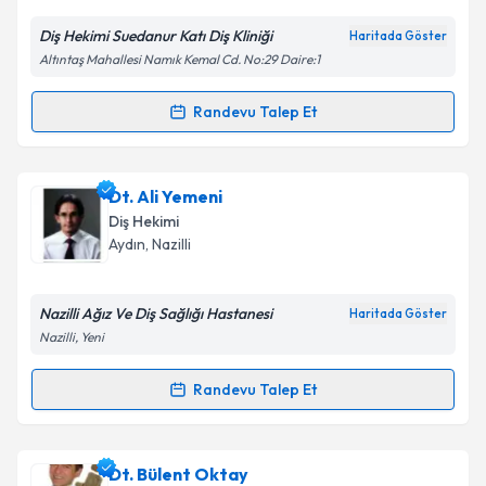
E-posta Adresiniz
Diş Hekimi Suedanur Katı Diş Kliniği
Haritada Göster
Altıntaş Mahallesi Namık Kemal Cd. No:29 Daire:1
Kişisel verilerimin işlenmesine ilişkin
Aydınlatma
Randevu Talep Et
Randevu Takvimi Talebi
Metni
'ni okudum ve kişisel verilerimin belirtilen
kapsamda işlenmesini kabul ediyorum.
Dt. Suedanur Katı
için randevu takvimi talebi
Dt. Ali Yemeni
oluşturun. Size bu uzmandan randevu almanız için bir
Takvim Talebini Gönder
Diş Hekimi
takvim hazırlandığında e-posta ile bilgilendireceğiz.
Aydın
,
Nazilli
E-posta Adresiniz
Nazilli Ağız Ve Diş Sağlığı Hastanesi
Haritada Göster
Nazilli, Yeni
Kişisel verilerimin işlenmesine ilişkin
Aydınlatma
Randevu Talep Et
Randevu Takvimi Talebi
Metni
'ni okudum ve kişisel verilerimin belirtilen
kapsamda işlenmesini kabul ediyorum.
Dt. Ali Yemeni
için randevu takvimi talebi oluşturun.
Dt. Bülent Oktay