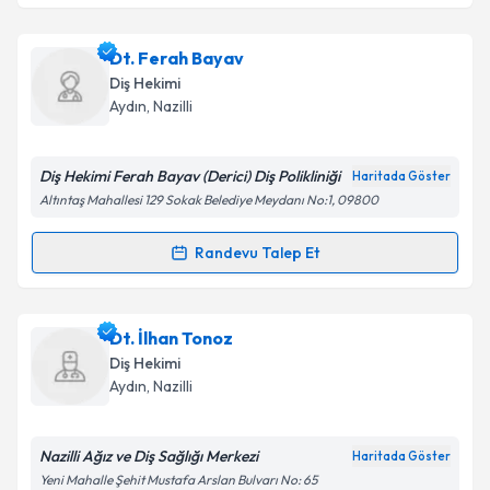
kapsamda işlenmesini kabul ediyorum.
Dt. Gökhan Büyükçoban
için randevu takvimi talebi
Dt. Ferah Bayav
oluşturun. Size bu uzmandan randevu almanız için bir
Takvim Talebini Gönder
Diş Hekimi
takvim hazırlandığında e-posta ile bilgilendireceğiz.
Aydın
,
Nazilli
E-posta Adresiniz
Diş Hekimi Ferah Bayav (Derici) Diş Polikliniği
Haritada Göster
Altıntaş Mahallesi 129 Sokak Belediye Meydanı No:1, 09800
Kişisel verilerimin işlenmesine ilişkin
Aydınlatma
Randevu Talep Et
Randevu Takvimi Talebi
Metni
'ni okudum ve kişisel verilerimin belirtilen
kapsamda işlenmesini kabul ediyorum.
Dt. Ferah Bayav
için randevu takvimi talebi oluşturun.
Dt. İlhan Tonoz
Size bu uzmandan randevu almanız için bir takvim
Takvim Talebini Gönder
Diş Hekimi
hazırlandığında e-posta ile bilgilendireceğiz.
Aydın
,
Nazilli
E-posta Adresiniz
Nazilli Ağız ve Diş Sağlığı Merkezi
Haritada Göster
Yeni Mahalle Şehit Mustafa Arslan Bulvarı No: 65