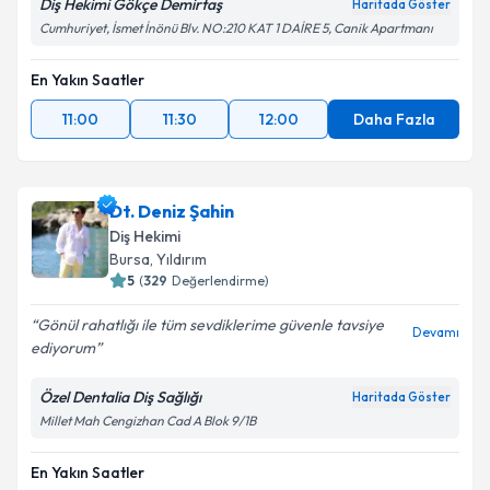
Diş Hekimi Gökçe Demirtaş
Haritada Göster
Cumhuriyet, İsmet İnönü Blv. NO:210 KAT 1 DAİRE 5, Canik Apartmanı
En Yakın Saatler
11:00
11:30
12:00
Daha Fazla
Dt. Deniz Şahin
Diş Hekimi
Bursa
,
Yıldırım
5
(
329
Değerlendirme)
Gönül rahatlığı ile tüm sevdiklerime güvenle tavsiye
Devamı
ediyorum
Özel Dentalia Diş Sağlığı
Haritada Göster
Millet Mah Cengizhan Cad A Blok 9/1B
En Yakın Saatler