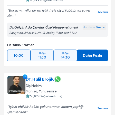
Bursa’nın yıllardır en iyisi, hele dişçi fobiniz varsa ya
Devamı
da...
Dt.Gülçin Ada Çavdar Özel Muayenehanesi
Haritada Göster
Barış mah. İkbal sok. No:15, Atalay 11 Apt. Kat:1, D:2
En Yakın Saatler
10 Ağu
10 Ağu
10:00
Daha Fazla
11:30
14:30
Dt. Halil Eroğlu
Diş Hekimi
Manisa
,
Yunusemre
5
(
193
Değerlendirme)
İşinin ehli bir hekim çok memnun kaldım yaptığı
Devamı
işlemlerden