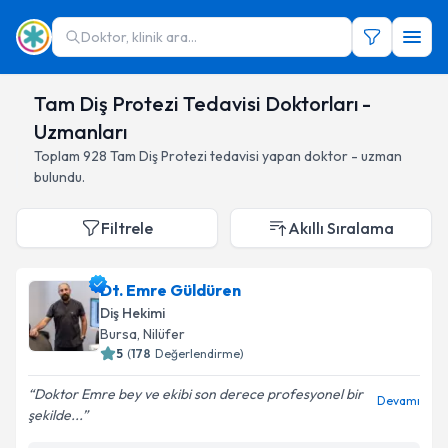
Doktor, klinik ara...
Tam Diş Protezi Tedavisi Doktorları -
Uzmanları
Toplam
928
Tam Diş Protezi
tedavisi yapan doktor - uzman
bulundu.
Filtrele
Akıllı Sıralama
Dt. Emre Güldüren
Diş Hekimi
Bursa
,
Nilüfer
5
(
178
Değerlendirme)
Doktor Emre bey ve ekibi son derece profesyonel bir
Devamı
şekilde...