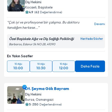
Diş Hekimi
Kocaeli
,
Başiskele
4.9
(
62
Değerlendirme)
Çok iyi ve profesyonel bir çalışma. Bu doktoru
Devamı
tanıdığım herkese...
Özel Başiskele Ağız ve Diş Sağlığı Polikliniği
Haritada Göster
Barbaros, Edanur Sk NO:28, 41090
En Yakın Saatler
10 Ağu
10 Ağu
10 Ağu
Daha Fazla
10:00
10:30
12:00
Dt. Şeyma Gök Bayram
Diş Hekimi
Bursa
,
Osmangazi
5
(
350
Değerlendirme)