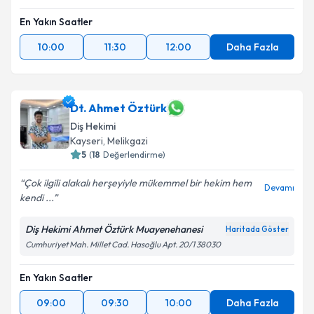
En Yakın Saatler
10:00
11:30
12:00
Daha Fazla
Dt. Ahmet Öztürk
Diş Hekimi
Kayseri
,
Melikgazi
5
(
18
Değerlendirme)
Çok ilgili alakalı herşeyiyle mükemmel bir hekim hem
Devamı
kendi ...
Diş Hekimi Ahmet Öztürk Muayenehanesi
Haritada Göster
Cumhuriyet Mah. Millet Cad. Hasoğlu Apt. 20/1 38030
En Yakın Saatler
09:00
09:30
10:00
Daha Fazla