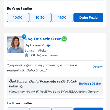
En Yakın Saatler
10:00
10:30
11:00
Daha Fazla
Doç. Dr. Sezin Özer
Diş Hekimi
+
1
diğer
Samsun
,
Atakum
5
(
31
Değerlendirme)
yaşındaki oğlumun diş çürükleri için inanılmaz
Devamı
endişeliydik. Daha önce...
Özel Samsun Dental Prime Ağız ve Diş Sağlığı
Haritada Göster
Polikliniği
Mimarsinan, Atatürk Bl. No:257/A, Lotus Evleri 55200 Atakum/Samsun
En Yakın Saatler