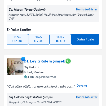
Dt. Hasan Turaç Özdemir
Haritada Göster
Ataşehir Mah. 8211/8. Sokak No:21 Ataç Apartmanı Kat:1 Daire:3 İzmir
Çiğli
En Yakın Saatler
10 Ağu
10 Ağu
10 Ağu
Daha Fazla
09:00
09:30
10:00
Dt. Leyla Kalem Şimşek
Diş Hekimi
Tokat
,
Merkez
5
(
18
Değerlendirme)
Devamı
Çok güler yüzlü. . ortam çok steril. . ağrı acı...
Diş Hekimi Leyla Kalem Şimşek
Haritada Göster
Karşıyaka, Orhangazi Cd. NO:118A, 60100