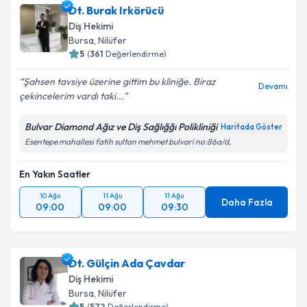
Dt. Burak Irkörücü
Diş Hekimi
Bursa
,
Nilüfer
5
(
361
Değerlendirme)
Şahsen tavsiye üzerine gittim bu kliniğe. Biraz
Devamı
çekincelerim vardı taki...
Bulvar Diamond Ağız ve Diş Sağlığğı Polikliniği
Haritada Göster
Esentepe mahallesi fatih sultan mehmet bulvari no:86a/d,
En Yakın Saatler
10 Ağu
11 Ağu
11 Ağu
Daha Fazla
09:00
09:00
09:30
Dt. Gülçin Ada Çavdar
Diş Hekimi
Bursa
,
Nilüfer
5
(
572
Değerlendirme)