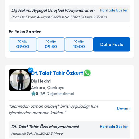
Diş Hekimi Ayşegül Onuşluel Muayenehanesi
Haritada Göster
Prof. Dr. Ekrem Akurgal Caddesi No:51 Kat:3 Daire:2 35000
En Yakın Saatler
10 Ağu
10 Ağu
10 Ağu
Daha Fazla
09:00
09:30
10:00
Dt. Talat Tahir Özkurt
Diş Hekimi
Ankara
,
Çankaya
5
(
49
Değerlendirme)
alanından uzman anlayışlı birisi uyguladıgı tüm
Devamı
işlemlerden memnun kaldım.
Dt. Talat Tahir Özel Muayenehanesi
Haritada Göster
Hanımeli Sok. No:20/27 Sıhhıye