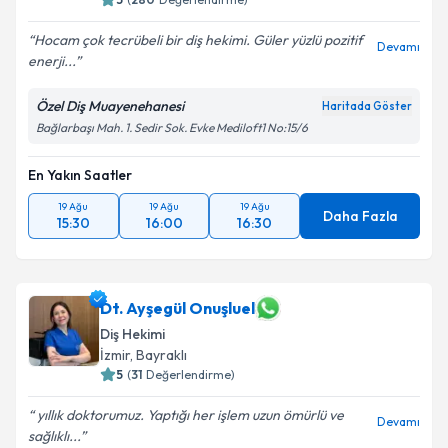
Hocam çok tecrübeli bir diş hekimi. Güler yüzlü pozitif
Devamı
enerji...
Özel Diş Muayenehanesi
Haritada Göster
Bağlarbaşı Mah. 1. Sedir Sok. Evke Mediloft1 No:15/6
En Yakın Saatler
19 Ağu
19 Ağu
19 Ağu
Daha Fazla
15:30
16:00
16:30
Dt. Ayşegül Onuşluel
Diş Hekimi
İzmir
,
Bayraklı
5
(
31
Değerlendirme)
yıllık doktorumuz. Yaptığı her işlem uzun ömürlü ve
Devamı
sağlıklı...