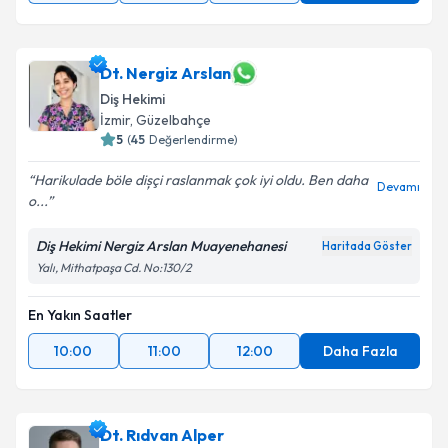
Dt. Nergiz Arslan
Diş Hekimi
İzmir
,
Güzelbahçe
5
(
45
Değerlendirme)
Harikulade böle dișçi raslanmak çok iyi oldu. Ben daha
Devamı
o...
Diş Hekimi Nergiz Arslan Muayenehanesi
Haritada Göster
Yalı, Mithatpaşa Cd. No:130/2
En Yakın Saatler
10:00
11:00
12:00
Daha Fazla
Dt. Rıdvan Alper