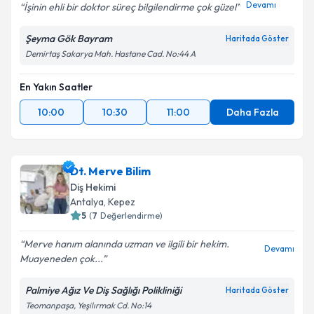
Devamı
İşinin ehli bir doktor süreç bilgilendirme çok güzel
Şeyma Gök Bayram
Haritada Göster
Demirtaş Sakarya Mah. Hastane Cad. No:44 A
En Yakın Saatler
10:00
10:30
11:00
Daha Fazla
Dt. Merve Bilim
Diş Hekimi
Antalya
,
Kepez
5
(
7
Değerlendirme)
Merve hanım alanında uzman ve ilgili bir hekim.
Devamı
Muayeneden çok...
Palmiye Ağız Ve Diş Sağlığı Polikliniği
Haritada Göster
Teomanpaşa, Yeşilırmak Cd. No:14