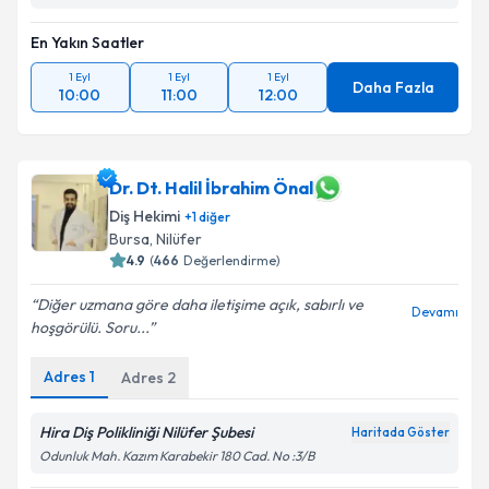
En Yakın Saatler
1 Eyl
1 Eyl
1 Eyl
Daha Fazla
10:00
11:00
12:00
Dr. Dt. Halil İbrahim Önal
Diş Hekimi
+
1
diğer
Bursa
,
Nilüfer
4.9
(
466
Değerlendirme)
Diğer uzmana göre daha iletişime açık, sabırlı ve
Devamı
hoşgörülü. Soru...
Adres
1
Adres
2
Hira Diş Polikliniği Nilüfer Şubesi
Haritada Göster
Odunluk Mah. Kazım Karabekir 180 Cad. No :3/B