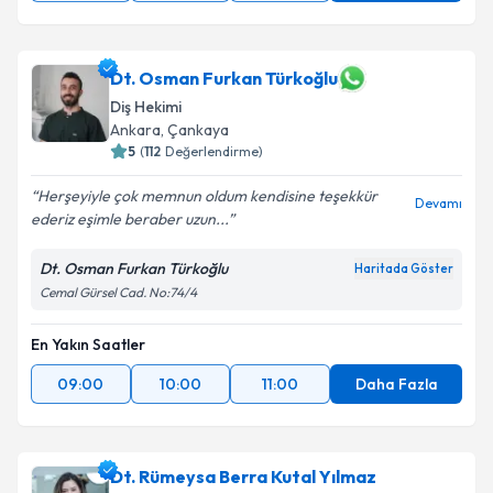
Dt. Osman Furkan Türkoğlu
Diş Hekimi
Ankara
,
Çankaya
5
(
112
Değerlendirme)
Herşeyiyle çok memnun oldum kendisine teşekkür
Devamı
ederiz eşimle beraber uzun...
Dt. Osman Furkan Türkoğlu
Haritada Göster
Cemal Gürsel Cad. No:74/4
En Yakın Saatler
09:00
10:00
11:00
Daha Fazla
Dt. Rümeysa Berra Kutal Yılmaz