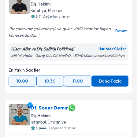
Diş Hekimi
Kütahya
,
Merkez
5
(
1
Değerlendirme)
hocalarımız çok anlayışlı ve güler yüzlü insanlar hijyen
Devamı
konusunda da...
Hisar Ağız ve Diş Sağlığı Polikliniği
Haritada Göster
İstiklal, Nafia - Garaj Yolu Cd. No:3/D, 43040 Kütahya Merkez/Kütahya
En Yakın Saatler
10:00
10:30
11:00
Daha Fazla
Dt. Soner Demir
Diş Hekimi
İstanbul
,
Ümraniye
5
(
444
Değerlendirme)