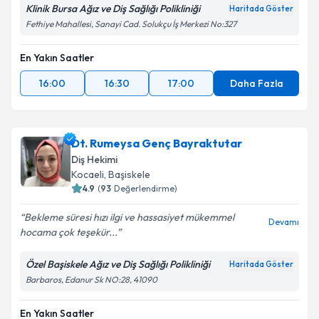
Klinik Bursa Ağız ve Diş Sağlığı Polikliniği
Haritada Göster
Fethiye Mahallesi, Sanayi Cad. Solukçu İş Merkezi No:327
En Yakın Saatler
16:00
16:30
17:00
Daha Fazla
Dt. Rumeysa Genç Bayraktutar
Diş Hekimi
Kocaeli
,
Başiskele
4.9
(
93
Değerlendirme)
Bekleme süresi hızı ilgi ve hassasiyet mükemmel
Devamı
hocama çok teşekür...
Özel Başiskele Ağız ve Diş Sağlığı Polikliniği
Haritada Göster
Barbaros, Edanur Sk NO:28, 41090
En Yakın Saatler