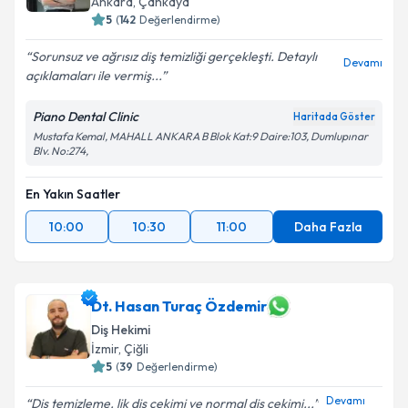
Ankara
,
Çankaya
5
(
142
Değerlendirme)
Sorunsuz ve ağrısız diş temizliği gerçekleşti. Detaylı
Devamı
açıklamaları ile vermiş...
Piano Dental Clinic
Haritada Göster
Mustafa Kemal, MAHALL ANKARA B Blok Kat:9 Daire:103, Dumlupınar
Blv. No:274,
En Yakın Saatler
10:00
10:30
11:00
Daha Fazla
Dt. Hasan Turaç Özdemir
Diş Hekimi
İzmir
,
Çiğli
5
(
39
Değerlendirme)
Devamı
Diş temizleme. lik diş çekimi ve normal diş çekimi...