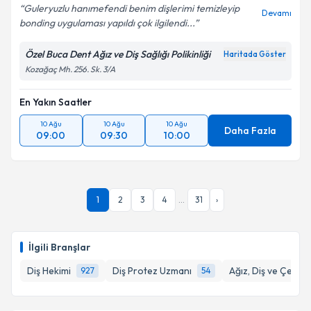
Guleryuzlu hanımefendi benim dişlerimi temizleyip
Devamı
bonding uygulaması yapıldı çok ilgilendi...
Özel Buca Dent Ağız ve Diş Sağlığı Polikinliği
Haritada Göster
Kozağaç Mh. 256. Sk. 3/A
En Yakın Saatler
10 Ağu
10 Ağu
10 Ağu
Daha Fazla
09:00
09:30
10:00
1
2
3
4
...
31
›
İlgili Branşlar
Diş Hekimi
Diş Protez Uzmanı
Ağız, Diş ve Çene 
927
54