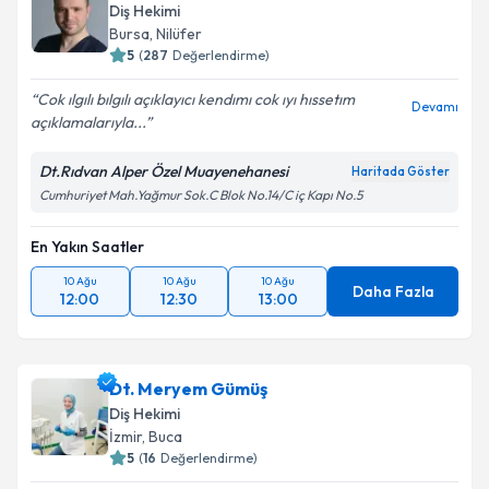
Diş Hekimi
Bursa
,
Nilüfer
5
(
287
Değerlendirme)
Cok ılgılı bılgılı açıklayıcı kendımı cok ıyı hıssetım
Devamı
açıklamalarıyla...
Dt.Rıdvan Alper Özel Muayenehanesi
Haritada Göster
Cumhuriyet Mah.Yağmur Sok.C Blok No.14/C iç Kapı No.5
En Yakın Saatler
10 Ağu
10 Ağu
10 Ağu
Daha Fazla
12:00
12:30
13:00
Dt. Meryem Gümüş
Diş Hekimi
İzmir
,
Buca
5
(
16
Değerlendirme)