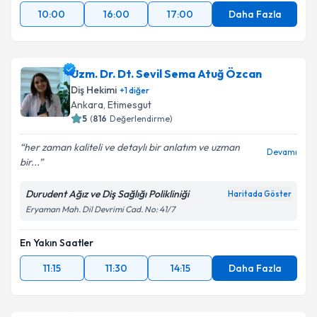
10:00
16:00
17:00
Daha Fazla
Uzm. Dr. Dt. Sevil Sema Atuğ Özcan
Diş Hekimi
+
1
diğer
Ankara
,
Etimesgut
5
(
816
Değerlendirme)
her zaman kaliteli ve detaylı bir anlatım ve uzman
Devamı
bir...
Durudent Ağız ve Diş Sağlığı Polikliniği
Haritada Göster
Eryaman Mah. Dil Devrimi Cad. No: 41/7
En Yakın Saatler
11:15
11:30
14:15
Daha Fazla