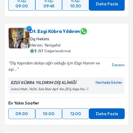
10 Ağu
10 Ağu
10 Ağu
Daha Fazla
09:00
09:45
10:30
Dt. Ezgi Kübra Yıldırım
Diş Hekimi
Mersin
,
Yenişehir
5
(
57
Değerlendirme)
Diş taşından dolayı ağrı olduğu için Ezgi Hanım ve
Devamı
eşi...
EZGİ KÜBRA YILDIRIM DİŞ KLİNİĞİ
Haritada Göster
İnönü Mah. 1406. Sok İlker Apt. No:25 İç Kapı No : 1
En Yakın Saatler
09:00
10:00
12:00
Daha Fazla