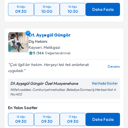
10 Ağu
10 Ağu
10 Ağu
Daha Fazla
09:30
10:00
10:30
Dt. Ayşegül Güngör
Diş Hekimi
Kayseri
,
Melikgazi
5
(
566
Değerlendirme)
Çok ilgili bir hekim. Herşeyi tek tek anlatarak
Devamı
uyguladı.
Dt.Ayşegül Güngör Özel Muayenehane
Haritada Göster
Millet caddesi. Cumhuriyet mahallesi. Belediye Durmaz İş Merkezi Kat: 4
No:402
En Yakın Saatler
12 Ağu
14 Ağu
17 Ağu
Daha Fazla
09:30
09:30
09:30