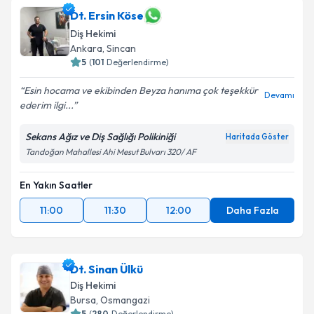
Dt. Ersin Köse
Diş Hekimi
Ankara
,
Sincan
5
(
101
Değerlendirme)
Esin hocama ve ekibinden Beyza hanıma çok teşekkür
Devamı
ederim ilgi...
Sekans Ağız ve Diş Sağlığı Polikiniği
Haritada Göster
Tandoğan Mahallesi Ahi Mesut Bulvarı 320/ AF
En Yakın Saatler
11:00
11:30
12:00
Daha Fazla
Dt. Sinan Ülkü
Diş Hekimi
Bursa
,
Osmangazi
5
(
280
Değerlendirme)