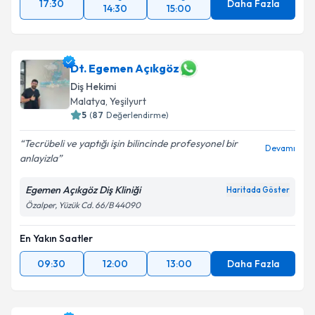
17:30
Daha Fazla
14:30
15:00
Dt. Egemen Açıkgöz
Diş Hekimi
Malatya
,
Yeşilyurt
5
(
87
Değerlendirme)
Tecrübeli ve yaptığı işin bilincinde profesyonel bir
Devamı
anlayizla
Egemen Açıkgöz Diş Kliniği
Haritada Göster
Özalper, Yüzük Cd. 66/B 44090
En Yakın Saatler
09:30
12:00
13:00
Daha Fazla