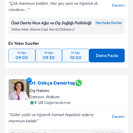
Çok memnun kaldım. Her şey yeni ve hijyenik di.
Devamı
randevu...
Özel Denta Nice Ağız ve Diş Sağlığı Polikliniği
Haritada Göster
Tatlısu Mah. Elamis Cad. No:42 Dükkan:2
En Yakın Saatler
10 Ağu
10 Ağu
10 Ağu
Daha Fazla
09:00
09:30
10:00
Dt. Gökçe Demirtaş
Diş Hekimi
Samsun
,
Atakum
5
(
22
Değerlendirme)
Güler yüzlü ve hijyenik hizmet teşekkür ederiz
Devamı
memnun kaldık