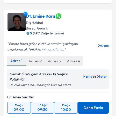
Dt. Emine Kara
Diş Hekimi
Bursa
,
Gemlik
5
(
497
Değerlendirme)
Emine hoca güler yüzlü ve samimi yaklaşımı
Devamı
uygulanacak tetkiklerinin anlatımı...
Adres
1
Adres
2
Adres
3
Adres
4
Gemlik Özel Egem Ağız ve Diş Sağlığı
Haritada Göster
Polikliniği
Dr. Ziya kaya Mah. Orhangazi Cad. No 104/B
En Yakın Saatler
10 Ağu
10 Ağu
10 Ağu
Daha Fazla
09:00
09:30
10:00