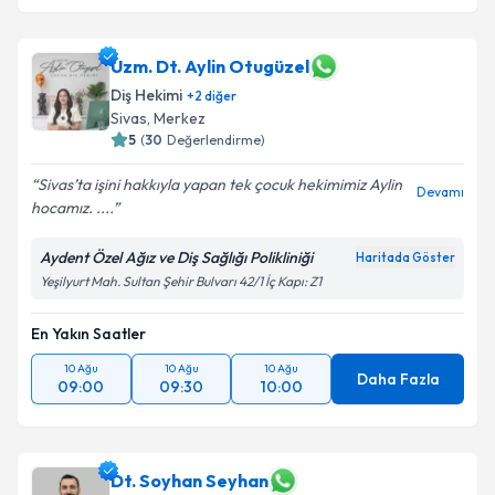
Uzm. Dt. Aylin Otugüzel
Diş Hekimi
+
2
diğer
Sivas
,
Merkez
5
(
30
Değerlendirme)
Sivas’ta işini hakkıyla yapan tek çocuk hekimimiz Aylin
Devamı
hocamız. ....
Aydent Özel Ağız ve Diş Sağlığı Polikliniği
Haritada Göster
Yeşilyurt Mah. Sultan Şehir Bulvarı 42/1 İç Kapı: Z1
En Yakın Saatler
10 Ağu
10 Ağu
10 Ağu
Daha Fazla
09:00
09:30
10:00
Dt. Soyhan Seyhan