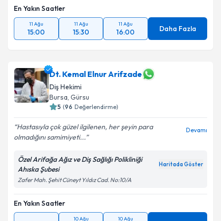
En Yakın Saatler
11 Ağu
11 Ağu
11 Ağu
Daha Fazla
15:00
15:30
16:00
Dt. Kemal Elnur Arifzade
Diş Hekimi
Bursa
,
Gürsu
5
(
96
Değerlendirme)
Hastasıyla çok güzel ilgilenen, her şeyin para
Devamı
olmadığını samimiyeti...
Özel Arifağa Ağız ve Diş Sağlığı Polikliniği
Haritada Göster
Ahıska Şubesi
Zafer Mah. Şehit Cüneyt Yıldız Cad. No:10/A
En Yakın Saatler
10 Ağu
10 Ağu