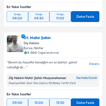
En Yakın Saatler
10 Ağu
10 Ağu
10 Ağu
Daha Fazla
09:00
09:30
11:00
Dt. Mahir Şahin
Diş Hekimi
Bursa
,
Nilüfer
5
(
500
Değerlendirme)
Benim bu hayatta tanıdığım en iyi doktor. gönül
Devamı
rahatlığı ile...
Diş Hekimi Mahir Şahin Muayanehanesi
Haritada Göster
İhsaniye Mah. İzmir Yolu Cad no:112 Atalay 7 sit Kt :3 d:6
En Yakın Saatler
09:00
13:00
13:30
Daha Fazla