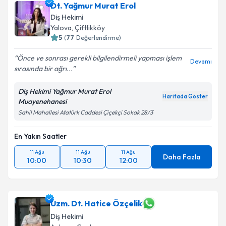
Dt. Yağmur Murat Erol
Diş Hekimi
Yalova
,
Çiftlikköy
5
(
77
Değerlendirme)
Önce ve sonrası gerekli bilgilendirmeli yapması işlem
Devamı
sırasında bir ağrı...
Diş Hekimi Yağmur Murat Erol
Haritada Göster
Muayenehanesi
Sahil Mahallesi Atatürk Caddesi Çiçekçi Sokak 28/3
En Yakın Saatler
11 Ağu
11 Ağu
11 Ağu
Daha Fazla
10:00
10:30
12:00
Uzm. Dt. Hatice Özçelik
Diş Hekimi