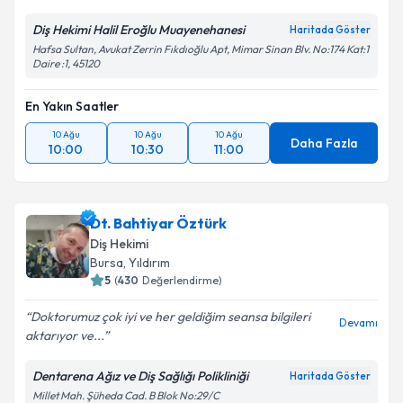
Diş Hekimi Halil Eroğlu Muayenehanesi
Haritada Göster
Hafsa Sultan, Avukat Zerrin Fıkdıoğlu Apt, Mimar Sinan Blv. No:174 Kat:1
Daire :1, 45120
En Yakın Saatler
10 Ağu
10 Ağu
10 Ağu
Daha Fazla
10:00
10:30
11:00
Dt. Bahtiyar Öztürk
Diş Hekimi
Bursa
,
Yıldırım
5
(
430
Değerlendirme)
Doktorumuz çok iyi ve her geldiğim seansa bilgileri
Devamı
aktarıyor ve...
Dentarena Ağız ve Diş Sağlığı Polikliniği
Haritada Göster
Millet Mah. Şüheda Cad. B Blok No:29/C