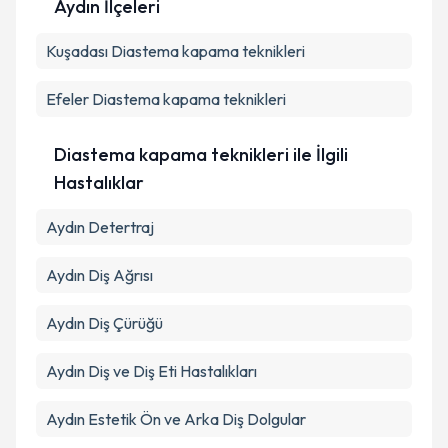
Aydın İlçeleri
Kuşadası
Kişisel verilerimin işlenmesine ilişkin
Diastema kapama teknikleri
Aydınlatma
Metni
'ni okudum ve kişisel verilerimin belirtilen
kapsamda işlenmesini kabul ediyorum.
Efeler
Diastema kapama teknikleri
Takvim Talebini Gönder
Diastema kapama teknikleri ile İlgili
Hastalıklar
Aydın Detertraj
Aydın Diş Ağrısı
Aydın Diş Çürüğü
Aydın Diş ve Diş Eti Hastalıkları
Aydın Estetik Ön ve Arka Diş Dolgular