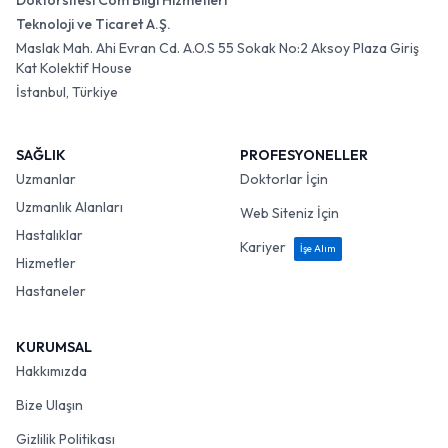
Doktorsitesi Com Bilgi Hizmetleri
Teknoloji ve Ticaret A.Ş.
Maslak Mah. Ahi Evran Cd. A.O.S 55 Sokak No:2 Aksoy Plaza Giriş
Kat Kolektif House
İstanbul, Türkiye
SAĞLIK
PROFESYONELLER
Uzmanlar
Doktorlar İçin
Uzmanlık Alanları
Web Siteniz İçin
Hastalıklar
Kariyer
İşe Alım
Hizmetler
Hastaneler
KURUMSAL
Hakkımızda
Bize Ulaşın
Gizlilik Politikası