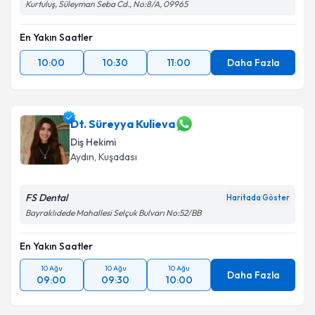
Kurtuluş, Süleyman Seba Cd., No:8/A, 09965
En Yakın Saatler
10:00
10:30
11:00
Daha Fazla
Dt. Süreyya Kulieva
Diş Hekimi
Aydın
, Kuşadası
FS Dental
Haritada Göster
Bayraklıdede Mahallesi Selçuk Bulvarı No:52/BB
En Yakın Saatler
10 Ağu
10 Ağu
10 Ağu
Daha Fazla
09:00
09:30
10:00