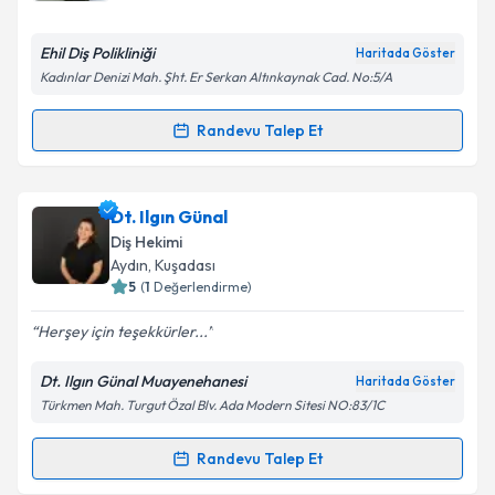
Ehil Diş Polikliniği
Haritada Göster
Kadınlar Denizi Mah. Şht. Er Serkan Altınkaynak Cad. No:5/A
Kişisel verilerimin işlenmesine ilişkin
Aydınlatma
Metni
'ni okudum ve kişisel verilerimin belirtilen
Randevu Talep Et
kapsamda işlenmesini kabul ediyorum.
Randevu Takvimi Talebi
Takvim Talebini Gönder
Dt. Mehmet Engin Ünver
için randevu takvimi talebi
Dt. Ilgın Günal
oluşturun. Size bu uzmandan randevu almanız için bir
Diş Hekimi
takvim hazırlandığında e-posta ile bilgilendireceğiz.
Aydın
, Kuşadası
5
(
1
Değerlendirme)
E-posta Adresiniz
Herşey için teşekkürler...
Dt. Ilgın Günal Muayenehanesi
Haritada Göster
Türkmen Mah. Turgut Özal Blv. Ada Modern Sitesi NO:83/1C
Kişisel verilerimin işlenmesine ilişkin
Aydınlatma
Metni
'ni okudum ve kişisel verilerimin belirtilen
kapsamda işlenmesini kabul ediyorum.
Randevu Talep Et
Randevu Takvimi Talebi