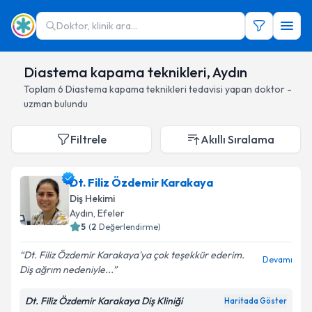
Doktor, klinik ara...
Diastema kapama teknikleri, Aydın
Toplam
6
Diastema kapama teknikleri
tedavisi yapan doktor -
uzman bulundu
Filtrele
Akıllı Sıralama
Dt. Filiz Özdemir Karakaya
Diş Hekimi
Aydın
, Efeler
5
(
2
Değerlendirme)
Dt. Filiz Özdemir Karakaya'ya çok teşekkür ederim.
Devamı
Diş ağrım nedeniyle...
Dt. Filiz Özdemir Karakaya Diş Kliniği
Haritada Göster