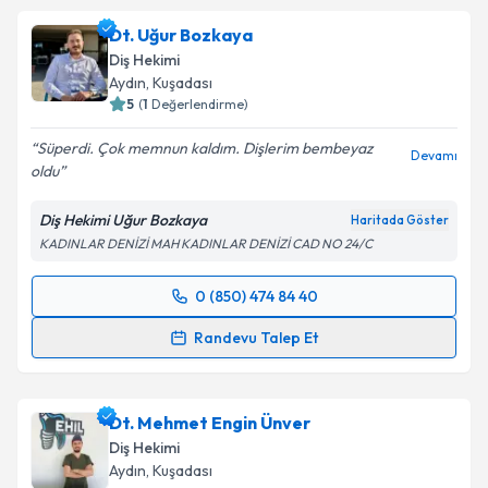
Dt. Uğur Bozkaya
Diş Hekimi
Aydın
, Kuşadası
5
(
1
Değerlendirme)
Süperdi. Çok memnun kaldım. Dişlerim bembeyaz
Devamı
oldu
Diş Hekimi Uğur Bozkaya
Haritada Göster
KADINLAR DENİZİ MAH KADINLAR DENİZİ CAD NO 24/C
0 (850) 474 84 40
Randevu Takvimi Talebi
Randevu Talep Et
Dt. Uğur Bozkaya
için randevu takvimi talebi
oluşturun. Size bu uzmandan randevu almanız için bir
Dt. Mehmet Engin Ünver
takvim hazırlandığında e-posta ile bilgilendireceğiz.
Diş Hekimi
E-posta Adresiniz
Aydın
, Kuşadası