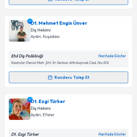
Randevu Takvimi Talebi
Takvim Talebini Gönder
Dt. Merve Çuhacı
için randevu takvimi talebi
Dt. Mehmet Engin Ünver
oluşturun. Size bu uzmandan randevu almanız için bir
Diş Hekimi
takvim hazırlandığında e-posta ile bilgilendireceğiz.
Aydın
, Kuşadası
E-posta Adresiniz
Ehil Diş Polikliniği
Haritada Göster
Kadınlar Denizi Mah. Şht. Er Serkan Altınkaynak Cad. No:5/A
Kişisel verilerimin işlenmesine ilişkin
Aydınlatma
Randevu Talep Et
Randevu Takvimi Talebi
Metni
'ni okudum ve kişisel verilerimin belirtilen
kapsamda işlenmesini kabul ediyorum.
Dt. Mehmet Engin Ünver
için randevu takvimi talebi
Dt. Ezgi Türker
oluşturun. Size bu uzmandan randevu almanız için bir
Takvim Talebini Gönder
Diş Hekimi
takvim hazırlandığında e-posta ile bilgilendireceğiz.
Aydın
, Efeler
E-posta Adresiniz
Dt. Ezgi Türker
Haritada Göster