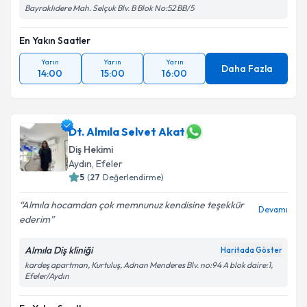
Bayraklıdere Mah. Selçuk Blv. B Blok No:52 BB/5
En Yakın Saatler
Yarın
Yarın
Yarın
Daha Fazla
14:00
15:00
16:00
Dt. Almıla Selvet Akat
Diş Hekimi
Aydın
, Efeler
5
(
27
Değerlendirme)
Almıla hocamdan çok memnunuz kendisine teşekkür
Devamı
ederim
Almıla Diş kliniği
Haritada Göster
kardeş apartman, Kurtuluş, Adnan Menderes Blv. no:94 A blok daire:1,
Efeler/Aydın