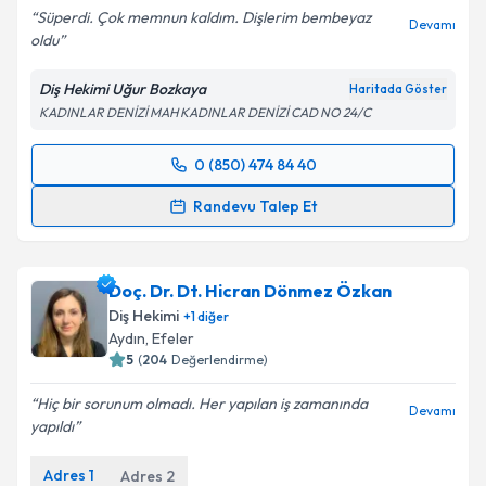
Süperdi. Çok memnun kaldım. Dişlerim bembeyaz
Devamı
oldu
Diş Hekimi Uğur Bozkaya
Haritada Göster
KADINLAR DENİZİ MAH KADINLAR DENİZİ CAD NO 24/C
0 (850) 474 84 40
Randevu Takvimi Talebi
Randevu Talep Et
Dt. Uğur Bozkaya
için randevu takvimi talebi
oluşturun. Size bu uzmandan randevu almanız için bir
Doç. Dr. Dt. Hicran Dönmez Özkan
takvim hazırlandığında e-posta ile bilgilendireceğiz.
Diş Hekimi
+
1
diğer
E-posta Adresiniz
Aydın
, Efeler
5
(
204
Değerlendirme)
Hiç bir sorunum olmadı. Her yapılan iş zamanında
Devamı
yapıldı
Kişisel verilerimin işlenmesine ilişkin
Aydınlatma
Metni
'ni okudum ve kişisel verilerimin belirtilen
Adres
1
Adres
2
kapsamda işlenmesini kabul ediyorum.