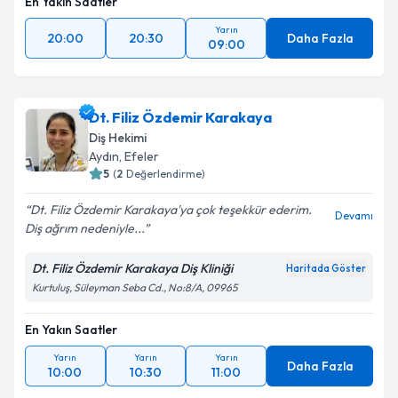
En Yakın Saatler
Yarın
20:00
20:30
Daha Fazla
09:00
Dt. Filiz Özdemir Karakaya
Diş Hekimi
Aydın
, Efeler
5
(
2
Değerlendirme)
Dt. Filiz Özdemir Karakaya'ya çok teşekkür ederim.
Devamı
Diş ağrım nedeniyle...
Dt. Filiz Özdemir Karakaya Diş Kliniği
Haritada Göster
Kurtuluş, Süleyman Seba Cd., No:8/A, 09965
En Yakın Saatler
Yarın
Yarın
Yarın
Daha Fazla
10:00
10:30
11:00