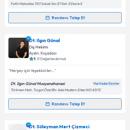
Fatih Mahallesi 1101 Sokak No:3/1 Kat :3 Daire:5
Kişisel verilerimin işlenmesine ilişkin
Aydınlatma
Randevu Talep Et
Randevu Takvimi Talebi
Metni
'ni okudum ve kişisel verilerimin belirtilen
kapsamda işlenmesini kabul ediyorum.
Dt. Ezgi Türker
için randevu takvimi talebi oluşturun.
Dt. Ilgın Günal
Size bu uzmandan randevu almanız için bir takvim
Takvim Talebini Gönder
Diş Hekimi
hazırlandığında e-posta ile bilgilendireceğiz.
Aydın
, Kuşadası
5
(
1
Değerlendirme)
E-posta Adresiniz
Herşey için teşekkürler...
Dt. Ilgın Günal Muayenehanesi
Haritada Göster
Türkmen Mah. Turgut Özal Blv. Ada Modern Sitesi NO:83/1C
Kişisel verilerimin işlenmesine ilişkin
Aydınlatma
Metni
'ni okudum ve kişisel verilerimin belirtilen
kapsamda işlenmesini kabul ediyorum.
Randevu Talep Et
Randevu Takvimi Talebi
Takvim Talebini Gönder
Dt. Ilgın Günal
için randevu takvimi talebi oluşturun.
Dt. Süleyman Mert Çizmeci