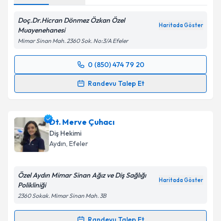
Doç.Dr.Hicran Dönmez Özkan Özel
Haritada Göster
Takvim Talebini Gönder
Muayenehanesi
Mimar Sinan Mah. 2360 Sok. No:3/A Efeler
0 (850) 474 79 20
Randevu Takvimi Talebi
Randevu Talep Et
Doç. Dr. Dt. Hicran Dönmez Özkan
için randevu
takvimi talebi oluşturun. Size bu uzmandan randevu
Dt. Merve Çuhacı
almanız için bir takvim hazırlandığında e-posta ile
bilgilendireceğiz.
Diş Hekimi
Aydın
, Efeler
E-posta Adresiniz
Özel Aydın Mimar Sinan Ağız ve Diş Sağlığı
Haritada Göster
Polikliniği
2360 Sokak. Mimar Sinan Mah. 3B
Kişisel verilerimin işlenmesine ilişkin
Aydınlatma
Metni
'ni okudum ve kişisel verilerimin belirtilen
Randevu Talep Et
kapsamda işlenmesini kabul ediyorum.