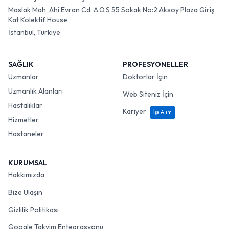
Maslak Mah. Ahi Evran Cd. A.O.S 55 Sokak No:2 Aksoy Plaza Giriş
Kat Kolektif House
İstanbul, Türkiye
SAĞLIK
PROFESYONELLER
Uzmanlar
Doktorlar İçin
Uzmanlık Alanları
Web Siteniz İçin
Hastalıklar
Kariyer
İşe Alım
Hizmetler
Hastaneler
KURUMSAL
Hakkımızda
Bize Ulaşın
Gizlilik Politikası
Google Takvim Entegrasyonu