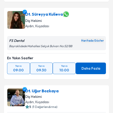
Dt. Süreyya Kulieva
Diş Hekimi
Aydın
, Kuşadası
FS Dental
Haritada Göster
Bayraklıdede Mahallesi Selçuk Bulvarı No:52/BB
En Yakın Saatler
Yarın
Yarın
Yarın
Daha Fazla
09:00
09:30
10:00
Dt. Uğur Bozkaya
Diş Hekimi
Aydın
, Kuşadası
5
(
1
Değerlendirme)