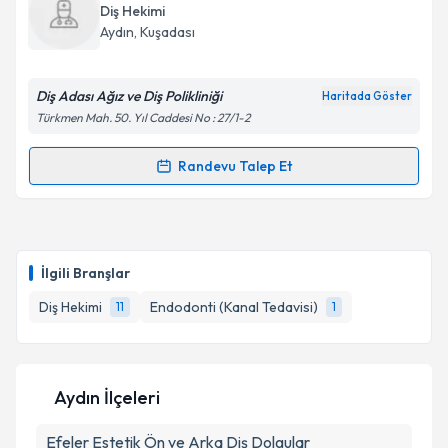
Size bu uzmandan randevu almanız için bir takvim
Diş Hekimi
hazırlandığında e-posta ile bilgilendireceğiz.
Aydın
, Kuşadası
E-posta Adresiniz
Diş Adası Ağız ve Diş Polikliniği
Haritada Göster
Türkmen Mah. 50. Yıl Caddesi No : 27/1-2
Kişisel verilerimin işlenmesine ilişkin
Aydınlatma
Randevu Talep Et
Randevu Takvimi Talebi
Metni
'ni okudum ve kişisel verilerimin belirtilen
kapsamda işlenmesini kabul ediyorum.
Dt. Süleyman Mert Çizmeci
için randevu takvimi
talebi oluşturun. Size bu uzmandan randevu almanız
Takvim Talebini Gönder
İlgili Branşlar
için bir takvim hazırlandığında e-posta ile
bilgilendireceğiz.
Diş Hekimi
Endodonti (Kanal Tedavisi)
11
1
E-posta Adresiniz
Aydın İlçeleri
Efeler
Estetik Ön ve Arka Diş Dolgular
Kişisel verilerimin işlenmesine ilişkin
Aydınlatma