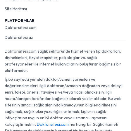
Site Haritası
PLATFORMLAR
Doktorsitesi.com
Doktorsitesi.az
Doktorsitesi.com sağlık sektöründe hizmet veren tıp doktorları,
diş hekimleri, fizyoterapistler, psikologlar vb. sağlık
profesyonelleri ile internet kullanıcılarını buluşturan bağımsız bir
platformdur.
İş bu sayfada yer alan doktor/uzman yorumları ve
değerlendirmeleri, ilgili doktorun/uzmanın doğrudan veya dolaylı
emri, talebi, önerisi, tavsiyesi ve/veya ricası olmaksızın, ilgili
hasta/danışan tarafından bağımsız olarak yazılmaktadır. Bu web
sitesinin amacı, sağlık alanında kamuoyunun bilgilendirilmesini
sağlamak, sağlık okuryazarlığını artırmak, kişilerin sağlık
ihtiyaçlarına uygun en iyi doktor veya uzmana ulaşmasını
kolaylaştırmaktır.
Doktorsitesi.com
herhangi bir Sağlık Hizmeti
Sağlayıcısını desteklemeyip herhangi bir öneri ve tavsiyede