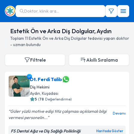
Doktor, klinik ara...
Estetik Ön ve Arka Diş Dolgular, Aydın
Toplam
11
Estetik Ön ve Arka Diş Dolgular
tedavisi yapan doktor
- uzman bulundu
Filtrele
Akıllı Sıralama
Dt. Ferdi Talib
Diş Hekimi
Aydın
, Kuşadası
5
(
78
Değerlendirme)
Güler yüzlü motive edişi titiz çalışması açıklamalı bilgi
Devamı
vermesi personelin...
FS Dental Ağız ve Diş Sağlığı Polikliniği
Haritada Göster