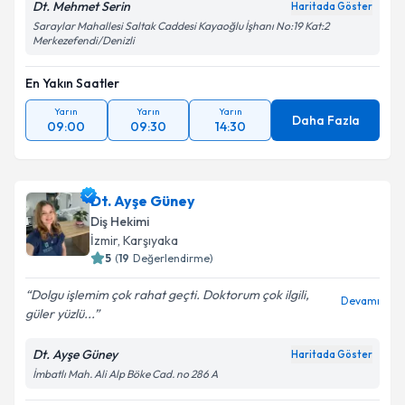
Dt. Mehmet Serin
Haritada Göster
Saraylar Mahallesi Saltak Caddesi Kayaoğlu İşhanı No:19 Kat:2
Merkezefendi/Denizli
En Yakın Saatler
Yarın
Yarın
Yarın
Daha Fazla
09:00
09:30
14:30
Dt. Ayşe Güney
Diş Hekimi
İzmir
, Karşıyaka
5
(
19
Değerlendirme)
Dolgu işlemim çok rahat geçti. Doktorum çok ilgili,
Devamı
güler yüzlü...
Dt. Ayşe Güney
Haritada Göster
İmbatlı Mah. Ali Alp Böke Cad. no 286 A