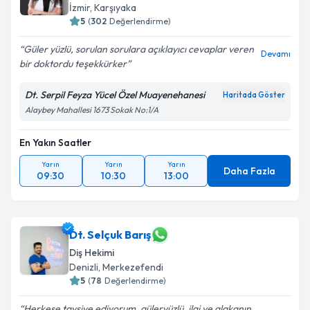
İzmir
, Karşıyaka
5
(
302
Değerlendirme)
Kişisel verilerimin işlenmesine ilişkin
Aydınlatma
Güler yüzlü, sorulan sorulara açıklayıcı cevaplar veren
Devamı
Metni
'ni okudum ve kişisel verilerimin belirtilen
bir doktordu teşekkürker
kapsamda işlenmesini kabul ediyorum.
Dt. Serpil Feyza Yücel Özel Muayenehanesi
Haritada Göster
Alaybey Mahallesi 1673 Sokak No:1/A
Takvim Talebini Gönder
En Yakın Saatler
Yarın
Yarın
Yarın
Daha Fazla
09:30
10:30
13:00
Dt. Selçuk Barış
Diş Hekimi
Denizli
, Merkezefendi
5
(
78
Değerlendirme)
Herkese tavsiye ediyorum, güleryüzlü, ilgi ve alakanın,