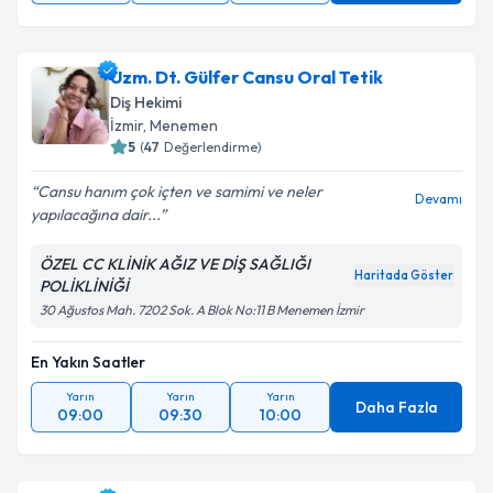
Uzm. Dt. Gülfer Cansu Oral Tetik
Diş Hekimi
İzmir
, Menemen
5
(
47
Değerlendirme)
Cansu hanım çok içten ve samimi ve neler
Devamı
yapılacağına dair...
ÖZEL CC KLİNİK AĞIZ VE DİŞ SAĞLIĞI
Haritada Göster
POLİKLİNİĞİ
30 Ağustos Mah. 7202 Sok. A Blok No:11 B Menemen İzmir
En Yakın Saatler
Yarın
Yarın
Yarın
Daha Fazla
09:00
09:30
10:00