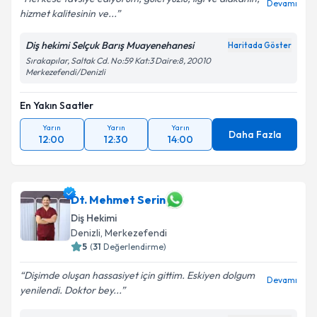
Devamı
hizmet kalitesinin ve...
Diş hekimi Selçuk Barış Muayenehanesi
Haritada Göster
Sırakapılar, Saltak Cd. No:59 Kat:3 Daire:8, 20010
Merkezefendi/Denizli
En Yakın Saatler
Yarın
Yarın
Yarın
Daha Fazla
12:00
12:30
14:00
Dt. Mehmet Serin
Diş Hekimi
Denizli
, Merkezefendi
5
(
31
Değerlendirme)
Dişimde oluşan hassasiyet için gittim. Eskiyen dolgum
Devamı
yenilendi. Doktor bey...