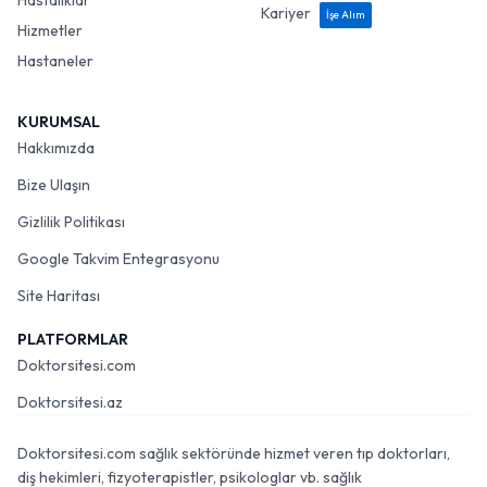
Hastalıklar
Kariyer
İşe Alım
Hizmetler
Hastaneler
KURUMSAL
Hakkımızda
Bize Ulaşın
Gizlilik Politikası
Google Takvim Entegrasyonu
Site Haritası
PLATFORMLAR
Doktorsitesi.com
Doktorsitesi.az
Doktorsitesi.com sağlık sektöründe hizmet veren tıp doktorları,
diş hekimleri, fizyoterapistler, psikologlar vb. sağlık