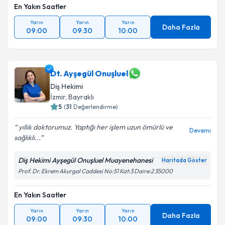
En Yakın Saatler
Yarın
Yarın
Yarın
Daha Fazla
09:00
09:30
10:00
Dt. Ayşegül Onuşluel
Diş Hekimi
İzmir
, Bayraklı
5
(
31
Değerlendirme)
yıllık doktorumuz. Yaptığı her işlem uzun ömürlü ve
Devamı
sağlıklı...
Diş Hekimi Ayşegül Onuşluel Muayenehanesi
Haritada Göster
Prof. Dr. Ekrem Akurgal Caddesi No:51 Kat:3 Daire:2 35000
En Yakın Saatler
Yarın
Yarın
Yarın
Daha Fazla
09:00
09:30
10:00