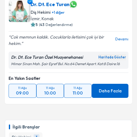
Dr. Dt. Ece Turan
Diş Hekimi
+
1
diğer
İzmir
, Konak
5
(
43
Değerlendirme)
Cok memnun kaldık. Cocuklarla iletisimi çok iyi bir
Devamı
hekim.
Dr. Dt. Ece Turan Özel Muayenehanesi
Haritada Göster
Mimar Sinan Mah. Şair Eşref Bul. No:64 Demet Apart. Kat:8 Daire:16
En Yakın Saatler
11 Ağu
11 Ağu
11 Ağu
Daha Fazla
09:00
10:00
11:00
İlgili Branşlar