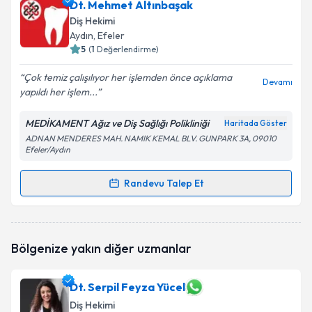
Dt. Eren Baktemen
için randevu takvimi talebi
Dt. Mehmet Altınbaşak
oluşturun. Size bu uzmandan randevu almanız için bir
Diş Hekimi
takvim hazırlandığında e-posta ile bilgilendireceğiz.
Aydın
, Efeler
5
(
1
Değerlendirme)
E-posta Adresiniz
Çok temiz çalışılıyor her işlemden önce açıklama
Devamı
yapıldı her işlem...
MEDİKAMENT Ağız ve Diş Sağlığı Polikliniği
Haritada Göster
Kişisel verilerimin işlenmesine ilişkin
Aydınlatma
ADNAN MENDERES MAH. NAMIK KEMAL BLV. GUNPARK 3A, 09010
Metni
'ni okudum ve kişisel verilerimin belirtilen
Efeler/Aydın
kapsamda işlenmesini kabul ediyorum.
Randevu Talep Et
Randevu Takvimi Talebi
Takvim Talebini Gönder
Dt. Mehmet Altınbaşak
için randevu takvimi talebi
Bölgenize yakın diğer uzmanlar
oluşturun. Size bu uzmandan randevu almanız için bir
takvim hazırlandığında e-posta ile bilgilendireceğiz.
Dt. Serpil Feyza Yücel
E-posta Adresiniz
Diş Hekimi