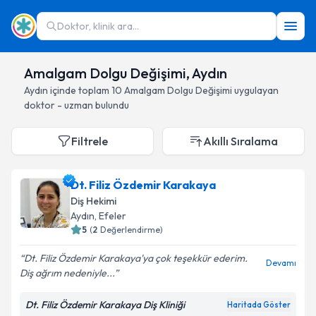
Doktor, klinik ara...
Amalgam Dolgu Değişimi, Aydın
Aydın
içinde toplam
10
Amalgam Dolgu Değişimi
uygulayan
doktor - uzman bulundu
Filtrele
Akıllı Sıralama
Dt. Filiz Özdemir Karakaya
Diş Hekimi
Aydın
, Efeler
5
(
2
Değerlendirme)
Dt. Filiz Özdemir Karakaya'ya çok teşekkür ederim.
Devamı
Diş ağrım nedeniyle...
Dt. Filiz Özdemir Karakaya Diş Kliniği
Haritada Göster